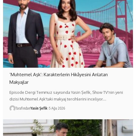
‘Muhtemel Aşk’: Karakterlerin Hikâyesini Anlatan
Makyajlar
Episode Dergi Temmuz sayısında Yasin Şefik, Show TV'nin yeni
dizisi Muhtemel Aşk'taki makyaj tercihlerini inceliyor.…
Tarafından
Yasin Şefik
5 Ağu 2026