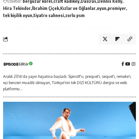
Etiketler:
bergüzar korel
craft kadıköy
DasDas
Dennis Kelly
Hira Tekindor
İbrahim Çiçek
Kızlar ve Oğlanlar
oyun
promiyer
tek kişilik oyun
tiyatro sahnesi
zorlu psm
Editör
Aralık 2016'da yayın hayatına başladı. Spinoff'u, prequel'i, sequel'i, remake'i,
eşi benzeri muadili olmayan, Türkiye'nin tek DİZİ KÜLTÜRÜ dergisi ve web
platformu...