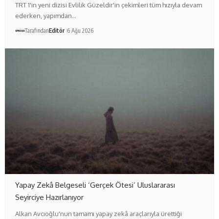
TRT 1'in yeni dizisi Evlilik Güzeldir'in çekimleri tüm hızıyla devam
ederken, yapımdan…
Tarafından
Editör
6 Ağu 2026
Yapay Zekâ Belgeseli ‘Gerçek Ötesi’ Uluslararası
Seyirciye Hazırlanıyor
Alkan Avcıoğlu'nun tamamı yapay zekâ araçlarıyla ürettiği