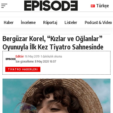
Türkçe
Haber
İnceleme
Röportaj
Listeler
Podcast & Video
Bergüzar Korel, “Kızlar ve Oğlanlar”
Oyunuyla İlk Kez Tiyatro Sahnesinde
Editör
16 May 2019
1 dakikalık okuma
Son güncelleme: 8 May 2020 16:07
TIYATRO HABERLERI