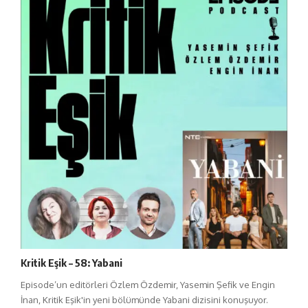
Kritik Eşik – 58: Yabani
Episode’un editörleri Özlem Özdemir, Yasemin Şefik ve Engin
İnan, Kritik Eşik'in yeni bölümünde Yabani dizisini konuşuyor.