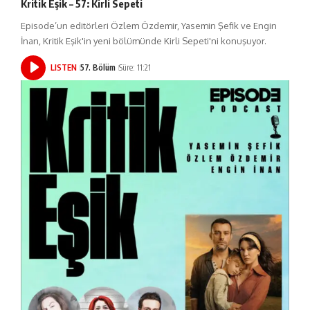
Kritik Eşik – 57: Kirli Sepeti
Episode’un editörleri Özlem Özdemir, Yasemin Şefik ve Engin
İnan, Kritik Eşik'in yeni bölümünde Kirli Sepeti'ni konuşuyor.
LISTEN
57. Bölüm
Süre: 11:21