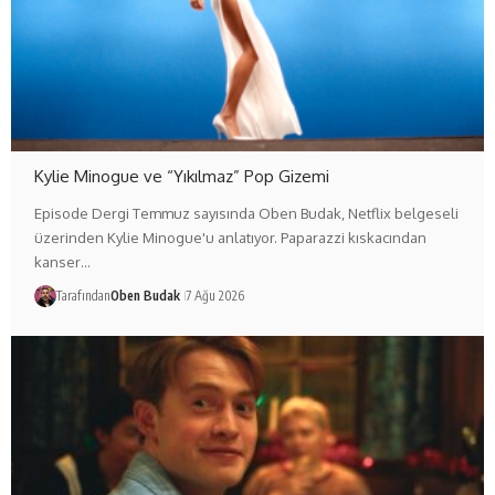
Kylie Minogue ve “Yıkılmaz” Pop Gizemi
Episode Dergi Temmuz sayısında Oben Budak, Netflix belgeseli
üzerinden Kylie Minogue'u anlatıyor. Paparazzi kıskacından
kanser…
Tarafından
Oben Budak
7 Ağu 2026