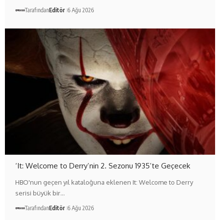
Tarafından
Editör
6 Ağu 2026
‘It: Welcome to Derry’nin 2. Sezonu 1935’te Geçecek
HBO'nun geçen yıl kataloğuna eklenen It: Welcome to Derry
serisi büyük bir…
Tarafından
Editör
6 Ağu 2026