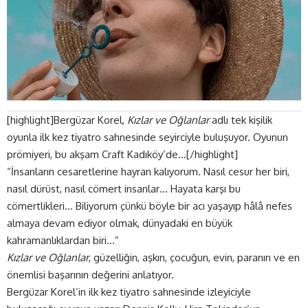
[highlight]Bergüzar Korel,
Kızlar ve Oğlanlar
adlı tek kişilik
oyunla ilk kez tiyatro sahnesinde seyirciyle buluşuyor. Oyunun
prömiyeri, bu akşam Craft Kadıköy’de…[/highlight]
“İnsanların cesaretlerine hayran kalıyorum. Nasıl cesur her biri,
nasıl dürüst, nasıl cömert insanlar… Hayata karşı bu
cömertlikleri… Biliyorum çünkü böyle bir acı yaşayıp hâlâ nefes
almaya devam ediyor olmak, dünyadaki en büyük
kahramanlıklardan biri…”
Kızlar ve Oğlanlar
, güzelliğin, aşkın, çocuğun, evin, paranın ve en
önemlisi başarının değerini anlatıyor.
Bergüzar Korel’in ilk kez tiyatro sahnesinde izleyiciyle