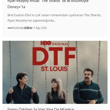
Ryan Murphy İmzalı ‘The Shards’ İlk İki Bölümüyle
Disney+’ta
Bret Easton Ellis’in çok satan romanından uyarlanan The Shards,
Ryan Murphy’nin yapımcılığında…
Tarafından
Editör
7 Ağu 2026
Emmy Ödülleri: İyi İşler Yine De Mümkün