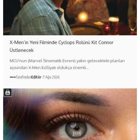
X-Men’in Yeni Filminde Cyclops Rolünü Kit Connor
Üstlenecek
MCU'nun (Marvel Sinematik Evreni) yakın gelecekteki planları
açısından X-Men külliyatı oldukça önemli…
Tarafından
Editör
7 Ağu 2026