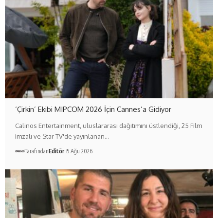
‘Çirkin’ Ekibi MIPCOM 2026 İçin Cannes’a Gidiyor
Calinos Entertainment, uluslararası dağıtımını üstlendiği, 25 Film
imzalı ve Star TV'de yayınlanan…
Tarafından
Editör
5 Ağu 2026