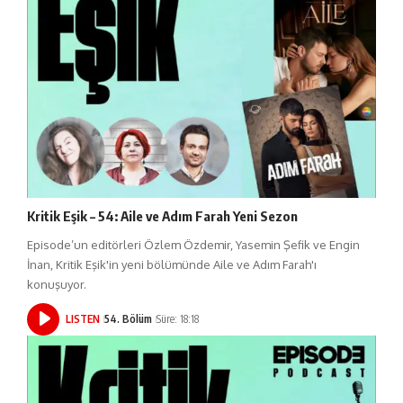
Kritik Eşik – 54: Aile ve Adım Farah Yeni Sezon
Episode’un editörleri Özlem Özdemir, Yasemin Şefik ve Engin
İnan, Kritik Eşik'in yeni bölümünde Aile ve Adım Farah'ı
konuşuyor.
LISTEN
54. Bölüm
Süre: 18:18