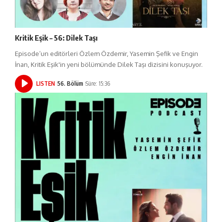
Kritik Eşik – 56: Dilek Taşı
Episode’un editörleri Özlem Özdemir, Yasemin Şefik ve Engin
İnan, Kritik Eşik'in yeni bölümünde Dilek Taşı dizisini konuşuyor.
LISTEN
56. Bölüm
Süre: 15:36