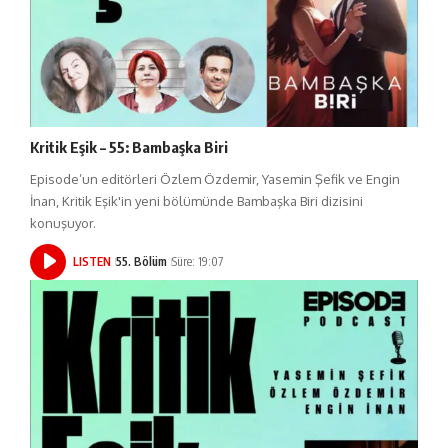
Kritik Eşik – 55: Bambaşka Biri
Episode’un editörleri Özlem Özdemir, Yasemin Şefik ve Engin
İnan, Kritik Eşik'in yeni bölümünde Bambaşka Biri dizisini
konuşuyor.
LISTEN
55. Bölüm
Süre: 19:07