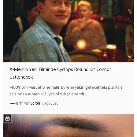
X-Men’in Yeni Filminde Cyclops Rolünü Kit Connor
Üstlenecek
MCU'nun (Marvel Sinematik Evreni) yakın gelecekteki planları
açısından X-Men külliyatı oldukça önemli…
Tarafından
Editör
7 Ağu 2026