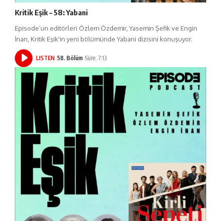
Kritik Eşik – 58: Yabani
Episode’un editörleri Özlem Özdemir, Yasemin Şefik ve Engin
İnan, Kritik Eşik'in yeni bölümünde Yabani dizisini konuşuyor.
LISTEN
58. Bölüm
Süre: 7:13