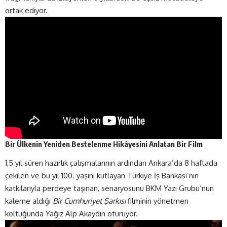
ortak ediyor.
Bir Ülkenin Yeniden Bestelenme Hikâyesini Anlatan Bir Film
1,5 yıl süren hazırlık çalışmalarının ardından Ankara’da 8 haftada
çekilen ve bu yıl 100. yaşını kutlayan Türkiye İş Bankası’nın
katkılarıyla perdeye taşınan, senaryosunu BKM Yazı Grubu’nun
kaleme aldığı
Bir Cumhuriyet Şarkısı
filminin yönetmen
koltuğunda Yağız Alp Akaydın oturuyor.