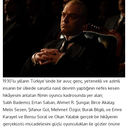
1930’lu yılların Türkiye’sinde bir avuç genç, yetenekli ve azimli
insanın bir ülkede sanatla nasıl devrim yaptığının nefes kesen
hikâyesini anlatan filmin oyuncu kadrosunda yer alan;
Salih Bademci, Ertan Saban, Ahmet R. Şungar, Birce Akalay,
Melis Sezen, Şifanur Gül, Mehmet Özgür, Burak Bilgili, ve Emre
Karayel ve Bensu Soral ve Okan Yalabık gerçek bir hikâyenin
gerçeküstü mücadelesini güçlü oyunculukları ile gözler önüne