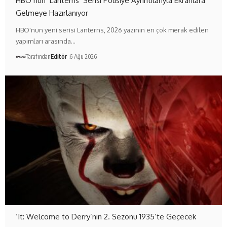
HBO’nun ‘Lanterns’ Serisi Polisiye Ayrıntılarıyla Ekranlara
Gelmeye Hazırlanıyor
HBO'nun yeni serisi Lanterns, 2026 yazının en çok merak edilen
yapımları arasında…
Tarafından
Editör
6 Ağu 2026
‘It: Welcome to Derry’nin 2. Sezonu 1935’te Geçecek