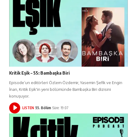
Kritik Eşik – 55: Bambaşka Biri
Episode’un editörleri Özlem Özdemir, Yasemin Şefik ve Engin
İnan, Kritik Eşik'in yeni bölümünde Bambaşka Biri dizisini
konuşuyor.
LISTEN
55. Bölüm
Süre: 19:07