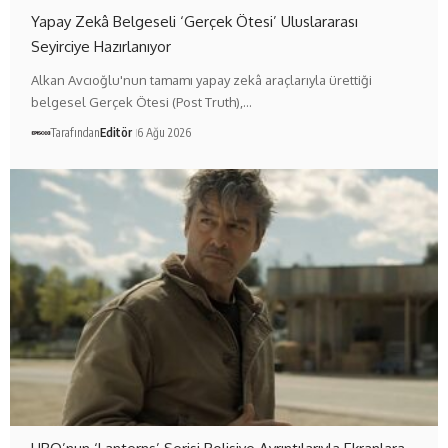
Yapay Zekâ Belgeseli ‘Gerçek Ötesi’ Uluslararası
Seyirciye Hazırlanıyor
Alkan Avcıoğlu'nun tamamı yapay zekâ araçlarıyla ürettiği
belgesel Gerçek Ötesi (Post Truth),…
Tarafından
Editör
6 Ağu 2026