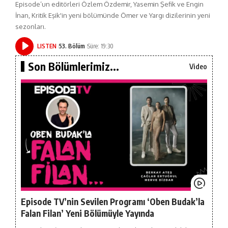
Episode’un editörleri Özlem Özdemir, Yasemin Şefik ve Engin
İnan, Kritik Eşik'in yeni bölümünde Ömer ve Yargı dizilerinin yeni
sezonları.
LISTEN
53. Bölüm
Süre: 19:30
Son Bölümlerimiz...
Video
Episode TV’nin Sevilen Programı ‘Oben Budak’la
Falan Filan’ Yeni Bölümüyle Yayında