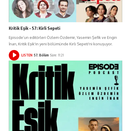
Kritik Eşik – 57: Kirli Sepeti
Episode’un editörleri Özlem Özdemir, Yasemin Şefik ve Engin
İnan, Kritik Eşik'in yeni bölümünde Kirli Sepeti'ni konuşuyor.
LISTEN
57. Bölüm
Süre: 11:21