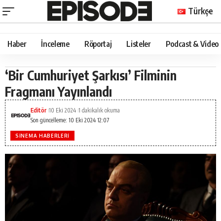
Türkçe
Haber
İnceleme
Röportaj
Listeler
Podcast & Video
‘Bir Cumhuriyet Şarkısı’ Filminin
Fragmanı Yayınlandı
Editör
10 Eki 2024
1 dakikalık okuma
Son güncelleme: 10 Eki 2024 12:07
SINEMA HABERLERI