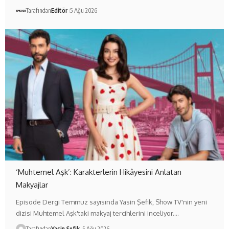
Tarafından
Editör
5 Ağu 2026
‘Muhtemel Aşk’: Karakterlerin Hikâyesini Anlatan
Makyajlar
Episode Dergi Temmuz sayısında Yasin Şefik, Show TV'nin yeni
dizisi Muhtemel Aşk'taki makyaj tercihlerini inceliyor.…
Tarafından
Yasin Şefik
5 Ağu 2026