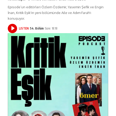
Episode’un editörleri Özlem Özdemir, Yasemin Şefik ve Engin
İnan, Kritik Eşik'in yeni bölümünde Aile ve Adım Farah'ı
konuşuyor.
LISTEN
54. Bölüm
Süre: 18:18