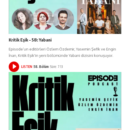
Kritik Eşik – 58: Yabani
Episode’un editörleri Özlem Özdemir, Yasemin Şefik ve Engin
İnan, Kritik Eşik'in yeni bölümünde Yabani dizisini konuşuyor.
LISTEN
58. Bölüm
Süre: 7:13