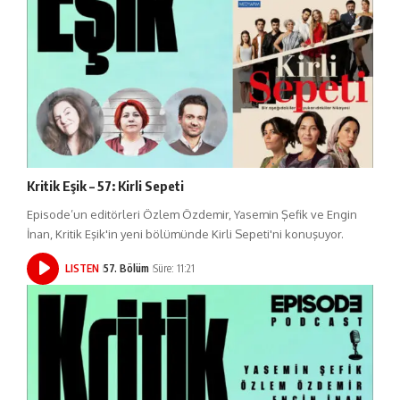
Kritik Eşik – 57: Kirli Sepeti
Episode’un editörleri Özlem Özdemir, Yasemin Şefik ve Engin
İnan, Kritik Eşik'in yeni bölümünde Kirli Sepeti'ni konuşuyor.
LISTEN
57. Bölüm
Süre: 11:21