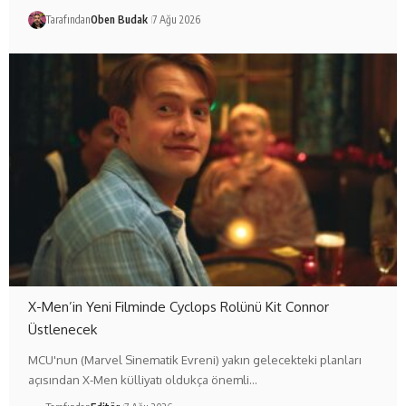
Tarafından
Oben Budak
7 Ağu 2026
X-Men’in Yeni Filminde Cyclops Rolünü Kit Connor
Üstlenecek
MCU'nun (Marvel Sinematik Evreni) yakın gelecekteki planları
açısından X-Men külliyatı oldukça önemli…