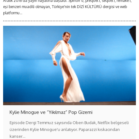
Aralık 2016'da yayın hayatına başladı. Spinoff'u, prequel'i, sequel'i, remake'i,
eşi benzeri muadili olmayan, Türkiye'nin tek DİZİ KÜLTÜRÜ dergisi ve web
platformu...
Kylie Minogue ve “Yıkılmaz” Pop Gizemi
Episode Dergi Temmuz sayısında Oben Budak, Netflix belgeseli
üzerinden Kylie Minogue'u anlatıyor. Paparazzi kıskacından
kanser…