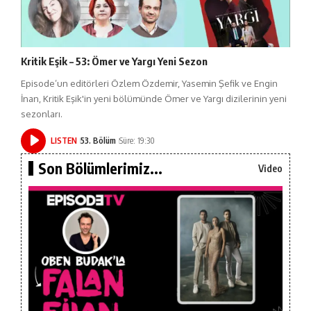
Kritik Eşik – 53: Ömer ve Yargı Yeni Sezon
Episode’un editörleri Özlem Özdemir, Yasemin Şefik ve Engin
İnan, Kritik Eşik'in yeni bölümünde Ömer ve Yargı dizilerinin yeni
sezonları.
LISTEN
53. Bölüm
Süre: 19:30
Son Bölümlerimiz...
Video