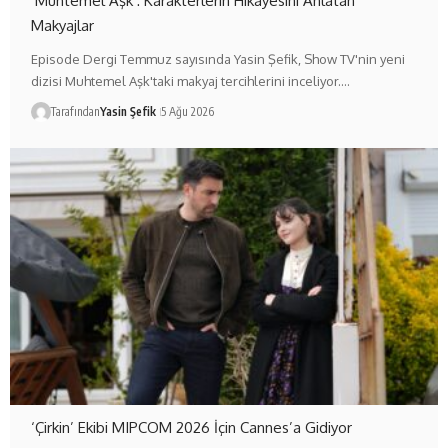
‘Muhtemel Aşk’: Karakterlerin Hikâyesini Anlatan
Makyajlar
Episode Dergi Temmuz sayısında Yasin Şefik, Show TV'nin yeni
dizisi Muhtemel Aşk'taki makyaj tercihlerini inceliyor.…
Tarafından
Yasin Şefik
5 Ağu 2026
‘Çirkin’ Ekibi MIPCOM 2026 İçin Cannes’a Gidiyor