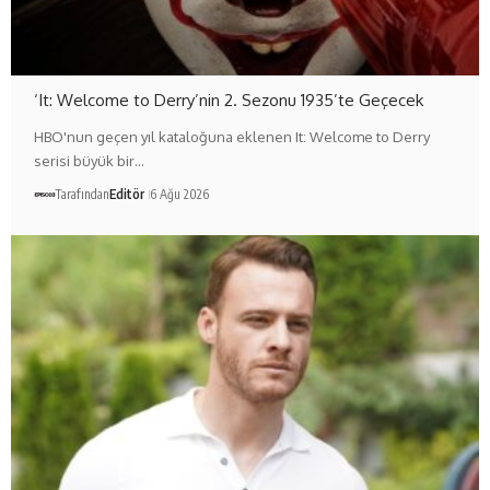
‘It: Welcome to Derry’nin 2. Sezonu 1935’te Geçecek
HBO'nun geçen yıl kataloğuna eklenen It: Welcome to Derry
serisi büyük bir…
Tarafından
Editör
6 Ağu 2026