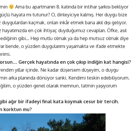
emin
Ama bu apartmanın 8. katında bir intihar şarkısı bekliyor
da güçlü hayata mı tutunur? O, dinleyiciye kalmış. Her duygu bize
 duygulardan kaçmak, onları inkâr etmek bana akıl dışı geliyor.
 hayatımızda en çok ihtiyaç duyduğumuz cevapları. Öfke, asıl
k istediğinin gibi… Hep mutlu olmak ya da hep mutsuz olmak diye
 var bende, o yüzden duygularımı yaşamakta ve ifade etmekte
rimi.
orsun… Gerçek hayatında en çok çıkıp indiğin kat hangisi?
endim yıllar içinde. Ne kadar düşersem düşeyim, o duygu
imin arka planında dönüyor sanki. Kendimi teskin edebiliyorum.
değilim, o yüzden genel olarak memnun, tatmin yaşıyorum
gibi ağır bir ifadeyi final kata koymak cesur bir tercih.
an korktun mu?