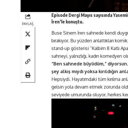
Episode Dergi
Mayıs
sayısında Yasemin
İren’le konuştu.
PAYLAŞ
Buse Sinem İren sahnede kendi duyguları
bırakıyor. Bu yüzden anlattıkları komi
stand-up gösterisi “Kalbim 8 Katlı Ap
sahneyi, yalnızlığı, kadın komedyen o
“Ben sahnede büyüdüm,” diyorsun
şey alkış mıydı yoksa kırıldığın anl
Hepsiydi. Hayatımdaki tüm kırılma anl
gelsin yola devam etmek zorunda olduğ
seviyede umurunda oluyor, herkes k