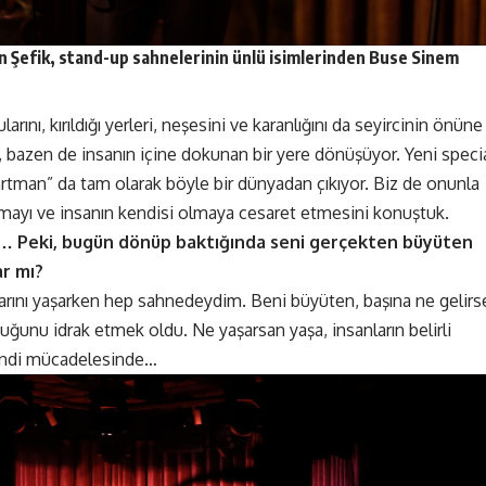
 Şefik, stand-up sahnelerinin ünlü isimlerinden Buse Sinem
nı, kırıldığı yerleri, neşesini ve karanlığını da seyircinin önüne
k, bazen de insanın içine dokunan bir yere dönüşüyor. Yeni speci
artman” da tam olarak böyle bir dünyadan çıkıyor. Biz de onunla
lmayı ve insanın kendisi olmaya cesaret etmesini konuştuk.
… Peki, bugün dönüp baktığında seni gerçekten büyüten
ar mı?
arını yaşarken hep sahnedeydim. Beni büyüten, başına ne gelirs
unu idrak etmek oldu. Ne yaşarsan yaşa, insanların belirli
endi mücadelesinde…