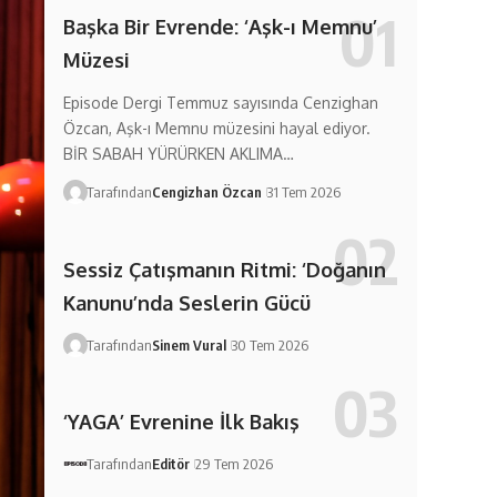
Başka Bir Evrende: ‘Aşk-ı Memnu’
Müzesi
Episode Dergi Temmuz sayısında Cenzighan
Özcan, Aşk-ı Memnu müzesini hayal ediyor.
BİR SABAH YÜRÜRKEN AKLIMA…
Tarafından
Cengizhan Özcan
31 Tem 2026
Sessiz Çatışmanın Ritmi: ‘Doğanın
Kanunu’nda Seslerin Gücü
Tarafından
Sinem Vural
30 Tem 2026
‘YAGA’ Evrenine İlk Bakış
Tarafından
Editör
29 Tem 2026