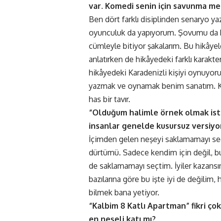
var. Komedi senin için savunma mek
Ben dört farklı disiplinden senaryo yazı
oyunculuk da yapıyorum. Şovumu da bir
cümleyle bitiyor şakalarım. Bu hikâye
anlatırken de hikâyedeki farklı karak
hikâyedeki Karadenizli kişiyi oynuyo
yazmak ve oynamak benim sanatım. Kom
has bir tavır.
“Olduğum halimle örnek olmak iste
insanlar genelde kusursuz versiyo
İçimden gelen neşeyi saklamamayı se
dürtümü. Sadece kendim için değil, 
de saklamamayı seçtim. İyiler kazansın
bazılarına göre bu işte iyi de değilim
bilmek bana yetiyor.
“Kalbim 8 Katlı Apartman” fikri ço
en neşeli katı mı?