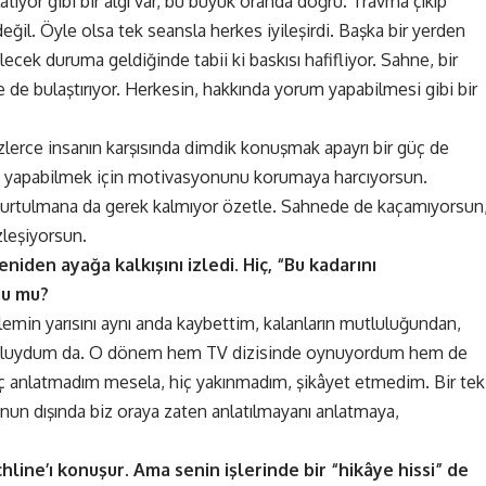
ıyor gibi bir algı var, bu büyük oranda doğru. Travma çıkıp
eğil. Öyle olsa tek seansla herkes iyileşirdi. Başka bir yerden
ecek duruma geldiğinde tabii ki baskısı hafifliyor. Sahne, bir
 de bulaştırıyor. Herkesin, hakkında yorum yapabilmesi gibi bir
üzlerce insanın karşısında dimdik konuşmak apayrı bir güç de
işi yapabilmek için motivasyonunu korumaya harcıyorsun.
kurtulmana da gerek kalmıyor özetle. Sahnede de kaçamıyorsun
leşiyorsun.
eniden ayağa kalkışını izledi. Hiç, “Bu kadarını
du mu?
emin yarısını aynı anda kaybettim, kalanların mutluluğundan,
umluydum da. O dönem hem TV dizisinde oynuyordum hem de
ç anlatmadım mesela, hiç yakınmadım, şikâyet etmedim. Bir tek
n dışında biz oraya zaten anlatılmayanı anlatmaya,
line’ı konuşur. Ama senin işlerinde bir “hikâye hissi” de