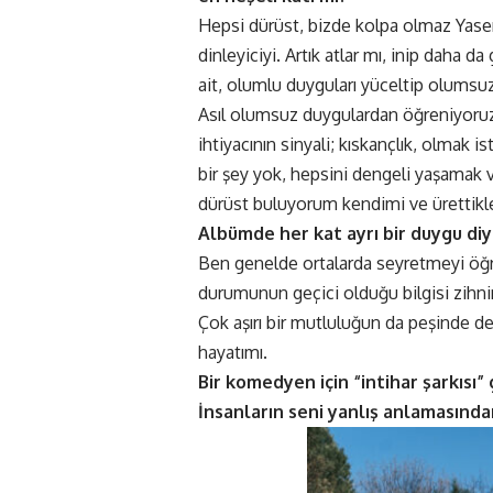
Hepsi dürüst, bizde kolpa olmaz Yas
dinleyiciyi. Artık atlar mı, inip daha 
ait, olumlu duyguları yüceltip olumsuz
Asıl olumsuz duygulardan öğreniyoruz
ihtiyacının sinyali; kıskançlık, olma
bir şey yok, hepsini dengeli yaşamak
dürüst buluyorum kendimi ve ürettikle
Albümde her kat ayrı bir duygu diy
Ben genelde ortalarda seyretmeyi öğr
durumunun geçici olduğu bilgisi zihn
Çok aşırı bir mutluluğun da peşinde 
hayatımı.
Bir komedyen için “intihar şarkısı” 
İnsanların seni yanlış anlamasınd