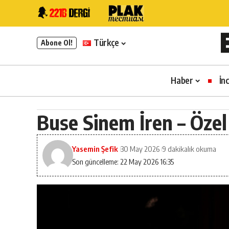
Türkçe
Abone Ol!
Haber
İn
Buse Sinem İren – Özel
Yasemin Şefik
30 May 2026
9 dakikalık okuma
Son güncelleme: 22 May 2026 16:35