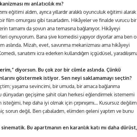
anizması mı anlatıcılık mı?
mı eğitimi aldım, ayrıca yıllardır aralıklı oyunculuk eğitimi alarak
 film omurgası gibi tasarladım. Hikâyeler ve finalde vurucu bir
lerin tamamı da şovun ana temasına bağlanıyor. Hikâyeyi
terleri oynuyorum. Bana şive komedisi yapıyor diyorlar ama ben o
rum aslında. Mizah, evet, savunma mekanizması ama hikâyeyi
edi, sanatımı icra ederken kullandığım içgüdüsel, yaradılışım
rim,” diyorsun. Bu çok zor bir cümle aslında. Çünkü
nlarını göstermek istiyor. Sen neyi saklamamayı seçtin?
çtim; yaşama sevincimi, bir umuda, bir amaca bağlanma
bu dünyadan geçişime şahit olan herkesi eğlendirmek istememi
 isteğimi, hep daha iyi olmak için çırpınışımı… Kusursuz değilim
, hiç sorun değil. Ben çabaladım, elimden geleni yaptım ve bunu
k sinematik. Bu apartmanın en karanlık katı mı daha dürüst