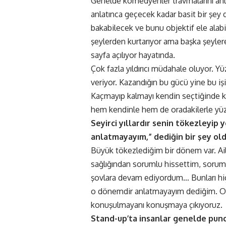
Genelde komedyenler travmalarını anlat
anlatınca geçecek kadar basit bir şey d
bakabilecek ve bunu objektif ele alabil
şeylerden kurtarıyor ama başka şeylere
sayfa açılıyor hayatında.
Çok fazla yıldırıcı müdahale oluyor. Y
veriyor. Kazandığın bu gücü yine bu 
Kaçmayıp kalmayı kendin seçtiğinde 
hem kendinle hem de oradakilerle yüz
Seyirci yıllardır senin tökezleyip y
anlatmayayım,” dediğin bir şey ol
Büyük tökezlediğim bir dönem var. Ail
sağlığından sorumlu hissettim, sor
şovlara devam ediyordum… Bunları hi
o dönemdir anlatmayayım dediğim. Onu
konuşulmayanı konuşmaya çıkıyoruz.
Stand-up’ta insanlar genelde punch