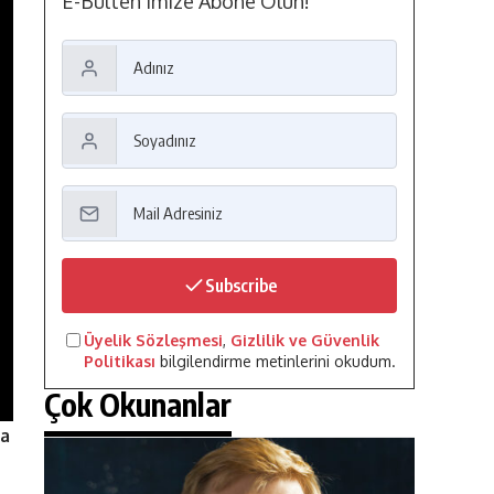
E-Bülten'imize Abone Olun!
Subscribe
Üyelik Sözleşmesi
,
Gizlilik ve Güvenlik
Politikası
bilgilendirme metinlerini okudum.
Çok Okunanlar
da