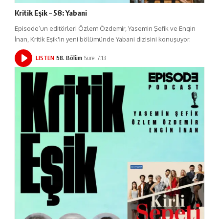
Kritik Eşik – 58: Yabani
Episode’un editörleri Özlem Özdemir, Yasemin Şefik ve Engin
İnan, Kritik Eşik'in yeni bölümünde Yabani dizisini konuşuyor.
LISTEN
58. Bölüm
Süre: 7:13