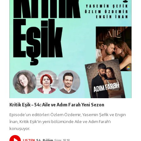
Kritik Eşik – 54: Aile ve Adım Farah Yeni Sezon
Episode’un editörleri Özlem Özdemir, Yasemin Şefik ve Engin
İnan, Kritik Eşik'in yeni bölümünde Aile ve Adım Farah'ı
konuşuyor.
LISTEN
54. Bölüm
Süre: 18:18