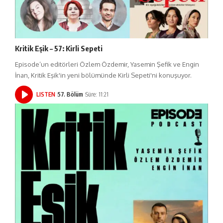
Kritik Eşik – 57: Kirli Sepeti
Episode’un editörleri Özlem Özdemir, Yasemin Şefik ve Engin
İnan, Kritik Eşik'in yeni bölümünde Kirli Sepeti'ni konuşuyor.
LISTEN
57. Bölüm
Süre: 11:21