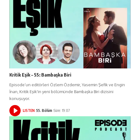
Kritik Eşik – 55: Bambaşka Biri
Episode’un editörleri Özlem Özdemir, Yasemin Şefik ve Engin
İnan, Kritik Eşik'in yeni bölümünde Bambaşka Biri dizisini
konuşuyor.
LISTEN
55. Bölüm
Süre: 19:07