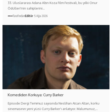
33. Uluslararası Adana Altın Koza Film Festivali, bu yılki Onur
Ödülleri'nin sahiplerini…
Tarafından
Editör
5 Ağu 2026
Komediden Korkuya: Curry Barker
Episode Dergi Temmuz sayısında Neslihan Atcan Altan, korku
sinemasının yeni yüzü Curry Barker'ı anlatıyor. Malumunuz,…