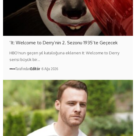
‘It: Welcome to Derry’nin 2. Sezonu 1935’te Geçecek
HBO'nun geçen yıl kataloğuna eklenen It: Welcome to Derry
serisi büyük bir…
Tarafından
Editör
6 Ağu 2026