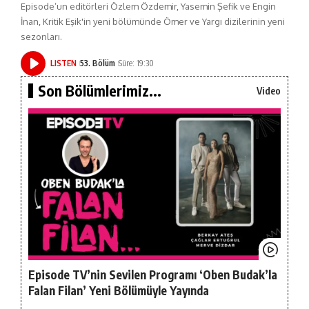
Episode’un editörleri Özlem Özdemir, Yasemin Şefik ve Engin
İnan, Kritik Eşik'in yeni bölümünde Ömer ve Yargı dizilerinin yeni
sezonları.
LISTEN
53. Bölüm
Süre: 19:30
Son Bölümlerimiz...
Video
Episode TV’nin Sevilen Programı ‘Oben Budak’la
Falan Filan’ Yeni Bölümüyle Yayında