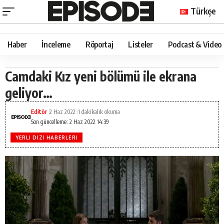
Türkçe
Haber
İnceleme
Röportaj
Listeler
Podcast & Video
Camdaki Kız yeni bölümü ile ekrana
geliyor…
Editör
2 Haz 2022
1 dakikalık okuma
Son güncelleme: 2 Haz 2022 14:39
YERLI DIZI HABERLERI