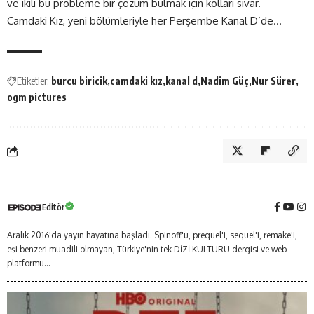
ve ikili bu probleme bir çözüm bulmak için kolları sıvar.
Camdaki Kız, yeni bölümleriyle her Perşembe Kanal D’de…
Etiketler:
burcu biricik
camdaki kız
kanal d
Nadim Güç
Nur Sürer
ogm pictures
Editör
Aralık 2016'da yayın hayatına başladı. Spinoff'u, prequel'i, sequel'i, remake'i,
eşi benzeri muadili olmayan, Türkiye'nin tek DİZİ KÜLTÜRÜ dergisi ve web
platformu...