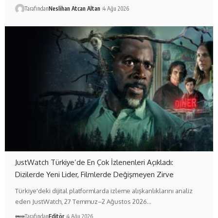
Tarafından
Neslihan Atcan Altan
4 Ağu 2026
JustWatch Türkiye’de En Çok İzlenenleri Açıkladı:
Dizilerde Yeni Lider, Filmlerde Değişmeyen Zirve
Türkiye'deki dijital platformlarda izleme alışkanlıklarını analiz
eden JustWatch, 27 Temmuz–2 Ağustos 2026…
Tarafından
Editör
4 Ağu 2026