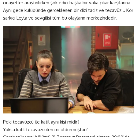
cinayetler araştırılırken şok edici başka bir vaka çıkar karşılarına.
Aynı gece kulübünde gerçekleşen bir dizi taciz ve tecavüz… Kör
şarkıcı Leyla ve sevgilisi tüm bu olayların merkezindedir.
Peki tecavüzcü ile katil aynı kişi midir?
Yoksa katil tecavüzcüleri mi öldürmüştür?