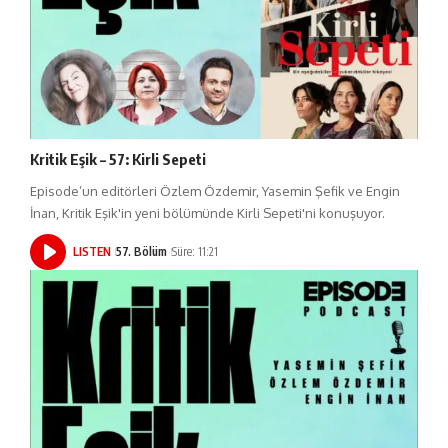
Kritik Eşik – 57: Kirli Sepeti
Episode’un editörleri Özlem Özdemir, Yasemin Şefik ve Engin
İnan, Kritik Eşik'in yeni bölümünde Kirli Sepeti'ni konuşuyor.
LISTEN
57. Bölüm
Süre: 11:21