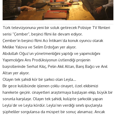
Türk televizyonuna yeni bir soluk getirecek Polisiye TV filmleri
serisi “Çember”, beşinci filmi ile devam ediyor.
Çember’in beşinci filmi Acı İntikam’da konuk oyuncu olarak
Melike Yalova ve Selim Erdoğan yer alıyor.
Abdullah Oğuz’un yönetmenliğini yaptığı ve yapımcılığını
Yapımcılığını Ans Prodüksiyonun üstlendiği projenin
başrollerinde Serhat Kılıç, Pelin Akil Altan, Barış Bağcı ve Anıl
Altan yer alıyor.
Olayın tek şahidi kör bir şarkıcı olan Leyla…
Bir gece kulübünde işlenen çoklu cinayet, özel ekibimizi
harekete geçirir. cinayetleri araştırmaya başlayan ekip, büyük bir
sorunla karşılaşır. Olayın tek şahidi, kulüpte şarkıcılık yapan
Leyla’dır ve Leyla kördür. Leyla’nın verdiği sınırlı ipuçlarıyla
şüpheliler sorgulansa da müspet bir sonuç alınamaz. Ancak