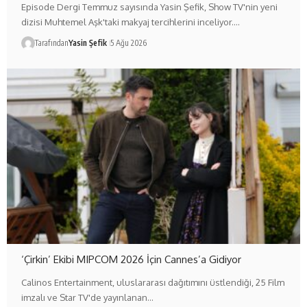
Episode Dergi Temmuz sayısında Yasin Şefik, Show TV'nin yeni
dizisi Muhtemel Aşk'taki makyaj tercihlerini inceliyor.…
Tarafından
Yasin Şefik
5 Ağu 2026
‘Çirkin’ Ekibi MIPCOM 2026 İçin Cannes’a Gidiyor
Calinos Entertainment, uluslararası dağıtımını üstlendiği, 25 Film
imzalı ve Star TV'de yayınlanan…