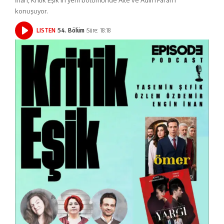
İnan, Kritik Eşik'in yeni bölümünde Aile ve Adım Farah'ı
konuşuyor.
LISTEN
54. Bölüm
Süre: 18:18