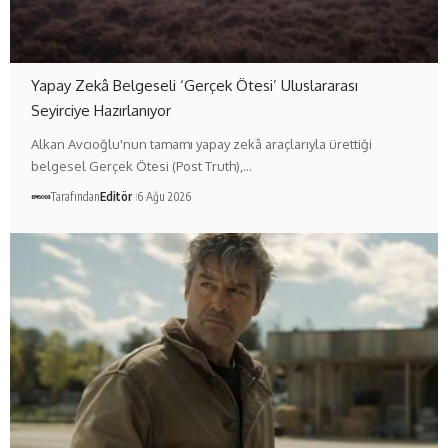
Yapay Zekâ Belgeseli ‘Gerçek Ötesi’ Uluslararası
Seyirciye Hazırlanıyor
Alkan Avcıoğlu'nun tamamı yapay zekâ araçlarıyla ürettiği
belgesel Gerçek Ötesi (Post Truth),…
Tarafından
Editör
6 Ağu 2026