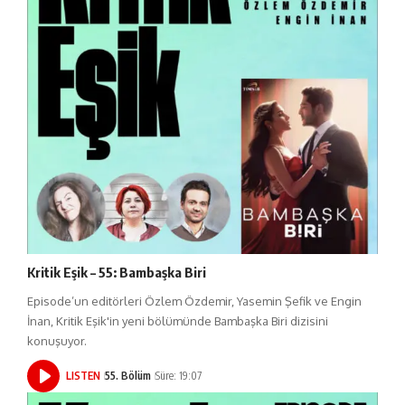
Kritik Eşik – 55: Bambaşka Biri
Episode’un editörleri Özlem Özdemir, Yasemin Şefik ve Engin
İnan, Kritik Eşik'in yeni bölümünde Bambaşka Biri dizisini
konuşuyor.
LISTEN
55. Bölüm
Süre: 19:07