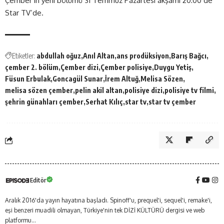
Çember’in yeni bölümü 31 Temmuz Pazartesi akşamı 20:00’de
Star TV’de.
Etiketler:
abdullah oğuz
Anıl Altan
ans prodüksiyon
Barış Bağcı
çember 2. bölüm
Çember dizi
Çember polisiye
Duygu Yetiş
Füsun Erbulak
Goncagül Sunar
İrem Altuğ
Melisa Sözen
melisa sözen çember
pelin akil altan
polisiye dizi
polisiye tv filmi
şehrin günahları çember
Serhat Kılıç
star tv
star tv çember
Editör
Aralık 2016'da yayın hayatına başladı. Spinoff'u, prequel'i, sequel'i, remake'i,
eşi benzeri muadili olmayan, Türkiye'nin tek DİZİ KÜLTÜRÜ dergisi ve web
platformu...