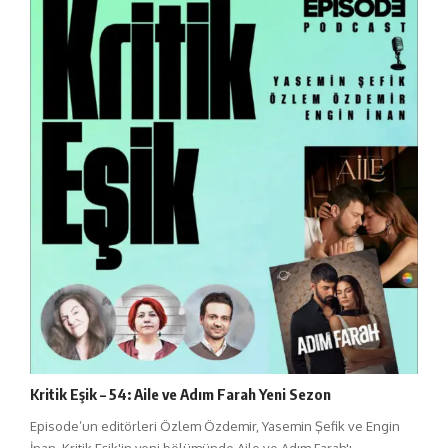
Kritik Eşik – 54: Aile ve Adım Farah Yeni Sezon
Episode’un editörleri Özlem Özdemir, Yasemin Şefik ve Engin