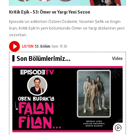
Kritik Eşik – 53: Ömer ve Yargı Yeni Sezon
Episode’un editörleri Özlem Özdemir, Yasemin Şefik ve Engin
İnan, Kritik Eşik'in yeni bölümünde Ömer ve Yargı dizilerinin yeni
sezonları.
LISTEN
53. Bölüm
Süre: 19:30
Son Bölümlerimiz...
Video