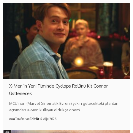
X-Men’in Yeni Filminde Cyclops Rolünü Kit Connor
Üstlenecek
MCU'nun (Marvel Sinematik Evreni) yakın gelecekteki planları
açısından X-Men külliyatı oldukça önemli…
Tarafından
Editör
7 Ağu 2026