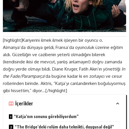
[highlight]Kariyerini ilmek ilmek işleyen bir oyuncu o.
Almanya’da dünyaya geldi, Fransa’da oyunculuk üzerine eğitim
aldı. Güzelliğin ve cazibenin yeterli olmadığını bilerek
(kendisinde ikisi de mevcut, yanlış anlamayın!) doğru zamanda
doğru yerde olmayı bildi. Diane Kruger, Fatih Akın’ın yönettiği
In
the Fade/Paramparça
‘da bugüne kadar ki en zorlayıcı ve cesur
rollerinden birinde. Aktris, “Katja’yı canlandırırken boğuluyormuş
gibi hissettim,” diyor…[/highlight]
İçerikler
“Katja’nın sonunu görebiliyordum”
“The Bridge’deki rolüm daha teknikti, duygusal değil”