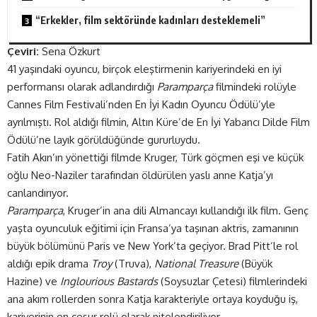
“Erkekler, film sektöründe kadınları desteklemeli”
Çeviri:
Sena Özkurt
41 yaşındaki oyuncu, birçok eleştirmenin kariyerindeki en iyi
performansı olarak adlandırdığı
Paramparça
filmindeki rolüyle
Cannes Film Festivali’nden En İyi Kadın Oyuncu Ödülü’yle
ayrılmıştı. Rol aldığı filmin, Altın Küre’de En İyi Yabancı Dilde Film
Ödülü’ne layık görüldüğünde gururluydu.
Fatih Akın’ın yönettiği filmde Kruger, Türk göçmen eşi ve küçük
oğlu Neo-Naziler tarafından öldürülen yaslı anne Katja’yı
canlandırıyor.
Paramparça
, Kruger’in ana dili Almancayı kullandığı ilk film. Genç
yaşta oyunculuk eğitimi için Fransa’ya taşınan aktris, zamanının
büyük bölümünü Paris ve New York’ta geçiyor. Brad Pitt’le rol
aldığı epik drama
Troy
(Truva),
National Treasure
(Büyük
Hazine) ve
Inglourious Bastards
(Soysuzlar Çetesi) filmlerindeki
ana akım rollerden sonra Katja karakteriyle ortaya koyduğu iş,
kariyerinin en cesur rolü olarak nitelendiriliyor.