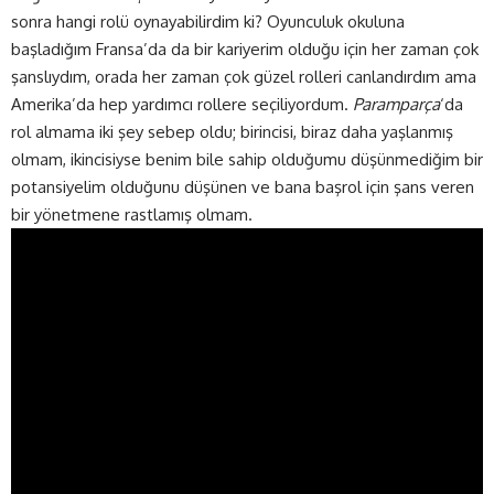
sonra hangi rolü oynayabilirdim ki? Oyunculuk okuluna
başladığım Fransa’da da bir kariyerim olduğu için her zaman çok
şanslıydım, orada her zaman çok güzel rolleri canlandırdım ama
Amerika’da hep yardımcı rollere seçiliyordum.
Paramparça
‘da
rol almama iki şey sebep oldu; birincisi, biraz daha yaşlanmış
olmam, ikincisiyse benim bile sahip olduğumu düşünmediğim bir
potansiyelim olduğunu düşünen ve bana başrol için şans veren
bir yönetmene rastlamış olmam.