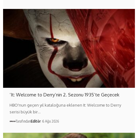
‘It: Welcome to Derry’nin 2. Sezonu 1935’te Geçecek
HBO'nun geçen yıl kataloğuna eklenen It: Welcome to Derry
serisi büyük bir…
Tarafından
Editör
6 Ağu 2026