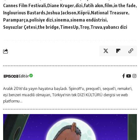
Cannes Film Festivali
Diane Kruger
dizi
fatih akın
film
in the fade
Inglourious Bastards
Joshua Jackson
Köprü
National Treasure
Paramparça
polisiye dizi
sinema
sinema endüstrisi
Soysuzlar Çetesi
the bridge
TimesUp
Troy
Truva
yabancı dizi
Editör
Aralık 2016'da yayın hayatına başladı. Spinoff'u, prequel'i, sequel'i, remake'i,
eşi benzeri muadili olmayan, Türkiye'nin tek DİZİ KÜLTÜRÜ dergisi ve web
platformu...