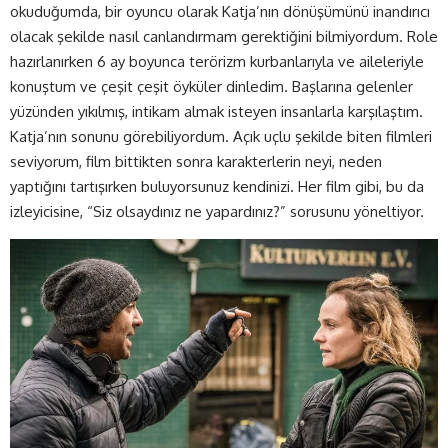
okuduğumda, bir oyuncu olarak Katja’nın dönüşümünü inandırıcı
olacak şekilde nasıl canlandırmam gerektiğini bilmiyordum. Role
hazırlanırken 6 ay boyunca terörizm kurbanlarıyla ve aileleriyle
konuştum ve çeşit çeşit öyküler dinledim. Başlarına gelenler
yüzünden yıkılmış, intikam almak isteyen insanlarla karşılaştım.
Katja’nın sonunu görebiliyordum. Açık uçlu şekilde biten filmleri
seviyorum, film bittikten sonra karakterlerin neyi, neden
yaptığını tartışırken buluyorsunuz kendinizi. Her film gibi, bu da
izleyicisine, “Siz olsaydınız ne yapardınız?” sorusunu yöneltiyor.