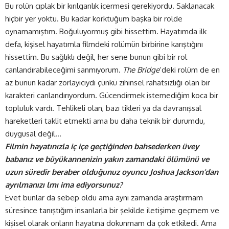
Bu rolün çıplak bir kırılganlık içermesi gerekiyordu. Saklanacak
hiçbir yer yoktu. Bu kadar korktuğum başka bir rolde
oynamamıştım. Boğuluyormuş gibi hissettim. Hayatımda ilk
defa, kişisel hayatımla filmdeki rolümün birbirine karıştığını
hissettim. Bu sağlıklı değil, her sene bunun gibi bir rol
canlandırabileceğimi sanmıyorum.
The Bridge
‘deki rolüm de en
az bunun kadar zorlayıcıydı çünkü zihinsel rahatsızlığı olan bir
karakteri canlandırıyordum. Gücendirmek istemediğim koca bir
topluluk vardı. Tehlikeli olan, bazı tikleri ya da davranışsal
hareketleri taklit etmekti ama bu daha teknik bir durumdu,
duygusal değil…
Filmin hayatınızla iç içe geçtiğinden bahsederken üvey
babanız ve büyükannenizin yakın zamandaki ölümünü ve
uzun süredir beraber olduğunuz oyuncu Joshua Jackson’dan
ayrılmanızı lmı ima ediyorsunuz?
Evet bunlar da sebep oldu ama aynı zamanda araştırmam
süresince tanıştığım insanlarla bir şekilde iletişime geçmem ve
kişisel olarak onların hayatına dokunmam da çok etkiledi. Ama