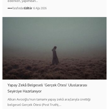
ederken, yapımdan…
Tarafından
Editör
6 Ağu 2026
Yapay Zekâ Belgeseli ‘Gerçek Ötesi’ Uluslararası
Seyirciye Hazırlanıyor
Alkan Avcıoğlu'nun tamamı yapay zekâ araçlarıyla ürettiği
belgesel Gerçek Ötesi (Post Truth),…