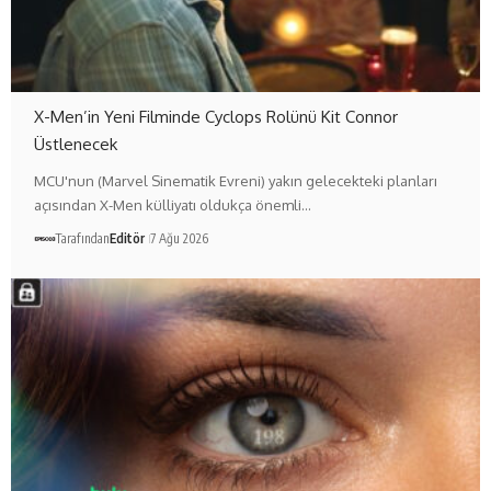
X-Men’in Yeni Filminde Cyclops Rolünü Kit Connor
Üstlenecek
MCU'nun (Marvel Sinematik Evreni) yakın gelecekteki planları
açısından X-Men külliyatı oldukça önemli…
Tarafından
Editör
7 Ağu 2026