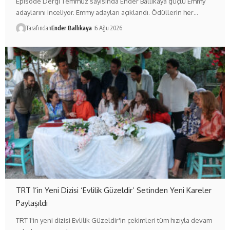
Episode Dergi Temmuz sayısında Ender Ballıkaya güçlü Emmy
adaylarını inceliyor. Emmy adayları açıklandı. Ödüllerin her…
Tarafından
Ender Ballıkaya
6 Ağu 2026
TRT 1’in Yeni Dizisi ‘Evlilik Güzeldir’ Setinden Yeni Kareler
Paylaşıldı
TRT 1'in yeni dizisi Evlilik Güzeldir'in çekimleri tüm hızıyla devam