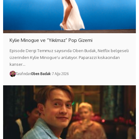
Kylie Minogue ve “Yıkılmaz” Pop Gizemi
Episode Dergi Temmuz sayısında Oben Budak, Netflix belgeseli
üzerinden Kylie Minogue'u anlatıyor. Paparazzi kıskacından
kanser…
Tarafından
Oben Budak
7 Ağu 2026