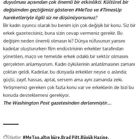
duyulması açısından çok önemli bir etkinlikti. Kültürel bir
değişimden geçtiğimizi gösteren #MeToo ve #TimesUp
hareketleriyle ilgili siz ne düşünüyorsunuz?
Bir kadın oyuncu olarak bu benim için çok değişik bir konu. Siz bir
erkek gazetecisiniz, buna sizin cevap vermeniz gerekir. Bu
değişim neden önemli olmasın ki? Dünya nüfusunun yarısını
kadınlar oluştururken film endüstrisinin erkekler tarafından
yönetilen, maço ve temelde erkek odaklı bir sektör olmasını
gerçekten anlamıyorum. Kadın öykülerinin anlatılmasının zamanı
çoktan geldi. Kadınlar, bu dünyada erkekler neyse o aslında;
güçlü, zayıf, hassas, aptal, sersem ama aynı zamanda zeki.
Yetişmemiz gereken çok fazla konu var ve erkeklerin de bizi bu
konuda desteklemesi gerekiyor.
The Washington Post gazetesinden derlenmiştir…
Etiketler:
#MeToo
altın küre
Brad Pitt
Büyük Hazine