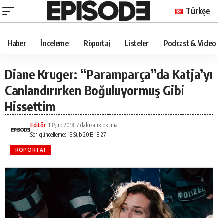
Türkçe
Haber
İnceleme
Röportaj
Listeler
Podcast & Video
Diane Kruger: “Paramparça”da Katja’yı
Canlandırırken Boğuluyormuş Gibi
Hissettim
Editör
13 Şub 2018
7 dakikalık okuma
Son güncelleme: 13 Şub 2018 18:27
RÖPORTAJ