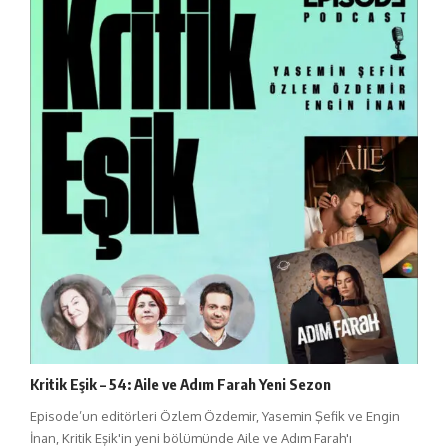
Kritik Eşik – 54: Aile ve Adım Farah Yeni Sezon
Episode’un editörleri Özlem Özdemir, Yasemin Şefik ve Engin
İnan, Kritik Eşik'in yeni bölümünde Aile ve Adım Farah'ı