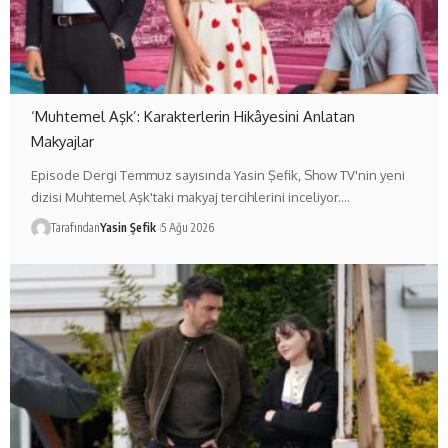
‘Muhtemel Aşk’: Karakterlerin Hikâyesini Anlatan
Makyajlar
Episode Dergi Temmuz sayısında Yasin Şefik, Show TV'nin yeni
dizisi Muhtemel Aşk'taki makyaj tercihlerini inceliyor.…
Tarafından
Yasin Şefik
5 Ağu 2026