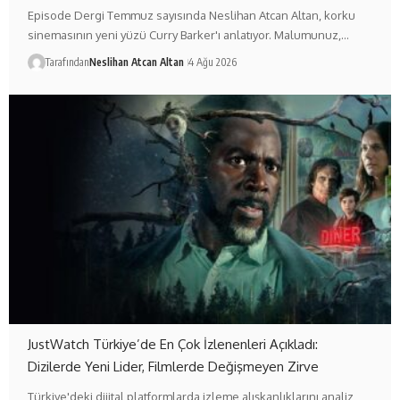
Episode Dergi Temmuz sayısında Neslihan Atcan Altan, korku
sinemasının yeni yüzü Curry Barker'ı anlatıyor. Malumunuz,…
Tarafından
Neslihan Atcan Altan
4 Ağu 2026
JustWatch Türkiye’de En Çok İzlenenleri Açıkladı:
Dizilerde Yeni Lider, Filmlerde Değişmeyen Zirve
Türkiye'deki dijital platformlarda izleme alışkanlıklarını analiz