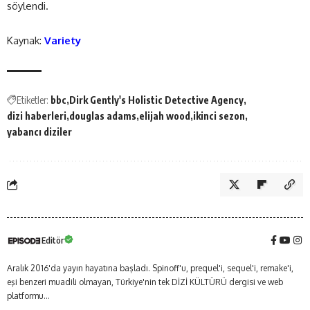
söylendi.
Kaynak:
Variety
Etiketler:
bbc
Dirk Gently's Holistic Detective Agency
dizi haberleri
douglas adams
elijah wood
ikinci sezon
yabancı diziler
Editör
Aralık 2016'da yayın hayatına başladı. Spinoff'u, prequel'i, sequel'i, remake'i,
eşi benzeri muadili olmayan, Türkiye'nin tek DİZİ KÜLTÜRÜ dergisi ve web
platformu...