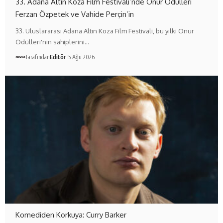
33. Adana Altın Koza Film Festivali’nde Onur Ödülleri
Ferzan Özpetek ve Vahide Perçin’in
33. Uluslararası Adana Altın Koza Film Festivali, bu yılki Onur
Ödülleri'nin sahiplerini…
Tarafından
Editör
5 Ağu 2026
Komediden Korkuya: Curry Barker