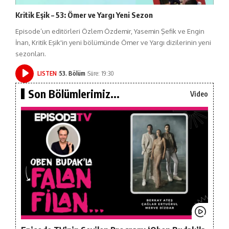
Kritik Eşik – 53: Ömer ve Yargı Yeni Sezon
Episode’un editörleri Özlem Özdemir, Yasemin Şefik ve Engin
İnan, Kritik Eşik'in yeni bölümünde Ömer ve Yargı dizilerinin yeni
sezonları.
LISTEN
53. Bölüm
Süre: 19:30
Son Bölümlerimiz...
Video