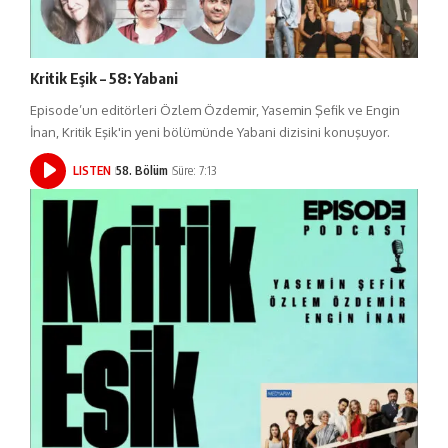
Kritik Eşik – 58: Yabani
Episode’un editörleri Özlem Özdemir, Yasemin Şefik ve Engin
İnan, Kritik Eşik'in yeni bölümünde Yabani dizisini konuşuyor.
LISTEN
58. Bölüm
Süre: 7:13