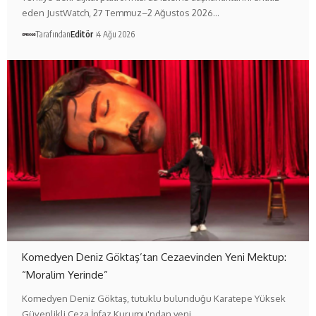
eden JustWatch, 27 Temmuz–2 Ağustos 2026…
Tarafından
Editör
4 Ağu 2026
Komedyen Deniz Göktaş’tan Cezaevinden Yeni Mektup:
“Moralim Yerinde”
Komedyen Deniz Göktaş, tutuklu bulunduğu Karatepe Yüksek
Güvenlikli Ceza İnfaz Kurumu'ndan yeni…