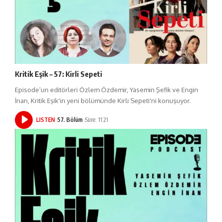
Kritik Eşik – 57: Kirli Sepeti
Episode’un editörleri Özlem Özdemir, Yasemin Şefik ve Engin
İnan, Kritik Eşik'in yeni bölümünde Kirli Sepeti'ni konuşuyor.
LISTEN
57. Bölüm
Süre: 11:21