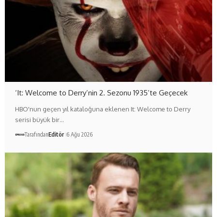
‘It: Welcome to Derry’nin 2. Sezonu 1935’te Geçecek
HBO'nun geçen yıl kataloğuna eklenen It: Welcome to Derry
serisi büyük bir…
Tarafından
Editör
6 Ağu 2026