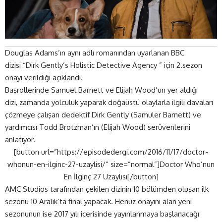
Douglas Adams’ın aynı adlı romanından uyarlanan BBC
dizisi “Dirk Gently’s Holistic Detective Agency ” için 2.sezon
onayı verildiği açıklandı.
Başrollerinde Samuel Barnett ve Elijah Wood’un yer aldığı
dizi, zamanda yolculuk yaparak doğaüstü olaylarla ilgili davaları
çözmeye çalışan dedektif Dirk Gently (Samuler Barnett) ve
yardımcısı Todd Brotzman’ın (Elijah Wood) serüvenlerini
anlatıyor.
[button url=”https://episodedergi.com/2016/11/17/doctor-
whonun-en-ilginc-27-uzaylisi/” size=”normal”]Doctor Who’nun
En İlginç 27 Uzaylısı[/button]
AMC Studios tarafından çekilen dizinin 10 bölümden oluşan ilk
sezonu 10 Aralık’ta final yapacak. Henüz onayını alan yeni
sezonunun ise 2017 yılı içerisinde yayınlanmaya başlanacağı