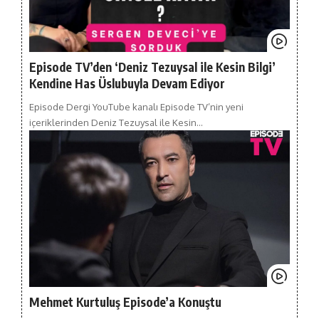
Episode TV’den ‘Deniz Tezuysal ile Kesin Bilgi’
Kendine Has Üslubuyla Devam Ediyor
Episode Dergi YouTube kanalı Episode TV’nin yeni
içeriklerinden Deniz Tezuysal ile Kesin…
Mehmet Kurtuluş Episode’a Konuştu