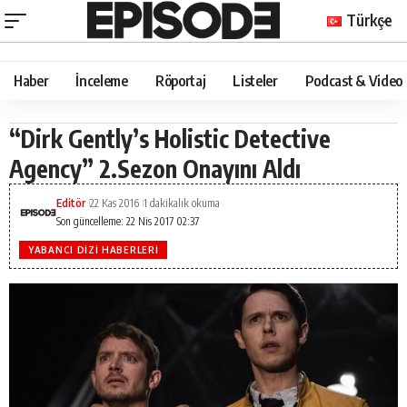
Türkçe
Haber
İnceleme
Röportaj
Listeler
Podcast & Video
“Dirk Gently’s Holistic Detective
Agency” 2.Sezon Onayını Aldı
Editör
22 Kas 2016
1 dakikalık okuma
Son güncelleme: 22 Nis 2017 02:37
YABANCI DIZI HABERLERI