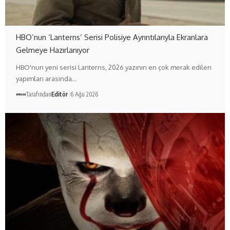
HBO’nun ‘Lanterns’ Serisi Polisiye Ayrıntılarıyla Ekranlara
Gelmeye Hazırlanıyor
HBO'nun yeni serisi Lanterns, 2026 yazının en çok merak edilen
yapımları arasında…
Tarafından
Editör
6 Ağu 2026