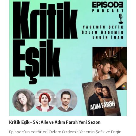
Kritik Eşik – 54: Aile ve Adım Farah Yeni Sezon
Episode’un editörleri Özlem Özdemir, Yasemin Şefik ve Engin