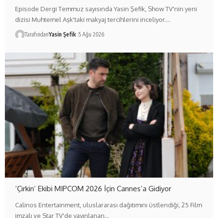
Episode Dergi Temmuz sayısında Yasin Şefik, Show TV'nin yeni
dizisi Muhtemel Aşk'taki makyaj tercihlerini inceliyor.…
Tarafından
Yasin Şefik
5 Ağu 2026
‘Çirkin’ Ekibi MIPCOM 2026 İçin Cannes’a Gidiyor
Calinos Entertainment, uluslararası dağıtımını üstlendiği, 25 Film
imzalı ve Star TV'de yayınlanan…