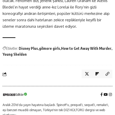
olacak. Fenomen dizi, jenerik şarkısı, Lauren Graham ile Alexis
Bledel’ın hayat verdiği anne-kız Lorelai ile Rory’nin gizli
koreografiyi andıran iletişimleri, popüler kültürü merkezine alıp
seneler sonra dahi hatırlanan zekice replikleriyle keyifli bir
izleme maratonuna seyircileri davet ediyor.
Etiketler:
Disney Plus
gilmore girls
How to Get Away With Murder
Young Sheldon
Editör
Aralık 2016'da yayın hayatına başladı. Spinoff'u, prequel'i, sequel'i, remake'i,
eşi benzeri muadili olmayan, Türkiye'nin tek DİZİ KÜLTÜRÜ dergisi ve web