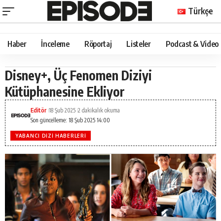
Türkçe
Haber
İnceleme
Röportaj
Listeler
Podcast & Video
Disney+, Üç Fenomen Diziyi
Kütüphanesine Ekliyor
Editör
18 Şub 2025
2 dakikalık okuma
Son güncelleme: 18 Şub 2025 14:00
YABANCI DIZI HABERLERI