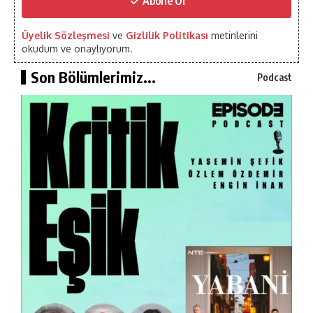
Abone Ol
Üyelik Sözleşmesi
ve
Gizlilik Politikası
metinlerini
okudum ve onaylıyorum.
Son Bölümlerimiz...
Podcast