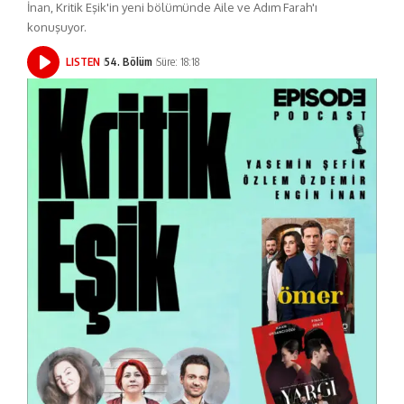
İnan, Kritik Eşik'in yeni bölümünde Aile ve Adım Farah'ı
konuşuyor.
LISTEN
54. Bölüm
Süre: 18:18