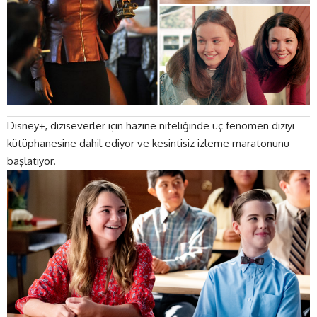
Disney+
, diziseverler için hazine niteliğinde üç fenomen diziyi
kütüphanesine dahil ediyor ve kesintisiz izleme maratonunu
başlatıyor.