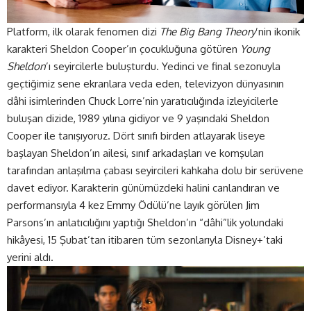
Platform, ilk olarak fenomen dizi
The Big Bang Theory
’nin ikonik
karakteri Sheldon Cooper’ın çocukluğuna götüren
Young
Sheldon
’ı seyircilerle buluşturdu. Yedinci ve final sezonuyla
geçtiğimiz sene ekranlara veda eden, televizyon dünyasının
dâhi isimlerinden Chuck Lorre’nin yaratıcılığında izleyicilerle
buluşan dizide, 1989 yılına gidiyor ve 9 yaşındaki Sheldon
Cooper ile tanışıyoruz. Dört sınıfı birden atlayarak liseye
başlayan Sheldon’ın ailesi, sınıf arkadaşları ve komşuları
tarafından anlaşılma çabası seyircileri kahkaha dolu bir serüvene
davet ediyor. Karakterin günümüzdeki halini canlandıran ve
performansıyla 4 kez Emmy Ödülü’ne layık görülen Jim
Parsons’ın anlatıcılığını yaptığı Sheldon’ın “dâhi”lik yolundaki
hikâyesi, 15 Şubat’tan itibaren tüm sezonlarıyla Disney+’taki
yerini aldı.