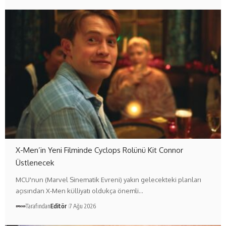
X-Men’in Yeni Filminde Cyclops Rolünü Kit Connor
Üstlenecek
MCU'nun (Marvel Sinematik Evreni) yakın gelecekteki planları
açısından X-Men külliyatı oldukça önemli…
Tarafından
Editör
7 Ağu 2026