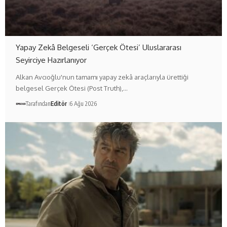
Yapay Zekâ Belgeseli ‘Gerçek Ötesi’ Uluslararası
Seyirciye Hazırlanıyor
Alkan Avcıoğlu'nun tamamı yapay zekâ araçlarıyla ürettiği
belgesel Gerçek Ötesi (Post Truth),…
Tarafından
Editör
6 Ağu 2026