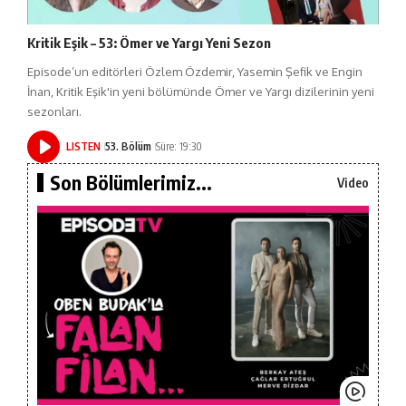
Kritik Eşik – 53: Ömer ve Yargı Yeni Sezon
Episode’un editörleri Özlem Özdemir, Yasemin Şefik ve Engin
İnan, Kritik Eşik'in yeni bölümünde Ömer ve Yargı dizilerinin yeni
sezonları.
LISTEN
53. Bölüm
Süre: 19:30
Son Bölümlerimiz...
Video