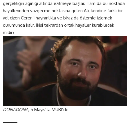
gerçekliğin ağırlığı altında ezilmeye başlar. Tam da bu noktada
hayallerinden vazgeçme noktasına gelen Ali, kendine farklı bir
yol çizen Ceren’i hayranlıkla ve biraz da özlemle izlemek
durumunda kalır. İkisi tekrardan ortak hayaller kurabilecek
midir?
DONADONA
, 5 Mayıs’ta MUBI’de.