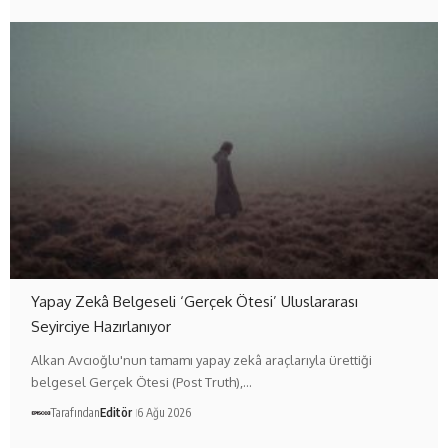
Yapay Zekâ Belgeseli ‘Gerçek Ötesi’ Uluslararası
Seyirciye Hazırlanıyor
Alkan Avcıoğlu'nun tamamı yapay zekâ araçlarıyla ürettiği
belgesel Gerçek Ötesi (Post Truth),…
Tarafından
Editör
6 Ağu 2026