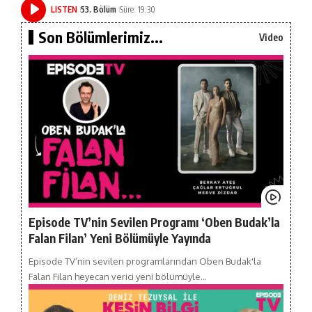
LISTEN
53. Bölüm
Süre: 19:30
Son Bölümlerimiz...
Video
Episode TV’nin Sevilen Programı ‘Oben Budak’la
Falan Filan’ Yeni Bölümüyle Yayında
Episode TV’nin sevilen programlarından Oben Budak'la
Falan Filan heyecan verici yeni bölümüyle…