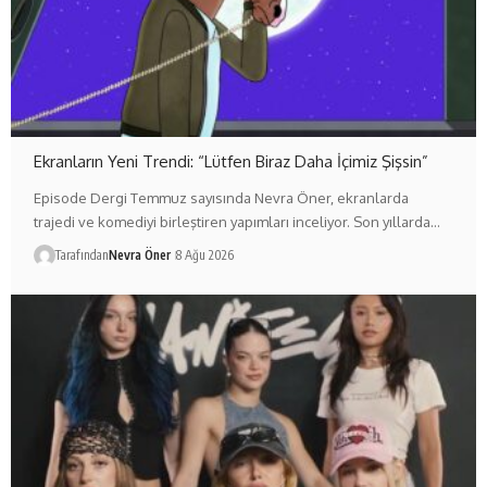
Ekranların Yeni Trendi: “Lütfen Biraz Daha İçimiz Şişsin”
Episode Dergi Temmuz sayısında Nevra Öner, ekranlarda
trajedi ve komediyi birleştiren yapımları inceliyor. Son yıllarda…
Tarafından
Nevra Öner
8 Ağu 2026