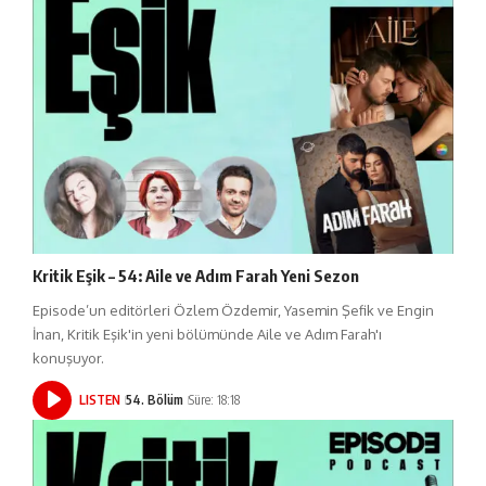
Kritik Eşik – 54: Aile ve Adım Farah Yeni Sezon
Episode’un editörleri Özlem Özdemir, Yasemin Şefik ve Engin
İnan, Kritik Eşik'in yeni bölümünde Aile ve Adım Farah'ı
konuşuyor.
LISTEN
54. Bölüm
Süre: 18:18