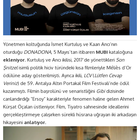
Yönetmen koltuğunda İsmet Kurtuluş ve Kaan Arıcı’nın
oturduğu
DONADONA
, 5 Mayıs’tan itibaren
MUBI
kataloğuna
ekleniyor
. Kurtuluş ve Arıcı ikilisi, 2017’de yönettikleri
Son
Şnitzel
isimli politik hiciv türündeki kısa filmleriyle Méliès d’Or
ödülüne aday gösterilmişti. Ayrıca ikili,
LCV
(
Lütfen Cevap
Veriniz
) de 59. Antalya Altın Portakal Film Festivali’nde ödül
kazanmıştı. Filmin başrolünü ve senaristliğini
Gibi
dizisinde
canlandırdığı “Ersoy” karakteriyle fenomen haline gelen Ahmet
Kürşat Öçalan üstleniyor. Film, Tiyatro sahnesinde ideallerini
gerçekleştirmeye çalışırken sürekli hüsrana uğrayan iki arkadaşın
hikayesini
anlatıyor.