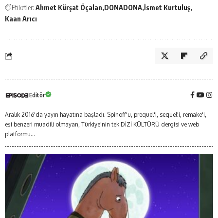
Etiketler:
Ahmet Kürşat Öçalan
DONADONA
İsmet Kurtuluş
Kaan Arıcı
Editör
Aralık 2016'da yayın hayatına başladı. Spinoff'u, prequel'i, sequel'i, remake'i,
eşi benzeri muadili olmayan, Türkiye'nin tek DİZİ KÜLTÜRÜ dergisi ve web
platformu...