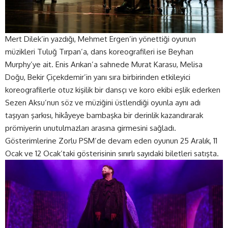
Mert Dilek’in yazdığı, Mehmet Ergen’in yönettiği oyunun
müzikleri Tuluğ Tırpan’a, dans koreografileri ise Beyhan
Murphy’ye ait. Enis Arıkan’a sahnede Murat Karasu, Melisa
Doğu, Bekir Çiçekdemir’in yanı sıra birbirinden etkileyici
koreografilerle otuz kişilik bir dansçı ve koro ekibi eşlik ederken
Sezen Aksu’nun söz ve müziğini üstlendiği oyunla aynı adı
taşıyan şarkısı, hikâyeye bambaşka bir derinlik kazandırarak
prömiyerin unutulmazları arasına girmesini sağladı.
Gösterimlerine Zorlu PSM’de devam eden oyunun 25 Aralık, 11
Ocak ve 12 Ocak’taki gösterisinin sınırlı sayıdaki biletleri satışta.