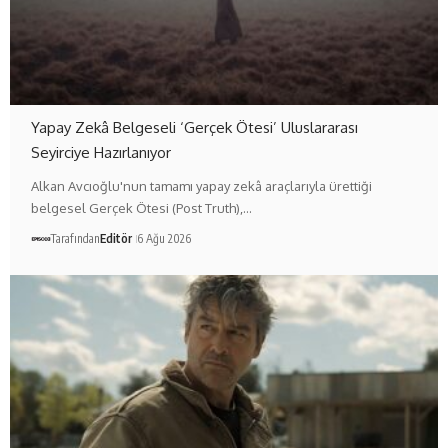
Yapay Zekâ Belgeseli ‘Gerçek Ötesi’ Uluslararası
Seyirciye Hazırlanıyor
Alkan Avcıoğlu'nun tamamı yapay zekâ araçlarıyla ürettiği
belgesel Gerçek Ötesi (Post Truth),…
Tarafından
Editör
6 Ağu 2026