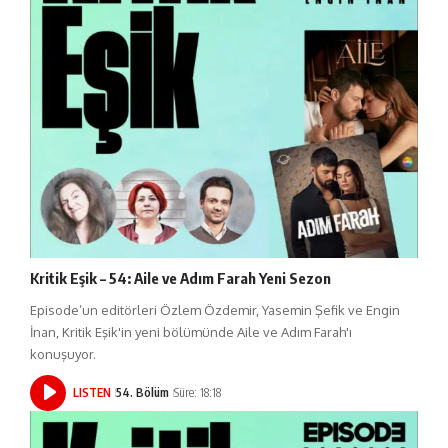
Kritik Eşik – 54: Aile ve Adım Farah Yeni Sezon
Episode’un editörleri Özlem Özdemir, Yasemin Şefik ve Engin
İnan, Kritik Eşik'in yeni bölümünde Aile ve Adım Farah'ı
konuşuyor.
LISTEN
54. Bölüm
Süre: 18:18