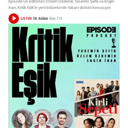
Episode’un editörleri Özlem Özdemir, Yasemin Şefik ve Engin
İnan, Kritik Eşik'in yeni bölümünde Yabani dizisini konuşuyor.
LISTEN
58. Bölüm
Süre: 7:13