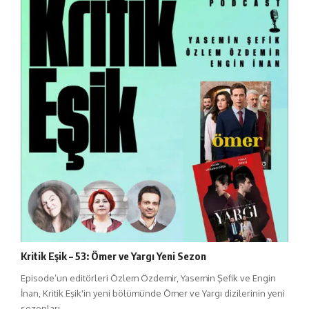
Kritik Eşik – 53: Ömer ve Yargı Yeni Sezon
Episode’un editörleri Özlem Özdemir, Yasemin Şefik ve Engin
İnan, Kritik Eşik'in yeni bölümünde Ömer ve Yargı dizilerinin yeni
sezonları.