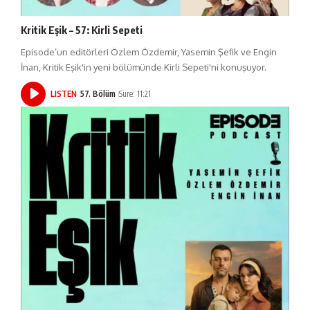
Kritik Eşik – 57: Kirli Sepeti
Episode’un editörleri Özlem Özdemir, Yasemin Şefik ve Engin
İnan, Kritik Eşik'in yeni bölümünde Kirli Sepeti'ni konuşuyor.
LISTEN
57. Bölüm
Süre: 11:21