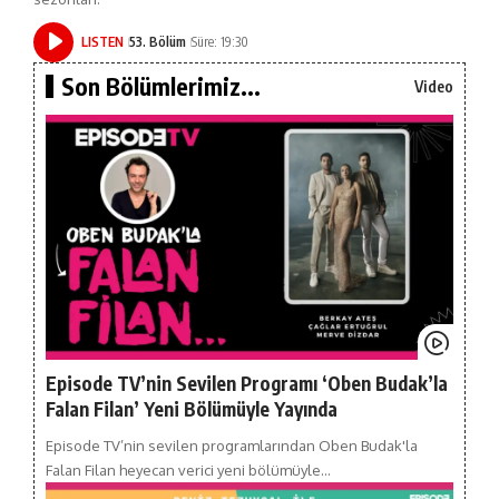
LISTEN
53. Bölüm
Süre: 19:30
Son Bölümlerimiz...
Video
Episode TV’nin Sevilen Programı ‘Oben Budak’la
Falan Filan’ Yeni Bölümüyle Yayında
Episode TV’nin sevilen programlarından Oben Budak'la
Falan Filan heyecan verici yeni bölümüyle…