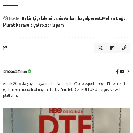
Etiketler:
Bekir Çiçekdemir
Enis Arıkan
hayalperest
Melisa Doğu
Murat Karasu
tiyatro
zorlu psm
Editör
Aralık 2016'da yayın hayatına başladı. Spinoff'u, prequel'i, sequel'i, remake'i,
eşi benzeri muadili olmayan, Türkiye'nin tek DİZİ KÜLTÜRÜ dergisi ve web
platformu...