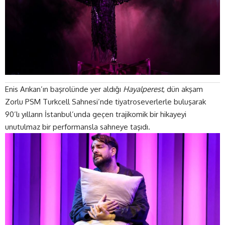
Enis Arıkan’ın başrolünde yer aldığı
Hayalperest
, dün akşam
Zorlu PSM
Turkcell Sahnesi’nde tiyatroseverlerle buluşarak
90’lı yılların İstanbul’unda geçen trajikomik bir hikayeyi
unutulmaz bir performansla sahneye taşıdı.