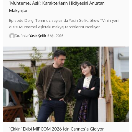
‘Muhtemel Aşk’: Karakterlerin Hikâyesini Anlatan
Makyajlar
Episode Dergi Temmuz sayısında Yasin Şefik, Show TV'nin yeni
dizisi Muhtemel Aşk'taki makyaj tercihlerini inceliyor.…
Tarafından
Yasin Şefik
5 Ağu 2026
‘Çirkin’ Ekibi MIPCOM 2026 İçin Cannes’a Gidiyor