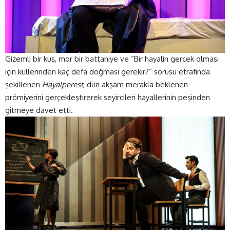
Gizemli bir kuş, mor bir battaniye ve “Bir hayalin gerçek olması
için küllerinden kaç defa doğması gerekir?” sorusu etrafında
şekillenen
Hayalperest
, dün akşam merakla beklenen
prömiyerini gerçekleştirerek seyircileri hayallerinin peşinden
gitmeye davet etti.