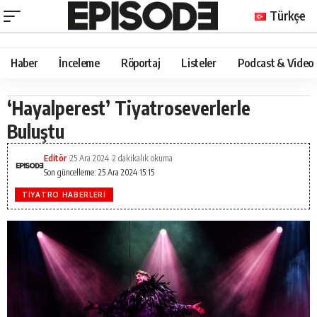
Türkçe
Haber
İnceleme
Röportaj
Listeler
Podcast & Video
‘Hayalperest’ Tiyatroseverlerle
Buluştu
Editör
25 Ara 2024
2 dakikalık okuma
Son güncelleme: 25 Ara 2024 15:15
TIYATRO HABERLERI