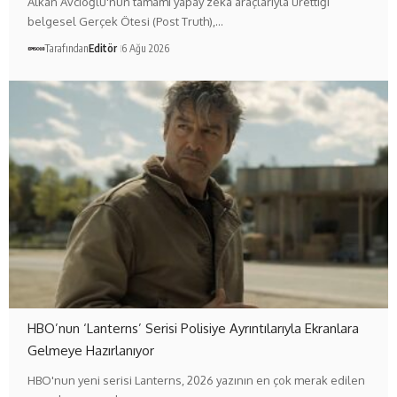
Alkan Avcıoğlu'nun tamamı yapay zekâ araçlarıyla ürettiği
belgesel Gerçek Ötesi (Post Truth),…
Tarafından
Editör
6 Ağu 2026
HBO’nun ‘Lanterns’ Serisi Polisiye Ayrıntılarıyla Ekranlara
Gelmeye Hazırlanıyor
HBO'nun yeni serisi Lanterns, 2026 yazının en çok merak edilen