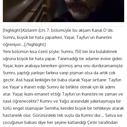
[highlight]
Kızlarım İçin
, 7. bölümüyle bu akşam Kanal D’de.
Sumru, büyük bir hata yaparken, Yaşar, Tayfun’un ihanetini
öğreniyor…[/highlight]
Yeni bölümün kısa özeti şöyle: Sumru, 150 bin lira bulabilmek
uğruna büyük bir hata yapar. Tanımadığı bir adamın evine gider.
Yaşar, kızını arabaya binerken görmüş ama onu durduramamıştır.
Sumru, yaptığı yanlışın farkına varıp pişman olsa da artık çok
geçtir. Asıl hayal kırıklığını bir baba olarak Yaşar sırtlanır. Tayfun
ise Yaşar’a ihanet edip Sumru ile birlikte olmak için ilk adımı
atar. Yaşar, kızını emanet ettiği Tayfun’un ihanetini ne zaman ve
nasıl öğrenecektir? Kumru ve Yağız arasındaki yakınlaşmaya bir
türlü engel olamayan Semiha, kendini büyük bir tehlikeye atarak
hastanelik olur. Görünürdeki tek suçlu da Kumru’dur… Selva ise
çocuğunun babası diye her şeyine katlandığı Çetin tarafından