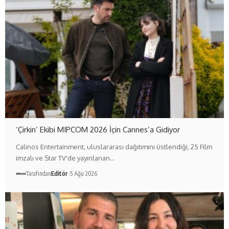
‘Çirkin’ Ekibi MIPCOM 2026 İçin Cannes’a Gidiyor
Calinos Entertainment, uluslararası dağıtımını üstlendiği, 25 Film
imzalı ve Star TV'de yayınlanan…
Tarafından
Editör
5 Ağu 2026