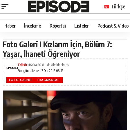
Türkçe
Haber
İnceleme
Röportaj
Listeler
Podcast & Video
Foto Galeri I Kızlarım İçin, Bölüm 7:
Yaşar, İhaneti Öğreniyor
Editör
16 Oca 2018
1 dakikalık okuma
Son güncelleme: 17 Oca 2018 08:52
FOTO GALERI
FRAGMANLAR