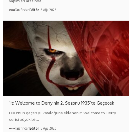
yapımları arasında…
Tarafından
Editör
6 Ağu 2026
‘It: Welcome to Derry’nin 2. Sezonu 1935’te Geçecek
HBO'nun geçen yıl kataloğuna eklenen It: Welcome to Derry
serisi büyük bir…
Tarafından
Editör
6 Ağu 2026