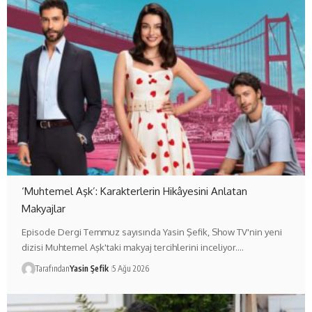
‘Muhtemel Aşk’: Karakterlerin Hikâyesini Anlatan
Makyajlar
Episode Dergi Temmuz sayısında Yasin Şefik, Show TV'nin yeni
dizisi Muhtemel Aşk'taki makyaj tercihlerini inceliyor.…
Tarafından
Yasin Şefik
5 Ağu 2026