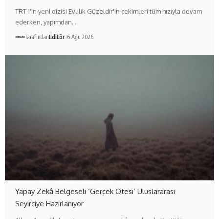
TRT 1'in yeni dizisi Evlilik Güzeldir'in çekimleri tüm hızıyla devam
ederken, yapımdan…
Tarafından
Editör
6 Ağu 2026
Yapay Zekâ Belgeseli ‘Gerçek Ötesi’ Uluslararası
Seyirciye Hazırlanıyor