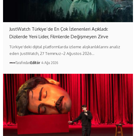
JustWatch Türkiye’de En Çok İzlenenleri Açıkladı:
Dizilerde Yeni Lider, Filmlerde Değişmeyen Zirve
Türkiye'deki dijital platformlarda izleme alışkanlıklarını analiz
eden JustWatch, 27 Temmuz–2 Ağustos 2026…
Tarafından
Editör
4 Ağu 2026