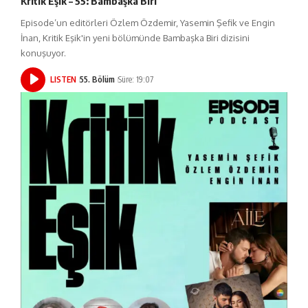
Kritik Eşik – 55: Bambaşka Biri
Episode’un editörleri Özlem Özdemir, Yasemin Şefik ve Engin
İnan, Kritik Eşik'in yeni bölümünde Bambaşka Biri dizisini
konuşuyor.
LISTEN
55. Bölüm
Süre: 19:07