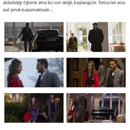
aldatıldığı öğrenir ama bu son değil, başlangıçtır. Selva’nın acısı
asıl şimdi başlamaktadır…