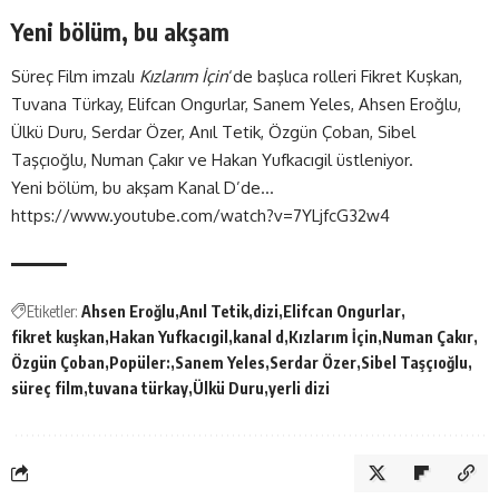
Yeni bölüm, bu akşam
Süreç Film imzalı
Kızlarım İçin
‘de başlıca rolleri Fikret Kuşkan,
Tuvana Türkay, Elifcan Ongurlar, Sanem Yeles, Ahsen Eroğlu,
Ülkü Duru, Serdar Özer, Anıl Tetik, Özgün Çoban, Sibel
Taşçıoğlu, Numan Çakır ve Hakan Yufkacıgil üstleniyor.
Yeni bölüm, bu akşam Kanal D’de…
https://www.youtube.com/watch?v=7YLjfcG32w4
Etiketler:
Ahsen Eroğlu
Anıl Tetik
dizi
Elifcan Ongurlar
fikret kuşkan
Hakan Yufkacıgil
kanal d
Kızlarım İçin
Numan Çakır
Özgün Çoban
Popüler:
Sanem Yeles
Serdar Özer
Sibel Taşçıoğlu
süreç film
tuvana türkay
Ülkü Duru
yerli dizi