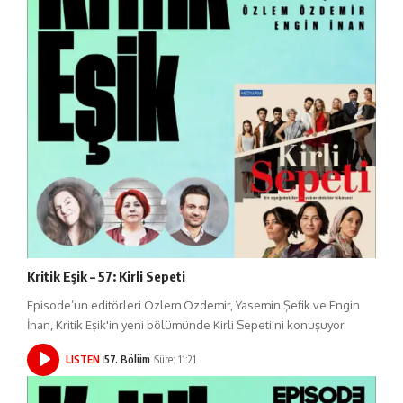
Kritik Eşik – 57: Kirli Sepeti
Episode’un editörleri Özlem Özdemir, Yasemin Şefik ve Engin
İnan, Kritik Eşik'in yeni bölümünde Kirli Sepeti'ni konuşuyor.
LISTEN
57. Bölüm
Süre: 11:21