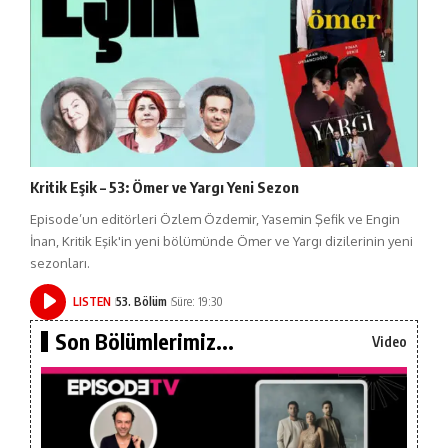
Kritik Eşik – 53: Ömer ve Yargı Yeni Sezon
Episode’un editörleri Özlem Özdemir, Yasemin Şefik ve Engin
İnan, Kritik Eşik'in yeni bölümünde Ömer ve Yargı dizilerinin yeni
sezonları.
LISTEN
53. Bölüm
Süre: 19:30
Son Bölümlerimiz...
Video