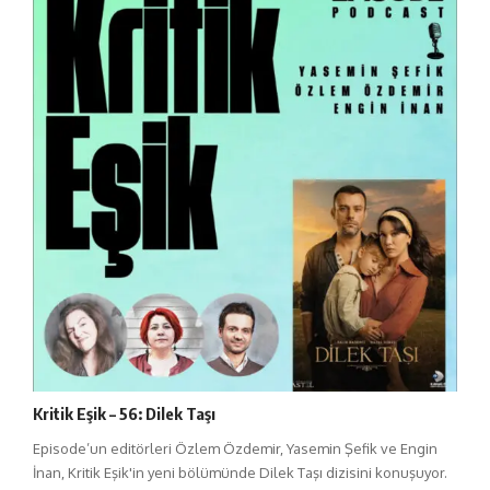
Kritik Eşik – 56: Dilek Taşı
Episode’un editörleri Özlem Özdemir, Yasemin Şefik ve Engin
İnan, Kritik Eşik'in yeni bölümünde Dilek Taşı dizisini konuşuyor.