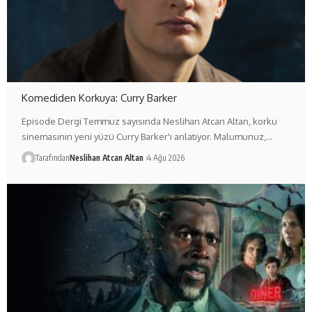
Komediden Korkuya: Curry Barker
Episode Dergi Temmuz sayısında Neslihan Atcan Altan, korku
sinemasının yeni yüzü Curry Barker'ı anlatıyor. Malumunuz,…
Tarafından
Neslihan Atcan Altan
4 Ağu 2026