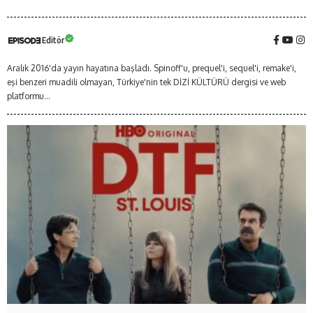
Editör
Aralık 2016'da yayın hayatına başladı. Spinoff'u, prequel'i, sequel'i, remake'i,
eşi benzeri muadili olmayan, Türkiye'nin tek DİZİ KÜLTÜRÜ dergisi ve web
platformu...