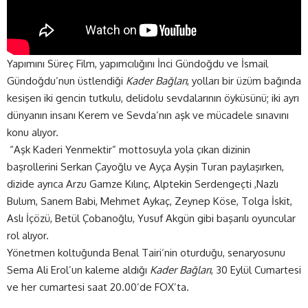
Yapımını Süreç Film, yapımcılığını İnci Gündoğdu ve İsmail
Gündoğdu’nun üstlendiği
Kader Bağları
, yolları bir üzüm bağında
kesişen iki gencin tutkulu, delidolu sevdalarının öyküsünü; iki ayrı
dünyanın insanı Kerem ve Sevda’nın aşk ve mücadele sınavını
konu alıyor.
“Aşk Kaderi Yenmektir” mottosuyla yola çıkan dizinin
başrollerini
Serkan Çayoğlu ve Ayça Ayşin Turan paylaşırken,
dizide ayrıca Arzu Gamze Kılınç, Alptekin Serdengeçti ,Nazlı
Bulum, Sanem Babi, Mehmet Aykaç, Zeynep Köse, Tolga İskit,
Aslı İçözü, Betül Çobanoğlu, Yusuf Akgün
gibi başarılı oyuncular
rol alıyor.
Yönetmen koltuğunda Benal Tairi’nin oturduğu, senaryosunu
Sema Ali Erol’un kaleme aldığı
Kader Bağları
, 30 Eylül Cumartesi
ve her cumartesi saat 20.00’de FOX’ta.