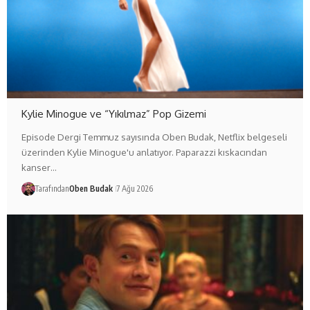
Kylie Minogue ve “Yıkılmaz” Pop Gizemi
Episode Dergi Temmuz sayısında Oben Budak, Netflix belgeseli
üzerinden Kylie Minogue'u anlatıyor. Paparazzi kıskacından
kanser…
Tarafından
Oben Budak
7 Ağu 2026