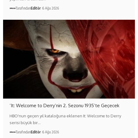
Tarafından
Editör
6 Ağu 2026
‘It: Welcome to Derry’nin 2. Sezonu 1935’te Geçecek
HBO'nun geçen yıl kataloğuna eklenen It: Welcome to Derry
serisi büyük bir…
Tarafından
Editör
6 Ağu 2026