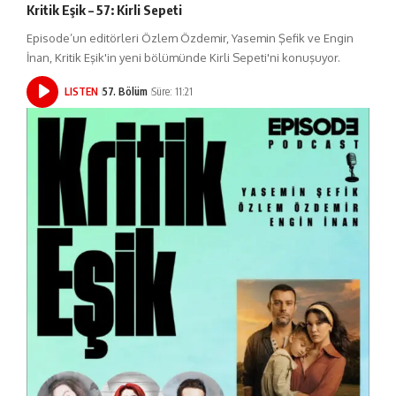
Kritik Eşik – 57: Kirli Sepeti
Episode’un editörleri Özlem Özdemir, Yasemin Şefik ve Engin
İnan, Kritik Eşik'in yeni bölümünde Kirli Sepeti'ni konuşuyor.
LISTEN
57. Bölüm
Süre: 11:21