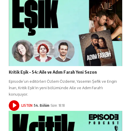
Kritik Eşik – 54: Aile ve Adım Farah Yeni Sezon
Episode’un editörleri Özlem Özdemir, Yasemin Şefik ve Engin
İnan, Kritik Eşik'in yeni bölümünde Aile ve Adım Farah'ı
konuşuyor.
LISTEN
54. Bölüm
Süre: 18:18