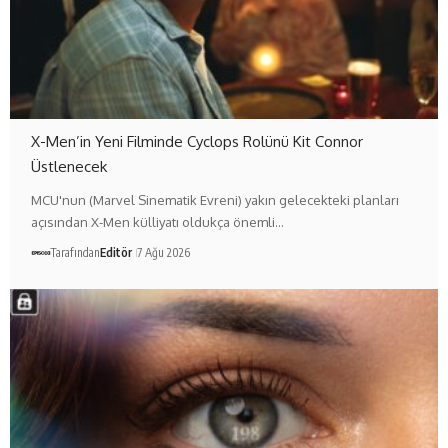
X-Men’in Yeni Filminde Cyclops Rolünü Kit Connor
Üstlenecek
MCU'nun (Marvel Sinematik Evreni) yakın gelecekteki planları
açısından X-Men külliyatı oldukça önemli…
Tarafından
Editör
7 Ağu 2026