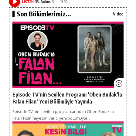
LISTEN
53. Bölüm
Süre: 19:30
Son Bölümlerimiz...
Video
Episode TV’nin Sevilen Programı ‘Oben Budak’la
Falan Filan’ Yeni Bölümüyle Yayında
Episode TV’nin sevilen programlarından Oben Budak'la
Falan Filan heyecan verici yeni bölümüyle…