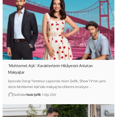
‘Muhtemel Aşk’: Karakterlerin Hikâyesini Anlatan
Makyajlar
Episode Dergi Temmuz sayısında Yasin Şefik, Show TV'nin yeni
dizisi Muhtemel Aşk'taki makyaj tercihlerini inceliyor.…
Tarafından
Yasin Şefik
5 Ağu 2026