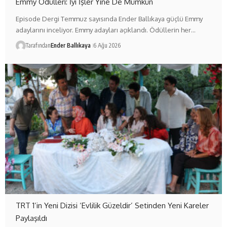
Emmy Ödülleri: İyi İşler Yine De Mümkün
Episode Dergi Temmuz sayısında Ender Ballıkaya güçlü Emmy
adaylarını inceliyor. Emmy adayları açıklandı. Ödüllerin her…
Tarafından
Ender Ballıkaya
6 Ağu 2026
TRT 1’in Yeni Dizisi ‘Evlilik Güzeldir’ Setinden Yeni Kareler
Paylaşıldı