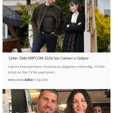
‘Çirkin’ Ekibi MIPCOM 2026 İçin Cannes’a Gidiyor
Calinos Entertainment, uluslararası dağıtımını üstlendiği, 25 Film
imzalı ve Star TV'de yayınlanan…
Tarafından
Editör
5 Ağu 2026