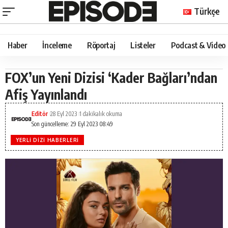
Türkçe
Haber
İnceleme
Röportaj
Listeler
Podcast & Video
FOX’un Yeni Dizisi ‘Kader Bağları’ndan
Afiş Yayınlandı
Editör
28 Eyl 2023
1 dakikalık okuma
Son güncelleme: 29 Eyl 2023 08:49
YERLI DIZI HABERLERI