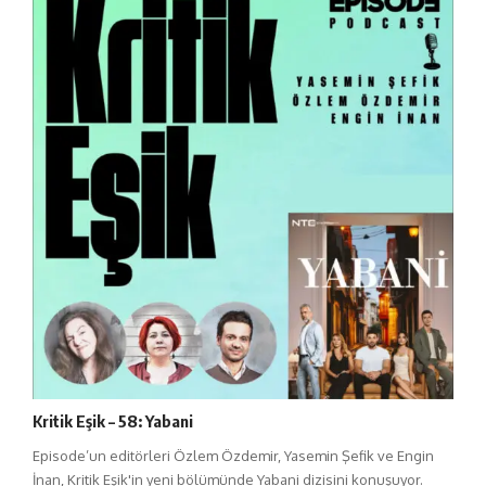
Kritik Eşik – 58: Yabani
Episode’un editörleri Özlem Özdemir, Yasemin Şefik ve Engin
İnan, Kritik Eşik'in yeni bölümünde Yabani dizisini konuşuyor.