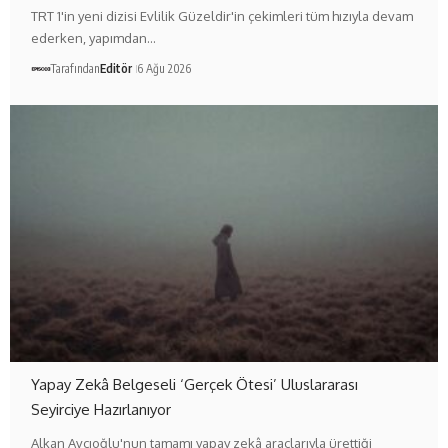
TRT 1'in yeni dizisi Evlilik Güzeldir'in çekimleri tüm hızıyla devam
ederken, yapımdan…
Tarafından
Editör
6 Ağu 2026
Yapay Zekâ Belgeseli ‘Gerçek Ötesi’ Uluslararası
Seyirciye Hazırlanıyor
Alkan Avcıoğlu'nun tamamı yapay zekâ araçlarıyla ürettiği