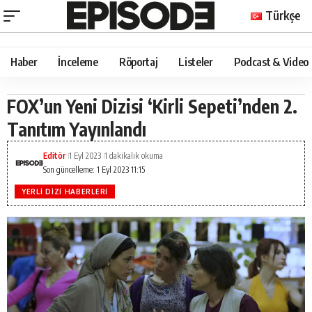
Türkçe
Haber
İnceleme
Röportaj
Listeler
Podcast & Video
FOX’un Yeni Dizisi ‘Kirli Sepeti’nden 2.
Tanıtım Yayınlandı
Editör
1 Eyl 2023
1 dakikalık okuma
Son güncelleme: 1 Eyl 2023 11:15
YERLI DIZI HABERLERI