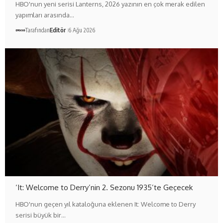
HBO'nun yeni serisi Lanterns, 2026 yazının en çok merak edilen
yapımları arasında…
Tarafından
Editör
6 Ağu 2026
‘It: Welcome to Derry’nin 2. Sezonu 1935’te Geçecek
HBO'nun geçen yıl kataloğuna eklenen It: Welcome to Derry
serisi büyük bir…