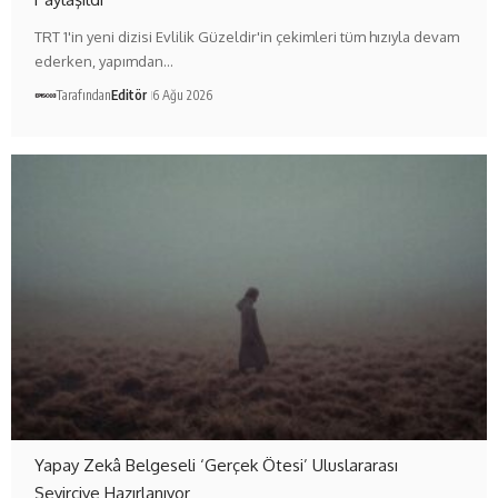
TRT 1'in yeni dizisi Evlilik Güzeldir'in çekimleri tüm hızıyla devam
ederken, yapımdan…
Tarafından
Editör
6 Ağu 2026
Yapay Zekâ Belgeseli ‘Gerçek Ötesi’ Uluslararası
Seyirciye Hazırlanıyor