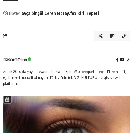
Etiketler:
ayça bingöl
Ceren Moray
fox
Kirli Sepeti
Editör
Aralık 2016'da yayın hayatına başladı. Spinoff'u, prequel'i, sequel'i, remake'i,
eşi benzeri muadili olmayan, Türkiye'nin tek DİZİ KÜLTÜRÜ dergisi ve web
platformu...