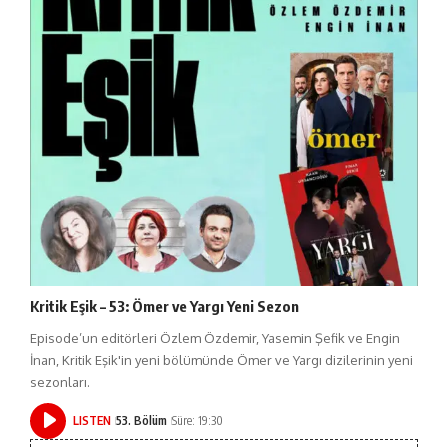
Kritik Eşik – 53: Ömer ve Yargı Yeni Sezon
Episode’un editörleri Özlem Özdemir, Yasemin Şefik ve Engin
İnan, Kritik Eşik'in yeni bölümünde Ömer ve Yargı dizilerinin yeni
sezonları.
LISTEN
53. Bölüm
Süre: 19:30