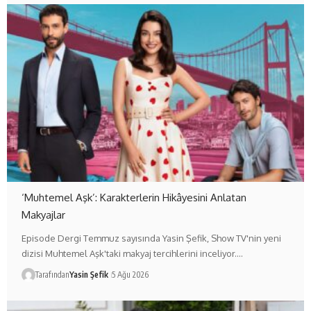
‘Muhtemel Aşk’: Karakterlerin Hikâyesini Anlatan
Makyajlar
Episode Dergi Temmuz sayısında Yasin Şefik, Show TV'nin yeni
dizisi Muhtemel Aşk'taki makyaj tercihlerini inceliyor.…
Tarafından
Yasin Şefik
5 Ağu 2026