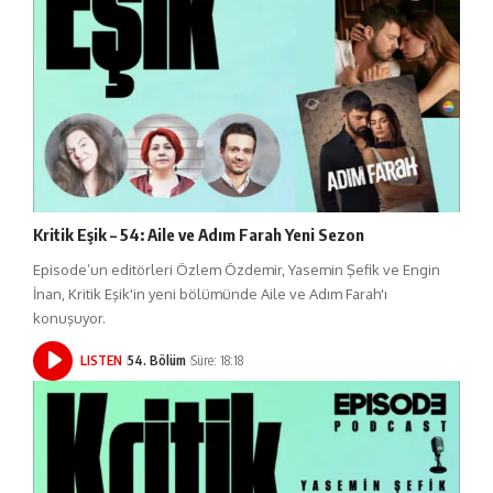
Kritik Eşik – 54: Aile ve Adım Farah Yeni Sezon
Episode’un editörleri Özlem Özdemir, Yasemin Şefik ve Engin
İnan, Kritik Eşik'in yeni bölümünde Aile ve Adım Farah'ı
konuşuyor.
LISTEN
54. Bölüm
Süre: 18:18