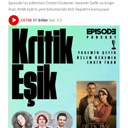
Episode’un editörleri Özlem Özdemir, Yasemin Şefik ve Engin
İnan, Kritik Eşik'in yeni bölümünde Kirli Sepeti'ni konuşuyor.
LISTEN
57. Bölüm
Süre: 11:21