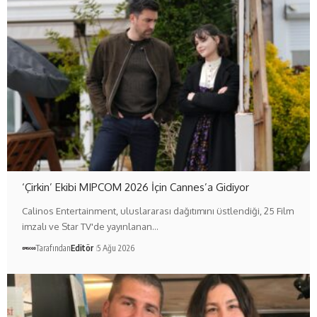
‘Çirkin’ Ekibi MIPCOM 2026 İçin Cannes’a Gidiyor
Calinos Entertainment, uluslararası dağıtımını üstlendiği, 25 Film
imzalı ve Star TV'de yayınlanan…
Tarafından
Editör
5 Ağu 2026