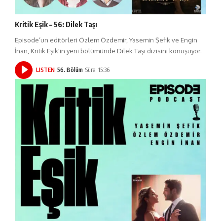
Kritik Eşik – 56: Dilek Taşı
Episode’un editörleri Özlem Özdemir, Yasemin Şefik ve Engin
İnan, Kritik Eşik'in yeni bölümünde Dilek Taşı dizisini konuşuyor.
LISTEN
56. Bölüm
Süre: 15:36