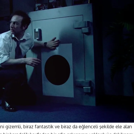
ni gizemli, biraz fantastik ve biraz da eğlenceli şekilde ele alan