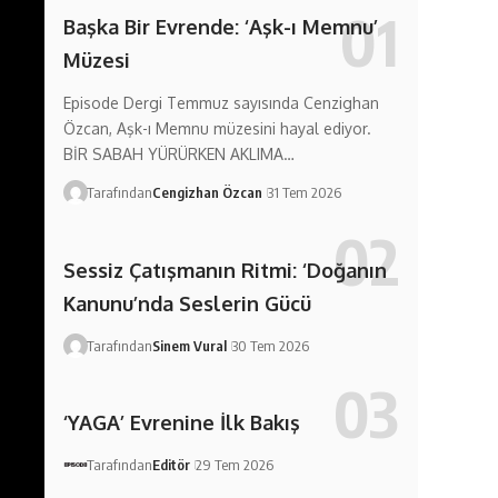
Başka Bir Evrende: ‘Aşk-ı Memnu’
Müzesi
Episode Dergi Temmuz sayısında Cenzighan
Özcan, Aşk-ı Memnu müzesini hayal ediyor.
BİR SABAH YÜRÜRKEN AKLIMA…
Tarafından
Cengizhan Özcan
31 Tem 2026
Sessiz Çatışmanın Ritmi: ‘Doğanın
Kanunu’nda Seslerin Gücü
Tarafından
Sinem Vural
30 Tem 2026
‘YAGA’ Evrenine İlk Bakış
Tarafından
Editör
29 Tem 2026