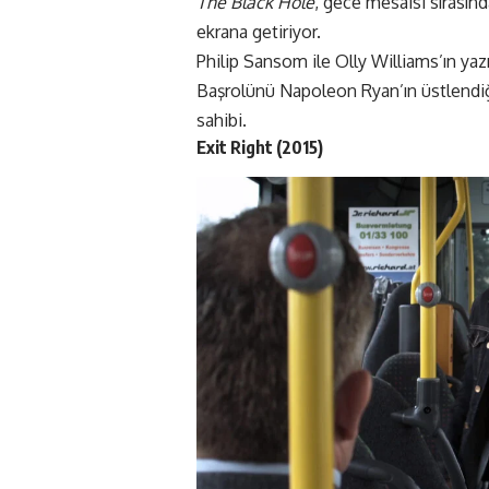
The Black Hole
, gece mesaisi sırasında
ekrana getiriyor.
Philip Sansom ile Olly Williams’ın yazı
Başrolünü Napoleon Ryan’ın üstlendi
sahibi.
Exit Right (2015)