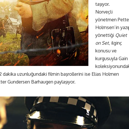
taşıyor.
Norveçli
yönetmen Pette
Holmsen’in yazı
yönettiği
Quiet
on Set
, ilginç
konusu ve
kurgusuyla Gain
koleksiyonunda
 12 dakika uzunluğundaki filmin başrollerini ise Elias Holmen
tter Gundersen Barhaugen paylaşıyor.