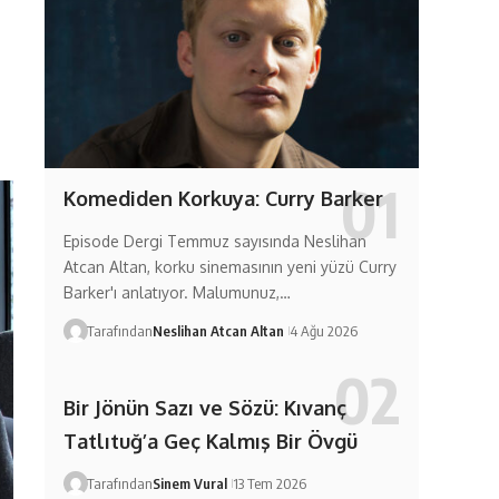
Komediden Korkuya: Curry Barker
Episode Dergi Temmuz sayısında Neslihan
Atcan Altan, korku sinemasının yeni yüzü Curry
Barker'ı anlatıyor. Malumunuz,…
Tarafından
Neslihan Atcan Altan
4 Ağu 2026
Bir Jönün Sazı ve Sözü: Kıvanç
Tatlıtuğ’a Geç Kalmış Bir Övgü
Tarafından
Sinem Vural
13 Tem 2026