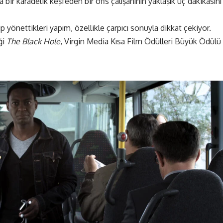
 bir karadelik keşfeden bir ofis çalışanının yaklaşık üç dakikasını
p yönettikleri yapım, özellikle çarpıcı sonuyla dikkat çekiyor.
ği
The Black Hole
, Virgin Media Kısa Film Ödülleri Büyük Ödülü