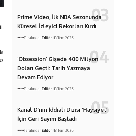
Prime Video, İlk NBA Sezonunda
Küresel İzleyici Rekorları Kırdı
i,
Tarafından
Editör
13 Tem 2026
da
‘Obsession’ Gişede 400 Milyon
uz
Doları Geçti: Tarih Yazmaya
Devam Ediyor
Tarafından
Editör
13 Tem 2026
Kanal D’nin İddialı Dizisi ‘Haysiyet’
İçin Geri Sayım Başladı
Tarafından
Editör
13 Tem 2026