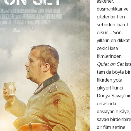
askerler,
düşmanlıklar ve
çileler bir film
setinden ibaret
olsun… Son
yılların en dikkat
çekici kısa
filmlerinden
Quiet on Set
işt
tam da böyle bir
fikirden yola
çıkıyor! İkinci
Dünya Savaşı’nı
ortasında
başlayan hikâye,
savaşı birdenbir
bir film setine