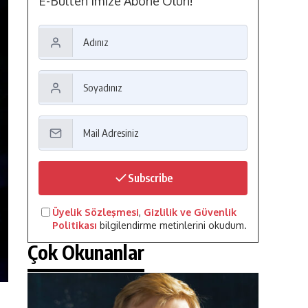
E-Bülten'imize Abone Olun!
Subscribe
Üyelik Sözleşmesi
,
Gizlilik ve Güvenlik
Politikası
bilgilendirme metinlerini okudum.
Çok Okunanlar