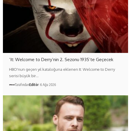
‘It: Welcome to Derry’nin 2. Sezonu 1935’te Geçecek
HBO'nun geçen yıl kataloğuna eklenen It: Welcome to Derry
serisi büyük bir…
Tarafından
Editör
6 Ağu 2026