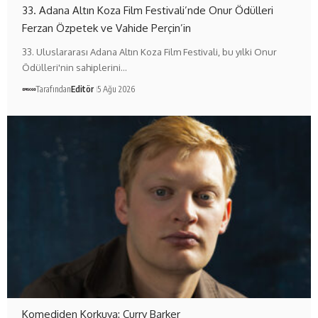
33. Adana Altın Koza Film Festivali’nde Onur Ödülleri
Ferzan Özpetek ve Vahide Perçin’in
33. Uluslararası Adana Altın Koza Film Festivali, bu yılki Onur
Ödülleri'nin sahiplerini…
Tarafından
Editör
5 Ağu 2026
Komediden Korkuya: Curry Barker