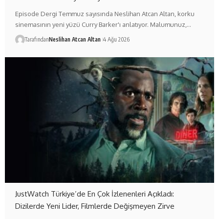
Episode Dergi Temmuz sayısında Neslihan Atcan Altan, korku
sinemasının yeni yüzü Curry Barker'ı anlatıyor. Malumunuz,…
Tarafından
Neslihan Atcan Altan
4 Ağu 2026
JustWatch Türkiye’de En Çok İzlenenleri Açıkladı:
Dizilerde Yeni Lider, Filmlerde Değişmeyen Zirve