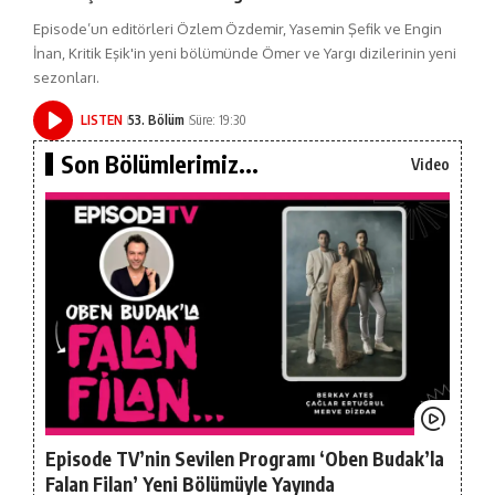
Episode’un editörleri Özlem Özdemir, Yasemin Şefik ve Engin
İnan, Kritik Eşik'in yeni bölümünde Ömer ve Yargı dizilerinin yeni
sezonları.
LISTEN
53. Bölüm
Süre: 19:30
Son Bölümlerimiz...
Video
Episode TV’nin Sevilen Programı ‘Oben Budak’la
Falan Filan’ Yeni Bölümüyle Yayında