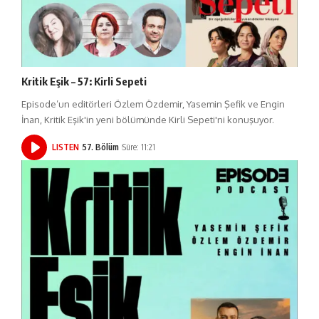
Kritik Eşik – 57: Kirli Sepeti
Episode’un editörleri Özlem Özdemir, Yasemin Şefik ve Engin
İnan, Kritik Eşik'in yeni bölümünde Kirli Sepeti'ni konuşuyor.
LISTEN
57. Bölüm
Süre: 11:21