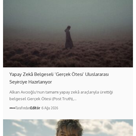
Yapay Zekâ Belgeseli ‘Gerçek Ötesi’ Uluslararası
Seyirciye Hazırlanıyor
Alkan Avcıoğlu'nun tamamı yapay zekâ araçlarıyla ürettiği
belgesel Gerçek Ötesi (Post Truth),…
Tarafından
Editör
6 Ağu 2026