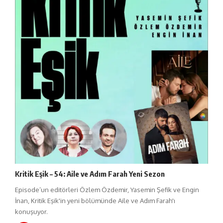
Kritik Eşik – 54: Aile ve Adım Farah Yeni Sezon
Episode’un editörleri Özlem Özdemir, Yasemin Şefik ve Engin
İnan, Kritik Eşik'in yeni bölümünde Aile ve Adım Farah'ı
konuşuyor.