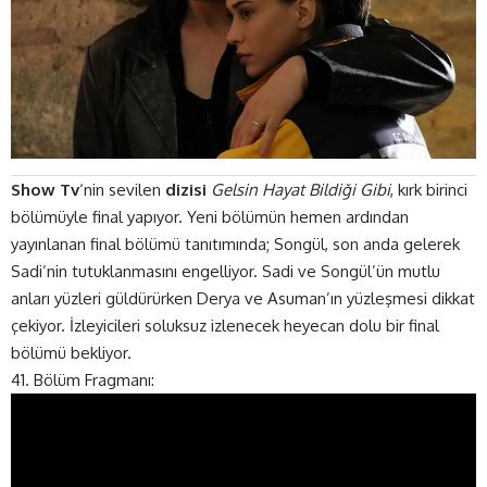
Show Tv
‘nin sevilen
dizisi
Gelsin Hayat Bildiği Gibi
, kırk birinci
bölümüyle final yapıyor. Yeni bölümün hemen ardından
yayınlanan final bölümü tanıtımında; Songül, son anda gelerek
Sadi’nin tutuklanmasını engelliyor. Sadi ve Songül’ün mutlu
anları yüzleri güldürürken Derya ve Asuman’ın yüzleşmesi dikkat
çekiyor. İzleyicileri soluksuz izlenecek heyecan dolu bir final
bölümü bekliyor.
41. Bölüm Fragmanı: