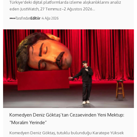
Türkiye'deki dijital platformlarda izleme alışkanlıklarını analiz
eden JustWatch, 27 Temmuz–2 Ağustos 2026…
Tarafından
Editör
4 Ağu 2026
Komedyen Deniz Göktaş’tan Cezaevinden Yeni Mektup:
“Moralim Yerinde”
Komedyen Deniz Göktaş, tutuklu bulunduğu Karatepe Yüksek