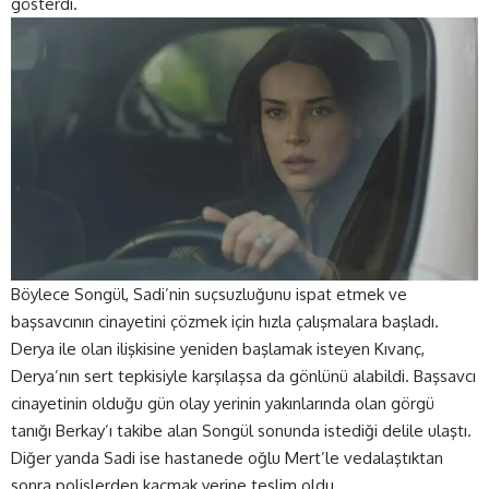
gösterdi.
Böylece Songül, Sadi’nin suçsuzluğunu ispat etmek ve
başsavcının cinayetini çözmek için hızla çalışmalara başladı.
Derya ile olan ilişkisine yeniden başlamak isteyen Kıvanç,
Derya’nın sert tepkisiyle karşılaşsa da gönlünü alabildi. Başsavcı
cinayetinin olduğu gün olay yerinin yakınlarında olan görgü
tanığı Berkay’ı takibe alan Songül sonunda istediği delile ulaştı.
Diğer yanda Sadi ise hastanede oğlu Mert’le vedalaştıktan
sonra polislerden kaçmak yerine teslim oldu.