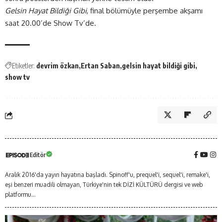
Gelsin Hayat Bildiği Gibi
, final bölümüyle perşembe akşamı
saat 20.00’de Show Tv’de.
Etiketler:
devrim özkan
Ertan Saban
gelsin hayat bildiği gibi
show tv
Editör
Aralık 2016'da yayın hayatına başladı. Spinoff'u, prequel'i, sequel'i, remake'i,
eşi benzeri muadili olmayan, Türkiye'nin tek DİZİ KÜLTÜRÜ dergisi ve web
platformu...