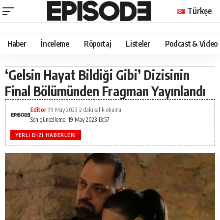
Türkçe
Haber
İnceleme
Röportaj
Listeler
Podcast & Video
‘Gelsin Hayat Bildiği Gibi’ Dizisinin
Final Bölümünden Fragman Yayınlandı
Editör
19 May 2023
2 dakikalık okuma
Son güncelleme: 19 May 2023 13:57
YERLI DIZI HABERLERI