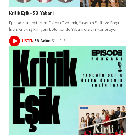
Kritik Eşik – 58: Yabani
Episode’un editörleri Özlem Özdemir, Yasemin Şefik ve Engin
İnan, Kritik Eşik'in yeni bölümünde Yabani dizisini konuşuyor.
LISTEN
58. Bölüm
Süre: 7:13