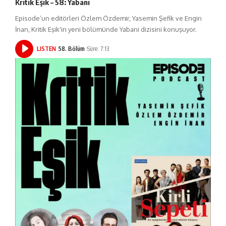
Kritik Eşik – 58: Yabani
Episode’un editörleri Özlem Özdemir, Yasemin Şefik ve Engin
İnan, Kritik Eşik'in yeni bölümünde Yabani dizisini konuşuyor.
LISTEN
58. Bölüm
Süre: 7:13