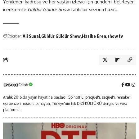
Yenilenen kadrosu ve her yaştan izleyici için gündemi belirleyen
içerikleri ile
Güldür Güldür Show
tarihi bir sezona hazır…
Etiketler:
Ali Sunal
Güldür Güldür Show
Hasibe Eren
show tv
Editör
Aralık 2016'da yayın hayatına başladı. Spinoff'u, prequel'i, sequel'i, remake'i,
eşi benzeri muadili olmayan, Türkiye'nin tek DİZİ KÜLTÜRÜ dergisi ve web
platformu...