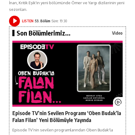
İnan, Kritik Eşik'in yeni bölümünde Ömer ve Yargı dizilerinin yeni
sezonları.
LISTEN
53. Bölüm
Süre: 19:30
Son Bölümlerimiz...
Video
Episode TV’nin Sevilen Programı ‘Oben Budak’la
Falan Filan’ Yeni Bölümüyle Yayında
Episode TV’nin sevilen programlarından Oben Budak'la