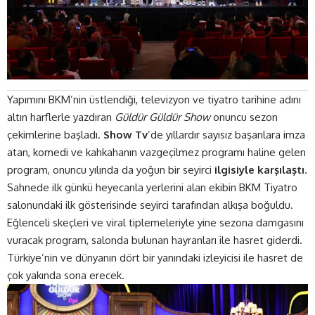
Yapımını BKM’nin üstlendiği, televizyon ve tiyatro tarihine adını
altın harflerle yazdıran
Güldür Güldür Show
onuncu sezon
çekimlerine başladı.
Show Tv
’de yıllardır sayısız başarılara imza
atan, komedi ve kahkahanın vazgeçilmez programı haline gelen
program, onuncu yılında da yoğun bir seyirci
ilgisiyle karşılaştı
.
Sahnede ilk günkü heyecanla yerlerini alan ekibin BKM Tiyatro
salonundaki ilk gösterisinde seyirci tarafından alkışa boğuldu.
Eğlenceli skeçleri ve viral tiplemeleriyle yine sezona damgasını
vuracak program, salonda bulunan hayranları ile hasret giderdi.
Türkiye’nin ve dünyanın dört bir yanındaki izleyicisi ile hasret de
çok yakında sona erecek.