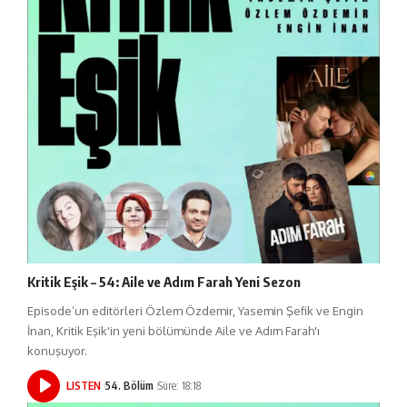
Kritik Eşik – 54: Aile ve Adım Farah Yeni Sezon
Episode’un editörleri Özlem Özdemir, Yasemin Şefik ve Engin
İnan, Kritik Eşik'in yeni bölümünde Aile ve Adım Farah'ı
konuşuyor.
LISTEN
54. Bölüm
Süre: 18:18