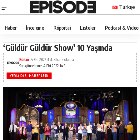
Türkçe
Haber
İnceleme
Röportaj
Listeler
Podcast & Video
‘Güldür Güldür Show’ 10 Yaşında
Editör
4 Eki 2022
1 dakikalık okuma
Son güncelleme: 4 Eki 2022 14:31
YERLI DIZI HABERLERI