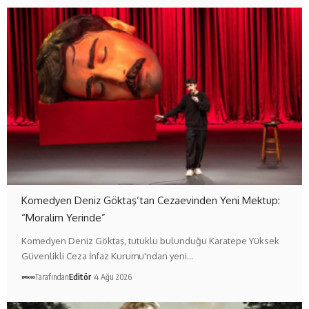
Komedyen Deniz Göktaş’tan Cezaevinden Yeni Mektup:
“Moralim Yerinde”
Komedyen Deniz Göktaş, tutuklu bulunduğu Karatepe Yüksek
Güvenlikli Ceza İnfaz Kurumu'ndan yeni…
Tarafından
Editör
4 Ağu 2026