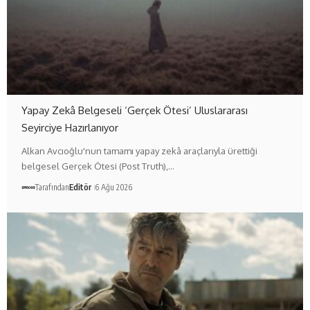
Yapay Zekâ Belgeseli ‘Gerçek Ötesi’ Uluslararası
Seyirciye Hazırlanıyor
Alkan Avcıoğlu'nun tamamı yapay zekâ araçlarıyla ürettiği
belgesel Gerçek Ötesi (Post Truth),…
Tarafından
Editör
6 Ağu 2026