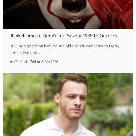
‘It: Welcome to Derry’nin 2. Sezonu 1935’te Geçecek
HBO'nun geçen yıl kataloğuna eklenen It: Welcome to Derry
serisi büyük bir…
Tarafından
Editör
6 Ağu 2026