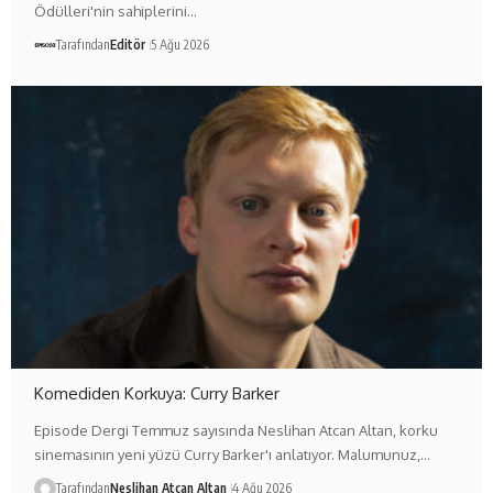
Ödülleri'nin sahiplerini…
Tarafından
Editör
5 Ağu 2026
Komediden Korkuya: Curry Barker
Episode Dergi Temmuz sayısında Neslihan Atcan Altan, korku
sinemasının yeni yüzü Curry Barker'ı anlatıyor. Malumunuz,…
Tarafından
Neslihan Atcan Altan
4 Ağu 2026