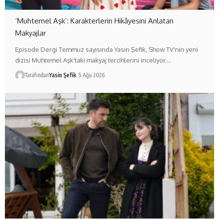
‘Muhtemel Aşk’: Karakterlerin Hikâyesini Anlatan
Makyajlar
Episode Dergi Temmuz sayısında Yasin Şefik, Show TV'nin yeni
dizisi Muhtemel Aşk'taki makyaj tercihlerini inceliyor.…
Tarafından
Yasin Şefik
5 Ağu 2026