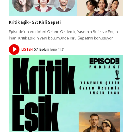
Kritik Eşik – 57: Kirli Sepeti
Episode’un editörleri Özlem Özdemir, Yasemin Şefik ve Engin
İnan, Kritik Eşik'in yeni bölümünde Kirli Sepeti'ni konuşuyor.
LISTEN
57. Bölüm
Süre: 11:21