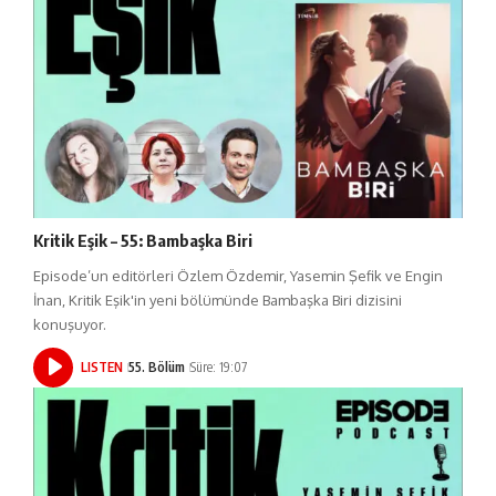
Kritik Eşik – 55: Bambaşka Biri
Episode’un editörleri Özlem Özdemir, Yasemin Şefik ve Engin
İnan, Kritik Eşik'in yeni bölümünde Bambaşka Biri dizisini
konuşuyor.
LISTEN
55. Bölüm
Süre: 19:07