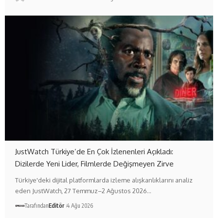
JustWatch Türkiye’de En Çok İzlenenleri Açıkladı:
Dizilerde Yeni Lider, Filmlerde Değişmeyen Zirve
Türkiye'deki dijital platformlarda izleme alışkanlıklarını analiz
eden JustWatch, 27 Temmuz–2 Ağustos 2026…
Tarafından
Editör
4 Ağu 2026