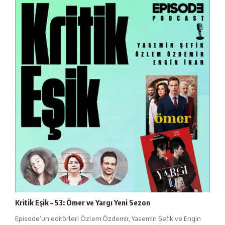
Kritik Eşik – 53: Ömer ve Yargı Yeni Sezon
Episode’un editörleri Özlem Özdemir, Yasemin Şefik ve Engin