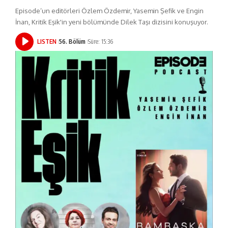
Episode’un editörleri Özlem Özdemir, Yasemin Şefik ve Engin
İnan, Kritik Eşik'in yeni bölümünde Dilek Taşı dizisini konuşuyor.
LISTEN
56. Bölüm
Süre: 15:36