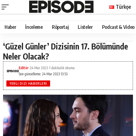
Türkçe
Haber
İnceleme
Röportaj
Listeler
Podcast & Video
‘Güzel Günler’ Dizisinin 17. Bölümünde
Neler Olacak?
Editör
24 Mar 2023
1 dakikalık okuma
Son güncelleme: 24 Mar 2023 13:53
YERLI DIZI HABERLERI