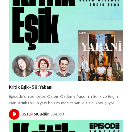
Kritik Eşik – 58: Yabani
Episode’un editörleri Özlem Özdemir, Yasemin Şefik ve Engin
İnan, Kritik Eşik'in yeni bölümünde Yabani dizisini konuşuyor.
LISTEN
58. Bölüm
Süre: 7:13