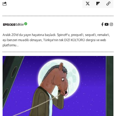
Editör
Aralık 2016'da yayın hayatına başladı. Spinoff'u, prequel'i, sequel'i, remake'i,
eşi benzeri muadili olmayan, Türkiye'nin tek DİZİ KÜLTÜRÜ dergisi ve web
platformu...