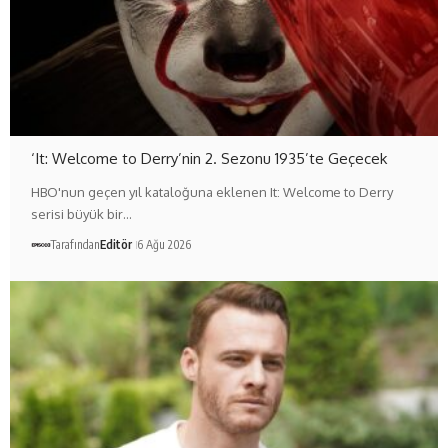
‘It: Welcome to Derry’nin 2. Sezonu 1935’te Geçecek
HBO'nun geçen yıl kataloğuna eklenen It: Welcome to Derry
serisi büyük bir…
Tarafından
Editör
6 Ağu 2026