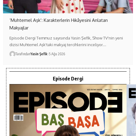
‘Muhtemel Aşk’: Karakterlerin Hikâyesini Anlatan
Makyajlar
Episode Dergi Temmuz sayısında Yasin Şefik, Show TV'nin yeni
dizisi Muhtemel Aşk'taki makyaj tercihlerini inceliyor.…
Tarafından
Yasin Şefik
5 Ağu 2026
Episode Dergi