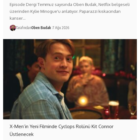
Episode Dergi Temmuz sayısında Oben Budak, Netflix belgeseli
üzerinden Kylie Minogue'u anlatıyor. Paparazzi kıskacından
kanser…
Tarafından
Oben Budak
7 Ağu 2026
X-Men’in Yeni Filminde Cyclops Rolünü Kit Connor
Üstlenecek