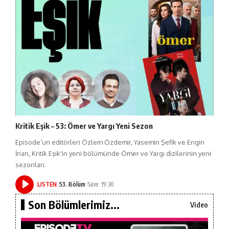
Kritik Eşik – 53: Ömer ve Yargı Yeni Sezon
Episode’un editörleri Özlem Özdemir, Yasemin Şefik ve Engin
İnan, Kritik Eşik'in yeni bölümünde Ömer ve Yargı dizilerinin yeni
sezonları.
LISTEN
53. Bölüm
Süre: 19:30
Son Bölümlerimiz...
Video