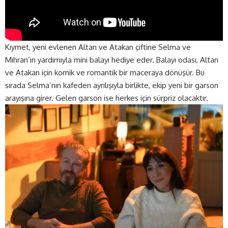
Kıymet, yeni evlenen Altan ve Atakan çiftine Selma ve
Mihran’ın yardımıyla mini balayı hediye eder. Balayı odası, Altan
ve Atakan için komik ve romantik bir maceraya dönüşür. Bu
sırada Selma’nın kafeden ayrılışıyla birlikte, ekip yeni bir garson
arayışına girer. Gelen garson ise herkes için sürpriz olacaktır.