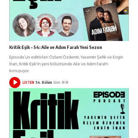
Kritik Eşik – 54: Aile ve Adım Farah Yeni Sezon
Episode’un editörleri Özlem Özdemir, Yasemin Şefik ve Engin
İnan, Kritik Eşik'in yeni bölümünde Aile ve Adım Farah'ı
konuşuyor.
LISTEN
54. Bölüm
Süre: 18:18