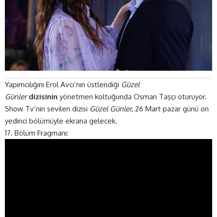
Yapımcılığını Erol Avcı’nın üstlendiği
Güzel
Günler
dizisinin
yönetmen koltuğunda Osman Taşçı oturuyor.
Show Tv’nin sevilen dizisi
Güzel Günler
, 26 Mart pazar günü on
yedinci bölümüyle ekrana gelecek.
17. Bölüm Fragmanı: