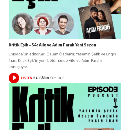
Kritik Eşik – 54: Aile ve Adım Farah Yeni Sezon
Episode’un editörleri Özlem Özdemir, Yasemin Şefik ve Engin
İnan, Kritik Eşik'in yeni bölümünde Aile ve Adım Farah'ı
konuşuyor.
LISTEN
54. Bölüm
Süre: 18:18