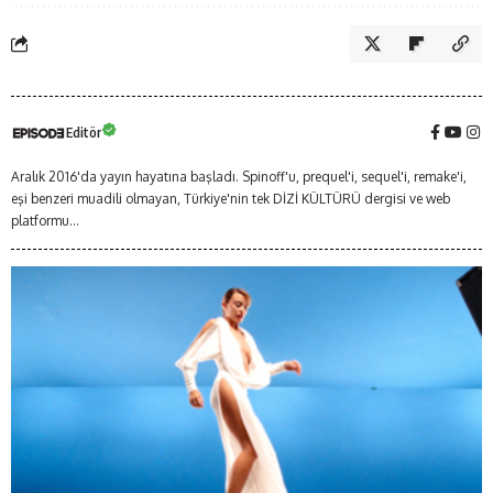
Editör
Aralık 2016'da yayın hayatına başladı. Spinoff'u, prequel'i, sequel'i, remake'i,
eşi benzeri muadili olmayan, Türkiye'nin tek DİZİ KÜLTÜRÜ dergisi ve web
platformu...