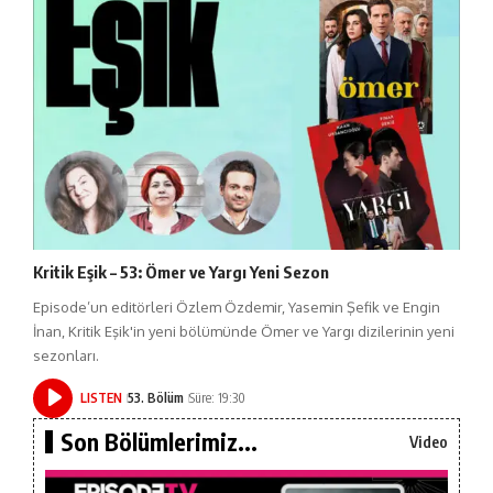
Kritik Eşik – 53: Ömer ve Yargı Yeni Sezon
Episode’un editörleri Özlem Özdemir, Yasemin Şefik ve Engin
İnan, Kritik Eşik'in yeni bölümünde Ömer ve Yargı dizilerinin yeni
sezonları.
LISTEN
53. Bölüm
Süre: 19:30
Son Bölümlerimiz...
Video