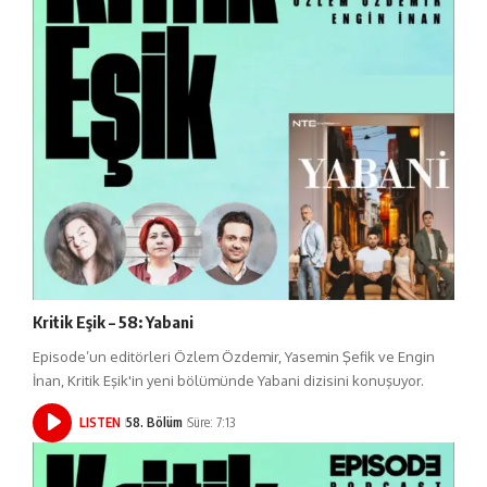
Kritik Eşik – 58: Yabani
Episode’un editörleri Özlem Özdemir, Yasemin Şefik ve Engin
İnan, Kritik Eşik'in yeni bölümünde Yabani dizisini konuşuyor.
LISTEN
58. Bölüm
Süre: 7:13