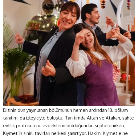
Dizinin dün yayınlanan bölümünün hemen ardından 18. bölüm
tanıtımı da izleyiciyle buluştu. Tanıtımda Altan ve Atakan, sahte
evlilik protokolünü evdekilerin bulduğundan şüphelenirken,
Kıymet’in sinirli tavırları herkesi şaşırtıyor. Hakim, Kıymet’e ne