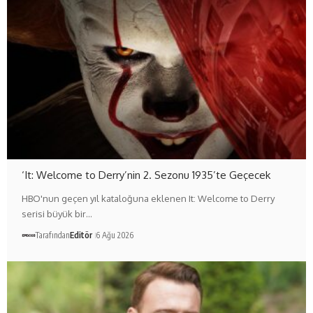
‘It: Welcome to Derry’nin 2. Sezonu 1935’te Geçecek
HBO'nun geçen yıl kataloğuna eklenen It: Welcome to Derry
serisi büyük bir…
Tarafından
Editör
6 Ağu 2026