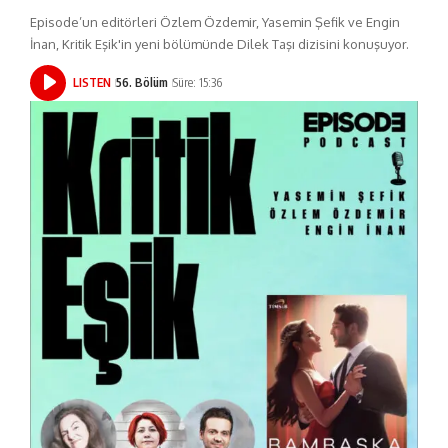
Episode’un editörleri Özlem Özdemir, Yasemin Şefik ve Engin
İnan, Kritik Eşik'in yeni bölümünde Dilek Taşı dizisini konuşuyor.
LISTEN
56. Bölüm
Süre: 15:36