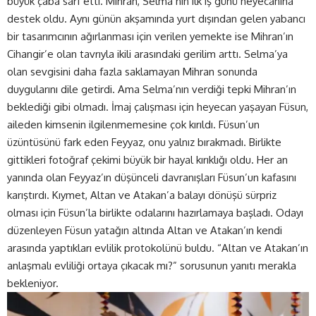
büyük çaba sarf etti. Mihran, Selma’nın ilk iş günü heyecanına
destek oldu. Aynı günün akşamında yurt dışından gelen yabancı
bir tasarımcının ağırlanması için verilen yemekte ise Mihran’ın
Cihangir’e olan tavrıyla ikili arasındaki gerilim arttı. Selma’ya
olan sevgisini daha fazla saklamayan Mihran sonunda
duygularını dile getirdi. Ama Selma’nın verdiği tepki Mihran’ın
beklediği gibi olmadı. İmaj çalışması için heyecan yaşayan Füsun,
aileden kimsenin ilgilenmemesine çok kırıldı. Füsun’un
üzüntüsünü fark eden Feyyaz, onu yalnız bırakmadı. Birlikte
gittikleri fotoğraf çekimi büyük bir hayal kırıklığı oldu. Her an
yanında olan Feyyaz’ın düşünceli davranışları Füsun’un kafasını
karıştırdı. Kıymet, Altan ve Atakan’a balayı dönüşü sürpriz
olması için Füsun’la birlikte odalarını hazırlamaya başladı. Odayı
düzenleyen Füsun yatağın altında Altan ve Atakan’ın kendi
arasında yaptıkları evlilik protokolünü buldu. “Altan ve Atakan’ın
anlaşmalı evliliği ortaya çıkacak mı?” sorusunun yanıtı merakla
bekleniyor.