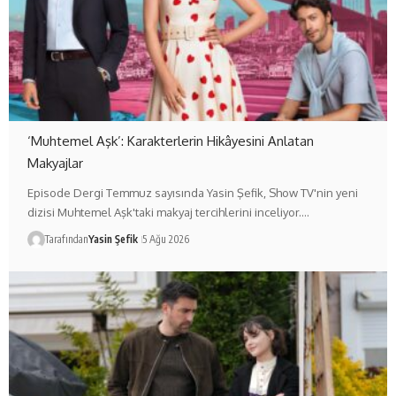
‘Muhtemel Aşk’: Karakterlerin Hikâyesini Anlatan
Makyajlar
Episode Dergi Temmuz sayısında Yasin Şefik, Show TV'nin yeni
dizisi Muhtemel Aşk'taki makyaj tercihlerini inceliyor.…
Tarafından
Yasin Şefik
5 Ağu 2026