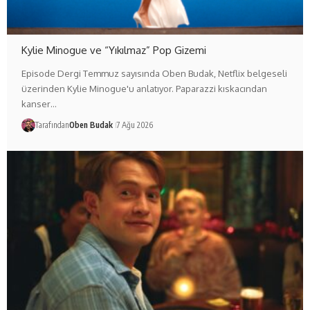
Kylie Minogue ve “Yıkılmaz” Pop Gizemi
Episode Dergi Temmuz sayısında Oben Budak, Netflix belgeseli
üzerinden Kylie Minogue'u anlatıyor. Paparazzi kıskacından
kanser…
Tarafından
Oben Budak
7 Ağu 2026