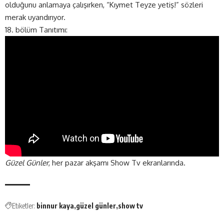
olduğunu anlamaya çalışırken, “Kıymet Teyze yetiş!” sözleri
merak uyandırıyor.
18. bölüm Tanıtımı:
Güzel Günler
, her pazar akşamı Show Tv ekranlarında.
Etiketler:
binnur kaya
güzel günler
show tv