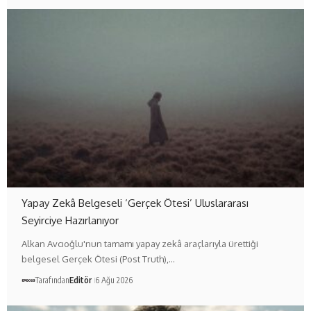
Yapay Zekâ Belgeseli ‘Gerçek Ötesi’ Uluslararası
Seyirciye Hazırlanıyor
Alkan Avcıoğlu'nun tamamı yapay zekâ araçlarıyla ürettiği
belgesel Gerçek Ötesi (Post Truth),…
Tarafından
Editör
6 Ağu 2026