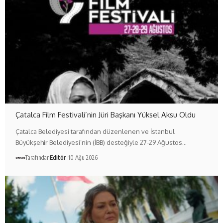
Çatalca Film Festivali’nin Jüri Başkanı Yüksel Aksu Oldu
Çatalca Belediyesi tarafından düzenlenen ve İstanbul
Büyükşehir Belediyesi’nin (İBB) desteğiyle 27-29 Ağustos…
Tarafından
Editör
10 Ağu 2026