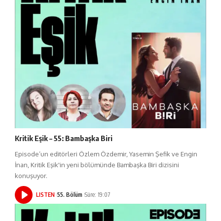
Kritik Eşik – 55: Bambaşka Biri
Episode’un editörleri Özlem Özdemir, Yasemin Şefik ve Engin
İnan, Kritik Eşik'in yeni bölümünde Bambaşka Biri dizisini
konuşuyor.
LISTEN
55. Bölüm
Süre: 19:07