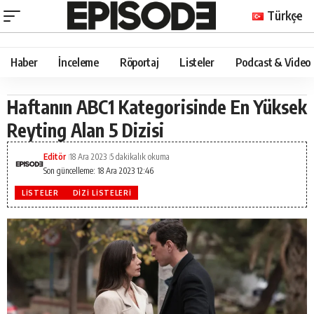
Türkçe
Haber
İnceleme
Röportaj
Listeler
Podcast & Video
Haftanın ABC1 Kategorisinde En Yüksek
Reyting Alan 5 Dizisi
Editör
18 Ara 2023
5 dakikalık okuma
Son güncelleme: 18 Ara 2023 12:46
LISTELER
DIZI LISTELERI