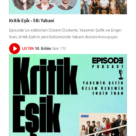
Kritik Eşik – 58: Yabani
Episode’un editörleri Özlem Özdemir, Yasemin Şefik ve Engin
İnan, Kritik Eşik'in yeni bölümünde Yabani dizisini konuşuyor.
LISTEN
58. Bölüm
Süre: 7:13