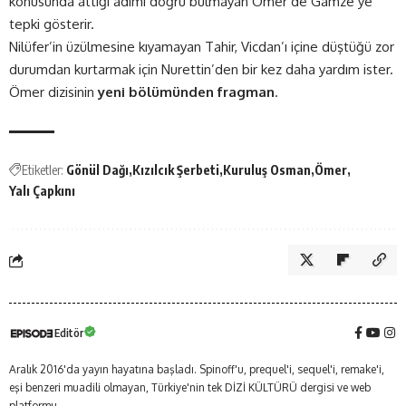
konusunda attığı adımı doğru bulmayan Ömer de Gamze’ye
tepki gösterir.
Nilüfer’in üzülmesine kıyamayan Tahir, Vicdan’ı içine düştüğü zor
durumdan kurtarmak için Nurettin’den bir kez daha yardım ister.
Ömer dizisinin
yeni bölümünden fragman
.
Etiketler:
Gönül Dağı
Kızılcık Şerbeti
Kuruluş Osman
Ömer
Yalı Çapkını
Editör
Aralık 2016'da yayın hayatına başladı. Spinoff'u, prequel'i, sequel'i, remake'i,
eşi benzeri muadili olmayan, Türkiye'nin tek DİZİ KÜLTÜRÜ dergisi ve web
platformu...