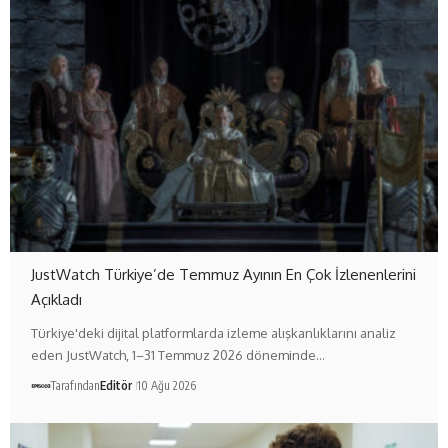
JustWatch Türkiye’de Temmuz Ayının En Çok İzlenenlerini
Açıkladı
Türkiye'deki dijital platformlarda izleme alışkanlıklarını analiz
eden JustWatch, 1–31 Temmuz 2026 döneminde…
Tarafından
Editör
10 Ağu 2026