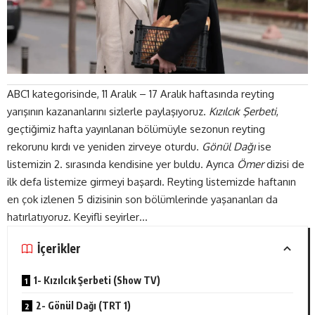
ABC1 kategorisinde, 11 Aralık – 17 Aralık haftasında reyting
yarışının kazananlarını sizlerle paylaşıyoruz.
Kızılcık Şerbeti
,
geçtiğimiz hafta yayınlanan bölümüyle sezonun reyting
rekorunu kırdı ve yeniden zirveye oturdu.
Gönül Dağı
ise
listemizin 2. sırasında kendisine yer buldu. Ayrıca
Ömer
dizisi de
ilk defa listemize girmeyi başardı. Reyting listemizde haftanın
en çok izlenen 5 dizisinin son bölümlerinde yaşananları da
hatırlatıyoruz. Keyifli seyirler…
İçerikler
1- Kızılcık Şerbeti (Show TV)
2- Gönül Dağı (TRT 1)