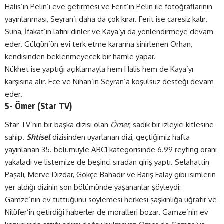
Halis’in Pelin’i eve getirmesi ve Ferit’in Pelin ile fotoğraflarının
yayınlanması, Seyran’ı daha da çok kırar. Ferit ise çaresiz kalır.
Suna, İfakat’in lafını dinler ve Kaya’yı da yönlendirmeye devam
eder. Gülgün’ün evi terk etme kararına sinirlenen Orhan,
kendisinden beklenmeyecek bir hamle yapar.
Nükhet ise yaptığı açıklamayla hem Halis hem de Kaya’yı
karşısına alır. Ece ve Nihan’ın Seyran’a koşulsuz desteği devam
eder.
5- Ömer (
Star TV
)
Star TV’nin bir başka dizisi olan
Ömer
, sadık bir izleyici kitlesine
sahip.
Shtisel
dizisinden uyarlanan dizi, geçtiğimiz hafta
yayınlanan 35. bölümüyle ABC1 kategorisinde 6.99 reyting oranı
yakaladı ve listemize de beşinci sıradan giriş yaptı. Selahattin
Paşalı, Merve Dizdar, Gökçe Bahadır ve Barış Falay gibi isimlerin
yer aldığı dizinin son bölümünde yaşananlar şöyleydi:
Gamze’nin ev tuttuğunu söylemesi herkesi şaşkınlığa uğratır ve
Nilüfer’in getirdiği haberler de moralleri bozar. Gamze’nin ev