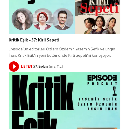
Kritik Eşik – 57: Kirli Sepeti
Episode’un editörleri Özlem Özdemir, Yasemin Şefik ve Engin
İnan, Kritik Eşik'in yeni bölümünde Kirli Sepeti'ni konuşuyor.
LISTEN
57. Bölüm
Süre: 11:21