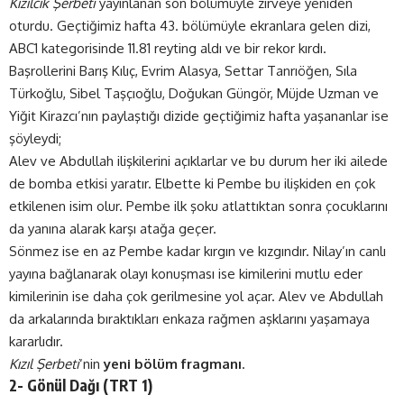
Kızılcık Şerbeti
yayınlanan son bölümüyle zirveye yeniden
oturdu. Geçtiğimiz hafta 43. bölümüyle ekranlara gelen dizi,
ABC1 kategorisinde 11.81 reyting aldı ve bir rekor kırdı.
Başrollerini Barış Kılıç, Evrim Alasya, Settar Tanrıöğen, Sıla
Türkoğlu, Sibel Taşçıoğlu, Doğukan Güngör, Müjde Uzman ve
Yiğit Kirazcı’nın paylaştığı dizide geçtiğimiz hafta yaşananlar ise
şöyleydi;
Alev ve Abdullah ilişkilerini açıklarlar ve bu durum her iki ailede
de bomba etkisi yaratır. Elbette ki Pembe bu ilişkiden en çok
etkilenen isim olur. Pembe ilk şoku atlattıktan sonra çocuklarını
da yanına alarak karşı atağa geçer.
Sönmez ise en az Pembe kadar kırgın ve kızgındır. Nilay’ın canlı
yayına bağlanarak olayı konuşması ise kimilerini mutlu eder
kimilerinin ise daha çok gerilmesine yol açar. Alev ve Abdullah
da arkalarında bıraktıkları enkaza rağmen aşklarını yaşamaya
kararlıdır.
Kızıl Şerbeti
‘nin
yeni bölüm fragmanı
.
2- Gönül Dağı (
TRT 1
)