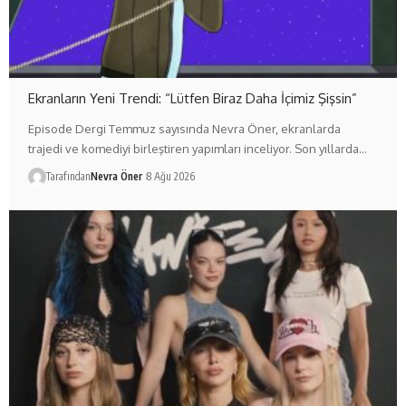
Ekranların Yeni Trendi: “Lütfen Biraz Daha İçimiz Şişsin”
Episode Dergi Temmuz sayısında Nevra Öner, ekranlarda
trajedi ve komediyi birleştiren yapımları inceliyor. Son yıllarda…
Tarafından
Nevra Öner
8 Ağu 2026