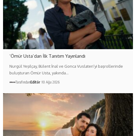
‘Ömür Usta’dan İlk Tanıtım Yayınlandı
Nurgül Yeşilçay, Bülent İnal ve Gonca Vuslateri’yi başrollerinde
buluşturan Ömür Usta, yakında…
Tarafından
Editör
10 Ağu 2026