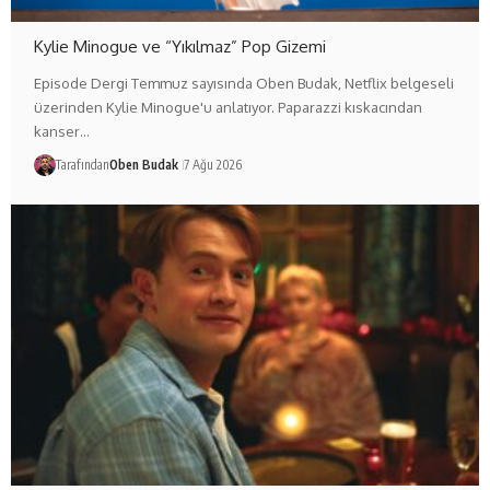
Kylie Minogue ve “Yıkılmaz” Pop Gizemi
Episode Dergi Temmuz sayısında Oben Budak, Netflix belgeseli
üzerinden Kylie Minogue'u anlatıyor. Paparazzi kıskacından
kanser…
Tarafından
Oben Budak
7 Ağu 2026