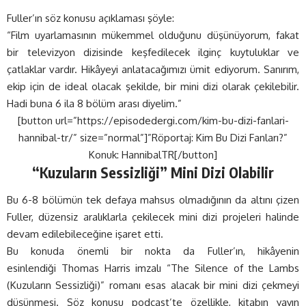
Fuller’ın söz konusu açıklaması şöyle:
“Film uyarlamasının mükemmel olduğunu düşünüyorum, fakat
bir televizyon dizisinde keşfedilecek ilginç kuytuluklar ve
çatlaklar vardır. Hikâyeyi anlatacağımızı ümit ediyorum. Sanırım,
ekip için de ideal olacak şekilde, bir mini dizi olarak çekilebilir.
Hadi buna 6 ila 8 bölüm arası diyelim.”
[button url=”https://episodedergi.com/kim-bu-dizi-fanlari-
hannibal-tr/” size=”normal”]”Röportaj: Kim Bu Dizi Fanları?”
Konuk: HannibalTR[/button]
“Kuzuların Sessizliği” Mini Dizi Olabilir
Bu 6-8 bölümün tek defaya mahsus olmadığının da altını çizen
Fuller, düzensiz aralıklarla çekilecek mini dizi projeleri halinde
devam edilebileceğine işaret etti.
Bu konuda önemli bir nokta da Fuller’ın, hikâyenin
esinlendiği Thomas Harris imzalı “The Silence of the Lambs
(Kuzuların Sessizliği)” romanı esas alacak bir mini dizi çekmeyi
düşünmesi. Söz konusu podcast’te özellikle, kitabın yayın