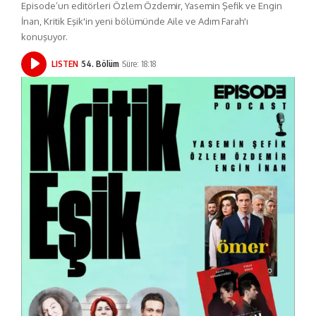
Episode’un editörleri Özlem Özdemir, Yasemin Şefik ve Engin
İnan, Kritik Eşik'in yeni bölümünde Aile ve Adım Farah'ı
konuşuyor.
LISTEN
54. Bölüm
Süre: 18:18