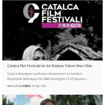
Çatalca Film Festivali’nin Jüri Başkanı Yüksel Aksu Oldu
Çatalca Belediyesi tarafından düzenlenen ve İstanbul
Büyükşehir Belediyesi’nin (İBB) desteğiyle 27-29 Ağustos…
Tarafından
Editör
10 Ağu 2026