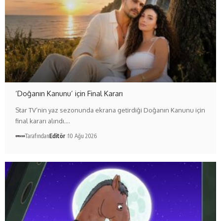
‘Doğanın Kanunu’ için Final Kararı
Star TV’nin yaz sezonunda ekrana getirdiği Doğanın Kanunu için
final kararı alındı.…
Tarafından
Editör
10 Ağu 2026