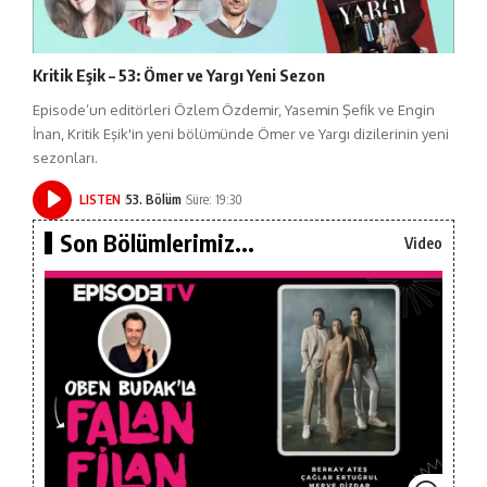
Kritik Eşik – 53: Ömer ve Yargı Yeni Sezon
Episode’un editörleri Özlem Özdemir, Yasemin Şefik ve Engin
İnan, Kritik Eşik'in yeni bölümünde Ömer ve Yargı dizilerinin yeni
sezonları.
LISTEN
53. Bölüm
Süre: 19:30
Son Bölümlerimiz...
Video