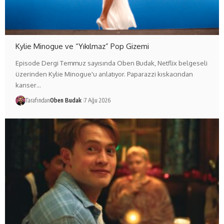
Kylie Minogue ve “Yıkılmaz” Pop Gizemi
Episode Dergi Temmuz sayısında Oben Budak, Netflix belgeseli
üzerinden Kylie Minogue'u anlatıyor. Paparazzi kıskacından
kanser…
Tarafından
Oben Budak
7 Ağu 2026