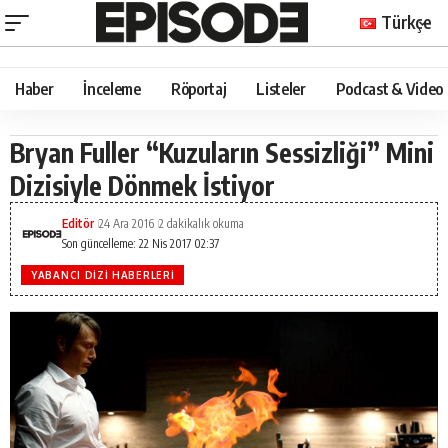
Türkçe
Haber
İnceleme
Röportaj
Listeler
Podcast & Video
Bryan Fuller “Kuzuların Sessizliği” Mini
Dizisiyle Dönmek İstiyor
Editör
24 Ara 2016
2 dakikalık okuma
Son güncelleme: 22 Nis 2017 02:37
YABANCI DIZI HABERLERI