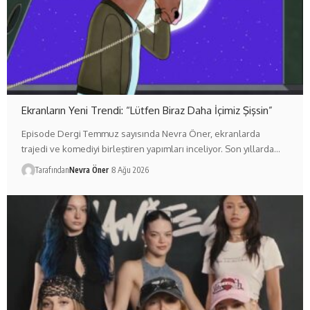
Ekranların Yeni Trendi: “Lütfen Biraz Daha İçimiz Şişsin”
Episode Dergi Temmuz sayısında Nevra Öner, ekranlarda
trajedi ve komediyi birleştiren yapımları inceliyor. Son yıllarda…
Tarafından
Nevra Öner
8 Ağu 2026