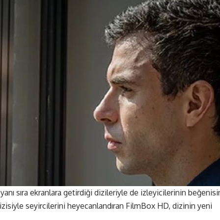
nı sıra ekranlara getirdiği dizileriyle de izleyicilerinin beğenisi
zisiyle seyircilerini heyecanlandıran FilmBox HD, dizinin yeni