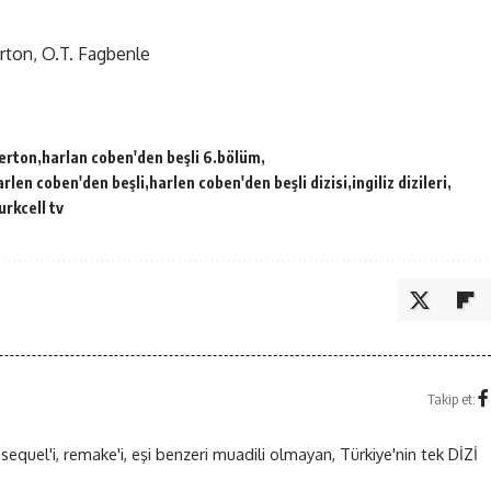
ton, O.T. Fagbenle
erton
harlan coben'den beşli 6.bölüm
arlen coben'den beşli
harlen coben'den beşli dizisi
ingiliz dizileri
urkcell tv
Takip et:
 sequel'i, remake'i, eşi benzeri muadili olmayan, Türkiye'nin tek DİZİ