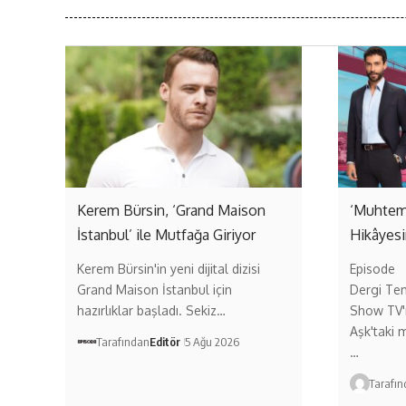
Kerem Bürsin, ‘Grand Maison
‘Muhteme
İstanbul’ ile Mutfağa Giriyor
Hikâyesi
Kerem Bürsin'in yeni dijital dizisi
Episode
Grand Maison İstanbul için
Dergi Tem
hazırlıklar başladı. Sekiz…
Show TV'n
Aşk'taki m
Tarafından
Editör
5 Ağu 2026
…
Tarafı