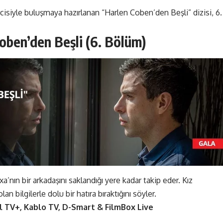
rcisiyle buluşmaya hazırlanan “Harlen Coben’den Beşli” dizisi, 6.
oben’den Beşli (6. Bölüm)
a’nın bir arkadaşını saklandığı yere kadar takip eder. Kız
 bilgilerle dolu bir hatıra bıraktığını söyler.
ell TV+, Kablo TV, D-Smart & FilmBox Live