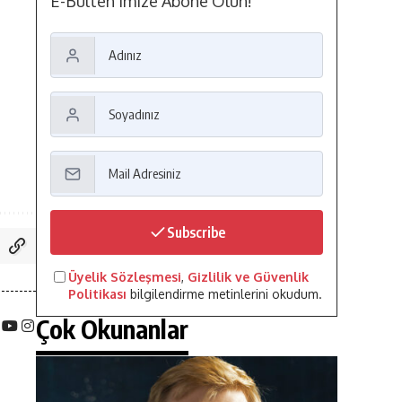
E-Bülten'imize Abone Olun!
Subscribe
Üyelik Sözleşmesi
,
Gizlilik ve Güvenlik
Politikası
bilgilendirme metinlerini okudum.
Çok Okunanlar