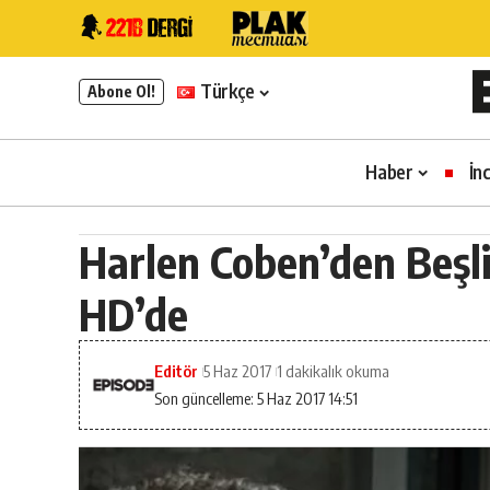
Türkçe
Abone Ol!
Haber
İn
Harlen Coben’den Beşli
HD’de
Editör
5 Haz 2017
1 dakikalık okuma
Son güncelleme: 5 Haz 2017 14:51