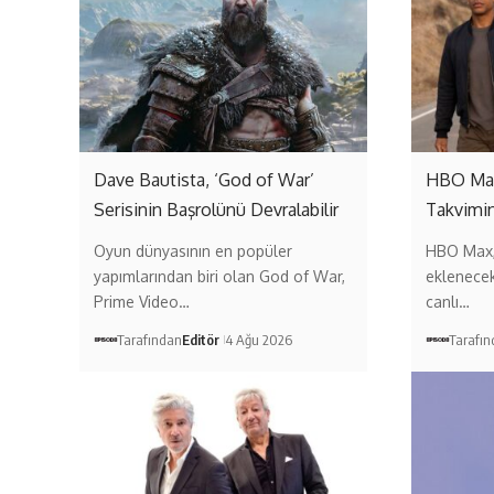
Dave Bautista, ‘God of War’
HBO Max,
Serisinin Başrolünü Devralabilir
Takvimin
Oyun dünyasının en popüler
HBO Max,
yapımlarından biri olan God of War,
eklenecek 
Prime Video…
canlı…
Tarafından
Editör
4 Ağu 2026
Tarafı