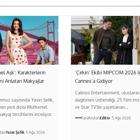
l Aşk’: Karakterlerin
‘Çirkin’ Ekibi MIPCOM 2026 İ
ni Anlatan Makyajlar
Cannes’a Gidiyor
Calinos Entertainment, uluslarar
muz sayısında Yasin Şefik,
dağıtımını üstlendiği, 25 Film imz
in yeni dizisi Muhtemel
ve Star TV'de yayınlanan…
akyaj tercihlerini inceliyor.
Tarafından
Editör
5 Ağu 2026
ndan
Yasin Şefik
5 Ağu 2026