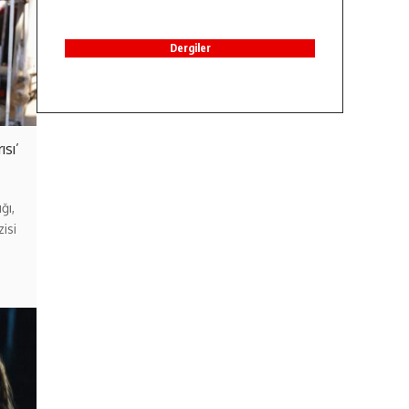
Dergiler
sı’
ğı,
isi