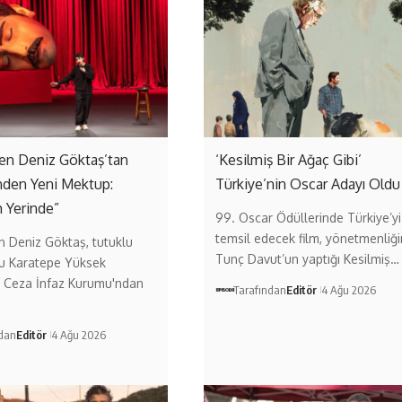
n Deniz Göktaş’tan
‘Kesilmiş Bir Ağaç Gibi’
nden Yeni Mektup:
Türkiye’nin Oscar Adayı Oldu
 Yerinde”
99. Oscar Ödüllerinde Türkiye’yi
temsil edecek film, yönetmenliği
 Deniz Göktaş, tutuklu
Tunç Davut’un yaptığı Kesilmiş…
u Karatepe Yüksek
i Ceza İnfaz Kurumu'ndan
Tarafından
Editör
4 Ağu 2026
ndan
Editör
4 Ağu 2026