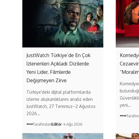
JustWatch Türkiye’de En Çok
Komedye
İzlenenleri Açıkladı: Dizilerde
Cezaevi
Yeni Lider, Filmlerde
“Moralim
Değişmeyen Zirve
Komedyen
bulunduğ
Türkiye'deki dijital platformlarda
Güvenlikl
izleme alışkanlıklarını analiz eden
yeni…
JustWatch, 27 Temmuz–2 Ağustos
2026…
Tarafı
Tarafından
Editör
4 Ağu 2026