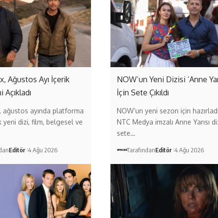
 Ağustos Ayı İçerik
NOW’un Yeni Dizisi ‘Anne Yarı
i Açıkladı
İçin Sete Çıkıldı
 ağustos ayında platforma
NOW’un yeni sezon için hazırladı
yeni dizi, film, belgesel ve
NTC Medya imzalı Anne Yarısı diz
sete…
ndan
Editör
4 Ağu 2026
Tarafından
Editör
4 Ağu 2026