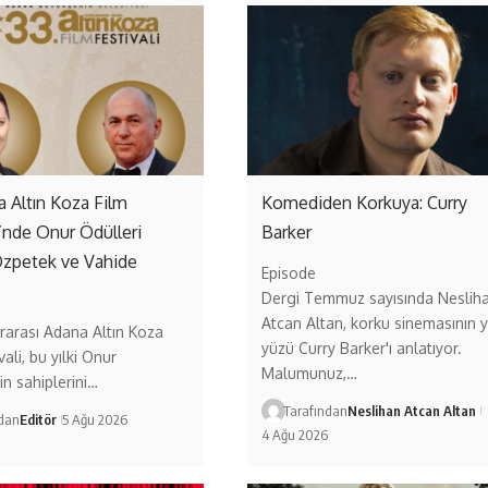
a Altın Koza Film
Komediden Korkuya: Curry
i’nde Onur Ödülleri
Barker
Özpetek ve Vahide
Episode
Dergi Temmuz sayısında Neslih
Atcan Altan, korku sinemasının y
ararası Adana Altın Koza
yüzü Curry Barker'ı anlatıyor.
vali, bu yılki Onur
Malumunuz,…
in sahiplerini…
Tarafından
Neslihan Atcan Altan
ndan
Editör
5 Ağu 2026
4 Ağu 2026