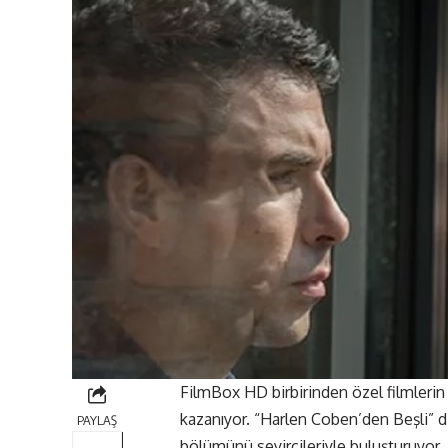
FilmBox HD birbirinden özel filmlerin ya
kazanıyor. “Harlen Coben’den Beşli” di
PAYLAŞ
bölümünü seyircileriyle buluşturuyor.