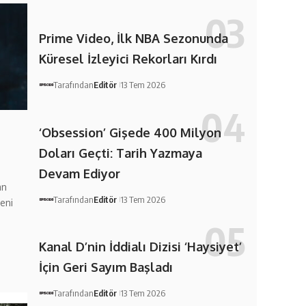
Prime Video, İlk NBA Sezonunda
Küresel İzleyici Rekorları Kırdı
Tarafından
Editör
13 Tem 2026
‘Obsession’ Gişede 400 Milyon
Doları Geçti: Tarih Yazmaya
Devam Ediyor
an
Tarafından
Editör
13 Tem 2026
eni
Kanal D’nin İddialı Dizisi ‘Haysiyet’
İçin Geri Sayım Başladı
Tarafından
Editör
13 Tem 2026