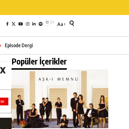
Aa
Episode Dergi
Popüler İçerikler
ox
ERI