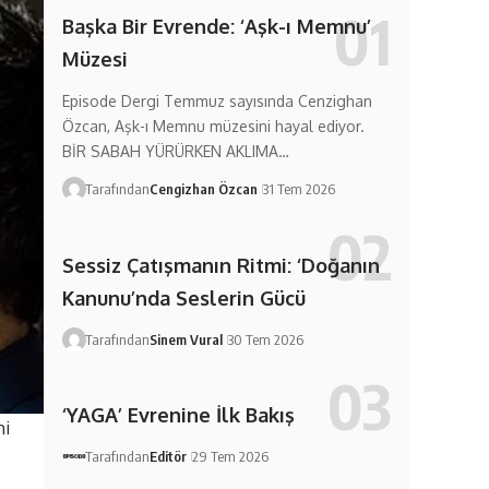
Başka Bir Evrende: ‘Aşk-ı Memnu’
Müzesi
Episode Dergi Temmuz sayısında Cenzighan
Özcan, Aşk-ı Memnu müzesini hayal ediyor.
BİR SABAH YÜRÜRKEN AKLIMA…
Tarafından
Cengizhan Özcan
31 Tem 2026
Sessiz Çatışmanın Ritmi: ‘Doğanın
Kanunu’nda Seslerin Gücü
Tarafından
Sinem Vural
30 Tem 2026
‘YAGA’ Evrenine İlk Bakış
ni
Tarafından
Editör
29 Tem 2026