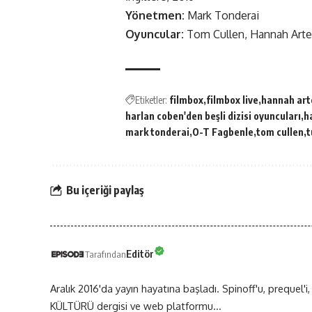
Yönetmen:
Mark Tonderai
Oyuncular:
Tom Cullen, Hannah Arter
Etiketler:
filmbox
filmbox live
hannah art
harlan coben'den beşli dizisi oyuncuları
h
mark tonderai
O-T Fagbenle
tom cullen
t
Bu içeriği paylaş
Editör
Tarafından
Aralık 2016'da yayın hayatına başladı. Spinoff'u, prequel'i,
KÜLTÜRÜ dergisi ve web platformu...