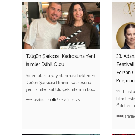
‘Düğün Şarkıcısı’ Kadrosuna Yeni
33. Adan
İsimler Dâhil Oldu
Festival
Ferzan 
Sinemalarda yayınlanması beklenen
Perçin’in
Düğün Şarkıcısı filminin kadrosuna
yeni isimler katıldı. Çekimlerinin bu…
33. Ulusl
Film Festi
Tarafından
Editör
5 Ağu 2026
Ödülleri'n
Tarafı