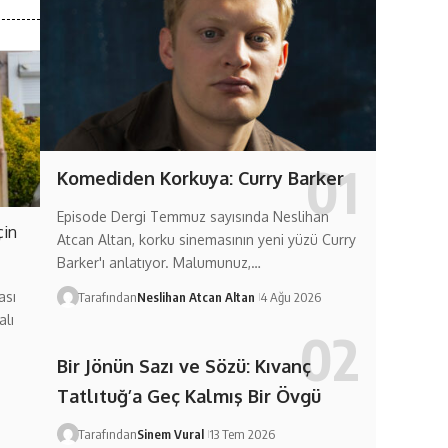
Komediden Korkuya: Curry Barker
Episode Dergi Temmuz sayısında Neslihan
çin
Atcan Altan, korku sinemasının yeni yüzü Curry
Barker'ı anlatıyor. Malumunuz,…
ası
Tarafından
Neslihan Atcan Altan
4 Ağu 2026
alı
Bir Jönün Sazı ve Sözü: Kıvanç
Tatlıtuğ’a Geç Kalmış Bir Övgü
Tarafından
Sinem Vural
13 Tem 2026