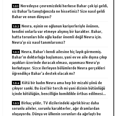
Neredeyse çevremizdeki herkese Bahar çok iyi geldi,
siz Bahar’la tanıştığınızda ne hissetiniz? Size nasıl geldi
Bahar ve onun dünyası?
Nevra, eşinin ve oğlunun kariyerleriyle övünen,
kendini onlarla var etmeye alışmış bir karakter. Bahar,
hatta torunları bile oğlu kadar önemli değil Nevra için.
Nevra’yı siz nasıl tanımlarsınız?
Nevra, Bahar’ı kendi ailesine hiç layık görmemiş.
Bahar’ın doktorluğa başlaması, yani ev ve aile dışına çıkıp
ayakları üzerinde duracak olması, uyanması Nevra’yı
korkutuyor. Sizce ilerleyen bölümlerde Nevra gerçekleri
öğrendikçe Bahar’a destek olacak mı?
Kötü bir kadın Nevra ama hep bir mizahi yönü de
çıkıyor sanki. Bu özel bir tercih mi yani dizinin bütünlüğü
içinde kötülüğün, bencilliğin komiklikle örtbas edilmesi…
Birkaç yıldır, TV dizilerindeki ağırlık biraz daha
sorunlu aileler, sorunlu karakterler, ağır dramlardan
oluşuyordu. Dünya ve ülkenin sorunları da ağırlaştı bu