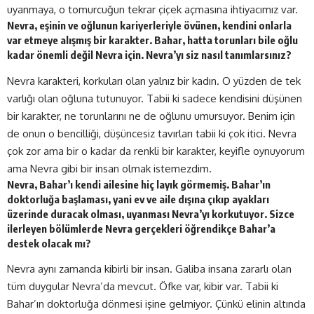
uyanmaya, o tomurcuğun tekrar çiçek açmasına ihtiyacımız var.
Nevra, eşinin ve oğlunun kariyerleriyle övünen, kendini onlarla
var etmeye alışmış bir karakter. Bahar, hatta torunları bile oğlu
kadar önemli değil Nevra için. Nevra’yı siz nasıl tanımlarsınız?
Nevra karakteri, korkuları olan yalnız bir kadın. O yüzden de tek
varlığı olan oğluna tutunuyor. Tabii ki sadece kendisini düşünen
bir karakter, ne torunlarını ne de oğlunu umursuyor. Benim için
de onun o bencilliği, düşüncesiz tavırları tabii ki çok itici. Nevra
çok zor ama bir o kadar da renkli bir karakter, keyifle oynuyorum
ama Nevra gibi bir insan olmak istemezdim.
Nevra, Bahar’ı kendi ailesine hiç layık görmemiş. Bahar’ın
doktorluğa başlaması, yani ev ve aile dışına çıkıp ayakları
üzerinde duracak olması, uyanması Nevra’yı korkutuyor. Sizce
ilerleyen bölümlerde Nevra gerçekleri öğrendikçe Bahar’a
destek olacak mı?
Nevra aynı zamanda kibirli bir insan. Galiba insana zararlı olan
tüm duygular Nevra’da mevcut. Öfke var, kibir var. Tabii ki
Bahar’ın doktorluğa dönmesi işine gelmiyor. Çünkü elinin altında