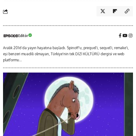
Editör
Aralık 2016'da yayın hayatına başladı. Spinoff'u, prequel'i, sequel'i, remake'i,
eşi benzeri muadili olmayan, Türkiye'nin tek DİZİ KÜLTÜRÜ dergisi ve web
platformu...