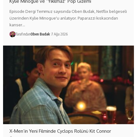
Kylie Minogue ve “Yıkılmaz” Pop Gizemi
Episode Dergi Temmuz sayısında Oben Budak, Netflix belgeseli
üzerinden Kylie Minogue'u anlatıyor. Paparazzi kıskacından
kanser…
Tarafından
Oben Budak
7 Ağu 2026
X-Men’in Yeni Filminde Cyclops Rolünü Kit Connor