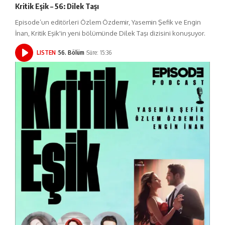
Kritik Eşik – 56: Dilek Taşı
Episode’un editörleri Özlem Özdemir, Yasemin Şefik ve Engin
İnan, Kritik Eşik'in yeni bölümünde Dilek Taşı dizisini konuşuyor.
LISTEN
56. Bölüm
Süre: 15:36