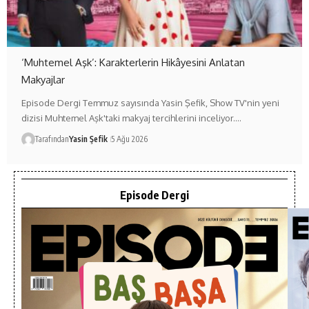
‘Muhtemel Aşk’: Karakterlerin Hikâyesini Anlatan
Makyajlar
Episode Dergi Temmuz sayısında Yasin Şefik, Show TV'nin yeni
dizisi Muhtemel Aşk'taki makyaj tercihlerini inceliyor.…
Tarafından
Yasin Şefik
5 Ağu 2026
Episode Dergi