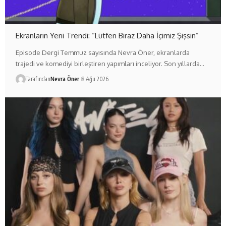
Ekranların Yeni Trendi: “Lütfen Biraz Daha İçimiz Şişsin”
Episode Dergi Temmuz sayısında Nevra Öner, ekranlarda
trajedi ve komediyi birleştiren yapımları inceliyor. Son yıllarda…
Tarafından
Nevra Öner
8 Ağu 2026