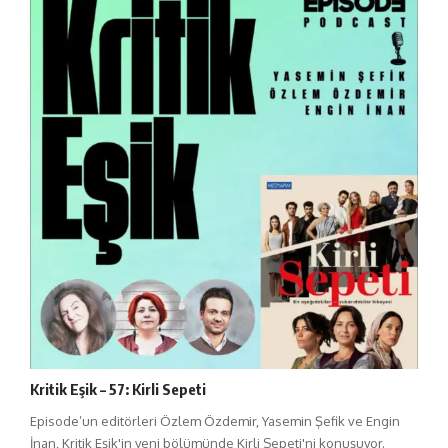
Kritik Eşik – 57: Kirli Sepeti
Episode’un editörleri Özlem Özdemir, Yasemin Şefik ve Engin
İnan, Kritik Eşik'in yeni bölümünde Kirli Sepeti'ni konuşuyor.