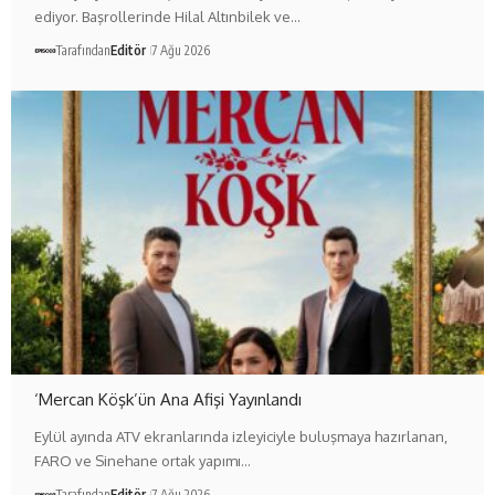
ediyor. Başrollerinde Hilal Altınbilek ve…
Tarafından
Editör
7 Ağu 2026
‘Mercan Köşk’ün Ana Afişi Yayınlandı
Eylül ayında ATV ekranlarında izleyiciyle buluşmaya hazırlanan,
FARO ve Sinehane ortak yapımı…
Tarafından
Editör
7 Ağu 2026