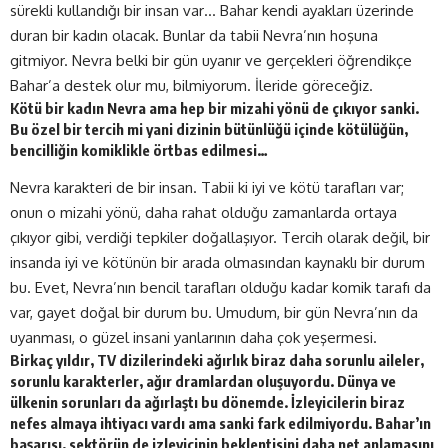
sürekli kullandığı bir insan var… Bahar kendi ayakları üzerinde
duran bir kadın olacak. Bunlar da tabii Nevra’nın hoşuna
gitmiyor. Nevra belki bir gün uyanır ve gerçekleri öğrendikçe
Bahar’a destek olur mu, bilmiyorum. İleride göreceğiz.
Kötü bir kadın Nevra ama hep bir mizahi yönü de çıkıyor sanki.
Bu özel bir tercih mi yani dizinin bütünlüğü içinde kötülüğün,
bencilliğin komiklikle örtbas edilmesi…
Nevra karakteri de bir insan. Tabii ki iyi ve kötü tarafları var;
onun o mizahi yönü, daha rahat olduğu zamanlarda ortaya
çıkıyor gibi, verdiği tepkiler doğallaşıyor. Tercih olarak değil, bir
insanda iyi ve kötünün bir arada olmasından kaynaklı bir durum
bu. Evet, Nevra’nın bencil tarafları olduğu kadar komik tarafı da
var, gayet doğal bir durum bu. Umudum, bir gün Nevra’nın da
uyanması, o güzel insani yanlarının daha çok yeşermesi.
Birkaç yıldır, TV dizilerindeki ağırlık biraz daha sorunlu aileler,
sorunlu karakterler, ağır dramlardan oluşuyordu. Dünya ve
ülkenin sorunları da ağırlaştı bu dönemde. İzleyicilerin biraz
nefes almaya ihtiyacı vardı ama sanki fark edilmiyordu. Bahar’ın
başarısı, sektörün de izleyicinin beklentisini daha net anlamasını