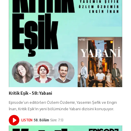
Kritik Eşik – 58: Yabani
Episode’un editörleri Özlem Özdemir, Yasemin Şefik ve Engin
İnan, Kritik Eşik'in yeni bölümünde Yabani dizisini konuşuyor.
LISTEN
58. Bölüm
Süre: 7:13