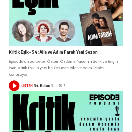
Kritik Eşik – 54: Aile ve Adım Farah Yeni Sezon
Episode’un editörleri Özlem Özdemir, Yasemin Şefik ve Engin
İnan, Kritik Eşik'in yeni bölümünde Aile ve Adım Farah'ı
konuşuyor.
LISTEN
54. Bölüm
Süre: 18:18