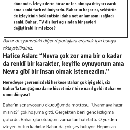
dönemde. İzleyicilerin biraz nefes almaya ihtiyacı vardı
ama sanki fark edilmiyordu. Bahar’ın başarısı, sektörün
de izleyicinin beklentisini daha net anlamasını sağladı
sanki. Bahar, TV dizileri açısından bir şeyleri
değiştirebilir mi sizce?
Bahar dosyamızdaki diğer röportajlara erişmek için buraya
tıklayabilirsiniz.
Hatice Aslan: “Nevra çok zor ama bir o kadar
da renkli bir karakter, keyifle oynuyorum ama
Nevra gibi bir insan olmak istemezdim.”
Neredeyse çevremizdeki herkese Bahar çok iyi geldi, siz
Bahar’la tanıştığınızda ne hissetiniz? Size nasıl geldi Bahar ve
onun dünyası?
Bahar’ın senaryosunu okuduğumda mottosu, “Uyanmaya hazır
mısınız?” çok hoşuma gitti. Gerçekten beni genç kızlığıma
götürdü. Bahar gibi olduğum zamanları hatırlattı. O yüzden
izleyen bütün kadınlar Bahar’da çok şey buluyor. Hepimizin