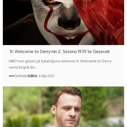
‘It: Welcome to Derry’nin 2. Sezonu 1935’te Geçecek
HBO'nun geçen yıl kataloğuna eklenen It: Welcome to Derry
serisi büyük bir…
Tarafından
Editör
6 Ağu 2026