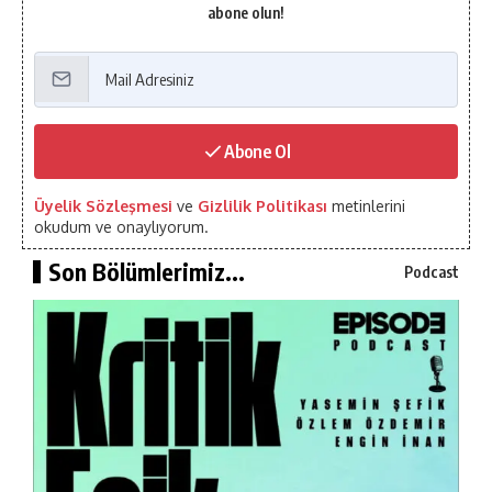
abone olun!
Abone Ol
Üyelik Sözleşmesi
ve
Gizlilik Politikası
metinlerini
okudum ve onaylıyorum.
Son Bölümlerimiz...
Podcast