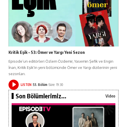
Kritik Eşik – 53: Ömer ve Yargı Yeni Sezon
Episode’un editörleri Özlem Özdemir, Yasemin Şefik ve Engin
İnan, Kritik Eşik'in yeni bölümünde Ömer ve Yargı dizilerinin yeni
sezonları.
LISTEN
53. Bölüm
Süre: 19:30
Son Bölümlerimiz...
Video