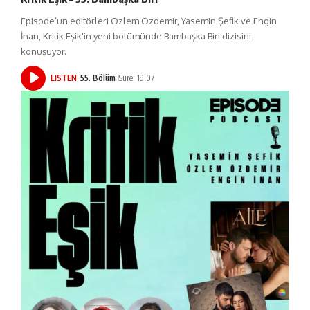
Episode’un editörleri Özlem Özdemir, Yasemin Şefik ve Engin
İnan, Kritik Eşik'in yeni bölümünde Bambaşka Biri dizisini
konuşuyor.
LISTEN
55. Bölüm
Süre: 19:07