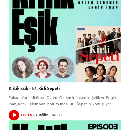
Kritik Eşik – 57: Kirli Sepeti
Episode’un editörleri Özlem Özdemir, Yasemin Şefik ve Engin
İnan, Kritik Eşik'in yeni bölümünde Kirli Sepeti'ni konuşuyor.
LISTEN
57. Bölüm
Süre: 11:21