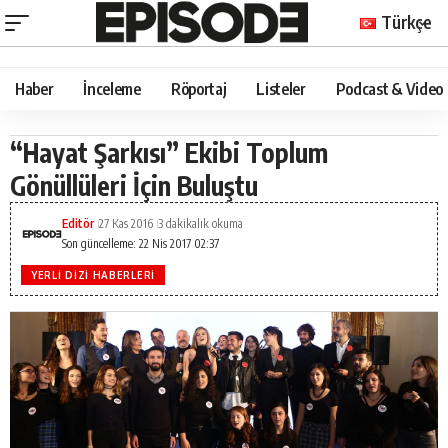
Türkçe
Haber
İnceleme
Röportaj
Listeler
Podcast & Video
“Hayat Şarkısı” Ekibi Toplum
Gönüllüleri İçin Buluştu
Editör
27 Kas 2016
3 dakikalık okuma
Son güncelleme: 22 Nis 2017 02:37
YERLI DIZI HABERLERI