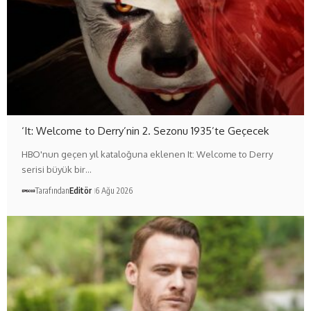
‘It: Welcome to Derry’nin 2. Sezonu 1935’te Geçecek
HBO'nun geçen yıl kataloğuna eklenen It: Welcome to Derry
serisi büyük bir…
Tarafından
Editör
6 Ağu 2026