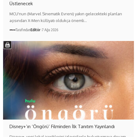
Üstlenecek
MCU'nun (Marvel Sinematik Evreni) yakın gelecekteki planları
açısından X-Men külliyatı oldukça önemli…
Tarafından
Editör
7 Ağu 2026
Disney+’ın ‘Öngörü’ Filminden İlk Tanıtım Yayınlandı
Disney+, yeni lokal içeriklerini izleyicilerle buluşturmaya devam