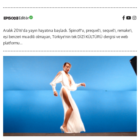
Editör
Aralık 2016'da yayın hayatına başladı. Spinoff'u, prequel'i, sequel'i, remake'i,
eşi benzeri muadili olmayan, Türkiye'nin tek DİZİ KÜLTÜRÜ dergisi ve web
platformu...