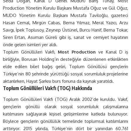
Seda Doğan, Kanal D Genel Müdürü Barış Tünay, Most
Production Yönetim Kurulu Başkanı Mustafa Oğuz ve Gül Oğuz,
MUDO Yönetim Kurulu Başkanı Mustafa Taviloğlu, gazeteci
Hasan Cemal, Mirgün Cabas, Berna Yılmaz, Meral Yazıcı, Arzu
Savgı, İpek Toplusoy, Zeynep Üstünel, Burcu Hanif, Berna Tokar,
Siren Ertan, Asuman Güreli gibi iş, sanat ve cemiyet hayatının
önde gelen isimleri yer aldı.
Toplum Gönüllüleri Vakfı,
Most Production
ve Kanal D iş
birliğiyle, Borusan Holding’in desteğiyle düzenlenen etkinlikten
elde edilen bilet bağış geliri, Toplum Gönüllüsü gençlerin
Türkiye’nin 80 şehrinde yürüttüğü sosyal sorumluluk projelerine
aktarılırken, Hayat Şarkısı burs fonuna da kaynak yaratıldı.
Toplum Gönüllüleri Vakfı (TOG) Hakkında
Toplum Gönüllüleri Vakfı (TOG) Aralık 2002’de kuruldu. Vakıf,
gençlerin gönüllü olarak sosyal sorumluluk çalışmalarına
katılmasını sağlayarak kişisel gelişimlerine katkıda bulunuyor.
Böylece gençlerin gönüllülük temelinde toplumsal katılımlarını
arttırıyor. 2015 yılında, Türkiye’nin dört bir yanından 60.761