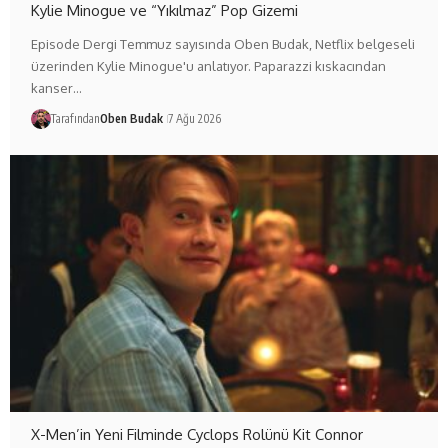
Kylie Minogue ve “Yıkılmaz” Pop Gizemi
Episode Dergi Temmuz sayısında Oben Budak, Netflix belgeseli
üzerinden Kylie Minogue'u anlatıyor. Paparazzi kıskacından
kanser…
Tarafından
Oben Budak
7 Ağu 2026
X-Men’in Yeni Filminde Cyclops Rolünü Kit Connor