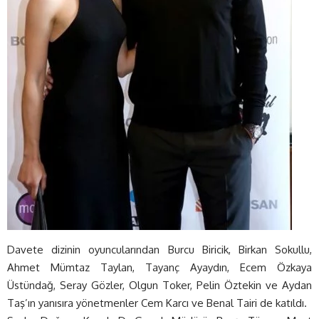
Davete dizinin oyuncularından Burcu Biricik, Birkan Sokullu,
Ahmet Mümtaz Taylan, Tayanç Ayaydın, Ecem Özkaya
Üstündağ, Seray Gözler, Olgun Toker, Pelin Öztekin ve Aydan
Taş’ın yanısıra yönetmenler Cem Karcı ve Benal Tairi de katıldı.