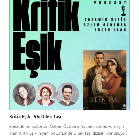
Kritik Eşik – 56: Dilek Taşı
Episode’un editörleri Özlem Özdemir, Yasemin Şefik ve Engin
İnan, Kritik Eşik'in yeni bölümünde Dilek Taşı dizisini konuşuyor.