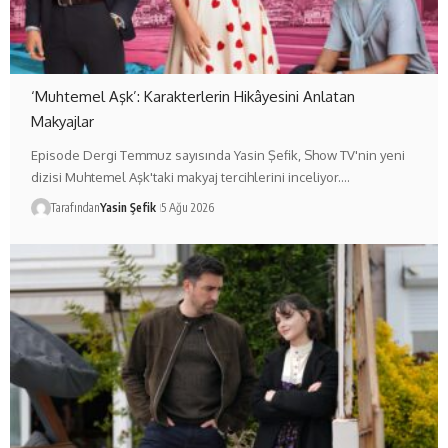
‘Muhtemel Aşk’: Karakterlerin Hikâyesini Anlatan
Makyajlar
Episode Dergi Temmuz sayısında Yasin Şefik, Show TV'nin yeni
dizisi Muhtemel Aşk'taki makyaj tercihlerini inceliyor.…
Tarafından
Yasin Şefik
5 Ağu 2026