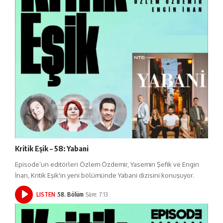
Kritik Eşik – 58: Yabani
Episode’un editörleri Özlem Özdemir, Yasemin Şefik ve Engin
İnan, Kritik Eşik'in yeni bölümünde Yabani dizisini konuşuyor.
LISTEN
58. Bölüm
Süre: 7:13