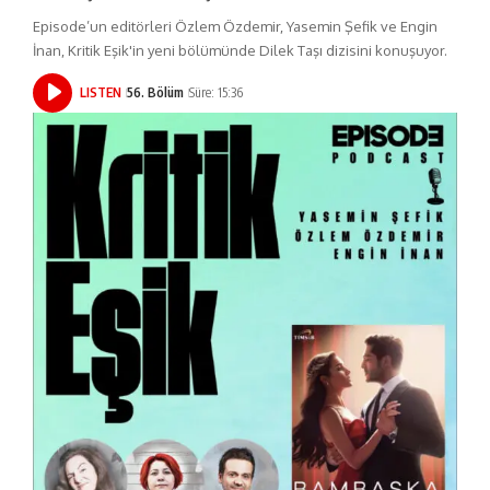
Episode’un editörleri Özlem Özdemir, Yasemin Şefik ve Engin
İnan, Kritik Eşik'in yeni bölümünde Dilek Taşı dizisini konuşuyor.
LISTEN
56. Bölüm
Süre: 15:36