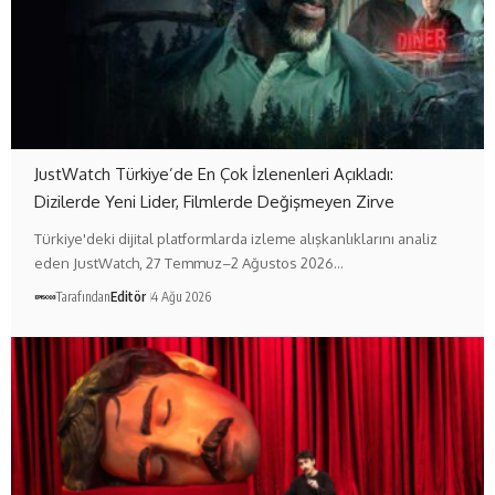
JustWatch Türkiye’de En Çok İzlenenleri Açıkladı:
Dizilerde Yeni Lider, Filmlerde Değişmeyen Zirve
Türkiye'deki dijital platformlarda izleme alışkanlıklarını analiz
eden JustWatch, 27 Temmuz–2 Ağustos 2026…
Tarafından
Editör
4 Ağu 2026