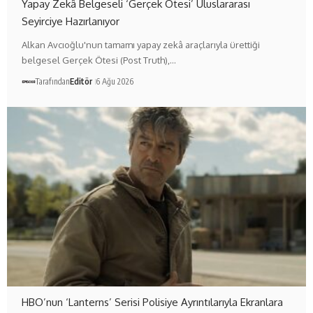
Yapay Zekâ Belgeseli ‘Gerçek Ötesi’ Uluslararası
Seyirciye Hazırlanıyor
Alkan Avcıoğlu'nun tamamı yapay zekâ araçlarıyla ürettiği
belgesel Gerçek Ötesi (Post Truth),…
Tarafından
Editör
6 Ağu 2026
HBO’nun ‘Lanterns’ Serisi Polisiye Ayrıntılarıyla Ekranlara