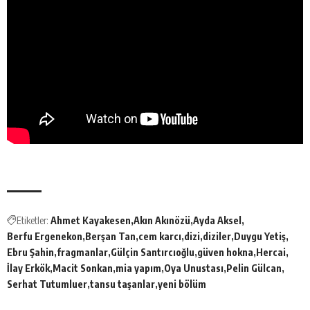
Etiketler:
Ahmet Kayakesen
Akın Akınözü
Ayda Aksel
Berfu Ergenekon
Berşan Tan
cem karcı
dizi
diziler
Duygu Yetiş
Ebru Şahin
fragmanlar
Gülçin Santırcıoğlu
güven hokna
Hercai
İlay Erkök
Macit Sonkan
mia yapım
Oya Unustası
Pelin Gülcan
Serhat Tutumluer
tansu taşanlar
yeni bölüm