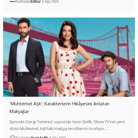
Tarafından
Editör
5 Ağu 2026
‘Muhtemel Aşk’: Karakterlerin Hikâyesini Anlatan
Makyajlar
Episode Dergi Temmuz sayısında Yasin Şefik, Show TV'nin yeni
dizisi Muhtemel Aşk'taki makyaj tercihlerini inceliyor.…
Tarafından
Yasin Şefik
5 Ağu 2026