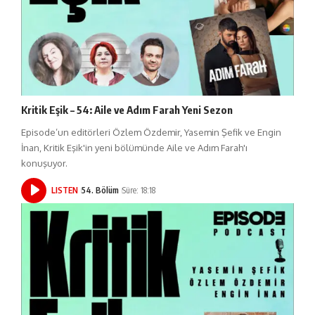
Kritik Eşik – 54: Aile ve Adım Farah Yeni Sezon
Episode’un editörleri Özlem Özdemir, Yasemin Şefik ve Engin
İnan, Kritik Eşik'in yeni bölümünde Aile ve Adım Farah'ı
konuşuyor.
LISTEN
54. Bölüm
Süre: 18:18