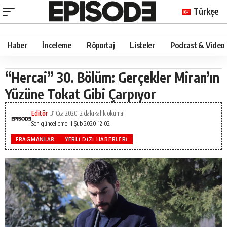
Türkçe
Haber
İnceleme
Röportaj
Listeler
Podcast & Video
“Hercai” 30. Bölüm: Gerçekler Miran’ın
Yüzüne Tokat Gibi Çarpıyor
Editör
31 Oca 2020
2 dakikalık okuma
Son güncelleme: 1 Şub 2020 12:02
FRAGMANLAR
YERLI DIZI HABERLERI