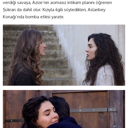
verdiği savaşa, Azize’nin acımasız intikam planını öğrenen
Şükran da dahil olur. Kızıyla ilgili söyledikleri, Aslanbey
Konağı’nda bomba etkisi yaratır.