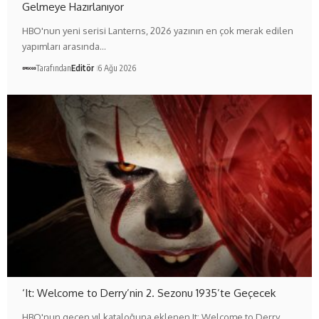
Gelmeye Hazırlanıyor
HBO'nun yeni serisi Lanterns, 2026 yazının en çok merak edilen
yapımları arasında…
Tarafından
Editör
6 Ağu 2026
‘It: Welcome to Derry’nin 2. Sezonu 1935’te Geçecek
HBO'nun geçen yıl kataloğuna eklenen It: Welcome to Derry