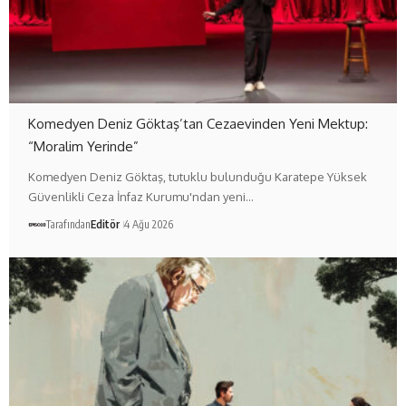
Komedyen Deniz Göktaş’tan Cezaevinden Yeni Mektup:
“Moralim Yerinde”
Komedyen Deniz Göktaş, tutuklu bulunduğu Karatepe Yüksek
Güvenlikli Ceza İnfaz Kurumu'ndan yeni…
Tarafından
Editör
4 Ağu 2026