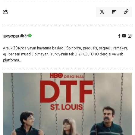
Editör
Aralık 2016'da yayın hayatına başladı. Spinoff'u, prequel'i, sequel'i, remake'i,
eşi benzeri muadili olmayan, Türkiye'nin tek DİZİ KÜLTÜRÜ dergisi ve web
platformu...