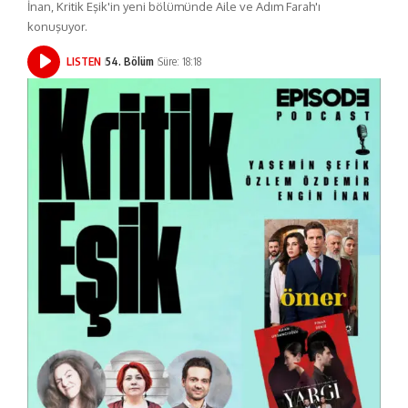
İnan, Kritik Eşik'in yeni bölümünde Aile ve Adım Farah'ı
konuşuyor.
LISTEN
54. Bölüm
Süre: 18:18