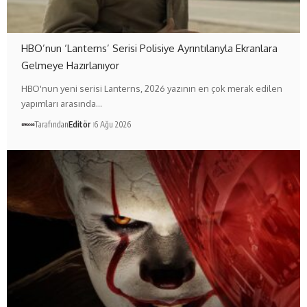
HBO’nun ‘Lanterns’ Serisi Polisiye Ayrıntılarıyla Ekranlara
Gelmeye Hazırlanıyor
HBO'nun yeni serisi Lanterns, 2026 yazının en çok merak edilen
yapımları arasında…
Tarafından
Editör
6 Ağu 2026