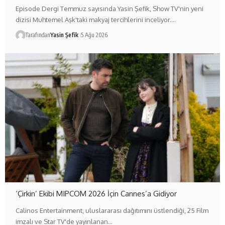
Episode Dergi Temmuz sayısında Yasin Şefik, Show TV'nin yeni
dizisi Muhtemel Aşk'taki makyaj tercihlerini inceliyor.…
Tarafından
Yasin Şefik
5 Ağu 2026
‘Çirkin’ Ekibi MIPCOM 2026 İçin Cannes’a Gidiyor
Calinos Entertainment, uluslararası dağıtımını üstlendiği, 25 Film
imzalı ve Star TV'de yayınlanan…