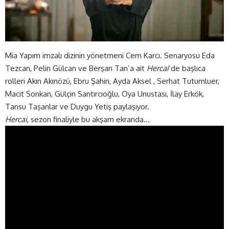
Mia Yapım imzalı dizinin yönetmeni Cem Karcı. Senaryosu Eda
Tezcan, Pelin Gülcan ve Berşan Tan’a ait
Hercai
‘de başlıca
rolleri Akın Akınözü, Ebru Şahin, Ayda Aksel , Serhat Tutumluer,
Macit Sonkan, Gülçin Santırcıoğlu, Oya Unustası, İlay Erkök,
Tansu Taşanlar ve Duygu Yetiş paylaşıyor.
Hercai
, sezon finaliyle bu akşam ekranda…