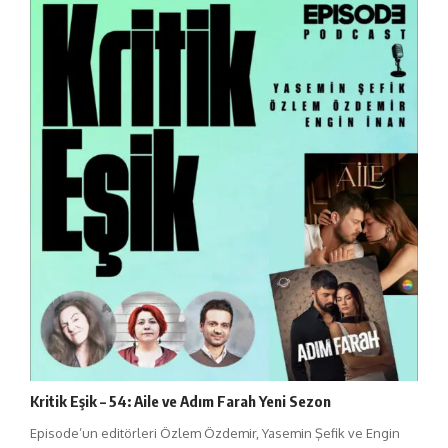
Kritik Eşik – 54: Aile ve Adım Farah Yeni Sezon
Episode’un editörleri Özlem Özdemir, Yasemin Şefik ve Engin