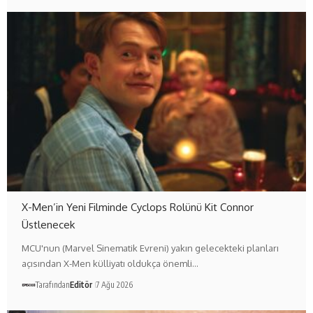
X-Men’in Yeni Filminde Cyclops Rolünü Kit Connor
Üstlenecek
MCU'nun (Marvel Sinematik Evreni) yakın gelecekteki planları
açısından X-Men külliyatı oldukça önemli…
Tarafından
Editör
7 Ağu 2026