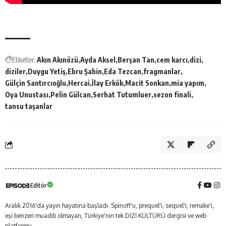
Etiketler:
Akın Akınözü
Ayda Aksel
Berşan Tan
cem karcı
dizi
diziler
Duygu Yetiş
Ebru Şahin
Eda Tezcan
fragmanlar
Gülçin Santırcıoğlu
Hercai
İlay Erkök
Macit Sonkan
mia yapım
Oya Unustası
Pelin Gülcan
Serhat Tutumluer
sezon finali
tansu taşanlar
Editör
Aralık 2016'da yayın hayatına başladı. Spinoff'u, prequel'i, sequel'i, remake'i,
eşi benzeri muadili olmayan, Türkiye'nin tek DİZİ KÜLTÜRÜ dergisi ve web
platformu...