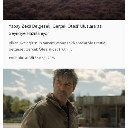
Yapay Zekâ Belgeseli ‘Gerçek Ötesi’ Uluslararası
Seyirciye Hazırlanıyor
Alkan Avcıoğlu'nun tamamı yapay zekâ araçlarıyla ürettiği
belgesel Gerçek Ötesi (Post Truth),…
Tarafından
Editör
6 Ağu 2026