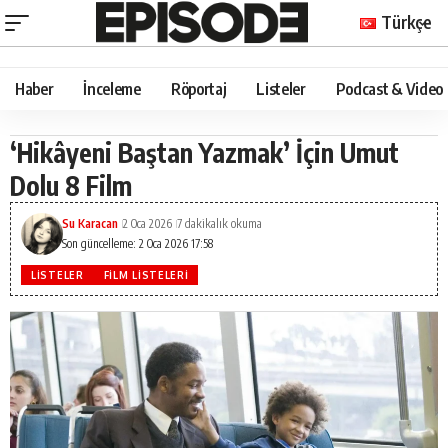
Türkçe
Haber
İnceleme
Röportaj
Listeler
Podcast & Video
‘Hikâyeni Baştan Yazmak’ İçin Umut
Dolu 8 Film
Su Karacan
2 Oca 2026
7 dakikalık okuma
Son güncelleme: 2 Oca 2026 17:58
LISTELER
FILM LISTELERI