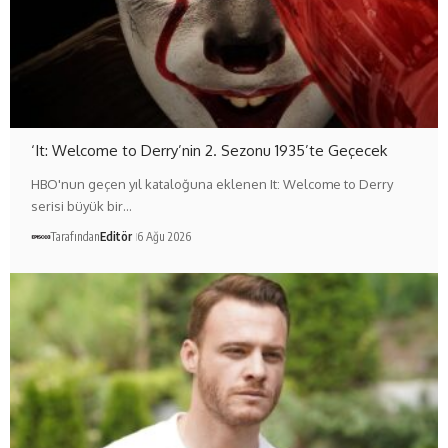
‘It: Welcome to Derry’nin 2. Sezonu 1935’te Geçecek
HBO'nun geçen yıl kataloğuna eklenen It: Welcome to Derry
serisi büyük bir…
Tarafından
Editör
6 Ağu 2026