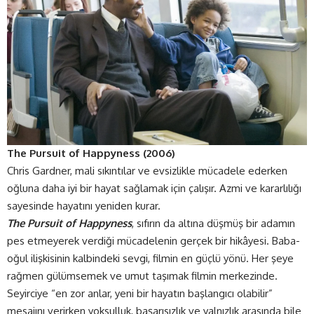
The Pursuit of Happyness (2006)
Chris Gardner, mali sıkıntılar ve evsizlikle mücadele ederken
oğluna daha iyi bir hayat sağlamak için çalışır. Azmi ve kararlılığı
sayesinde hayatını yeniden kurar.
The Pursuit of Happyness
, sıfırın da altına düşmüş bir adamın
pes etmeyerek verdiği mücadelenin gerçek bir hikâyesi. Baba-
oğul ilişkisinin kalbindeki sevgi, filmin en güçlü yönü. Her şeye
rağmen gülümsemek ve umut taşımak filmin merkezinde.
Seyirciye “en zor anlar, yeni bir hayatın başlangıcı olabilir”
mesajını verirken yoksulluk, başarısızlık ve yalnızlık arasında bile