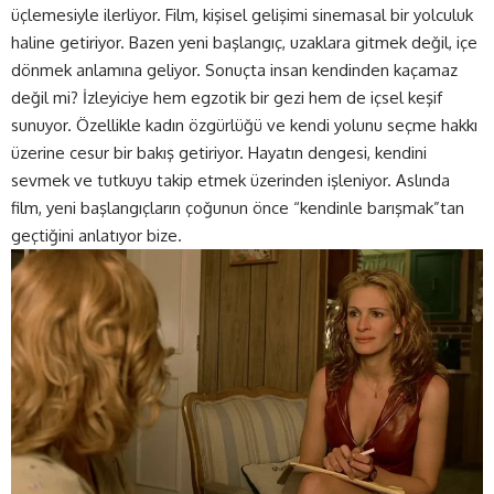
üçlemesiyle ilerliyor. Film, kişisel gelişimi sinemasal bir yolculuk
haline getiriyor. Bazen yeni başlangıç, uzaklara gitmek değil, içe
dönmek anlamına geliyor. Sonuçta insan kendinden kaçamaz
değil mi? İzleyiciye hem egzotik bir gezi hem de içsel keşif
sunuyor. Özellikle kadın özgürlüğü ve kendi yolunu seçme hakkı
üzerine cesur bir bakış getiriyor. Hayatın dengesi, kendini
sevmek ve tutkuyu takip etmek üzerinden işleniyor. Aslında
film, yeni başlangıçların çoğunun önce “kendinle barışmak”tan
geçtiğini anlatıyor bize.