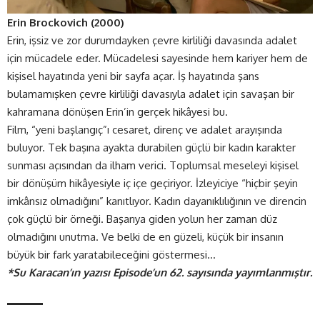
Erin Brockovich (2000)
Erin, işsiz ve zor durumdayken çevre kirliliği davasında adalet
için mücadele eder. Mücadelesi sayesinde hem kariyer hem de
kişisel hayatında yeni bir sayfa açar. İş hayatında şans
bulamamışken çevre kirliliği davasıyla adalet için savaşan bir
kahramana dönüşen Erin’in gerçek hikâyesi bu.
Film, “yeni başlangıç”ı cesaret, direnç ve adalet arayışında
buluyor. Tek başına ayakta durabilen güçlü bir kadın karakter
sunması açısından da ilham verici. Toplumsal meseleyi kişisel
bir dönüşüm hikâyesiyle iç içe geçiriyor. İzleyiciye “hiçbir şeyin
imkânsız olmadığını” kanıtlıyor. Kadın dayanıklılığının ve direncin
çok güçlü bir örneği. Başarıya giden yolun her zaman düz
olmadığını unutma. Ve belki de en güzeli, küçük bir insanın
büyük bir fark yaratabileceğini göstermesi…
*Su Karacan’ın yazısı Episode’un 62. sayısında yayımlanmıştır.