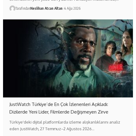
Tarafından
Neslihan Atcan Altan
4 Ağu 2026
JustWatch Türkiye’de En Çok İzlenenleri Açıkladı:
Dizilerde Yeni Lider, Filmlerde Değişmeyen Zirve
Türkiye'deki dijital platformlarda izleme alışkanlıklarını analiz
eden JustWatch, 27 Temmuz–2 Ağustos 2026…