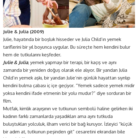
Julie & Julia (2009)
Julie, hayatında bir boşluk hisseder ve Julia Child’ın yemek
tariflerini bir yıl boyunca uygular. Bu süreçte hem kendini bulur
hem de tutkularını keşfeder.
Julie & Julia
, yemek yapmayı bir terapi, bir kaçış ve aynı
zamanda bir yeniden doğuş olarak ele alıyor. Bir yandan Julia
Child’ın yemek aşkı, bir yandan Julie’nin günlük hayattan sıyrılıp
kendini bulma çabası iç içe geçiyor. “Yemek sadece yemek midir
yoksa kendini ifade etmenin bir yolu mudur?” diye sorduran bir
film.
Mutfak, kimlik arayışının ve tutkunun sembolü haline gelirken iki
kadının farklı zamanlarda yaşadıkları ama aynı tutkuda
buluştukları yolculuk, ilham verici bir bağ kuruyor. İzleyici “küçük
bir adım at, tutkunun peşinden git” cesaretini ekrandan bile