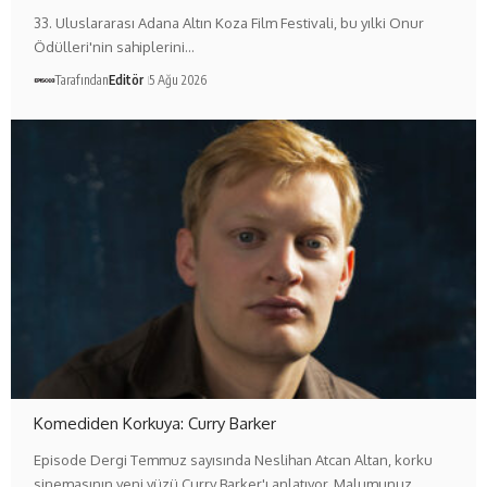
33. Uluslararası Adana Altın Koza Film Festivali, bu yılki Onur
Ödülleri'nin sahiplerini…
Tarafından
Editör
5 Ağu 2026
Komediden Korkuya: Curry Barker
Episode Dergi Temmuz sayısında Neslihan Atcan Altan, korku
sinemasının yeni yüzü Curry Barker'ı anlatıyor. Malumunuz,…