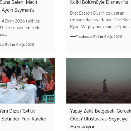
 Suna Selen, Macit
İlk İki Bölümüyle Disney+’ta
e Aydın Sayman’a
Bret Easton Ellis’in çok satan
romanından uyarlanan The Shar
– 4 Ekim 2026 tarihleri
Ryan Murphy’nin yapımcılığında
33. kez düzenlenecek
ası…
Tarafından
Editör
7 Ağu 2026
ndan
Editör
7 Ağu 2026
Yeni Dizisi ‘Evlilik
Yapay Zekâ Belgeseli ‘Gerçe
’ Setinden Yeni Kareler
Ötesi’ Uluslararası Seyirciye
ı
Hazırlanıyor