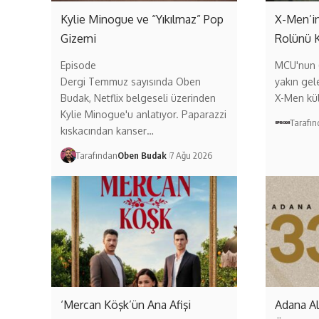
Kylie Minogue ve “Yıkılmaz” Pop
X-Men’in
Gizemi
Rolünü 
Episode
MCU'nun (
Dergi Temmuz sayısında Oben
yakın gel
Budak, Netflix belgeseli üzerinden
X-Men kül
Kylie Minogue'u anlatıyor. Paparazzi
Tarafı
kıskacından kanser…
Tarafından
Oben Budak
7 Ağu 2026
‘Mercan Köşk’ün Ana Afişi
Adana A