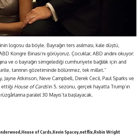
nin logosu da böyle. Bayrağın ters asılması, kale düştü,
 ABD Kongre Binası’nı görüyoruz. Çocuklar, ABD andını okuyor:
ğına ve o bayrağın simgelediği cumhuriyete bağlılık için and
letle, tanrının gözetiminde bölünmez, tek millet.”
y, Jayne Atkinson, Neve Campbell, Derek Cecil, Paul Sparks ve
 ettiği
House of Cards
‘ın 5. sezonu, gerçek hayatta Trump’ın
 rüzgârlarına paralel 30 Mayıs’ta başlayacak.
Underwood
House of Cards
Kevin Spacey
netflix
Robin Wright