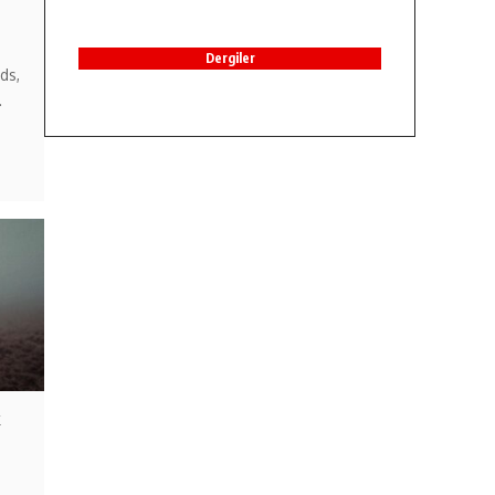
Dergiler
ds,
…
k