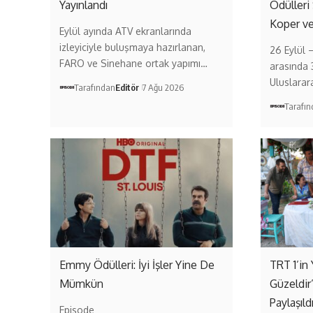
Yayınlandı
Ödülleri
Koper v
Eylül ayında ATV ekranlarında
izleyiciyle buluşmaya hazırlanan,
26 Eylül 
FARO ve Sinehane ortak yapımı…
arasında 
Uluslarar
Tarafından
Editör
7 Ağu 2026
Tarafı
Emmy Ödülleri: İyi İşler Yine De
TRT 1’in 
Mümkün
Güzeldir
Paylaşıld
Episode