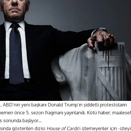
ı… ABD’nin yeni başkanı Donald Trump’ın şiddetli protestoların
emen önce 5. sezon fragmanı yayınlandı. Kötü haber; maalese
ıs sonunda başlıyor…
asında gösterilen dizisi
House of Cards
‘ı izlemeyenler için -izleyi