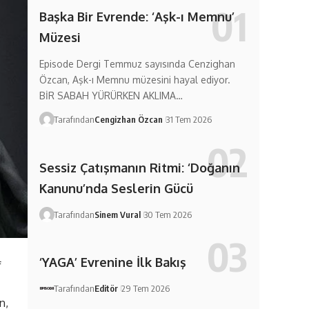
Başka Bir Evrende: ‘Aşk-ı Memnu’
Müzesi
Episode Dergi Temmuz sayısında Cenzighan
Özcan, Aşk-ı Memnu müzesini hayal ediyor.
BİR SABAH YÜRÜRKEN AKLIMA…
Tarafından
Cengizhan Özcan
31 Tem 2026
Sessiz Çatışmanın Ritmi: ‘Doğanın
Kanunu’nda Seslerin Gücü
Tarafından
Sinem Vural
30 Tem 2026
‘YAGA’ Evrenine İlk Bakış
f
Tarafından
Editör
29 Tem 2026
n,