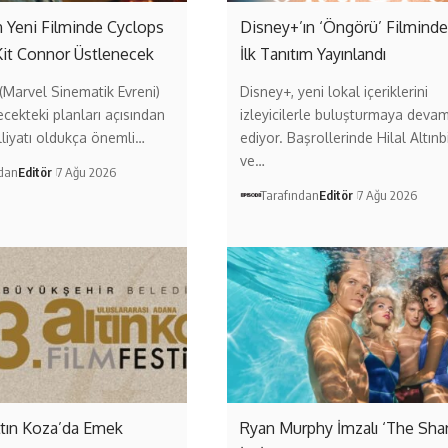
 Yeni Filminde Cyclops
Disney+’ın ‘Öngörü’ Filmind
Kit Connor Üstlenecek
İlk Tanıtım Yayınlandı
Marvel Sinematik Evreni)
Disney+, yeni lokal içeriklerini
ecekteki planları açısından
izleyicilerle buluşturmaya deva
liyatı oldukça önemli…
ediyor. Başrollerinde Hilal Altınb
ve…
ndan
Editör
7 Ağu 2026
Tarafından
Editör
7 Ağu 2026
ltın Koza’da Emek
Ryan Murphy İmzalı ‘The Sha