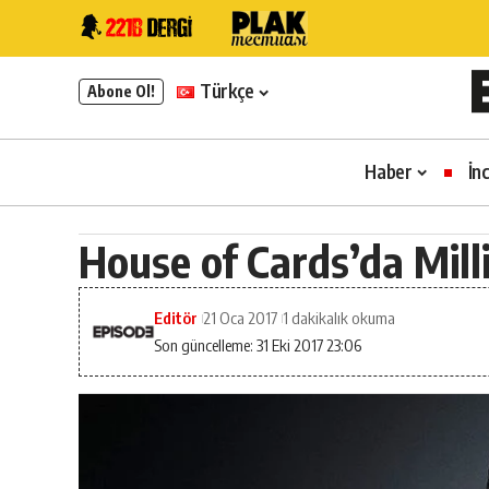
Türkçe
Abone Ol!
Haber
İn
House of Cards’da Milli
Editör
21 Oca 2017
1 dakikalık okuma
Son güncelleme: 31 Eki 2017 23:06