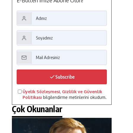
E-Bülten'imize Abone Olun!
Subscribe
Üyelik Sözleşmesi
,
Gizlilik ve Güvenlik
Politikası
bilgilendirme metinlerini okudum.
Çok Okunanlar