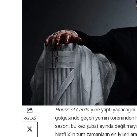
House of Cards
, yine yaptı yapacağın
gölgesinde geçen yemin töreninden h
PAYLAŞ
sezon, bu kez şubat ayında değil may
Netflix’in tüm zamanların en iyileri ar