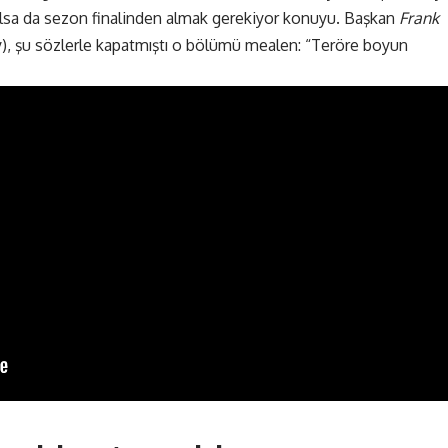
ı olsa da sezon finalinden almak gerekiyor konuyu. Başkan
Frank
 şu sözlerle kapatmıştı o bölümü mealen: “Teröre boyun