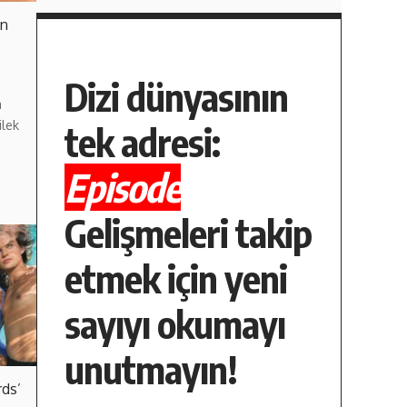
en
Dizi dünyasının
m
ilek
tek adresi:
Episode
Gelişmeleri takip
etmek için yeni
sayıyı okumayı
unutmayın!
rds’