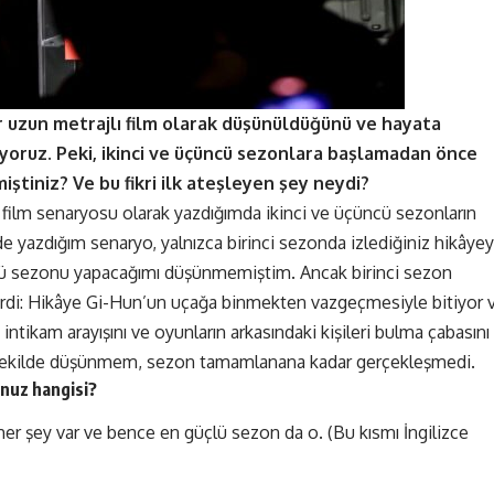
ir uzun metrajlı film olarak düşünüldüğünü ve hayata
liyoruz. Peki, ikinci ve üçüncü sezonlara başlamadan önce
ştiniz? Ve bu fikri ilk ateşleyen şey neydi?
ı film senaryosu olarak yazdığımda ikinci ve üçüncü sezonların
yazdığım senaryo, yalnızca birinci sezonda izlediğiniz hikâyey
ncü sezonu yapacağımı düşünmemiştim. Ancak birinci sezon
belirdi: Hikâye Gi-Hun’un uçağa binmekten vazgeçmesiyle bitiyor 
ikam arayışını ve oyunların arkasındaki kişileri bulma çabasını
ddi şekilde düşünmem, sezon tamamlanana kadar gerçekleşmedi.
nuz hangisi?
her şey var ve bence en güçlü sezon da o. (Bu kısmı İngilizce