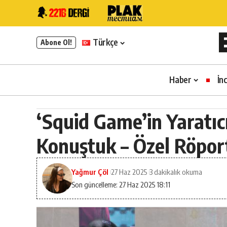
Türkçe
Abone Ol!
Haber
İn
‘Squid Game’in Yaratı
Konuştuk – Özel Röpor
Yağmur Çöl
27 Haz 2025
3 dakikalık okuma
Son güncelleme: 27 Haz 2025 18:11