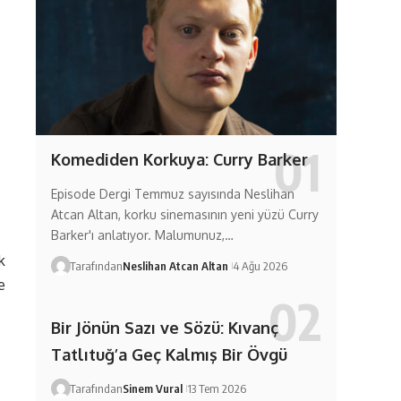
Komediden Korkuya: Curry Barker
Episode Dergi Temmuz sayısında Neslihan
Atcan Altan, korku sinemasının yeni yüzü Curry
Barker'ı anlatıyor. Malumunuz,…
k
Tarafından
Neslihan Atcan Altan
4 Ağu 2026
e
Bir Jönün Sazı ve Sözü: Kıvanç
Tatlıtuğ’a Geç Kalmış Bir Övgü
Tarafından
Sinem Vural
13 Tem 2026