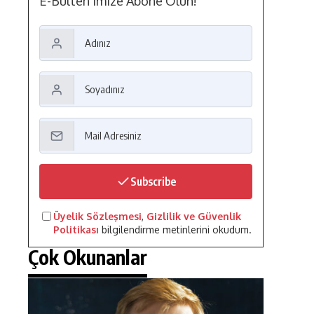
E-Bülten'imize Abone Olun!
Subscribe
Üyelik Sözleşmesi
,
Gizlilik ve Güvenlik
Politikası
bilgilendirme metinlerini okudum.
Çok Okunanlar