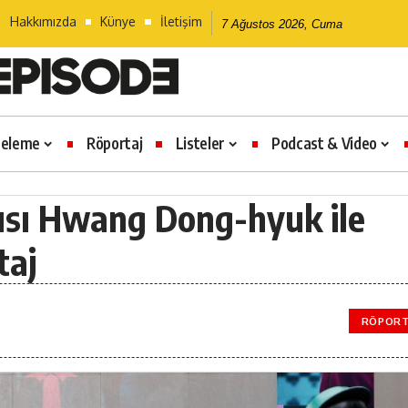
Hakkımızda
Künye
İletişim
7 Ağustos 2026, Cuma
celeme
Röportaj
Listeler
Podcast & Video
cısı Hwang Dong-hyuk ile
taj
RÖPORT