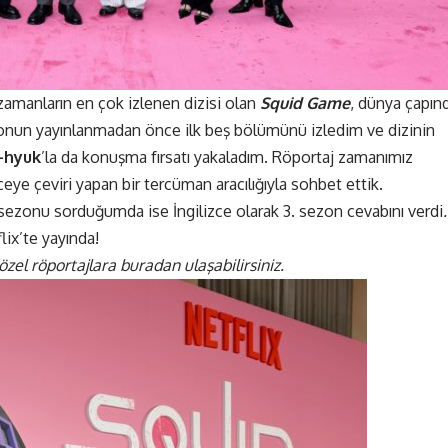
zamanların en çok izlenen dizisi olan
Squid Game
, dünya çapın
onun yayınlanmadan önce ilk beş bölümünü izledim ve dizinin
-hyuk
’la da konuşma fırsatı yakaladım. Röportaj zamanımız
ceye çeviri yapan bir tercüman aracılığıyla sohbet ettik.
zonu sorduğumda ise İngilizce olarak 3. sezon cevabını verdi
.
lix
’te yayında!
zel röportajlara buradan ulaşabilirsiniz.