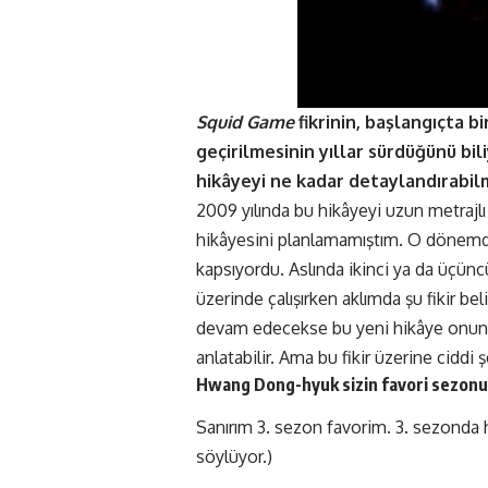
Squid Game
fikrinin, başlangıçta b
geçirilmesinin yıllar sürdüğünü bi
hikâyeyi ne kadar detaylandırabilmi
2009 yılında bu hikâyeyi uzun metrajl
hikâyesini planlamamıştım. O dönemde 
kapsıyordu. Aslında ikinci ya da üçü
üzerinde çalışırken aklımda şu fikir 
devam edecekse bu yeni hikâye onun int
anlatabilir. Ama bu fikir üzerine ci
Hwang Dong-hyuk sizin favori sezonu
Sanırım 3. sezon favorim. 3. sezonda 
söylüyor.)