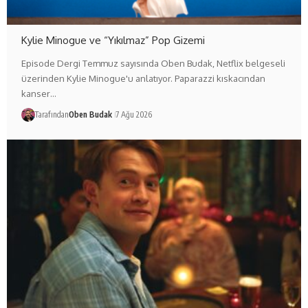
Kylie Minogue ve “Yıkılmaz” Pop Gizemi
Episode Dergi Temmuz sayısında Oben Budak, Netflix belgeseli
üzerinden Kylie Minogue'u anlatıyor. Paparazzi kıskacından
kanser…
Tarafından
Oben Budak
7 Ağu 2026