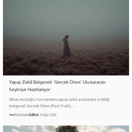
Yapay Zekâ Belgeseli ‘Gerçek Ötesi’ Uluslararası
Seyirciye Hazırlanıyor
Alkan Avcıoğlu'nun tamamı yapay zekâ araçlarıyla ürettiği
belgesel Gerçek Ötesi (Post Truth),…
Tarafından
Editör
6 Ağu 2026