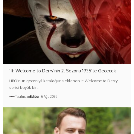
‘It: Welcome to Derry’nin 2. Sezonu 1935’te Geçecek
HBO'nun geçen yıl kataloğuna eklenen It: Welcome to Derry
serisi büyük bir…
Tarafından
Editör
6 Ağu 2026