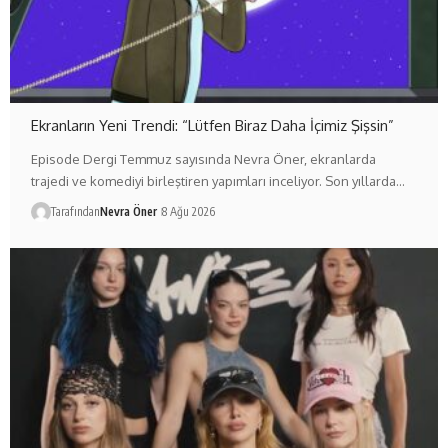
Ekranların Yeni Trendi: “Lütfen Biraz Daha İçimiz Şişsin”
Episode Dergi Temmuz sayısında Nevra Öner, ekranlarda
trajedi ve komediyi birleştiren yapımları inceliyor. Son yıllarda…
Tarafından
Nevra Öner
8 Ağu 2026