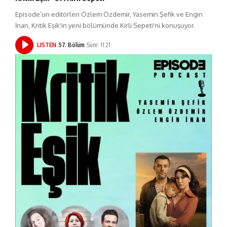
Episode’un editörleri Özlem Özdemir, Yasemin Şefik ve Engin
İnan, Kritik Eşik'in yeni bölümünde Kirli Sepeti'ni konuşuyor.
LISTEN
57. Bölüm
Süre: 11:21