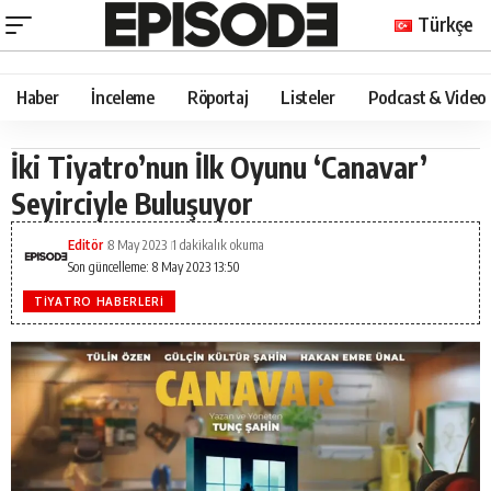
Türkçe
Haber
İnceleme
Röportaj
Listeler
Podcast & Video
İki Tiyatro’nun İlk Oyunu ‘Canavar’
Seyirciyle Buluşuyor
Editör
8 May 2023
1 dakikalık okuma
Son güncelleme: 8 May 2023 13:50
TIYATRO HABERLERI