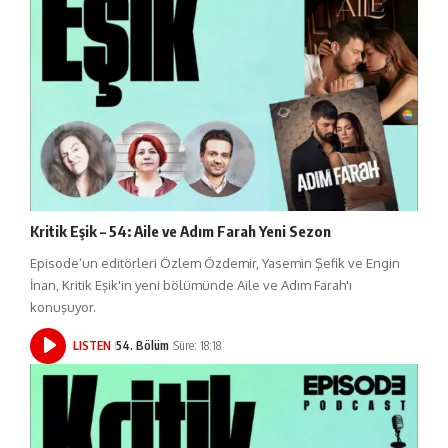
Kritik Eşik – 54: Aile ve Adım Farah Yeni Sezon
Episode’un editörleri Özlem Özdemir, Yasemin Şefik ve Engin
İnan, Kritik Eşik'in yeni bölümünde Aile ve Adım Farah'ı
konuşuyor.
LISTEN
54. Bölüm
Süre: 18:18