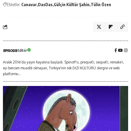
Etiketler:
Canavar
DasDas
Gülçin Kültür Şahin
Tülin Özen
Editör
Aralık 2016'da yayın hayatına başladı. Spinoff'u, prequel'i, sequel'i, remake'i,
eşi benzeri muadili olmayan, Türkiye'nin tek DİZİ KÜLTÜRÜ dergisi ve web
platformu...