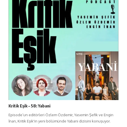
Kritik Eşik – 58: Yabani
Episode’un editörleri Özlem Özdemir, Yasemin Şefik ve Engin
İnan, Kritik Eşik'in yeni bölümünde Yabani dizisini konuşuyor.