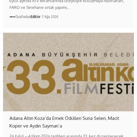
Eylül ayında ATV ekranlarında izleyiciyle buluşmaya hazırlanan,
FARO ve Sinehane ortak yapımı…
Tarafından
Editör
7 Ağu 2026
Adana Altın Koza’da Emek Ödülleri Suna Selen, Macit
Koper ve Aydın Sayman’a
26 Eylül – 4 Ekim 2026 tarihleri arasında 33. kez düzenlenecek