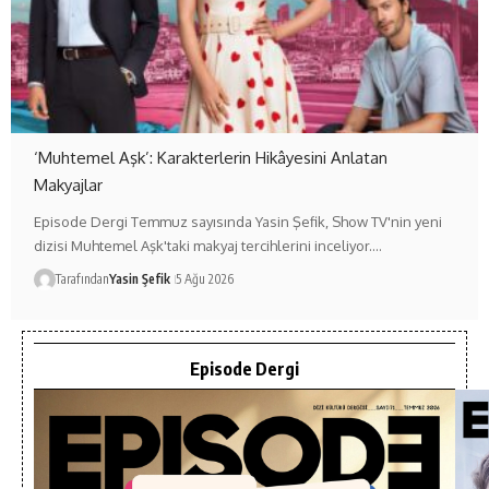
‘Muhtemel Aşk’: Karakterlerin Hikâyesini Anlatan
Makyajlar
Episode Dergi Temmuz sayısında Yasin Şefik, Show TV'nin yeni
dizisi Muhtemel Aşk'taki makyaj tercihlerini inceliyor.…
Tarafından
Yasin Şefik
5 Ağu 2026
Episode Dergi