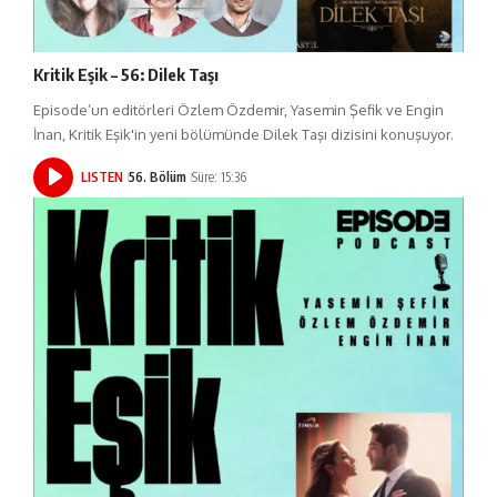
Kritik Eşik – 56: Dilek Taşı
Episode’un editörleri Özlem Özdemir, Yasemin Şefik ve Engin
İnan, Kritik Eşik'in yeni bölümünde Dilek Taşı dizisini konuşuyor.
LISTEN
56. Bölüm
Süre: 15:36