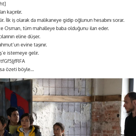
ht]
 kaçırılır.
. İlk iş olarak da malikaneye gidip oğlunun hesabını sorar.
e Osman, tüm mahalleye baba olduğunu ilan eder.
larının eline düşer.
hmut’un evine taşınır.
’e istemeye gelir.
tfGf5JjfRFA
ısa özeti böyle…