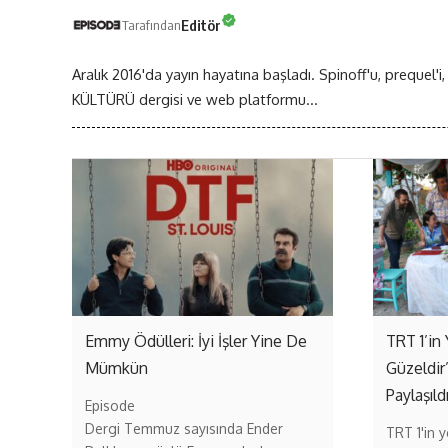
Editör
Tarafından
Aralık 2016'da yayın hayatına başladı. Spinoff'u, prequel'i,
KÜLTÜRÜ dergisi ve web platformu...
Emmy Ödülleri: İyi İşler Yine De
TRT 1’in 
Mümkün
Güzeldir
Paylaşıld
Episode
Dergi Temmuz sayısında Ender
TRT 1'in ye