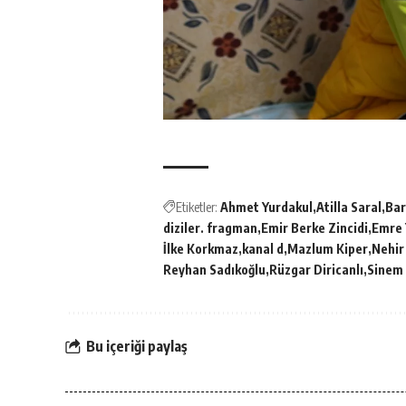
Etiketler:
Ahmet Yurdakul
Atilla Saral
Bar
diziler. fragman
Emir Berke Zincidi
Emre 
İlke Korkmaz
kanal d
Mazlum Kiper
Nehir
Reyhan Sadıkoğlu
Rüzgar Diricanlı
Sinem 
Bu içeriği paylaş