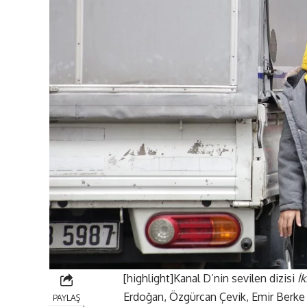
[highlight]Kanal D’nin sevilen dizisi
İ
Erdoğan, Özgürcan Çevik, Emir Berke Zi
PAYLAŞ