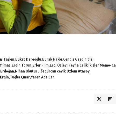
ış Taşkın
Buket Dereoğlu
Burak Hakkı
Cengiz Gezgin
dizi
Yılmaz
Ergin Torun
Erler Film
Erol Özlevi
Feyha Çelik
İkizler Memo-Ca
 Erdoğan
Nihan Okutucu
özgürcan çevik
Özlem Atasoy
Ergin
Tuğba Çınar
Yaren Ada Can