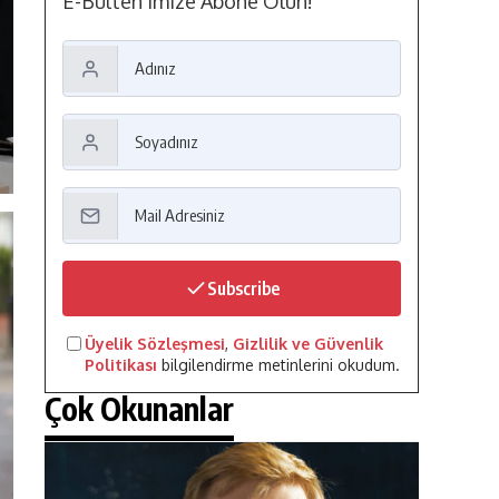
E-Bülten'imize Abone Olun!
Subscribe
Üyelik Sözleşmesi
,
Gizlilik ve Güvenlik
Politikası
bilgilendirme metinlerini okudum.
Çok Okunanlar