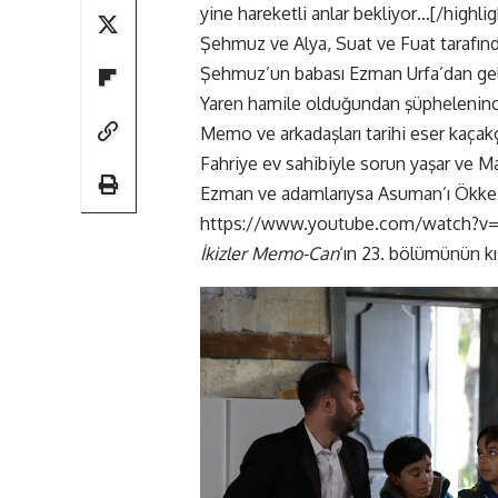
yine hareketli anlar bekliyor…[/highlig
Şehmuz ve Alya, Suat ve Fuat tarafından
Şehmuz’un babası Ezman Urfa’dan gelir
Yaren hamile olduğundan şüpheleninc
Memo ve arkadaşları tarihi eser kaçakçı
Fahriye ev sahibiyle sorun yaşar ve Ma
Ezman ve adamlarıysa Asuman’ı Ökkeş
https://www.youtube.com/watch?v=
İkizler Memo-Can
‘ın 23. bölümünün k