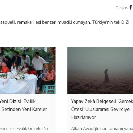
Takip et:
 sequel'i, remake'i, eşi benzeri muadili olmayan, Türkiye'nin tek DİZİ
Yeni Dizisi ‘Evlilik
Yapay Zekâ Belgeseli ‘Gerçe
’ Setinden Yeni Kareler
Ötesi’ Uluslararası Seyirciye
ı
Hazırlanıyor
ni dizisi Evlilik Güzeldir'in
Alkan Avcıoğlu'nun tamamı yap