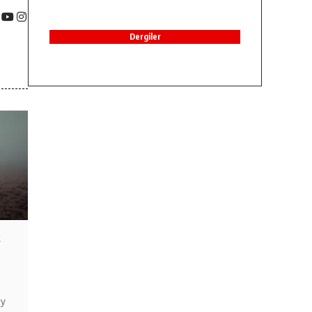
Dergiler
k
ay