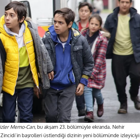
kizler Memo-Can
, bu akşam 23. bölümüyle ekranda. Nehir
ncidi’in başrolleri üstlendiği dizinin yeni bölümünde izleyiciyi