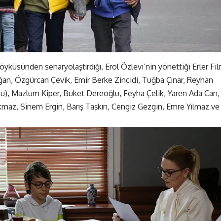
küsünden senaryolaştırdığı, Erol Özlevi’nin yönettiği Erler Fi
doğan, Özgürcan Çevik, Emir Berke Zincidi, Tuğba Çınar, Reyhan
u), Mazlum Kiper, Buket Dereoğlu, Feyha Çelik, Yaren Ada Can,
orkmaz, Sinem Ergin, Barış Taşkın, Cengiz Gezgin, Emre Yılmaz ve