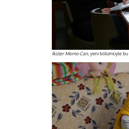
İkizler Memo-Can
, yeni bölümüyle b