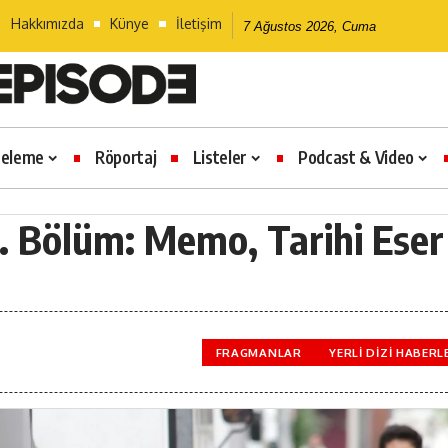
Hakkımızda
Künye
İletişim
7 Ağustos 2026, Cuma
celeme
Röportaj
Listeler
Podcast & Video
. Bölüm: Memo, Tarihi Eser
FRAGMANLAR
YERLI DIZI HABERL