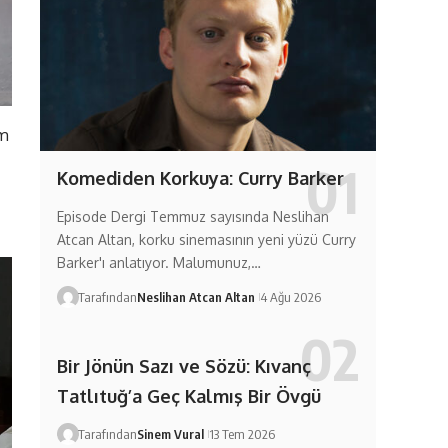
lm
Komediden Korkuya: Curry Barker
Episode Dergi Temmuz sayısında Neslihan
Atcan Altan, korku sinemasının yeni yüzü Curry
Barker'ı anlatıyor. Malumunuz,…
Tarafından
Neslihan Atcan Altan
4 Ağu 2026
Bir Jönün Sazı ve Sözü: Kıvanç
Tatlıtuğ’a Geç Kalmış Bir Övgü
Tarafından
Sinem Vural
13 Tem 2026