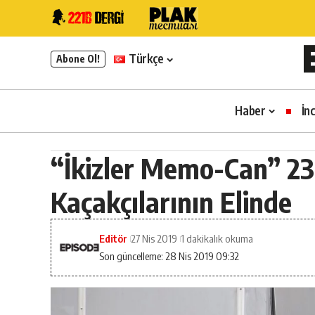
Türkçe
Abone Ol!
Haber
İn
“İkizler Memo-Can” 23
Kaçakçılarının Elinde
Editör
27 Nis 2019
1 dakikalık okuma
Son güncelleme: 28 Nis 2019 09:32