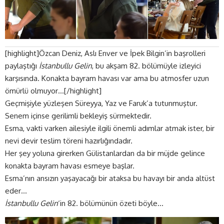
[highlight]Özcan Deniz, Aslı Enver ve İpek Bilgin’in başrolleri
paylaştığı
İstanbullu Gelin
, bu akşam 82. bölümüyle izleyici
karşısında. Konakta bayram havası var ama bu atmosfer uzun
ömürlü olmuyor…[/highlight]
Geçmişiyle yüzleşen Süreyya, Yaz ve Faruk’a tutunmuştur.
Senem içinse gerilimli bekleyiş sürmektedir.
Esma, vakti varken ailesiyle ilgili önemli adımlar atmak ister, bir
nevi devir teslim töreni hazırlığındadır.
Her şey yoluna girerken Gülistanlardan da bir müjde gelince
konakta bayram havası esmeye başlar.
Esma’nın ansızın yaşayacağı bir ataksa bu havayı bir anda altüst
eder…
İstanbullu Gelin
‘in 82. bölümünün özeti böyle…