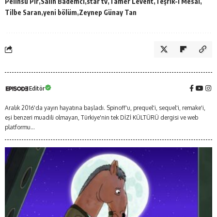
Pelinsu Pir
Salih Bademci
star tv
Tamer Levent
Teşrik-i Mesai
Tilbe Saran
yeni bölüm
Zeynep Günay Tan
Editör
Aralık 2016'da yayın hayatına başladı. Spinoff'u, prequel'i, sequel'i, remake'i,
eşi benzeri muadili olmayan, Türkiye'nin tek DİZİ KÜLTÜRÜ dergisi ve web
platformu...