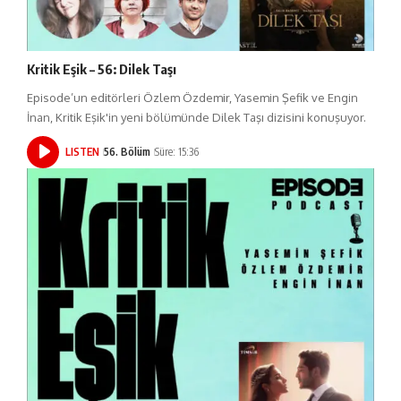
Kritik Eşik – 56: Dilek Taşı
Episode’un editörleri Özlem Özdemir, Yasemin Şefik ve Engin
İnan, Kritik Eşik'in yeni bölümünde Dilek Taşı dizisini konuşuyor.
LISTEN
56. Bölüm
Süre: 15:36