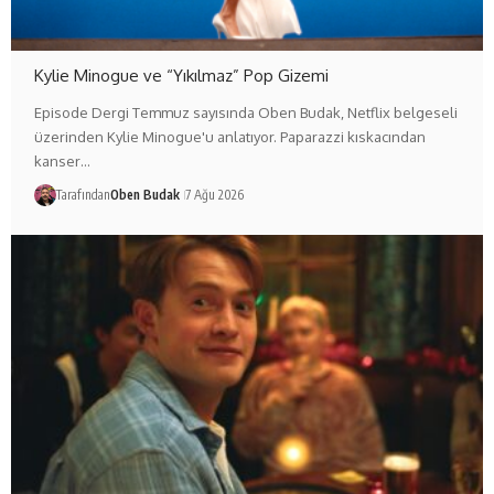
Kylie Minogue ve “Yıkılmaz” Pop Gizemi
Episode Dergi Temmuz sayısında Oben Budak, Netflix belgeseli
üzerinden Kylie Minogue'u anlatıyor. Paparazzi kıskacından
kanser…
Tarafından
Oben Budak
7 Ağu 2026