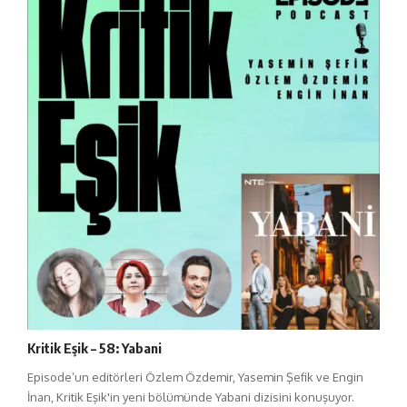
Kritik Eşik – 58: Yabani
Episode’un editörleri Özlem Özdemir, Yasemin Şefik ve Engin
İnan, Kritik Eşik'in yeni bölümünde Yabani dizisini konuşuyor.