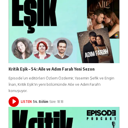
Kritik Eşik – 54: Aile ve Adım Farah Yeni Sezon
Episode’un editörleri Özlem Özdemir, Yasemin Şefik ve Engin
İnan, Kritik Eşik'in yeni bölümünde Aile ve Adım Farah'ı
konuşuyor.
LISTEN
54. Bölüm
Süre: 18:18