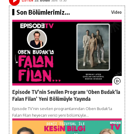
LISTEN
53. Bölüm
Süre: 19:30
Son Bölümlerimiz...
Video
Episode TV’nin Sevilen Programı ‘Oben Budak’la
Falan Filan’ Yeni Bölümüyle Yayında
Episode TV’nin sevilen programlarından Oben Budak'la
Falan Filan heyecan verici yeni bölümüyle…