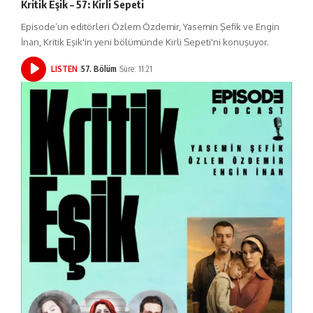
Kritik Eşik – 57: Kirli Sepeti
Episode’un editörleri Özlem Özdemir, Yasemin Şefik ve Engin
İnan, Kritik Eşik'in yeni bölümünde Kirli Sepeti'ni konuşuyor.
LISTEN
57. Bölüm
Süre: 11:21