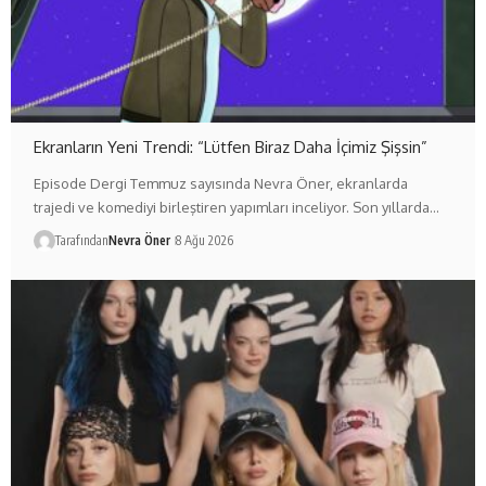
Ekranların Yeni Trendi: “Lütfen Biraz Daha İçimiz Şişsin”
Episode Dergi Temmuz sayısında Nevra Öner, ekranlarda
trajedi ve komediyi birleştiren yapımları inceliyor. Son yıllarda…
Tarafından
Nevra Öner
8 Ağu 2026