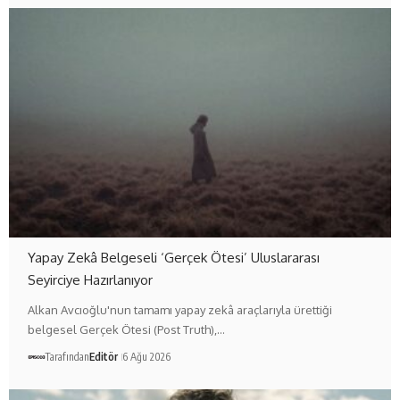
Yapay Zekâ Belgeseli ‘Gerçek Ötesi’ Uluslararası
Seyirciye Hazırlanıyor
Alkan Avcıoğlu'nun tamamı yapay zekâ araçlarıyla ürettiği
belgesel Gerçek Ötesi (Post Truth),…
Tarafından
Editör
6 Ağu 2026