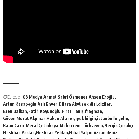
Etiketler:
03 Medya
Ahmet Sabri Özmener
Ahsen Eroğlu
Artun Kasapoğlu
Aslı Enver
Dilara Akyüsek
dizi
diziler
Eren Balkan
Fatih Koyunoğlu
Fırat Tanış
fragman
Güven Murat Akpınar
Hakan Altıner
ipek bilgin
istanbullu gelin
Kaan Çakır
Meral Çetinkaya
Muharrem Türkseven
Nergis Çorakçı
Neslihan Arslan
Neslihan Yeldan
Nihal Yalçın
özcan deniz