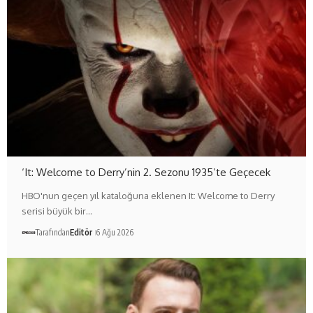
‘It: Welcome to Derry’nin 2. Sezonu 1935’te Geçecek
HBO'nun geçen yıl kataloğuna eklenen It: Welcome to Derry
serisi büyük bir…
Tarafından
Editör
6 Ağu 2026