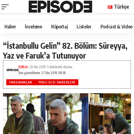
Türkçe
Haber
İnceleme
Röportaj
Listeler
Podcast & Video
“İstanbullu Gelin” 82. Bölüm: Süreyya,
Yaz ve Faruk’a Tutunuyor
Editör
26 Nis 2019
1 dakikalık okuma
Son güncelleme: 27 Nis 2019 08:18
FRAGMANLAR
YERLI DIZI HABERLERI