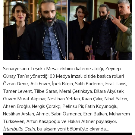
Senaryosunu Teşrik-i Mesai ekibinin kaleme aldığı, Zeynep
Günay Tan’ın yönettiği 03 Medya imzalı dizide başlıca rolleri
Özcan Deniz, Aslı Enver, İpek Bilgin, Salih Bademci, Fırat Tanış,
Tamer Levent, Tilbe Saran, Meral Çetinkaya, Dilara Akyüsek,
Güven Murat Akpınar, Neslihan Yeldan, Kaan Çakır, Nihal Yalçın,
Ahsen Eroğlu, Nergis Çorakçı, Pelinsu Pir, Fatih Koyunoğlu,
Neslihan Arslan, Ahmet Sabri Özmener, Eren Balkan, Muharrem
Türkseven, Artun Kasapoğlu ve Hakan Altıner paylaşıyor.
İstanbullu Gelin
, bu akşam yeni bölümüyle ekranda…