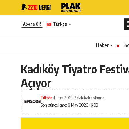
Türkçe
Abone Ol!
Haber
İn
Kadıköy Tiyatro Festiv
Açıyor
Editör
1 Tem 2019
2 dakikalık okuma
Son güncelleme: 8 May 2020 16:03