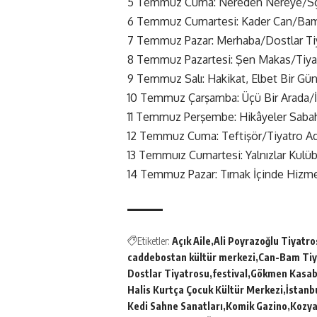
5 Temmuz Cuma: Nereden Nereye/Sg
6 Temmuz Cumartesi: Kader Can/Bam
7 Temmuz Pazar: Merhaba/Dostlar Ti
8 Temmuz Pazartesi: Şen Makas/Tiya
9 Temmuz Salı: Hakikat, Elbet Bir Gü
10 Temmuz Çarşamba: Üçü Bir Arada/İ
11 Temmuz Perşembe: Hikâyeler Sabaha
12 Temmuz Cuma: Teftişör/Tiyatro 
13 Temmuız Cumartesi: Yalnızlar Kulü
14 Temmuz Pazar: Tırnak İçinde Hizm
Etiketler:
Açık Aile
Ali Poyrazoğlu Tiyatro
caddebostan kültür merkezi
Can-Bam Tiy
Dostlar Tiyatrosu
festival
Gökmen Kasab
Halis Kurtça Çocuk Kültür Merkezi
İstanb
Kedi Sahne Sanatları
Komik Gazino
Kozya