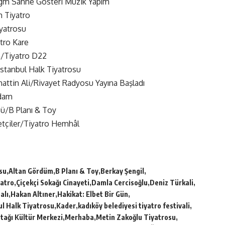
m Sahne Gösteri Müzik Yapım
 Tiyatro
yatrosu
tro Kare
n/Tiyatro D22
stanbul Halk Tiyatrosu
ttin Ali/Rivayet Radyosu Yayına Başladı
Adam
bü/B Planı & Toy
etçiler/Tiyatro Hemhâl
su
Altan Gördüm
B Planı & Toy
Berkay Şengil
atro
Çiçekçi Sokağı Cinayeti
Damla Cercisoğlu
Deniz Türkali
alı
Hakan Altıner
Hakikat: Elbet Bir Gün
ul Halk Tiyatrosu
Kader
kadıköy belediyesi tiyatro festivali
tağı Kültür Merkezi
Merhaba
Metin Zakoğlu Tiyatrosu