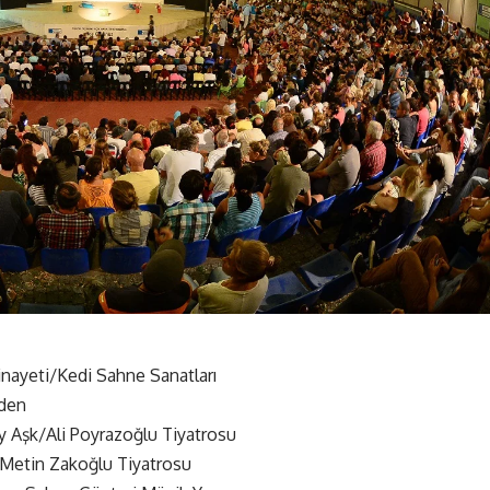
inayeti/Kedi Sahne Sanatları
iden
 Aşk/Ali Poyrazoğlu Tiyatrosu
etin Zakoğlu Tiyatrosu