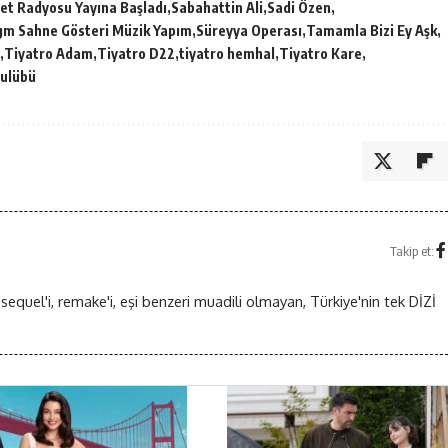
et Radyosu Yayına Başladı
Sabahattin Ali
Sadi Özen
gm Sahne Gösteri Müzik Yapım
Süreyya Operası
Tamamla Bizi Ey Aşk
Tiyatro Adam
Tiyatro D22
tiyatro hemhal
Tiyatro Kare
Kulübü
Takip et:
 sequel'i, remake'i, eşi benzeri muadili olmayan, Türkiye'nin tek DİZİ