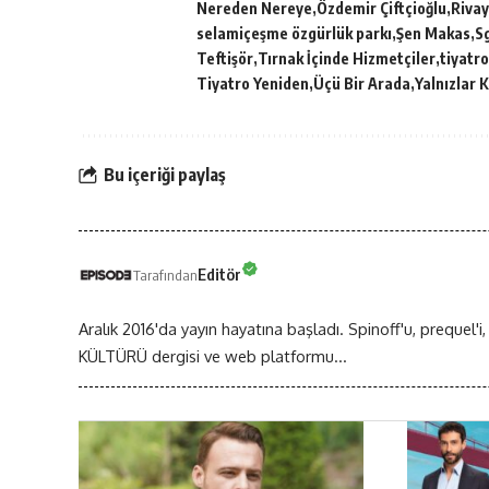
Nereden Nereye
Özdemir Çiftçioğlu
Rivay
selamiçeşme özgürlük parkı
Şen Makas
S
Teftişör
Tırnak İçinde Hizmetçiler
tiyatro
Tiyatro Yeniden
Üçü Bir Arada
Yalnızlar 
Bu içeriği paylaş
Editör
Tarafından
Aralık 2016'da yayın hayatına başladı. Spinoff'u, prequel'i,
KÜLTÜRÜ dergisi ve web platformu...