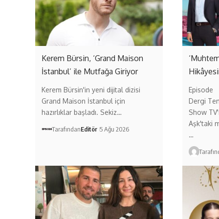
Kerem Bürsin, ‘Grand Maison
‘Muhteme
İstanbul’ ile Mutfağa Giriyor
Hikâyesi
Kerem Bürsin'in yeni dijital dizisi
Episode
Grand Maison İstanbul için
Dergi Tem
hazırlıklar başladı. Sekiz…
Show TV'n
Aşk'taki m
Tarafından
Editör
5 Ağu 2026
…
Tarafı