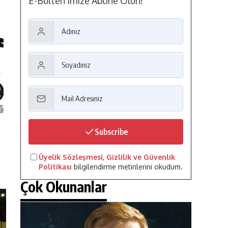
E-Bülten'imize Abone Olun!
Subscribe
Üyelik Sözleşmesi
,
Gizlilik ve Güvenlik
Politikası
bilgilendirme metinlerini okudum.
Çok Okunanlar