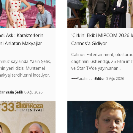
l Aşk’: Karakterlerin
‘Çirkin’ Ekibi MIPCOM 2026 İ
ni Anlatan Makyajlar
Cannes’a Gidiyor
Calinos Entertainment, uluslarar
muz sayısında Yasin Şefik,
dağıtımını üstlendiği, 25 Film imz
in yeni dizisi Muhtemel
ve Star TV'de yayınlanan…
akyaj tercihlerini inceliyor.
Tarafından
Editör
5 Ağu 2026
ndan
Yasin Şefik
5 Ağu 2026