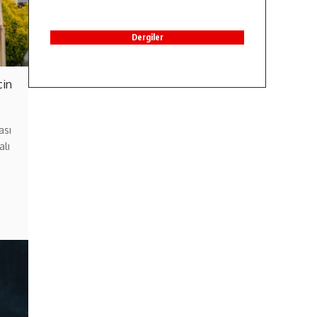
Dergiler
çin
ası
alı