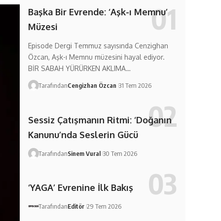
Başka Bir Evrende: ‘Aşk-ı Memnu’
Müzesi
Episode Dergi Temmuz sayısında Cenzighan
Özcan, Aşk-ı Memnu müzesini hayal ediyor.
BİR SABAH YÜRÜRKEN AKLIMA…
Tarafından
Cengizhan Özcan
31 Tem 2026
Sessiz Çatışmanın Ritmi: ‘Doğanın
Kanunu’nda Seslerin Gücü
Tarafından
Sinem Vural
30 Tem 2026
‘YAGA’ Evrenine İlk Bakış
Tarafından
Editör
29 Tem 2026