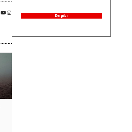
Dergiler
k