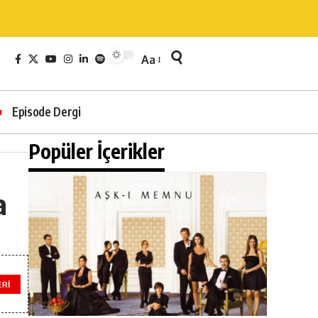
Aa
Episode Dergi
Popüler İçerikler
a
ERI