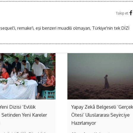
Takip et:
 sequel'i, remake'i, eşi benzeri muadili olmayan, Türkiye'nin tek DİZİ
Yeni Dizisi ‘Evlilik
Yapay Zekâ Belgeseli ‘Gerçe
’ Setinden Yeni Kareler
Ötesi’ Uluslararası Seyirciye
ı
Hazırlanıyor