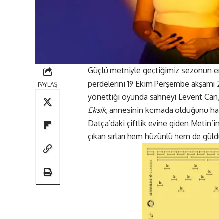
Güçlü metniyle geçtiğimiz sezonun en
perdelerini 19 Ekim Perşembe akşamı 2
PAYLAŞ
yönettiği oyunda sahneyi Levent Can
Eksik
, annesinin komada olduğunu habe
Datça’daki çiftlik evine giden Metin’in
çıkan sırları hem hüzünlü hem de güldü