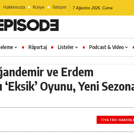
Hakkımızda
Künye
İletişim
7 Ağustos 2026, Cuma
celeme
Röportaj
Listeler
Podcast & Video
ğandemir ve Erdem
ı ‘Eksik’ Oyunu, Yeni Sezon
TIYATRO HABERL