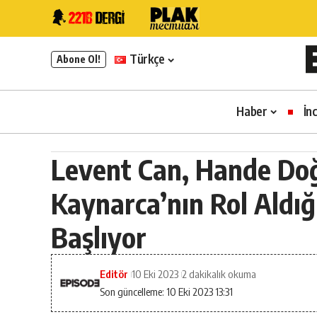
Türkçe
Abone Ol!
Haber
İn
Levent Can, Hande Do
Kaynarca’nın Rol Aldığ
Başlıyor
Editör
10 Eki 2023
2 dakikalık okuma
Son güncelleme: 10 Eki 2023 13:31