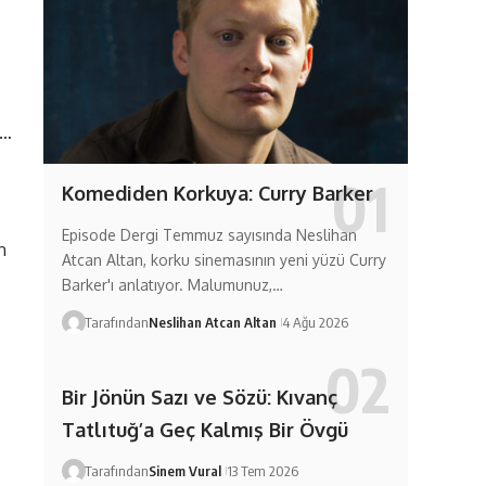
i…
Komediden Korkuya: Curry Barker
Episode Dergi Temmuz sayısında Neslihan
n
Atcan Altan, korku sinemasının yeni yüzü Curry
Barker'ı anlatıyor. Malumunuz,…
Tarafından
Neslihan Atcan Altan
4 Ağu 2026
Bir Jönün Sazı ve Sözü: Kıvanç
Tatlıtuğ’a Geç Kalmış Bir Övgü
Tarafından
Sinem Vural
13 Tem 2026