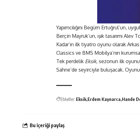
Yapımcılığını Begüm Ertuğrul’un, uygul
Berçin Mayruk’un, ışık tasarımı Alev To
Kadar’ın ilk tiyatro oyunu olarak Arka
Classics ve BMS Mobilya’nın kurumsa
Tek perdelik
Eksik
, sezonun ilk oyun
Sahne’de seyirciyle buluşacak. Oyunun
Etiketler:
Eksik
Erdem Kaynarca
Hande D
Bu içeriği paylaş