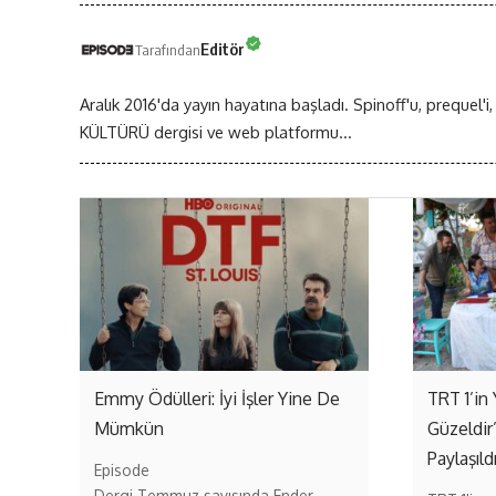
Editör
Tarafından
Aralık 2016'da yayın hayatına başladı. Spinoff'u, prequel'i,
KÜLTÜRÜ dergisi ve web platformu...
Emmy Ödülleri: İyi İşler Yine De
TRT 1’in 
Mümkün
Güzeldir
Paylaşıld
Episode
Dergi Temmuz sayısında Ender