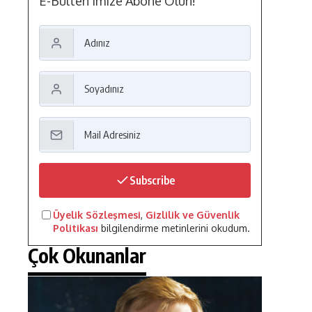
E-Bülten'imize Abone Olun!
Subscribe
Üyelik Sözleşmesi
,
Gizlilik ve Güvenlik
Politikası
bilgilendirme metinlerini okudum.
Çok Okunanlar