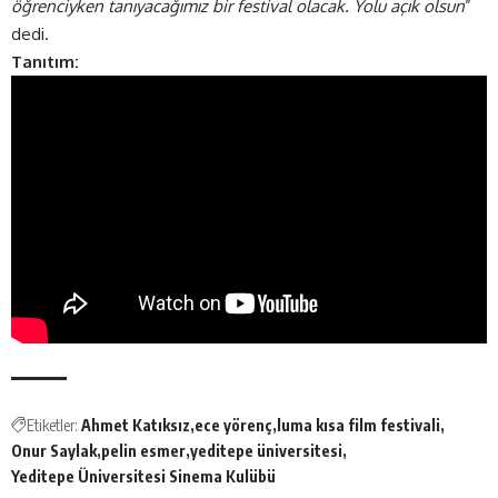
öğrenciyken tanıyacağımız bir festival olacak. Yolu açık olsun
”
dedi.
Tanıtım:
Etiketler:
Ahmet Katıksız
ece yörenç
luma kısa film festivali
Onur Saylak
pelin esmer
yeditepe üniversitesi
Yeditepe Üniversitesi Sinema Kulübü