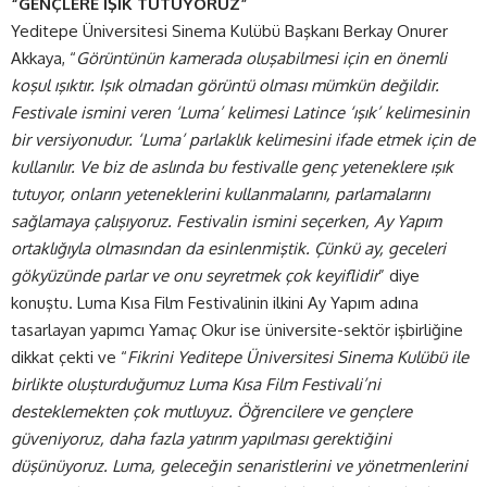
“GENÇLERE IŞIK TUTUYORUZ”
Yeditepe Üniversitesi Sinema Kulübü Başkanı Berkay Onurer
Akkaya, “
Görüntünün kamerada oluşabilmesi için en önemli
koşul ışıktır. Işık olmadan görüntü olması mümkün değildir.
Festivale ismini veren ‘Luma’ kelimesi Latince ‘ışık’ kelimesinin
bir versiyonudur. ‘Luma’ parlaklık kelimesini ifade etmek için de
kullanılır. Ve biz de aslında bu festivalle genç yeteneklere ışık
tutuyor, onların yeteneklerini kullanmalarını, parlamalarını
sağlamaya çalışıyoruz. Festivalin ismini seçerken, Ay Yapım
ortaklığıyla olmasından da esinlenmiştik. Çünkü ay, geceleri
gökyüzünde parlar ve onu seyretmek çok keyiflidir
” diye
konuştu. Luma Kısa Film Festivalinin ilkini Ay Yapım adına
tasarlayan yapımcı Yamaç Okur ise üniversite-sektör işbirliğine
dikkat çekti ve “
Fikrini Yeditepe Üniversitesi Sinema Kulübü ile
birlikte oluşturduğumuz Luma Kısa Film Festivali’ni
desteklemekten çok mutluyuz. Öğrencilere ve gençlere
güveniyoruz, daha fazla yatırım yapılması gerektiğini
düşünüyoruz. Luma, geleceğin senaristlerini ve yönetmenlerini