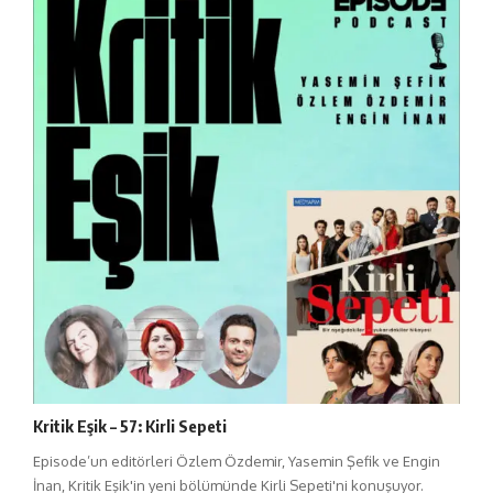
Kritik Eşik – 57: Kirli Sepeti
Episode’un editörleri Özlem Özdemir, Yasemin Şefik ve Engin
İnan, Kritik Eşik'in yeni bölümünde Kirli Sepeti'ni konuşuyor.