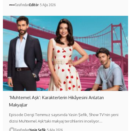
Tarafından
Editör
5 Ağu 2026
‘Muhtemel Aşk’: Karakterlerin Hikâyesini Anlatan
Makyajlar
Episode Dergi Temmuz sayısında Yasin Şefik, Show TV'nin yeni
dizisi Muhtemel Aşk'taki makyaj tercihlerini inceliyor.…
Tarafından
Yasin Şefik
5 Ağu 2026