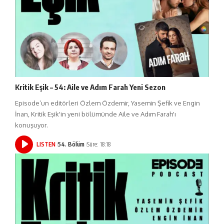
Kritik Eşik – 54: Aile ve Adım Farah Yeni Sezon
Episode’un editörleri Özlem Özdemir, Yasemin Şefik ve Engin
İnan, Kritik Eşik'in yeni bölümünde Aile ve Adım Farah'ı
konuşuyor.
LISTEN
54. Bölüm
Süre: 18:18