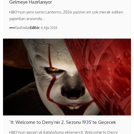
Gelmeye Hazırlanıyor
HBO'nun yeni serisi Lanterns, 2026 yazının en çok merak edilen
yapımları arasında…
Tarafından
Editör
6 Ağu 2026
‘It: Welcome to Derry’nin 2. Sezonu 1935’te Geçecek
HBO'nun geçen yıl kataloğuna eklenen It: Welcome to Derry