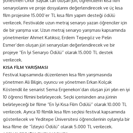
yönetmen Onur Saylak’tan oluşan jüri, öğrencilerin kısa film
senaryolarını ve proje dosyalarını değerlendirecek ve üç kısa
film projesine 15.000’er TL kısa film yapım desteği ödülü
verilecek. Festivalde uzun metraj senaryo yazan öğrenciler için
de bir yarışma var. Uzun metraj senaryo yarışması kapsamında
yönetmenler Ahmet Katıksız, Erdem Tepegöz ve Pelin
Esmer’den oluşan jüri senaryoları değerlendirecek ve bir
projeye “En İyi Senaryo Ödülü” olarak 15.000 TL destek
verilecek.
KISA FİLM YARIŞMASI
Festival kapsamında düzenlenen kısa film yarışmasında
yönetmen Ali Bilgin, oyuncu ve yönetmen Erkan Kolçak
Köstendil ile senarist Sema Ergenekon’dan oluşan jüri yılın en iyi
10 öğrenci filmini belirleyecek. Seçki içerisinden ana jürinin
belirleyeceği bir filme “En İyi Kısa Film Ödülü” olarak 10.000 TL
verilecek. Ayrıca 10 filmlik kısa film seçkisi festival kapsamında
gösterilecek ve Yeditepe Üniversitesi öğrencilerinin oylarıyla bir
kısa filme de “İzleyici Ödülü” olarak 5.000 TL verilecek.