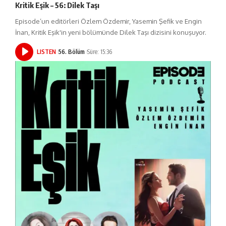
Kritik Eşik – 56: Dilek Taşı
Episode’un editörleri Özlem Özdemir, Yasemin Şefik ve Engin
İnan, Kritik Eşik'in yeni bölümünde Dilek Taşı dizisini konuşuyor.
LISTEN
56. Bölüm
Süre: 15:36