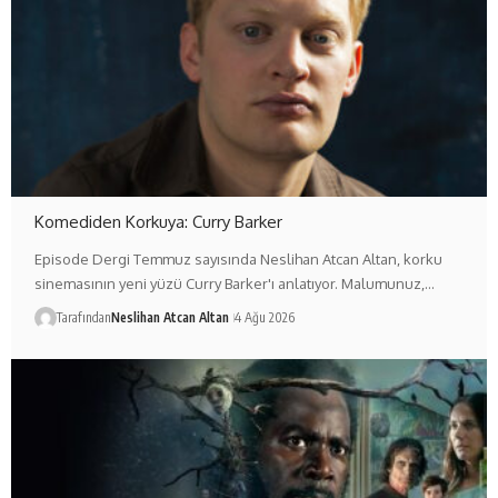
Komediden Korkuya: Curry Barker
Episode Dergi Temmuz sayısında Neslihan Atcan Altan, korku
sinemasının yeni yüzü Curry Barker'ı anlatıyor. Malumunuz,…
Tarafından
Neslihan Atcan Altan
4 Ağu 2026