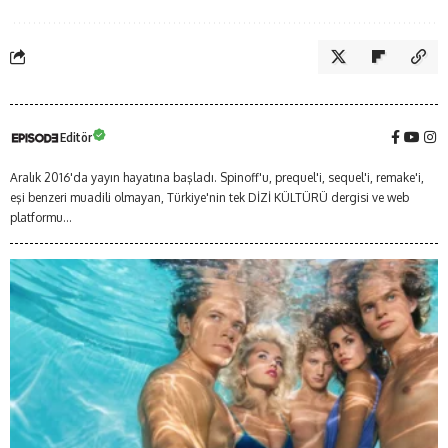
Editör
Aralık 2016'da yayın hayatına başladı. Spinoff'u, prequel'i, sequel'i, remake'i,
eşi benzeri muadili olmayan, Türkiye'nin tek DİZİ KÜLTÜRÜ dergisi ve web
platformu...