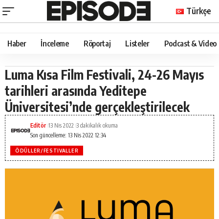
Türkçe
Haber
İnceleme
Röportaj
Listeler
Podcast & Video
Luma Kısa Film Festivali, 24-26 Mayıs
tarihleri arasında Yeditepe
Üniversitesi’nde gerçekleştirilecek
Editör
13 Nis 2022
3 dakikalık okuma
Son güncelleme: 13 Nis 2022 12:34
ÖDÜLLER/FESTIVALLER