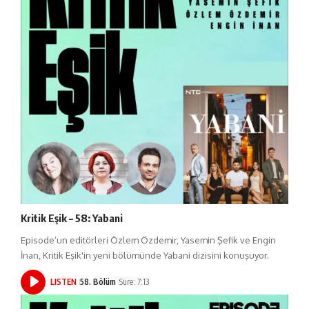
Kritik Eşik – 58: Yabani
Episode’un editörleri Özlem Özdemir, Yasemin Şefik ve Engin
İnan, Kritik Eşik'in yeni bölümünde Yabani dizisini konuşuyor.
LISTEN
58. Bölüm
Süre: 7:13