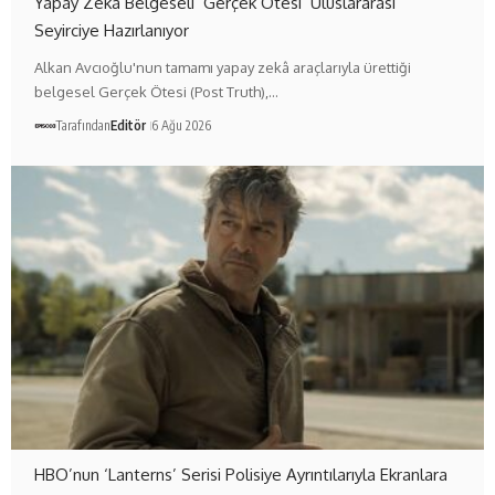
Yapay Zekâ Belgeseli ‘Gerçek Ötesi’ Uluslararası
Seyirciye Hazırlanıyor
Alkan Avcıoğlu'nun tamamı yapay zekâ araçlarıyla ürettiği
belgesel Gerçek Ötesi (Post Truth),…
Tarafından
Editör
6 Ağu 2026
HBO’nun ‘Lanterns’ Serisi Polisiye Ayrıntılarıyla Ekranlara