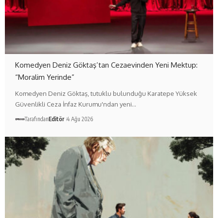
Komedyen Deniz Göktaş’tan Cezaevinden Yeni Mektup:
“Moralim Yerinde”
Komedyen Deniz Göktaş, tutuklu bulunduğu Karatepe Yüksek
Güvenlikli Ceza İnfaz Kurumu'ndan yeni…
Tarafından
Editör
4 Ağu 2026