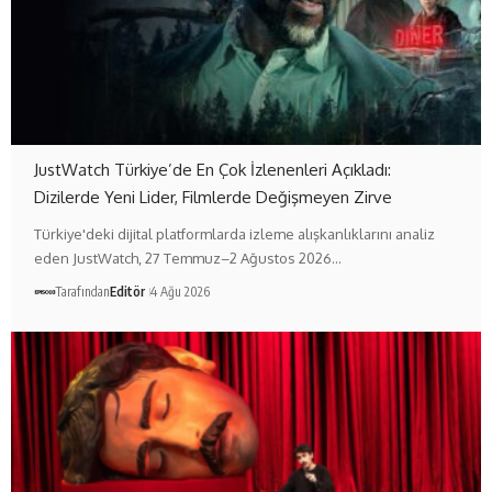
JustWatch Türkiye’de En Çok İzlenenleri Açıkladı:
Dizilerde Yeni Lider, Filmlerde Değişmeyen Zirve
Türkiye'deki dijital platformlarda izleme alışkanlıklarını analiz
eden JustWatch, 27 Temmuz–2 Ağustos 2026…
Tarafından
Editör
4 Ağu 2026