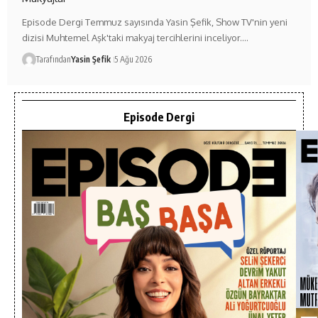
Episode Dergi Temmuz sayısında Yasin Şefik, Show TV'nin yeni
dizisi Muhtemel Aşk'taki makyaj tercihlerini inceliyor.…
Tarafından
Yasin Şefik
5 Ağu 2026
Episode Dergi