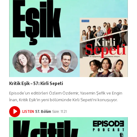
Kritik Eşik – 57: Kirli Sepeti
Episode’un editörleri Özlem Özdemir, Yasemin Şefik ve Engin
İnan, Kritik Eşik'in yeni bölümünde Kirli Sepeti'ni konuşuyor.
LISTEN
57. Bölüm
Süre: 11:21