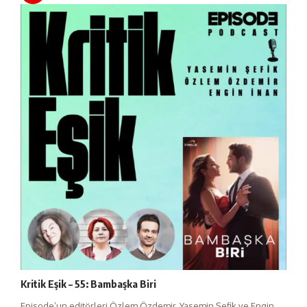
Kritik Eşik – 55: Bambaşka Biri
Episode’un editörleri Özlem Özdemir, Yasemin Şefik ve Engin