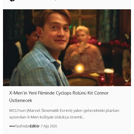
X-Men’in Yeni Filminde Cyclops Rolünü Kit Connor
Üstlenecek
MCU'nun (Marvel Sinematik Evreni) yakın gelecekteki planları
açısından X-Men külliyatı oldukça önemli…
Tarafından
Editör
7 Ağu 2026