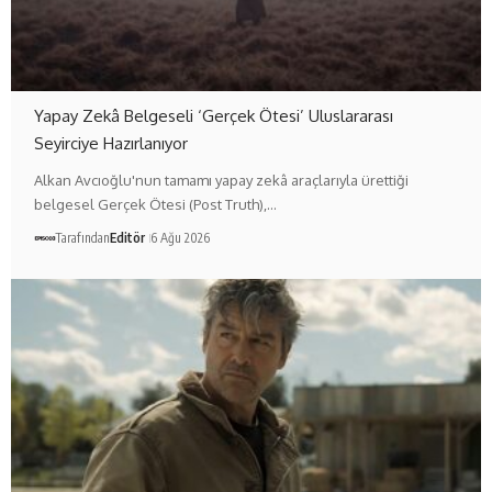
Yapay Zekâ Belgeseli ‘Gerçek Ötesi’ Uluslararası
Seyirciye Hazırlanıyor
Alkan Avcıoğlu'nun tamamı yapay zekâ araçlarıyla ürettiği
belgesel Gerçek Ötesi (Post Truth),…
Tarafından
Editör
6 Ağu 2026