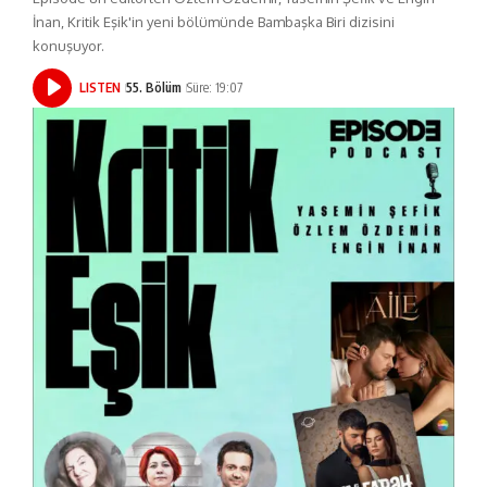
İnan, Kritik Eşik'in yeni bölümünde Bambaşka Biri dizisini
konuşuyor.
LISTEN
55. Bölüm
Süre: 19:07