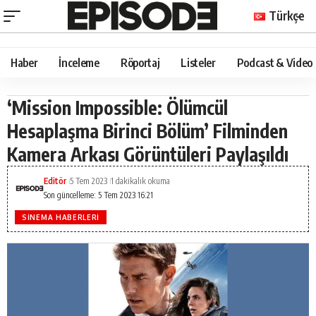
Türkçe
Haber
İnceleme
Röportaj
Listeler
Podcast & Video
‘Mission Impossible: Ölümcül
Hesaplaşma Birinci Bölüm’ Filminden
Kamera Arkası Görüntüleri Paylaşıldı
Editör
5 Tem 2023
1 dakikalık okuma
Son güncelleme: 5 Tem 2023 16:21
SINEMA HABERLERI