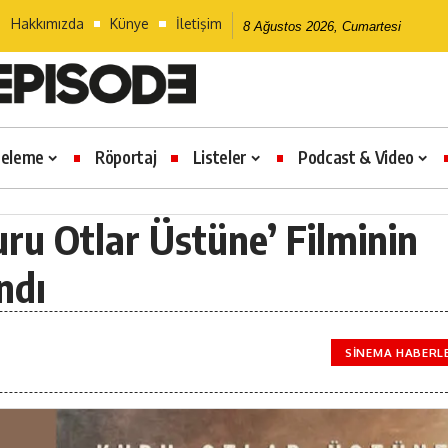
Hakkımızda
Künye
İletişim
8 Ağustos 2026, Cumartesi
celeme
Röportaj
Listeler
Podcast & Video
uru Otlar Üstüne’ Filminin
ndı
SINEMA HABERL