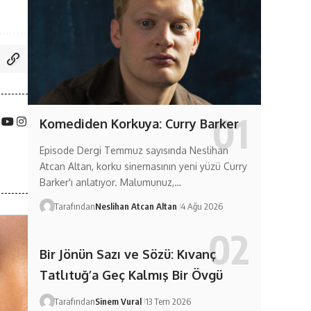
Komediden Korkuya: Curry Barker
Episode Dergi Temmuz sayısında Neslihan
Atcan Altan, korku sinemasının yeni yüzü Curry
Barker'ı anlatıyor. Malumunuz,…
Tarafından
Neslihan Atcan Altan
4 Ağu 2026
Bir Jönün Sazı ve Sözü: Kıvanç
Tatlıtuğ’a Geç Kalmış Bir Övgü
Tarafından
Sinem Vural
13 Tem 2026