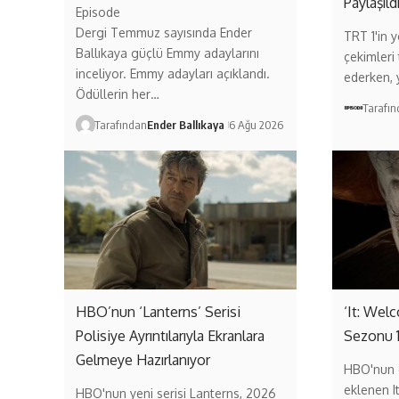
Paylaşıld
Episode
Dergi Temmuz sayısında Ender
TRT 1'in ye
Ballıkaya güçlü Emmy adaylarını
çekimleri
inceliyor. Emmy adayları açıklandı.
ederken,
Ödüllerin her…
Tarafı
Tarafından
Ender Ballıkaya
6 Ağu 2026
HBO’nun ‘Lanterns’ Serisi
‘It: Wel
Polisiye Ayrıntılarıyla Ekranlara
Sezonu 
Gelmeye Hazırlanıyor
HBO'nun 
eklenen I
HBO'nun yeni serisi Lanterns, 2026