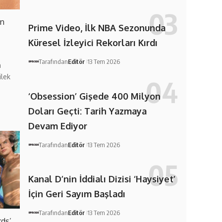
en
Prime Video, İlk NBA Sezonunda
Küresel İzleyici Rekorları Kırdı
Tarafından
Editör
13 Tem 2026
m
ilek
‘Obsession’ Gişede 400 Milyon
Doları Geçti: Tarih Yazmaya
Devam Ediyor
Tarafından
Editör
13 Tem 2026
Kanal D’nin İddialı Dizisi ‘Haysiyet’
İçin Geri Sayım Başladı
Tarafından
Editör
13 Tem 2026
rds’