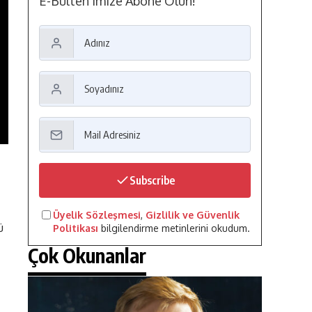
E-Bülten'imize Abone Olun!
Subscribe
Üyelik Sözleşmesi
,
Gizlilik ve Güvenlik
ü
Politikası
bilgilendirme metinlerini okudum.
Çok Okunanlar