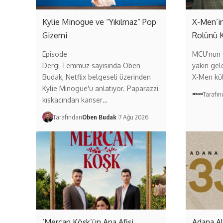
Kylie Minogue ve “Yıkılmaz” Pop
X-Men’in
Gizemi
Rolünü 
Episode
MCU'nun (
Dergi Temmuz sayısında Oben
yakın gel
Budak, Netflix belgeseli üzerinden
X-Men kül
Kylie Minogue'u anlatıyor. Paparazzi
Tarafı
kıskacından kanser…
Tarafından
Oben Budak
7 Ağu 2026
‘Mercan Köşk’ün Ana Afişi
Adana A