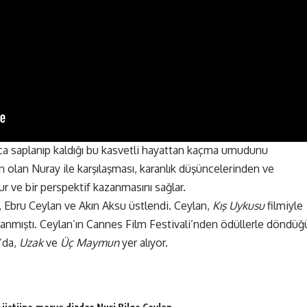
 saplanıp kaldığı bu kasvetli hayattan kaçma umudunu
 olan Nuray ile karşılaşması, karanlık düşüncelerinden ve
r ve bir perspektif kazanmasını sağlar.
n, Ebru Ceylan ve Akın Aksu üstlendi. Ceylan,
Kış Uykusu
filmiyle
zanmıştı. Ceylan’ın Cannes Film Festivali’nden ödüllerle döndüğ
’da,
Uzak
ve
Üç Maymun
yer alıyor.