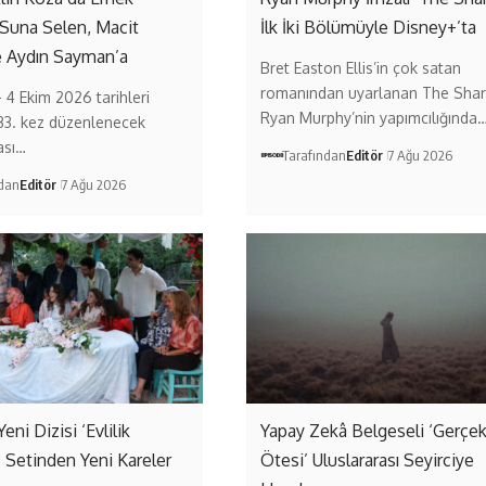
 Suna Selen, Macit
İlk İki Bölümüyle Disney+’ta
e Aydın Sayman’a
Bret Easton Ellis’in çok satan
romanından uyarlanan The Shar
– 4 Ekim 2026 tarihleri
Ryan Murphy’nin yapımcılığında
33. kez düzenlenecek
ası…
Tarafından
Editör
7 Ağu 2026
ndan
Editör
7 Ağu 2026
Yeni Dizisi ‘Evlilik
Yapay Zekâ Belgeseli ‘Gerçe
’ Setinden Yeni Kareler
Ötesi’ Uluslararası Seyirciye