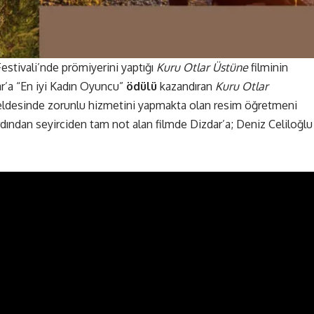
estivali’nde prömiyerini yaptığı
Kuru Otlar Üstüne
filminin
ar’a “En iyi Kadın Oyuncu”
ödülü
kazandıran
Kuru Otlar
eldesinde zorunlu hizmetini yapmakta olan resim öğretmeni
rdından seyirciden tam not alan filmde Dizdar’a; Deniz Celiloğlu