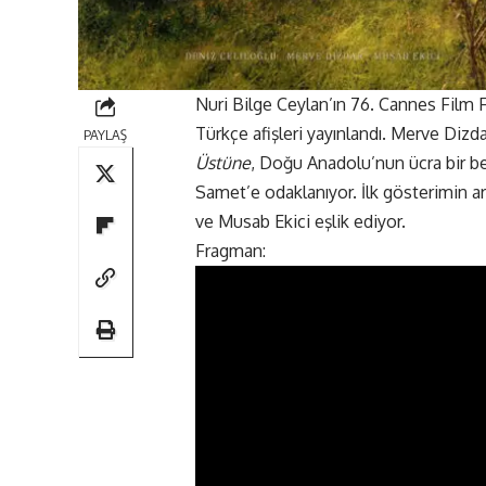
Nuri Bilge Ceylan’ın 76. Cannes Film F
Türkçe afişleri yayınlandı. Merve Dizd
PAYLAŞ
Üstüne
, Doğu Anadolu’nun ücra bir b
Samet’e odaklanıyor. İlk gösterimin a
ve Musab Ekici eşlik ediyor.
Fragman: