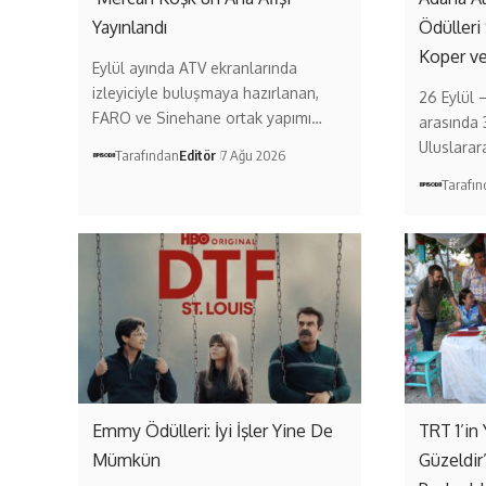
Yayınlandı
Ödülleri
Koper v
Eylül ayında ATV ekranlarında
izleyiciyle buluşmaya hazırlanan,
26 Eylül 
FARO ve Sinehane ortak yapımı…
arasında 
Uluslarar
Tarafından
Editör
7 Ağu 2026
Tarafı
Emmy Ödülleri: İyi İşler Yine De
TRT 1’in 
Mümkün
Güzeldir