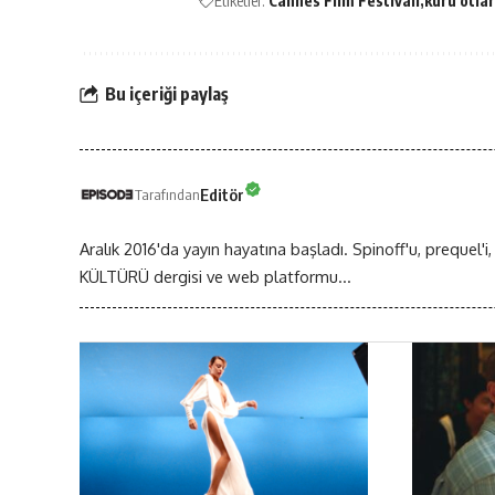
Etiketler:
Cannes Film Festivali
kuru otla
Bu içeriği paylaş
Editör
Tarafından
Aralık 2016'da yayın hayatına başladı. Spinoff'u, prequel'i,
KÜLTÜRÜ dergisi ve web platformu...