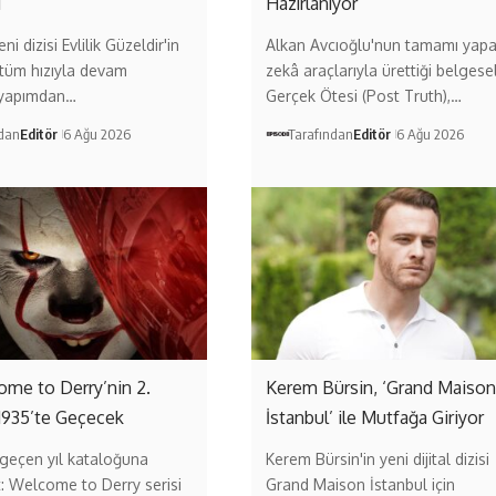
ı
Hazırlanıyor
ni dizisi Evlilik Güzeldir'in
Alkan Avcıoğlu'nun tamamı yap
 tüm hızıyla devam
zekâ araçlarıyla ürettiği belgese
 yapımdan…
Gerçek Ötesi (Post Truth),…
ndan
Editör
6 Ağu 2026
Tarafından
Editör
6 Ağu 2026
come to Derry’nin 2.
Kerem Bürsin, ‘Grand Maison
1935’te Geçecek
İstanbul’ ile Mutfağa Giriyor
geçen yıl kataloğuna
Kerem Bürsin'in yeni dijital dizisi
t: Welcome to Derry serisi
Grand Maison İstanbul için