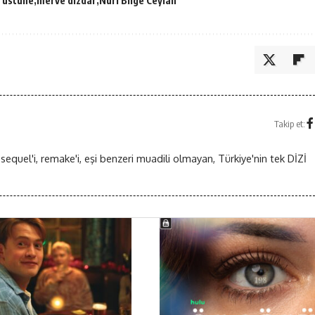
r üstüne
merve dizdar
Nuri Bilge Ceylan
Takip et:
 sequel'i, remake'i, eşi benzeri muadili olmayan, Türkiye'nin tek DİZİ