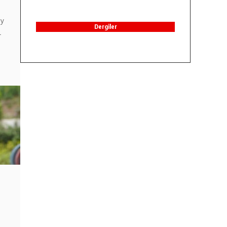
ay
Dergiler
l