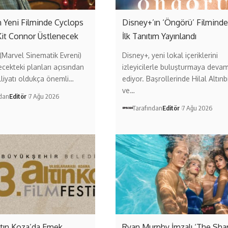
 Yeni Filminde Cyclops
Disney+’ın ‘Öngörü’ Filmind
Kit Connor Üstlenecek
İlk Tanıtım Yayınlandı
Marvel Sinematik Evreni)
Disney+, yeni lokal içeriklerini
ecekteki planları açısından
izleyicilerle buluşturmaya deva
liyatı oldukça önemli…
ediyor. Başrollerinde Hilal Altınb
ve…
ndan
Editör
7 Ağu 2026
Tarafından
Editör
7 Ağu 2026
ltın Koza’da Emek
Ryan Murphy İmzalı ‘The Sha