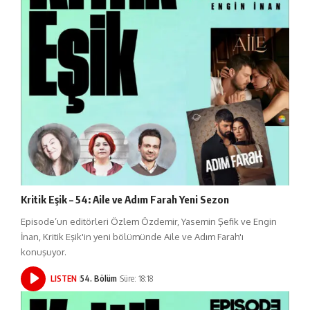
Kritik Eşik – 54: Aile ve Adım Farah Yeni Sezon
Episode’un editörleri Özlem Özdemir, Yasemin Şefik ve Engin
İnan, Kritik Eşik'in yeni bölümünde Aile ve Adım Farah'ı
konuşuyor.
LISTEN
54. Bölüm
Süre: 18:18