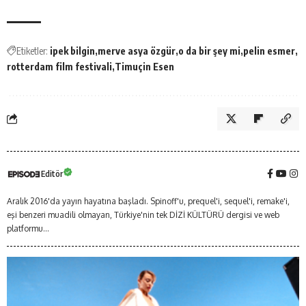
Etiketler:
ipek bilgin
merve asya özgür
o da bir şey mi
pelin esmer
rotterdam film festivali
Timuçin Esen
Editör
Aralık 2016'da yayın hayatına başladı. Spinoff'u, prequel'i, sequel'i, remake'i,
eşi benzeri muadili olmayan, Türkiye'nin tek DİZİ KÜLTÜRÜ dergisi ve web
platformu...