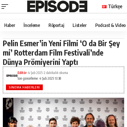
Türkçe
Haber
İnceleme
Röportaj
Listeler
Podcast & Video
Pelin Esmer’in Yeni Filmi ‘O da Bir Şey
mi’ Rotterdam Film Festivali’nde
Dünya Prömiyerini Yaptı
Editör
4 Şub 2025
2 dakikalık okuma
Son güncelleme: 4 Şub 2025 13:38
SINEMA HABERLERI