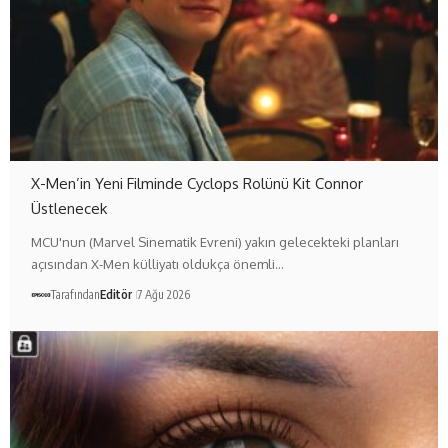
X-Men’in Yeni Filminde Cyclops Rolünü Kit Connor
Üstlenecek
MCU'nun (Marvel Sinematik Evreni) yakın gelecekteki planları
açısından X-Men külliyatı oldukça önemli…
Tarafından
Editör
7 Ağu 2026