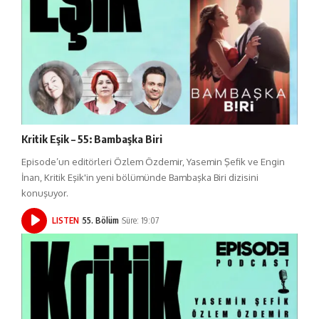
Kritik Eşik – 55: Bambaşka Biri
Episode’un editörleri Özlem Özdemir, Yasemin Şefik ve Engin
İnan, Kritik Eşik'in yeni bölümünde Bambaşka Biri dizisini
konuşuyor.
LISTEN
55. Bölüm
Süre: 19:07