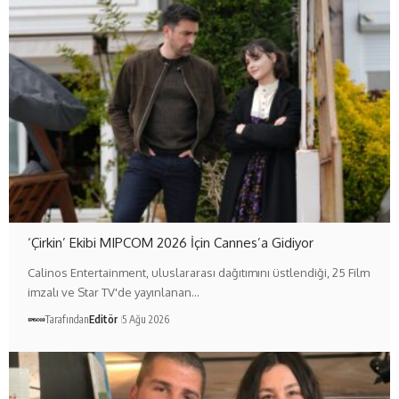
‘Çirkin’ Ekibi MIPCOM 2026 İçin Cannes’a Gidiyor
Calinos Entertainment, uluslararası dağıtımını üstlendiği, 25 Film
imzalı ve Star TV'de yayınlanan…
Tarafından
Editör
5 Ağu 2026