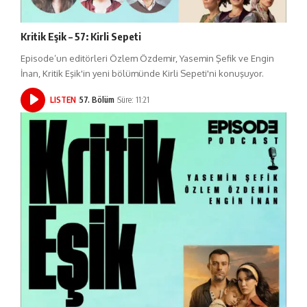
Kritik Eşik – 57: Kirli Sepeti
Episode’un editörleri Özlem Özdemir, Yasemin Şefik ve Engin
İnan, Kritik Eşik'in yeni bölümünde Kirli Sepeti'ni konuşuyor.
LISTEN
57. Bölüm
Süre: 11:21