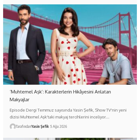
‘Muhtemel Aşk’: Karakterlerin Hikâyesini Anlatan
Makyajlar
Episode Dergi Temmuz sayısında Yasin Şefik, Show TV'nin yeni
dizisi Muhtemel Aşk'taki makyaj tercihlerini inceliyor.…
Tarafından
Yasin Şefik
5 Ağu 2026