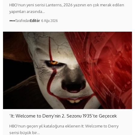
HBO'nun yeni serisi Lanterns, 2026 yazının en çok merak edilen
yapımları arasında…
Tarafından
Editör
6 Ağu 2026
‘It: Welcome to Derry’nin 2. Sezonu 1935’te Geçecek
HBO'nun geçen yıl kataloğuna eklenen It: Welcome to Derry
serisi büyük bir…