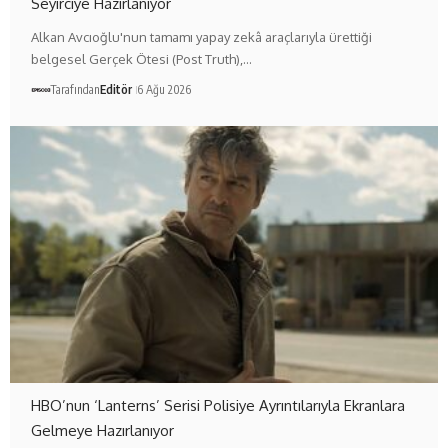
Seyirciye Hazırlanıyor
Alkan Avcıoğlu'nun tamamı yapay zekâ araçlarıyla ürettiği
belgesel Gerçek Ötesi (Post Truth),…
Tarafından
Editör
6 Ağu 2026
HBO’nun ‘Lanterns’ Serisi Polisiye Ayrıntılarıyla Ekranlara
Gelmeye Hazırlanıyor