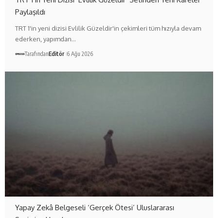
Paylaşıldı
TRT 1'in yeni dizisi Evlilik Güzeldir'in çekimleri tüm hızıyla devam
ederken, yapımdan…
Tarafından
Editör
6 Ağu 2026
Yapay Zekâ Belgeseli ‘Gerçek Ötesi’ Uluslararası