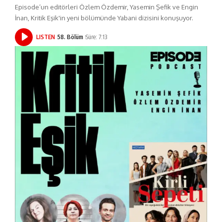
Episode’un editörleri Özlem Özdemir, Yasemin Şefik ve Engin
İnan, Kritik Eşik'in yeni bölümünde Yabani dizisini konuşuyor.
LISTEN
58. Bölüm
Süre: 7:13