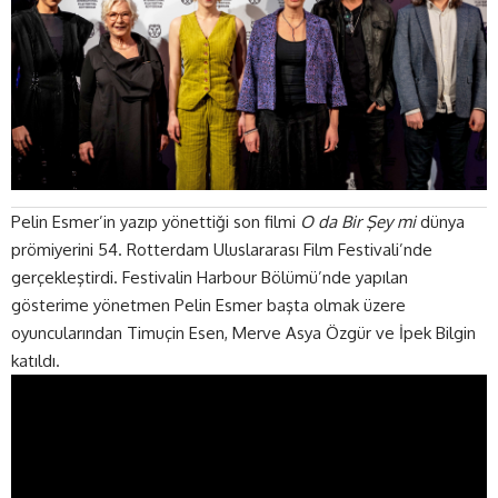
Pelin Esmer’in yazıp yönettiği son filmi
O da Bir Şey mi
dünya
prömiyerini 54. Rotterdam Uluslararası Film Festivali’nde
gerçekleştirdi. Festivalin Harbour Bölümü’nde yapılan
gösterime yönetmen Pelin Esmer başta olmak üzere
oyuncularından Timuçin Esen, Merve Asya Özgür ve İpek Bilgin
katıldı.