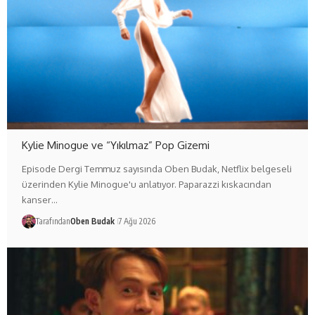
Kylie Minogue ve “Yıkılmaz” Pop Gizemi
Episode Dergi Temmuz sayısında Oben Budak, Netflix belgeseli
üzerinden Kylie Minogue'u anlatıyor. Paparazzi kıskacından
kanser…
Tarafından
Oben Budak
7 Ağu 2026