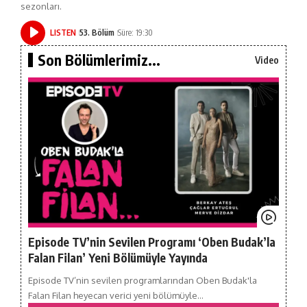
sezonları.
LISTEN
53. Bölüm
Süre: 19:30
Son Bölümlerimiz...
Video
Episode TV’nin Sevilen Programı ‘Oben Budak’la
Falan Filan’ Yeni Bölümüyle Yayında
Episode TV’nin sevilen programlarından Oben Budak'la
Falan Filan heyecan verici yeni bölümüyle…