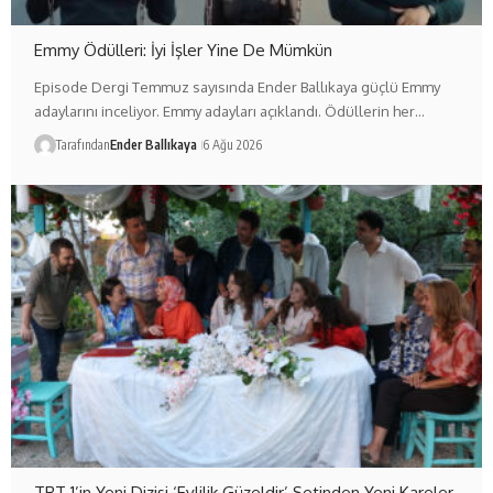
Emmy Ödülleri: İyi İşler Yine De Mümkün
Episode Dergi Temmuz sayısında Ender Ballıkaya güçlü Emmy
adaylarını inceliyor. Emmy adayları açıklandı. Ödüllerin her…
Tarafından
Ender Ballıkaya
6 Ağu 2026
TRT 1’in Yeni Dizisi ‘Evlilik Güzeldir’ Setinden Yeni Kareler