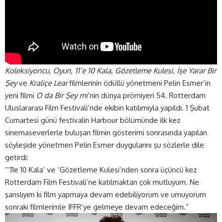
Koleksiyoncu, Oyun, 11’e 10 Kala, Gözetleme Kulesi, İşe Yarar Bir
Şey
ve
Kraliçe Lear
filmlerinin ödüllü yönetmeni
Pelin Esmer
’in
yeni filmi
O da Bir Şey mi
‘nin dünya prömiyeri 54. Rotterdam
Uluslararası Film Festivali’nde ekibin katılımıyla yapıldı.
1 Şubat
Cumartesi
günü festivalin Harbour bölümünde ilk kez
sinemaseverlerle buluşan filmin gösterimi sonrasında yapılan
söyleşide yönetmen Pelin Esmer duygularını şu sözlerle dile
getirdi:
“‘11e 10 Kala’ ve ‘Gözetleme Kulesi’nden sonra üçüncü kez
Rotterdam Film Festivali’ne katılmaktan çok mutluyum. Ne
şanslıyım ki film yapmaya devam edebiliyorum ve umuyorum
sonraki filmlerimle IFFR’ye gelmeye devam edeceğim.”