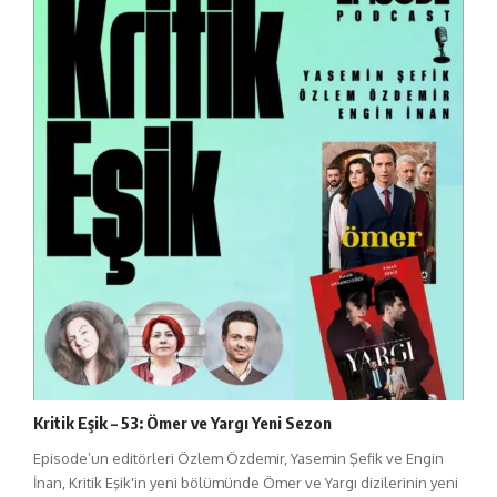
Kritik Eşik – 53: Ömer ve Yargı Yeni Sezon
Episode’un editörleri Özlem Özdemir, Yasemin Şefik ve Engin
İnan, Kritik Eşik'in yeni bölümünde Ömer ve Yargı dizilerinin yeni