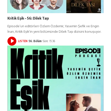
Kritik Eşik – 56: Dilek Taşı
Episode’un editörleri Özlem Özdemir, Yasemin Şefik ve Engin
İnan, Kritik Eşik'in yeni bölümünde Dilek Taşı dizisini konuşuyor.
LISTEN
56. Bölüm
Süre: 15:36