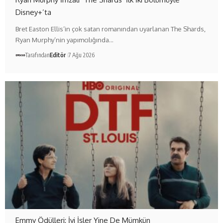
Disney+’ta
Bret Easton Ellis’in çok satan romanından uyarlanan The Shards,
Ryan Murphy’nin yapımcılığında…
Tarafından
Editör
7 Ağu 2026
Emmy Ödülleri: İyi İşler Yine De Mümkün