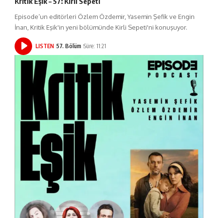
Kritik Eşik – 57: Kirli Sepeti
Episode’un editörleri Özlem Özdemir, Yasemin Şefik ve Engin
İnan, Kritik Eşik'in yeni bölümünde Kirli Sepeti'ni konuşuyor.
LISTEN
57. Bölüm
Süre: 11:21