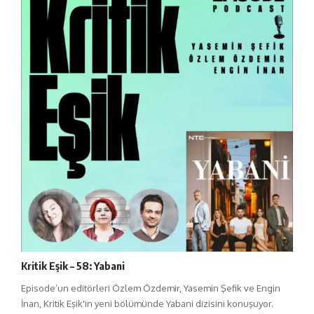
Kritik Eşik – 58: Yabani
Episode’un editörleri Özlem Özdemir, Yasemin Şefik ve Engin
İnan, Kritik Eşik'in yeni bölümünde Yabani dizisini konuşuyor.