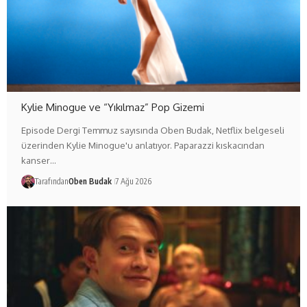
Kylie Minogue ve “Yıkılmaz” Pop Gizemi
Episode Dergi Temmuz sayısında Oben Budak, Netflix belgeseli
üzerinden Kylie Minogue'u anlatıyor. Paparazzi kıskacından
kanser…
Tarafından
Oben Budak
7 Ağu 2026