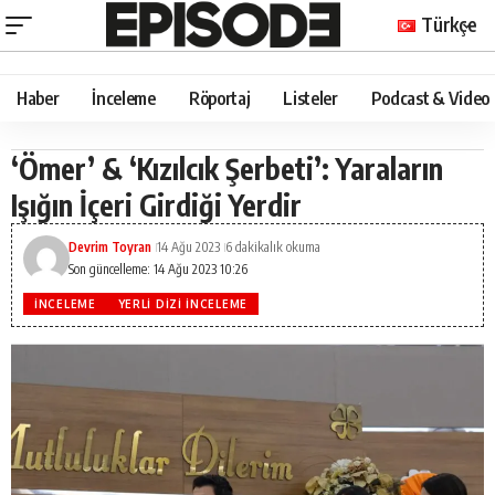
Türkçe
Haber
İnceleme
Röportaj
Listeler
Podcast & Video
‘Ömer’ & ‘Kızılcık Şerbeti’: Yaraların
Işığın İçeri Girdiği Yerdir
Devrim Toyran
14 Ağu 2023
6 dakikalık okuma
Son güncelleme: 14 Ağu 2023 10:26
İNCELEME
YERLI DIZI İNCELEME