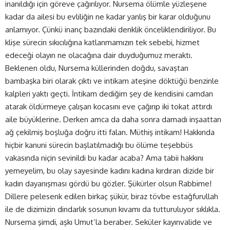
inanıldığı için göreve çağırılıyor. Nursema ölümle yüzleşene
kadar da ailesi bu evliliğin ne kadar yanlış bir karar olduğunu
anlamıyor. Çünkü inanç bazındaki denklik önceliklendiriliyor. Bu
klişe sürecin sıkıcılığına katlanmamızın tek sebebi, hizmet
edeceği olayın ne olacağına dair duyduğumuz meraktı.
Beklenen oldu, Nursema küllerinden doğdu, savaştan
bambaşka biri olarak çıktı ve intikam ateşine döktüğü benzinle
kalpleri yaktı geçti. İntikam dediğim şey de kendisini camdan
atarak öldürmeye çalışan kocasını eve çağırıp iki tokat attırdı
aile büyüklerine. Derken amca da daha sonra damadı inşaattan
ağ çekilmiş boşluğa doğru itti falan. Müthiş intikam! Hakkında
hiçbir kanuni sürecin başlatılmadığı bu ölüme teşebbüs
vakasında niçin sevinildi bu kadar acaba? Ama tabii hakkını
yemeyelim, bu olay sayesinde kadını kadına kırdıran dizide bir
kadın dayanışması gördü bu gözler. Şükürler olsun Rabbime!
Dillere pelesenk edilen birkaç şükür, biraz tövbe estağfurullah
ile de dizimizin dindarlık sosunun kıvamı da tutturuluyor sıklıkla.
Nursema şimdi, aşkı Umut’la beraber. Seküler kayınvalide ve