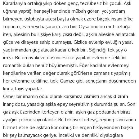
Kararlarıyla ortalığı yıkıp döken genç, tecrübesiz bir çocuk. Aşk
uğruna yaptığı her şeyi kendinde mübah gören, yol yordam
bilmeyen, üslubuyla ailesi başta olmak üzere birçok insanı öfke
topuna çevirmeyi başaran, üzen biri. Oysa onu bu mutsuzluğa
iten, ailesinin bu ilişkiye karşı çıkışı değil, aşkını ailesine anlatacak
güce ve dirayete sahip olamayışı. Gizlice evlenip evliliğin yasal
yaptırımından güç alacak kadar ürkek biri. Sığındığı tek şey o
imza. Bu emrivaki ve düşüncesizce yapılan evlenme teklifini
romantik bulan henüz büyümemiştir. Eğer kadınlar evlenmeyi
kendilerine verilen değer olarak görürlerse zamansız yapılmış
her evlenme teklifine, tıpkı Gamze gibi, sonuçlarını düşünmeden
kör atlayış yaparlar.
Ömer bir imamın oğlu olarak karşımıza çıkmıştı ancak
dizinin
inanç dozu, yaşadığı aşkla epey seyreltilmiş durumda şu an. Son
gaz aşk üzerinden ilerleyen dizinin, aşkın gaz pedalından biraz
ayağını çekmesi iyi olabilir. Bu tekinsiz ilerleyiş, reyting tanrılarına
hizmet etse de aşktan kör olmuş bir ergen hikâyesinden başka
bir şey kalmayacak geriye. İncelikli ve derinlikli diyaloglara