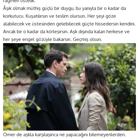
rağmen üstelik.
Âşık olmak müthiş güçlü bir duygu, bu yanıyla bir o kadar da
korkutucu. Kuşatılırsın ve teslim olursun. Her şeyi göze
alabilecek ve üstesinden gelebilecek güçte hissedersin kendini.
Ancak bir o kadar da körleşirsin. Aşk dışında kalan herkese ve
her şeye engel gözüyle bakarsın. Geçmiş olsun.
Ömer de aşkla karşılaşınca ne yapacağını bilemeyenlerden.