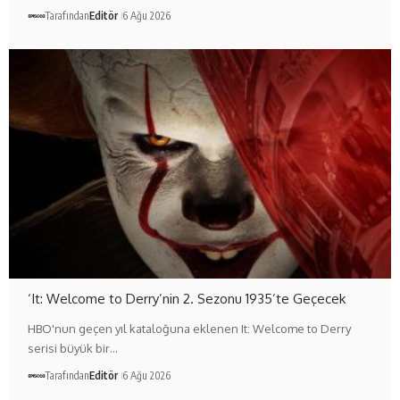
Tarafından
Editör
6 Ağu 2026
‘It: Welcome to Derry’nin 2. Sezonu 1935’te Geçecek
HBO'nun geçen yıl kataloğuna eklenen It: Welcome to Derry
serisi büyük bir…
Tarafından
Editör
6 Ağu 2026