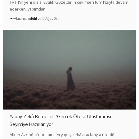
TRT 1'in yeni dizisi Evlilik Güzeldir'in çekimleri tüm hızıyla devam
ederken, yapımdan…
Tarafından
Editör
6 Ağu 2026
Yapay Zekâ Belgeseli ‘Gerçek Ötesi’ Uluslararası
Seyirciye Hazırlanıyor
Alkan Avcıoğlu'nun tamamı yapay zekâ araçlarıyla ürettiği