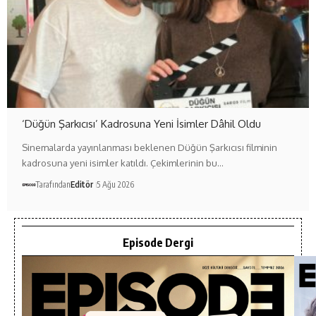
‘Düğün Şarkıcısı’ Kadrosuna Yeni İsimler Dâhil Oldu
Sinemalarda yayınlanması beklenen Düğün Şarkıcısı filminin
kadrosuna yeni isimler katıldı. Çekimlerinin bu…
Tarafından
Editör
5 Ağu 2026
Episode Dergi