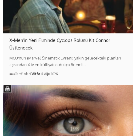
X-Men’in Yeni Filminde Cyclops Rolünü Kit Connor
Üstlenecek
MCU'nun (Marvel Sinematik Evreni) yakın gelecekteki planları
açısından X-Men külliyatı oldukça önemli…
Tarafından
Editör
7 Ağu 2026