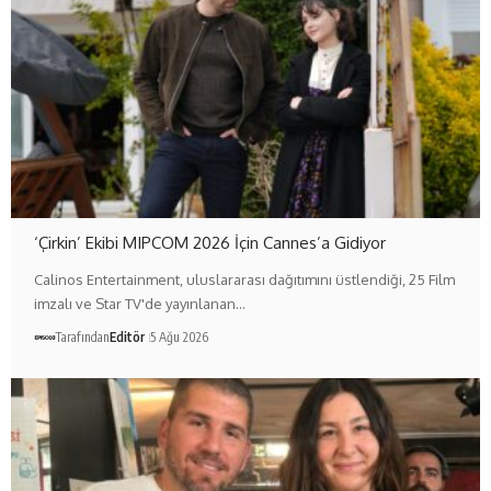
‘Çirkin’ Ekibi MIPCOM 2026 İçin Cannes’a Gidiyor
Calinos Entertainment, uluslararası dağıtımını üstlendiği, 25 Film
imzalı ve Star TV'de yayınlanan…
Tarafından
Editör
5 Ağu 2026