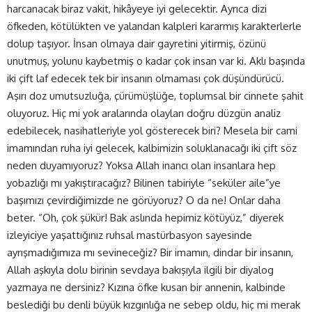
harcanacak biraz vakit, hikâyeye iyi gelecektir. Ayrıca dizi
öfkeden, kötülükten ve yalandan kalpleri kararmış karakterlerle
dolup taşıyor. İnsan olmaya dair gayretini yitirmiş, özünü
unutmuş, yolunu kaybetmiş o kadar çok insan var ki. Aklı başında
iki çift laf edecek tek bir insanın olmaması çok düşündürücü.
Aşırı doz umutsuzluğa, çürümüşlüğe, toplumsal bir cinnete şahit
oluyoruz. Hiç mi yok aralarında olayları doğru düzgün analiz
edebilecek, nasihatleriyle yol gösterecek biri? Mesela bir cami
imamından ruha iyi gelecek, kalbimizin soluklanacağı iki çift söz
neden duyamıyoruz? Yoksa Allah inancı olan insanlara hep
yobazlığı mı yakıştıracağız? Bilinen tabiriyle “seküler aile”ye
başımızı çevirdiğimizde ne görüyoruz? O da ne! Onlar daha
beter. “Oh, çok şükür! Bak aslında hepimiz kötüyüz,” diyerek
izleyiciye yaşattığınız ruhsal mastürbasyon sayesinde
ayrışmadığımıza mı sevineceğiz? Bir imamın, dindar bir insanın,
Allah aşkıyla dolu birinin sevdaya bakışıyla ilgili bir diyalog
yazmaya ne dersiniz? Kızına öfke kusan bir annenin, kalbinde
beslediği bu denli büyük kızgınlığa ne sebep oldu, hiç mi merak