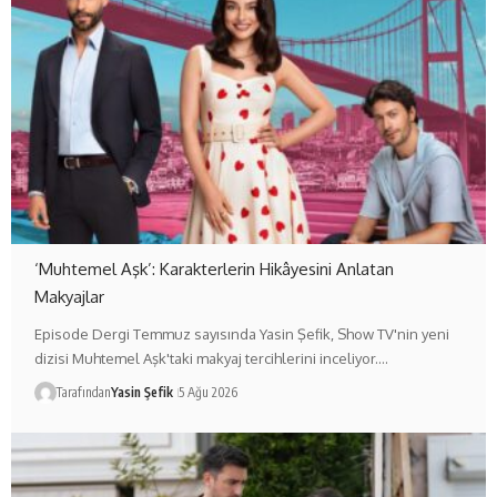
‘Muhtemel Aşk’: Karakterlerin Hikâyesini Anlatan
Makyajlar
Episode Dergi Temmuz sayısında Yasin Şefik, Show TV'nin yeni
dizisi Muhtemel Aşk'taki makyaj tercihlerini inceliyor.…
Tarafından
Yasin Şefik
5 Ağu 2026