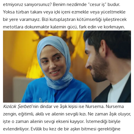
etmiyoruz sanıyorsunuz? Benim nezdimde “cesur iş” budur.
Yoksa türban takanı veya içki içeni ezmekle veya yüceltmekle
bir yere varamayız. Bizi kutuplaştıran kötümserliği iyileştirecek
metotlara dokunmaktır kalemin gücü, fark edin ve korkmayın.
Kızılcık Şerbeti
’nin dindar ve âşık kişisi ise Nursema. Nursema
zengin, eğitimli, akıllı ve ailenin sevgili kızı. Ne zaman âşık oluyor,
işte o zaman ailenin sevgi ekseni kayıyor. İstemediği biriyle
evlendiriliyor. Evlilik bu kez de bir aşkın bitmesi gerektiğine