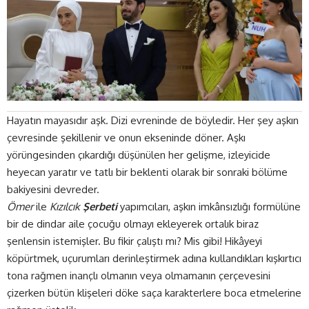
Hayatın mayasıdır aşk. Dizi evreninde de böyledir. Her şey aşkın
çevresinde şekillenir ve onun ekseninde döner. Aşkı
yörüngesinden çıkardığı düşünülen her gelişme, izleyicide
heyecan yaratır ve tatlı bir beklenti olarak bir sonraki bölüme
bakiyesini devreder.
Ömer
ile
Kızılcık
Şerbeti
yapımcıları, aşkın imkânsızlığı formülüne
bir de dindar aile çocuğu olmayı ekleyerek ortalık biraz
şenlensin istemişler. Bu fikir çalıştı mı? Mis gibi! Hikâyeyi
köpürtmek, uçurumları derinleştirmek adına kullandıkları kışkırtıcı
tona rağmen inançlı olmanın veya olmamanın çerçevesini
çizerken bütün klişeleri döke saça karakterlere boca etmelerine