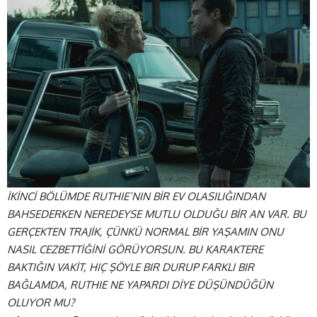
İKİNCİ BÖLÜMDE RUTHIE’NIN BİR EV OLASILIĞINDAN
BAHSEDERKEN NEREDEYSE MUTLU OLDUĞU BİR AN VAR. BU
GERÇEKTEN TRAJİK, ÇÜNKÜ NORMAL BİR YAŞAMIN ONU
NASIL CEZBETTİĞİNİ GÖRÜYORSUN. BU KARAKTERE
BAKTIĞIN VAKİT, HIÇ ŞÖYLE BIR DURUP FARKLI BIR
BAĞLAMDA, RUTHIE NE YAPARDI DİYE DÜŞÜNDÜĞÜN
OLUYOR MU?