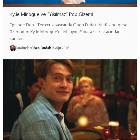
Kylie Minogue ve “Yıkılmaz” Pop Gizemi
Episode Dergi Temmuz sayısında Oben Budak, Netflix belgeseli
üzerinden Kylie Minogue'u anlatıyor. Paparazzi kıskacından
kanser…
Tarafından
Oben Budak
7 Ağu 2026