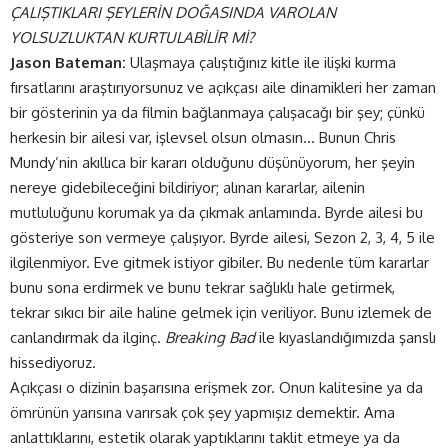
ÇALIŞTIKLARI ŞEYLERİN DOĞASINDA VAROLAN
YOLSUZLUKTAN KURTULABİLİR Mİ?
Jason Bateman:
Ulaşmaya çalıştığınız kitle ile ilişki kurma
fırsatlarını araştırıyorsunuz ve açıkçası aile dinamikleri her zaman
bir gösterinin ya da filmin bağlanmaya çalışacağı bir şey; çünkü
herkesin bir ailesi var, işlevsel olsun olmasın… Bunun Chris
Mundy’nin akıllıca bir kararı olduğunu düşünüyorum, her şeyin
nereye gidebileceğini bildiriyor; alınan kararlar, ailenin
mutluluğunu korumak ya da çıkmak anlamında. Byrde ailesi bu
gösteriye son vermeye çalışıyor. Byrde ailesi, Sezon 2, 3, 4, 5 ile
ilgilenmiyor. Eve gitmek istiyor gibiler. Bu nedenle tüm kararlar
bunu sona erdirmek ve bunu tekrar sağlıklı hale getirmek,
tekrar sıkıcı bir aile haline gelmek için veriliyor. Bunu izlemek de
canlandırmak da ilginç.
Breaking Bad
ile kıyaslandığımızda şanslı
hissediyoruz.
Açıkçası o dizinin başarısına erişmek zor. Onun kalitesine ya da
ömrünün yarısına varırsak çok şey yapmışız demektir. Ama
anlattıklarını, estetik olarak yaptıklarını taklit etmeye ya da