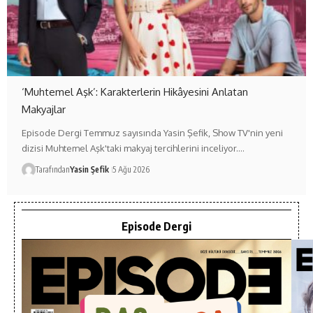
‘Muhtemel Aşk’: Karakterlerin Hikâyesini Anlatan
Makyajlar
Episode Dergi Temmuz sayısında Yasin Şefik, Show TV'nin yeni
dizisi Muhtemel Aşk'taki makyaj tercihlerini inceliyor.…
Tarafından
Yasin Şefik
5 Ağu 2026
Episode Dergi