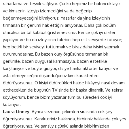
rahatlama ve teşvik sağlıyor. Çünkü hepimiz bir baloncuktayız
ve kimsenin izleyip izlemediğini ya da beğenip
beğenmeyeceğini bilmiyoruz. Yazarlar da yine izleyicinin
tırmanan bir gerilimi hak ettiğini anlıyorlar. Daha çok bölüm
olacaksa bir laf kalabalığı istemezsiniz. Bence çok iyi diziler
yapılıyor ve bu da izleyicinin talebini hep üst seviyede tutuyor;
hep belirli bir seviyeyi tutturmak ve biraz daha iyisini yapmak
durumundasınız. Bu bazen olay örgüsünde tırmanan bir
gerilimle, bazen duygusal karmaşayla, bazen estetikle
karşılanıyor ve böyle gidiyor, diziye harika aktörler katıyor ve
asla ölmeyeceğini düşündüğünüz kimi karakterleri
öldürüyorsunuz. O kişiyi öldürdükleri halde hikâyeyi nasıl devam
ettirecekleri de bugünün TV’sinde bir başka dinamik. Ve tekrar
söylüyorum, bence bizim yazarlar tüm bu süreçleri çok iyi
kotarıyor.
Laura Linney:
Ayrıca sezonun çekimleri sırasında çok şey
öğreniyorsunuz. Karakteriniz hakkında, birbiriniz hakkında çok şey
öğreniyorsunuz. Ve şanslıyız çünkü aslında birbirimizden