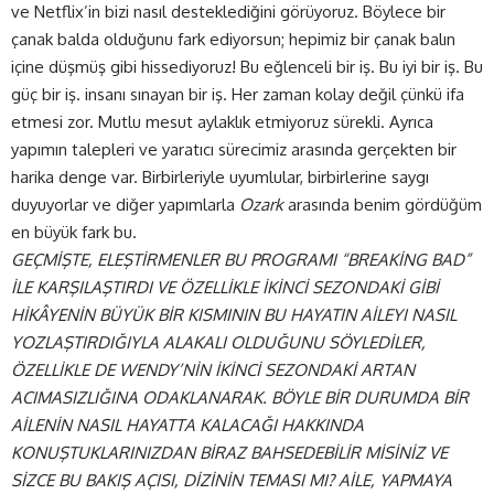
ve Netflix’in bizi nasıl desteklediğini görüyoruz. Böylece bir
çanak balda olduğunu fark ediyorsun; hepimiz bir çanak balın
içine düşmüş gibi hissediyoruz! Bu eğlenceli bir iş. Bu iyi bir iş. Bu
güç bir iş. insanı sınayan bir iş. Her zaman kolay değil çünkü ifa
etmesi zor. Mutlu mesut aylaklık etmiyoruz sürekli. Ayrıca
yapımın talepleri ve yaratıcı sürecimiz arasında gerçekten bir
harika denge var. Birbirleriyle uyumlular, birbirlerine saygı
duyuyorlar ve diğer yapımlarla
Ozark
arasında benim gördüğüm
en büyük fark bu.
GEÇMİŞTE, ELEŞTİRMENLER BU PROGRAMI “BREAKİNG BAD”
İLE KARŞILAŞTIRDI VE ÖZELLİKLE İKİNCİ SEZONDAKİ GİBİ
HİKÂYENİN BÜYÜK BİR KISMININ BU HAYATIN AİLEYI NASIL
YOZLAŞTIRDIĞIYLA ALAKALI OLDUĞUNU SÖYLEDİLER,
ÖZELLİKLE DE WENDY’NİN İKİNCİ SEZONDAKİ ARTAN
ACIMASIZLIĞINA ODAKLANARAK. BÖYLE BİR DURUMDA BİR
AİLENİN NASIL HAYATTA KALACAĞI HAKKINDA
KONUŞTUKLARINIZDAN BİRAZ BAHSEDEBİLİR MİSİNİZ VE
SİZCE
BU BAKIŞ AÇISI, DİZİNİN TEMASI MI? AİLE, YAPMAYA