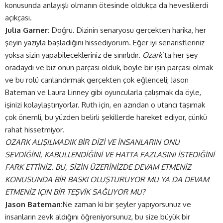
konusunda anlayışlı olmanın ötesinde oldukça da heveslilerdi
açıkçası.
Julia Garner:
Doğru. Dizinin senaryosu gerçekten harika, her
şeyin yazıyla başladığını hissediyorum. Eğer iyi senaristleriniz
yoksa sizin yapabilecekleriniz de sınırlıdır.
Ozark
’ta her şey
oradaydı ve biz onun parçası olduk, böyle bir işin parçası olmak
ve bu rolü canlandırmak gerçekten çok eğlenceli; Jason
Bateman ve Laura Linney gibi oyuncularla çalışmak da öyle,
işinizi kolaylaştırıyorlar. Ruth için, en azından o utancı taşımak
çok önemli, bu yüzden belirli şekillerde hareket ediyor, çünkü
rahat hissetmiyor.
OZARK ALIŞILMADIK BİR DİZİ VE İNSANLARIN ONU
SEVDİĞİNİ, KABULLENDİĞİNİ VE HATTA FAZLASINI İSTEDIĞİNİ
FARK ETTİNİZ. BU, SİZİN ÜZERİNİZDE DEVAM
ETMENİZ
KONUSUNDA BİR BASKI OLUŞTURUYOR MU YA DA DEVAM
ETMENİZ IÇIN BİR TEŞVİK SAĞLIYOR MU?
Jason Bateman:
Ne zaman ki bir şeyler yapıyorsunuz ve
insanların zevk aldığını öğreniyorsunuz, bu size büyük bir