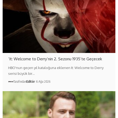
‘It: Welcome to Derry’nin 2. Sezonu 1935’te Geçecek
HBO'nun geçen yıl kataloğuna eklenen It: Welcome to Derry
serisi büyük bir…
Tarafından
Editör
6 Ağu 2026