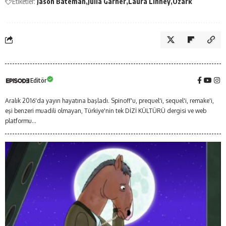
Etiketler:
Jason Bateman
Julia Garner
Laura Linney
Ozark
Editör
Aralık 2016'da yayın hayatına başladı. Spinoff'u, prequel'i, sequel'i, remake'i,
eşi benzeri muadili olmayan, Türkiye'nin tek DİZİ KÜLTÜRÜ dergisi ve web
platformu...