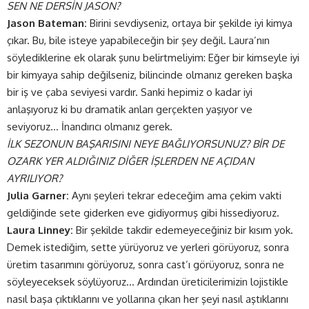
SEN NE DERSİN JASON?
Jason Bateman:
Birini sevdiyseniz, ortaya bir şekilde iyi kimya
çıkar. Bu, bile isteye yapabileceğin bir şey değil. Laura’nın
söylediklerine ek olarak şunu belirtmeliyim: Eğer bir kimseyle iyi
bir kimyaya sahip değilseniz, bilincinde olmanız gereken başka
bir iş ve çaba seviyesi vardır. Sanki hepimiz o kadar iyi
anlaşıyoruz ki bu dramatik anları gerçekten yaşıyor ve
seviyoruz… İnandırıcı olmanız gerek.
İLK SEZONUN BAŞARISINI NEYE BAĞLIYORSUNUZ? BİR DE
OZARK YER ALDIĞINIZ DİĞER İŞLERDEN NE AÇIDAN
AYRILIYOR?
Julia Garner:
Aynı şeyleri tekrar edeceğim ama çekim vakti
geldiğinde sete giderken eve gidiyormuş gibi hissediyoruz.
Laura Linney:
Bir şekilde takdir edemeyeceğiniz bir kısım yok.
Demek istediğim, sette yürüyoruz ve yerleri görüyoruz, sonra
üretim tasarımını görüyoruz, sonra cast’ı görüyoruz, sonra ne
söyleyeceksek söylüyoruz… Ardından üreticilerimizin lojistikle
nasıl başa çıktıklarını ve yollarına çıkan her şeyi nasıl aştıklarını