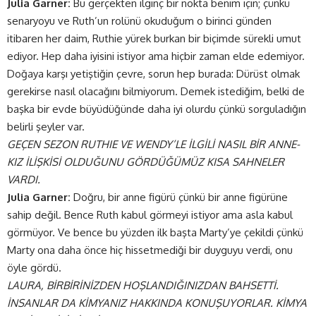
Julia Garner:
Bu gerçekten ilginç bir nokta benim için; çünkü
senaryoyu ve Ruth’un rolünü okuduğum o birinci günden
itibaren her daim, Ruthie yürek burkan bir biçimde sürekli umut
ediyor. Hep daha iyisini istiyor ama hiçbir zaman elde edemiyor.
Doğaya karşı yetiştiğin çevre, sorun hep burada: Dürüst olmak
gerekirse nasıl olacağını bilmiyorum. Demek istediğim, belki de
başka bir evde büyüdüğünde daha iyi olurdu çünkü sorguladığın
belirli şeyler var.
GEÇEN SEZON RUTHIE VE WENDY’LE İLGİLİ NASIL BİR ANNE-
KIZ İLİŞKİSİ OLDUĞUNU GÖRDÜĞÜMÜZ KISA SAHNELER
VARDI.
Julia Garner:
Doğru, bir anne figürü çünkü bir anne figürüne
sahip değil. Bence Ruth kabul görmeyi istiyor ama asla kabul
görmüyor. Ve bence bu yüzden ilk başta Marty’ye çekildi çünkü
Marty ona daha önce hiç hissetmediği bir duyguyu verdi, onu
öyle gördü.
LAURA, BİRBİRİNİZDEN HOŞLANDIĞINIZDAN BAHSETTİ.
İNSANLAR DA KİMYANIZ HAKKINDA KONUŞUYORLAR. KİMYA