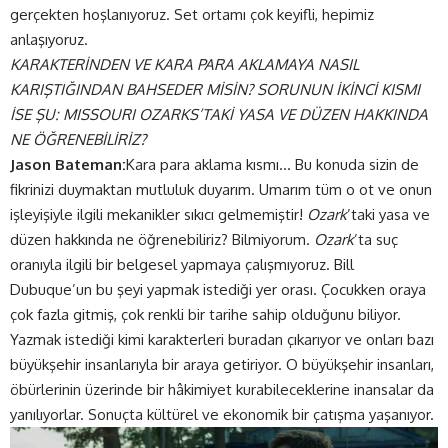
gerçekten hoşlanıyoruz. Set ortamı çok keyifli, hepimiz
anlaşıyoruz.
KARAKTERİNDEN VE KARA PARA AKLAMAYA NASIL
KARIŞTIĞINDAN BAHSEDER MİSİN? SORUNUN İKİNCİ KISMI
İSE ŞU: MISSOURI OZARKS’TAKİ YASA VE DÜZEN HAKKINDA
NE ÖĞRENEBİLİRİZ?
Jason Bateman:
Kara para aklama kısmı… Bu konuda sizin de
fikrinizi duymaktan mutluluk duyarım. Umarım tüm o ot ve onun
işleyişiyle ilgili mekanikler sıkıcı gelmemiştir!
Ozark
’taki yasa ve
düzen hakkında ne öğrenebiliriz? Bilmiyorum.
Ozark
’ta suç
oranıyla ilgili bir belgesel yapmaya çalışmıyoruz. Bill
Dubuque’un bu şeyi yapmak istediği yer orası. Çocukken oraya
çok fazla gitmiş, çok renkli bir tarihe sahip olduğunu biliyor.
Yazmak istediği kimi karakterleri buradan çıkarıyor ve onları bazı
büyükşehir insanlarıyla bir araya getiriyor. O büyükşehir insanları,
öbürlerinin üzerinde bir hâkimiyet kurabileceklerine inansalar da
yanılıyorlar. Sonuçta kültürel ve ekonomik bir çatışma yaşanıyor.