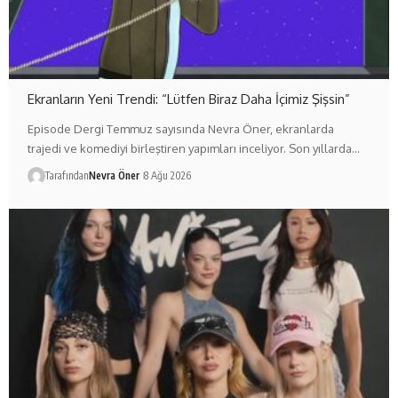
Ekranların Yeni Trendi: “Lütfen Biraz Daha İçimiz Şişsin”
Episode Dergi Temmuz sayısında Nevra Öner, ekranlarda
trajedi ve komediyi birleştiren yapımları inceliyor. Son yıllarda…
Tarafından
Nevra Öner
8 Ağu 2026