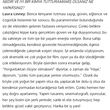
NEDİR VE İYİ BİR KİMYA TUTTURAMAMIŞ OLSANIZ NE
YAPARSINIZ?
Laura Linney:
Bence kimyanın tutması saygı, güven, eğlence ve
özgürlük hislerinin bir sonucu. Bu parametreler bulunduğunda
siz de elinizden gelenin fazlasını veriyorsunuz. Çünkü birlikte
çalıştığınız kişiye karşı gerçekten güven ve ilgi duyuyorsunuz, bu
da sahneye ve tüm işe bir yaşam enerjisi veriyor. Buna sahip
olmadığınızda, kendinizi güvende hissetmediğinizde, ilginizi
çekmediğinde çalışmak eziyet oluyor. İyi anlamda söylüyorum,
çok dramatik ve çok yoğun bir film, oyun ya da dizi izlediğimde
çok etkileniyorum. Böyle işlerden sonra insanlar gelip,
“Yorgunluktan ölüyor olmalısın!” diyorlar, o zaman da “Hayır,”
diyorum, “çünkü tüm parçalar yerine oturmuştu.”
Ozark
da
böyle çok yoğun bir yapım olsa da, yapılacak bir dolu iş olsa da
kendimizi yormadan kotardığımızı fark ettim. Çünkü hemen her
şey doğru ayarlanmış. Yapım tasarımı, sinematografi, oyuncular,
her şey bizim için yerli yerinde; sanki el ele tutuşmuşuz, hep
birlikte güzel vakit geçiriyoruz. Harika bir iş yani!