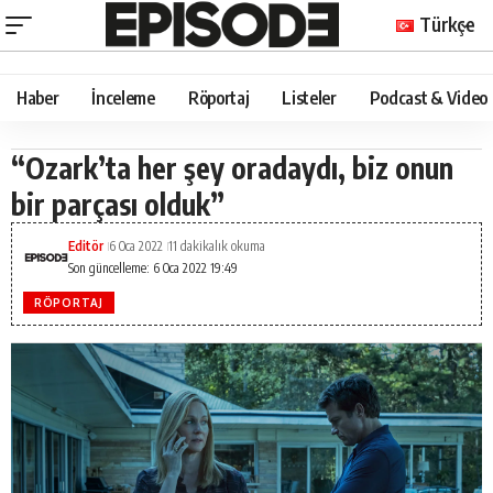
Türkçe
Haber
İnceleme
Röportaj
Listeler
Podcast & Video
“Ozark’ta her şey oradaydı, biz onun
bir parçası olduk”
Editör
6 Oca 2022
11 dakikalık okuma
Son güncelleme: 6 Oca 2022 19:49
RÖPORTAJ