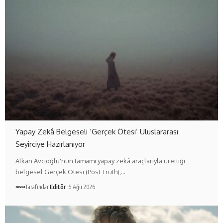
Yapay Zekâ Belgeseli ‘Gerçek Ötesi’ Uluslararası
Seyirciye Hazırlanıyor
Alkan Avcıoğlu'nun tamamı yapay zekâ araçlarıyla ürettiği
belgesel Gerçek Ötesi (Post Truth),…
Tarafından
Editör
6 Ağu 2026