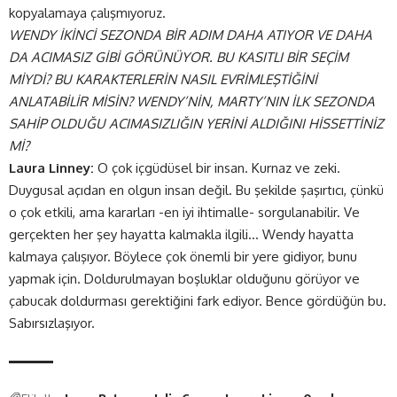
kopyalamaya çalışmıyoruz.
WENDY İKİNCİ SEZONDA BİR ADIM DAHA ATIYOR VE DAHA
DA ACIMASIZ GİBİ GÖRÜNÜYOR. BU KASITLI BİR SEÇİM
MİYDİ? BU KARAKTERLERİN NASIL EVRİMLEŞTİĞİNİ
ANLATABİLİR MİSİN? WENDY’NİN, MARTY’NIN İLK SEZONDA
SAHİP OLDUĞU ACIMASIZLIĞIN YERİNİ ALDIĞINI HİSSETTİNİZ
Mİ?
Laura Linney:
O çok içgüdüsel bir insan. Kurnaz ve zeki.
Duygusal açıdan en olgun insan değil. Bu şekilde şaşırtıcı, çünkü
o çok etkili, ama kararları -en iyi ihtimalle- sorgulanabilir. Ve
gerçekten her şey hayatta kalmakla ilgili… Wendy hayatta
kalmaya çalışıyor. Böylece çok önemli bir yere gidiyor, bunu
yapmak için. Doldurulmayan boşluklar olduğunu görüyor ve
çabucak doldurması gerektiğini fark ediyor. Bence gördüğün bu.
Sabırsızlaşıyor.