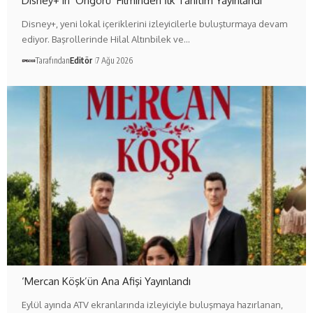
Disney+’ın ‘Öngörü’ Filminden İlk Tanıtım Yayınlandı
Disney+, yeni lokal içeriklerini izleyicilerle buluşturmaya devam
ediyor. Başrollerinde Hilal Altınbilek ve…
Tarafından
Editör
7 Ağu 2026
‘Mercan Köşk’ün Ana Afişi Yayınlandı
Eylül ayında ATV ekranlarında izleyiciyle buluşmaya hazırlanan,