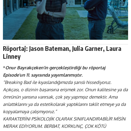
Röportaj: Jason Bateman, Julia Garner, Laura
Linney
*
Onur Bayrakçeken’in gerçekleştirdiği bu röportaj
Episode’un 11. sayısında yayımlanmıştır.
“Breaking Bad ile kıyaslandığımızda şanslı hissediyoruz.
Açıkçası, o dizinin başarısına erişmek zor. Onun kalitesine ya da
ömrünün yarısına varırsak, çok şey yapmışız demektir. Ama
anlattıklarını ya
da estetikolarak
yaptıklarını taklit etmeye ya da
kopyalamaya çalışmıyoruz.”
KARAKTERİNI PSİKOLOJİK OLARAK SINIFLANDIRABİLİR MİSİN
MERAK EDİYORUM. BERBAT, KORKUNÇ, ÇOK KÖTÜ