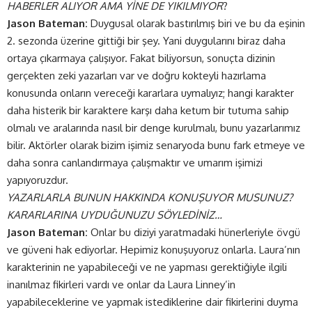
HABERLER ALIYOR AMA YİNE DE YIKILMIYOR
?
Jason Bateman:
Duygusal olarak bastırılmış biri ve bu da eşinin
2. sezonda üzerine gittiği bir şey. Yani duygularını biraz daha
ortaya çıkarmaya çalışıyor. Fakat biliyorsun, sonuçta dizinin
gerçekten zeki yazarları var ve doğru kokteyli hazırlama
konusunda onların vereceği kararlara uymalıyız; hangi karakter
daha histerik bir karaktere karşı daha ketum bir tutuma sahip
olmalı ve aralarında nasıl bir denge kurulmalı, bunu yazarlarımız
bilir. Aktörler olarak bizim işimiz senaryoda bunu fark etmeye ve
daha sonra canlandırmaya çalışmaktır ve umarım işimizi
yapıyoruzdur.
YAZARLARLA BUNUN HAKKINDA KONUŞUYOR MUSUNUZ?
KARARLARINA UYDUĞUNUZU SÖYLEDİNİZ…
Jason Bateman:
Onlar bu diziyi yaratmadaki hünerleriyle övgü
ve güveni hak ediyorlar. Hepimiz konuşuyoruz onlarla. Laura’nın
karakterinin ne yapabileceği ve ne yapması gerektiğiyle ilgili
inanılmaz fikirleri vardı ve onlar da Laura Linney’in
yapabileceklerine ve yapmak istediklerine dair fikirlerini duyma