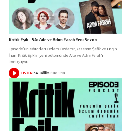
Kritik Eşik – 54: Aile ve Adım Farah Yeni Sezon
Episode’un editörleri Özlem Özdemir, Yasemin Şefik ve Engin
İnan, Kritik Eşik'in yeni bölümünde Aile ve Adım Farah'ı
konuşuyor.
LISTEN
54. Bölüm
Süre: 18:18