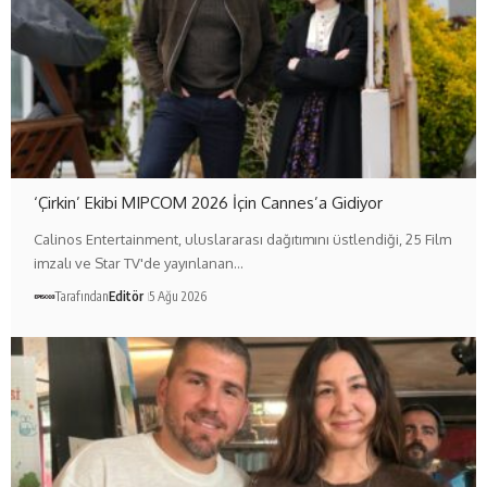
‘Çirkin’ Ekibi MIPCOM 2026 İçin Cannes’a Gidiyor
Calinos Entertainment, uluslararası dağıtımını üstlendiği, 25 Film
imzalı ve Star TV'de yayınlanan…
Tarafından
Editör
5 Ağu 2026