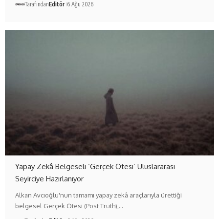
Tarafından
Editör
6 Ağu 2026
Yapay Zekâ Belgeseli ‘Gerçek Ötesi’ Uluslararası
Seyirciye Hazırlanıyor
Alkan Avcıoğlu'nun tamamı yapay zekâ araçlarıyla ürettiği
belgesel Gerçek Ötesi (Post Truth),…