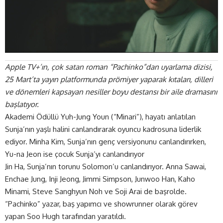
Apple TV+’ın, çok satan roman “Pachinko”dan uyarlama dizisi,
25 Mart’ta yayın platformunda prömiyer yaparak kıtaları, dilleri
ve dönemleri kapsayan nesiller boyu destansı bir aile dramasını
başlatıyor.
Akademi Ödüllü Yuh-Jung Youn (“Minari”), hayatı anlatılan
Sunja’nın yaşlı halini canlandırarak oyuncu kadrosuna liderlik
ediyor. Minha Kim, Sunja’nın genç versiyonunu canlandırırken,
Yu-na Jeon ise çocuk Sunja’yı canlandırıyor
Jin Ha, Sunja’nın torunu Solomon’u canlandırıyor. Anna Sawai,
Enchae Jung, Inji Jeong, Jimmi Simpson, Junwoo Han, Kaho
Minami, Steve Sanghyun Noh ve Soji Arai de başrolde.
“Pachinko” yazar, baş yapımcı ve showrunner olarak görev
yapan Soo Hugh tarafından yaratıldı.