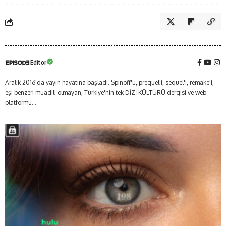
Editör
Aralık 2016'da yayın hayatına başladı. Spinoff'u, prequel'i, sequel'i, remake'i,
eşi benzeri muadili olmayan, Türkiye'nin tek DİZİ KÜLTÜRÜ dergisi ve web
platformu...