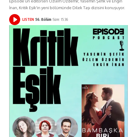
Episode’un editörleri Özlem Özdemir, Yasemin Şefik ve Engin
İnan, Kritik Eşik'in yeni bölümünde Dilek Taşı dizisini konuşuyor.
LISTEN
56. Bölüm
Süre: 15:36