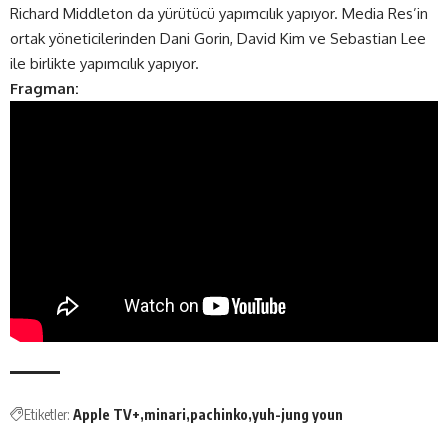
Richard Middleton da yürütücü yapımcılık yapıyor. Media Res’in
ortak yöneticilerinden Dani Gorin, David Kim ve Sebastian Lee
ile birlikte yapımcılık yapıyor.
Fragman:
Etiketler:
Apple TV+
minari
pachinko
yuh-jung youn