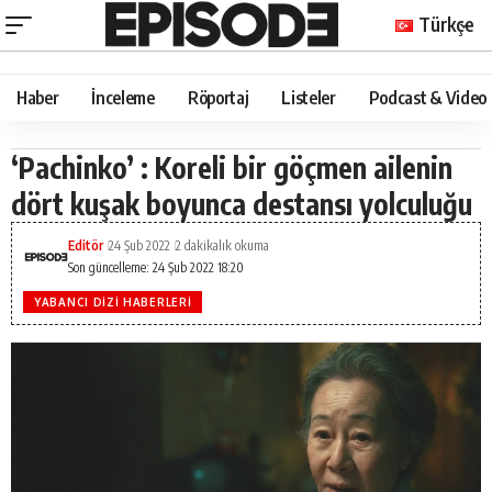
Türkçe
Haber
İnceleme
Röportaj
Listeler
Podcast & Video
‘Pachinko’ : Koreli bir göçmen ailenin
dört kuşak boyunca destansı yolculuğu
Editör
24 Şub 2022
2 dakikalık okuma
Son güncelleme: 24 Şub 2022 18:20
YABANCI DIZI HABERLERI