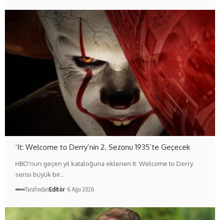
‘It: Welcome to Derry’nin 2. Sezonu 1935’te Geçecek
HBO'nun geçen yıl kataloğuna eklenen It: Welcome to Derry
serisi büyük bir…
Tarafından
Editör
6 Ağu 2026