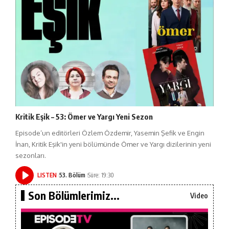
Kritik Eşik – 53: Ömer ve Yargı Yeni Sezon
Episode’un editörleri Özlem Özdemir, Yasemin Şefik ve Engin
İnan, Kritik Eşik'in yeni bölümünde Ömer ve Yargı dizilerinin yeni
sezonları.
LISTEN
53. Bölüm
Süre: 19:30
Son Bölümlerimiz...
Video