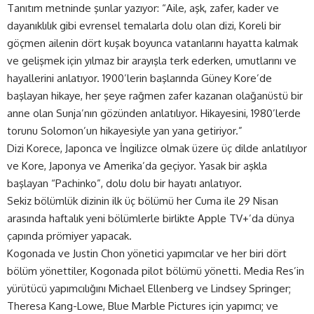
Tanıtım metninde şunlar yazıyor: “Aile, aşk, zafer, kader ve
dayanıklılık gibi evrensel temalarla dolu olan dizi, Koreli bir
göçmen ailenin dört kuşak boyunca vatanlarını hayatta kalmak
ve gelişmek için yılmaz bir arayışla terk ederken, umutlarını ve
hayallerini anlatıyor. 1900’lerin başlarında Güney Kore’de
başlayan hikaye, her şeye rağmen zafer kazanan olağanüstü bir
anne olan Sunja’nın gözünden anlatılıyor. Hikayesini, 1980’lerde
torunu Solomon’un hikayesiyle yan yana getiriyor.”
Dizi Korece, Japonca ve İngilizce olmak üzere üç dilde anlatılıyor
ve Kore, Japonya ve Amerika’da geçiyor. Yasak bir aşkla
başlayan “Pachinko”, dolu dolu bir hayatı anlatıyor.
Sekiz bölümlük dizinin ilk üç bölümü her Cuma ile 29 Nisan
arasında haftalık yeni bölümlerle birlikte Apple TV+’da dünya
çapında prömiyer yapacak.
Kogonada ve Justin Chon yönetici yapımcılar ve her biri dört
bölüm yönettiler, Kogonada pilot bölümü yönetti. Media Res’in
yürütücü yapımcılığını Michael Ellenberg ve Lindsey Springer;
Theresa Kang-Lowe, Blue Marble Pictures için yapımcı; ve