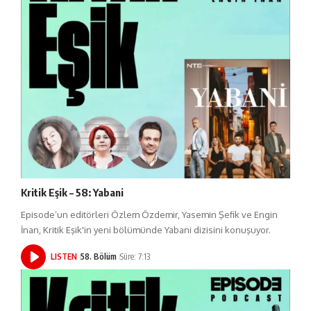
Kritik Eşik – 58: Yabani
Episode’un editörleri Özlem Özdemir, Yasemin Şefik ve Engin
İnan, Kritik Eşik'in yeni bölümünde Yabani dizisini konuşuyor.
LISTEN
58. Bölüm
Süre: 7:13