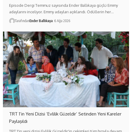
Episode Dergi Temmuz sayısında Ender Ballıkaya güçlü Emmy
adaylarını inceliyor. Emmy adayları açıklandı. Ödüllerin her…
Tarafından
Ender Ballıkaya
6 Ağu 2026
TRT 1’in Yeni Dizisi ‘Evlilik Güzeldir’ Setinden Yeni Kareler
Paylaşıldı
TRT 1'in yeni dizisi Evlilik Güzeldir'in çekimleri tüm hızıyla devam