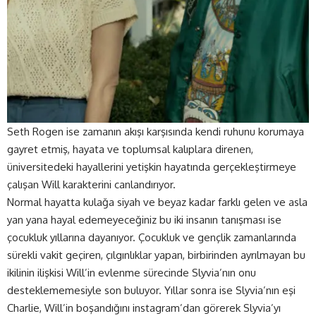
Seth Rogen ise zamanın akışı karşısında kendi ruhunu korumaya
gayret etmiş, hayata ve toplumsal kalıplara direnen,
üniversitedeki hayallerini yetişkin hayatında gerçekleştirmeye
çalışan Will karakterini canlandırıyor.
Normal hayatta kulağa siyah ve beyaz kadar farklı gelen ve asla
yan yana hayal edemeyeceğiniz bu iki insanın tanışması ise
çocukluk yıllarına dayanıyor. Çocukluk ve gençlik zamanlarında
sürekli vakit geçiren, çılgınlıklar yapan, birbirinden ayrılmayan bu
ikilinin ilişkisi Will’in evlenme sürecinde Slyvia’nın onu
desteklememesiyle son buluyor. Yıllar sonra ise Slyvia’nın eşi
Charlie, Will’in boşandığını instagram’dan görerek Slyvia’yı