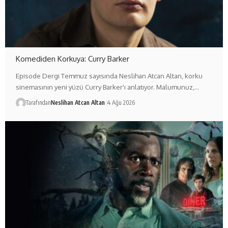
Komediden Korkuya: Curry Barker
Episode Dergi Temmuz sayısında Neslihan Atcan Altan, korku
sinemasının yeni yüzü Curry Barker'ı anlatıyor. Malumunuz,…
Tarafından
Neslihan Atcan Altan
4 Ağu 2026