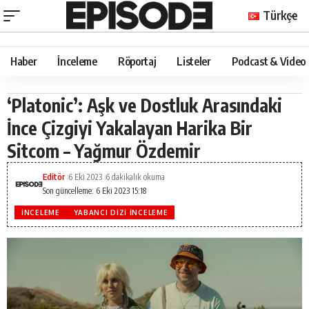
Türkçe
Haber
İnceleme
Röportaj
Listeler
Podcast & Video
‘Platonic’: Aşk ve Dostluk Arasındaki
İnce Çizgiyi Yakalayan Harika Bir
Sitcom – Yağmur Özdemir
Editör
6 Eki 2023
6 dakikalık okuma
Son güncelleme: 6 Eki 2023 15:18
İNCELEME
YABANCI DIZI İNCELEME