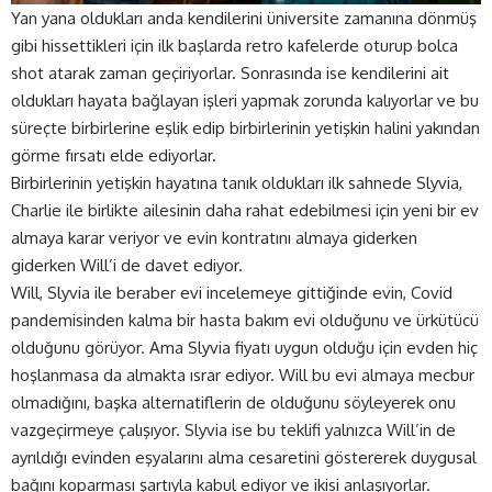
Yan yana oldukları anda kendilerini üniversite zamanına dönmüş
gibi hissettikleri için ilk başlarda retro kafelerde oturup bolca
shot atarak zaman geçiriyorlar. Sonrasında ise kendilerini ait
oldukları hayata bağlayan işleri yapmak zorunda kalıyorlar ve bu
süreçte birbirlerine eşlik edip birbirlerinin yetişkin halini yakından
görme fırsatı elde ediyorlar.
Birbirlerinin yetişkin hayatına tanık oldukları ilk sahnede Slyvia,
Charlie ile birlikte ailesinin daha rahat edebilmesi için yeni bir ev
almaya karar veriyor ve evin kontratını almaya giderken
giderken Will’i de davet ediyor.
Will, Slyvia ile beraber evi incelemeye gittiğinde evin, Covid
pandemisinden kalma bir hasta bakım evi olduğunu ve ürkütücü
olduğunu görüyor. Ama Slyvia fiyatı uygun olduğu için evden hiç
hoşlanmasa da almakta ısrar ediyor. Will bu evi almaya mecbur
olmadığını, başka alternatiflerin de olduğunu söyleyerek onu
vazgeçirmeye çalışıyor. Slyvia ise bu teklifi yalnızca Will’in de
ayrıldığı evinden eşyalarını alma cesaretini göstererek duygusal
bağını koparması şartıyla kabul ediyor ve ikisi anlaşıyorlar.