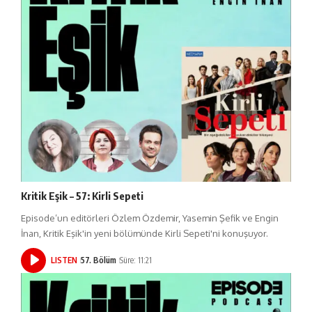
Kritik Eşik – 57: Kirli Sepeti
Episode’un editörleri Özlem Özdemir, Yasemin Şefik ve Engin
İnan, Kritik Eşik'in yeni bölümünde Kirli Sepeti'ni konuşuyor.
LISTEN
57. Bölüm
Süre: 11:21