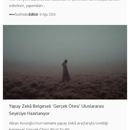
ederken, yapımdan…
Tarafından
Editör
6 Ağu 2026
Yapay Zekâ Belgeseli ‘Gerçek Ötesi’ Uluslararası
Seyirciye Hazırlanıyor
Alkan Avcıoğlu'nun tamamı yapay zekâ araçlarıyla ürettiği
belgesel Gerçek Ötesi (Post Truth),…