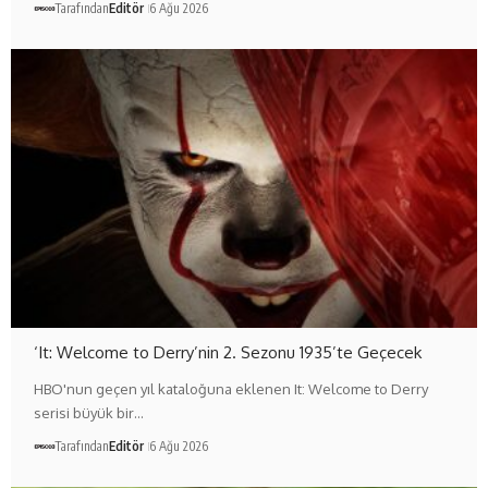
Tarafından
Editör
6 Ağu 2026
‘It: Welcome to Derry’nin 2. Sezonu 1935’te Geçecek
HBO'nun geçen yıl kataloğuna eklenen It: Welcome to Derry
serisi büyük bir…
Tarafından
Editör
6 Ağu 2026