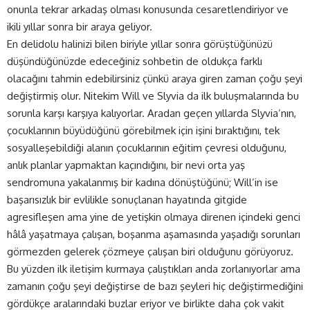
onunla tekrar arkadaş olması konusunda cesaretlendiriyor ve
ikili yıllar sonra bir araya geliyor.
En delidolu halinizi bilen biriyle yıllar sonra görüştüğünüzü
düşündüğünüzde edeceğiniz sohbetin de oldukça farklı
olacağını tahmin edebilirsiniz çünkü araya giren zaman çoğu şeyi
değiştirmiş olur. Nitekim Will ve Slyvia da ilk buluşmalarında bu
sorunla karşı karşıya kalıyorlar. Aradan geçen yıllarda Slyvia’nın,
çocuklarının büyüdüğünü görebilmek için işini bıraktığını, tek
sosyalleşebildiği alanın çocuklarının eğitim çevresi olduğunu,
anlık planlar yapmaktan kaçındığını, bir nevi orta yaş
sendromuna yakalanmış bir kadına dönüştüğünü; Will’in ise
başarısızlık bir evlilikle sonuçlanan hayatında gitgide
agresifleşen ama yine de yetişkin olmaya direnen içindeki genci
hâlâ yaşatmaya çalışan, boşanma aşamasında yaşadığı sorunları
görmezden gelerek çözmeye çalışan biri olduğunu görüyoruz.
Bu yüzden ilk iletişim kurmaya çalıştıkları anda zorlanıyorlar ama
zamanın çoğu şeyi değiştirse de bazı şeyleri hiç değiştirmediğini
gördükçe aralarındaki buzlar eriyor ve birlikte daha çok vakit