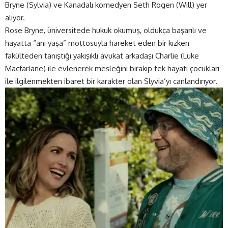
Bryne (Sylvia) ve Kanadalı komedyen Seth Rogen (Will) yer
alıyor.
Rose Bryne, üniversitede hukuk okumuş, oldukça başarılı ve
hayatta “anı yaşa” mottosuyla hareket eden bir kızken
fakülteden tanıştığı yakışıklı avukat arkadaşı Charlie (Luke
Macfarlane) ile evlenerek mesleğini bırakıp tek hayatı çocukları
ile ilgilenmekten ibaret bir karakter olan Slyvia’yı canlandırıyor.