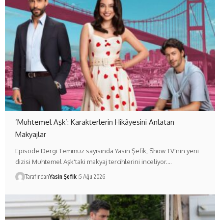
‘Muhtemel Aşk’: Karakterlerin Hikâyesini Anlatan
Makyajlar
Episode Dergi Temmuz sayısında Yasin Şefik, Show TV'nin yeni
dizisi Muhtemel Aşk'taki makyaj tercihlerini inceliyor.…
Tarafından
Yasin Şefik
5 Ağu 2026