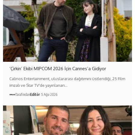
‘Çirkin’ Ekibi MIPCOM 2026 İçin Cannes’a Gidiyor
Calinos Entertainment, uluslararası dağıtımını üstlendiği, 25 Film
imzalı ve Star TV'de yayınlanan…
Tarafından
Editör
5 Ağu 2026