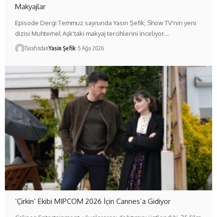
Makyajlar
Episode Dergi Temmuz sayısında Yasin Şefik, Show TV'nin yeni
dizisi Muhtemel Aşk'taki makyaj tercihlerini inceliyor.…
Tarafından
Yasin Şefik
5 Ağu 2026
‘Çirkin’ Ekibi MIPCOM 2026 İçin Cannes’a Gidiyor