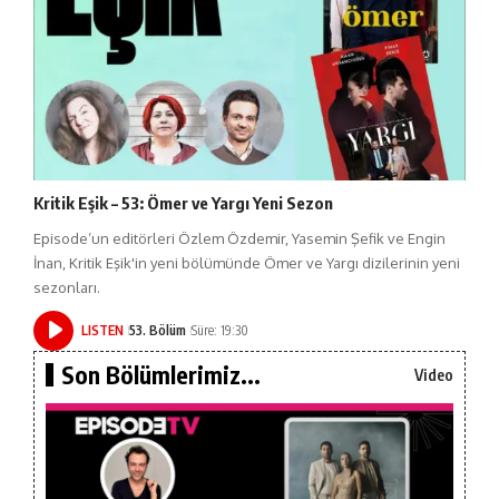
Kritik Eşik – 53: Ömer ve Yargı Yeni Sezon
Episode’un editörleri Özlem Özdemir, Yasemin Şefik ve Engin
İnan, Kritik Eşik'in yeni bölümünde Ömer ve Yargı dizilerinin yeni
sezonları.
LISTEN
53. Bölüm
Süre: 19:30
Son Bölümlerimiz...
Video