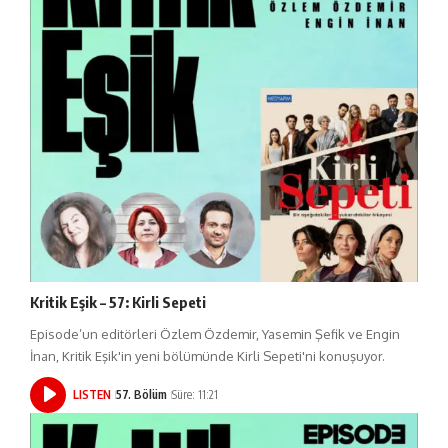
Kritik Eşik – 57: Kirli Sepeti
Episode’un editörleri Özlem Özdemir, Yasemin Şefik ve Engin
İnan, Kritik Eşik'in yeni bölümünde Kirli Sepeti'ni konuşuyor.
LISTEN
57. Bölüm
Süre: 11:21