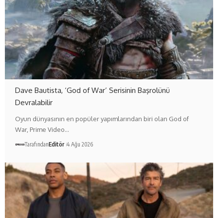
Dave Bautista, ‘God of War’ Serisinin Başrolünü
Devralabilir
Oyun dünyasının en popüler yapımlarından biri olan God of
War, Prime Video…
Tarafından
Editör
4 Ağu 2026