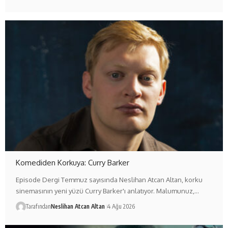
Komediden Korkuya: Curry Barker
Episode Dergi Temmuz sayısında Neslihan Atcan Altan, korku
sinemasının yeni yüzü Curry Barker'ı anlatıyor. Malumunuz,…
Tarafından
Neslihan Atcan Altan
4 Ağu 2026