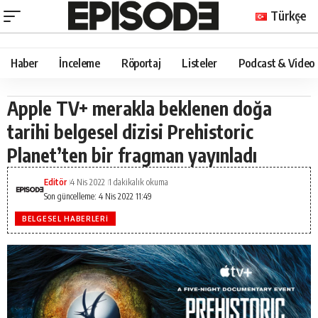
Türkçe
Haber
İnceleme
Röportaj
Listeler
Podcast & Video
Apple TV+ merakla beklenen doğa
tarihi belgesel dizisi Prehistoric
Planet’ten bir fragman yayınladı
Editör
4 Nis 2022
1 dakikalık okuma
Son güncelleme: 4 Nis 2022 11:49
BELGESEL HABERLERI