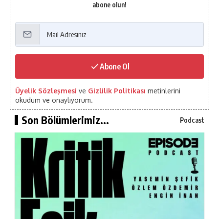
abone olun!
Abone Ol
Üyelik Sözleşmesi
ve
Gizlilik Politikası
metinlerini
okudum ve onaylıyorum.
Son Bölümlerimiz...
Podcast