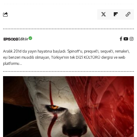
Editör
Aralık 2016'da yayın hayatına başladı. Spinoff'u, prequel'i, sequel'i, remake'i,
eşi benzeri muadili olmayan, Türkiye'nin tek DİZİ KÜLTÜRÜ dergisi ve web
platformu...