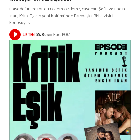
Episode’un editörleri Özlem Özdemir, Yasemin Şefik ve Engin
İnan, Kritik Eşik'in yeni bölümünde Bambaşka Biri dizisini
konuşuyor.
LISTEN
55. Bölüm
Süre: 19:07