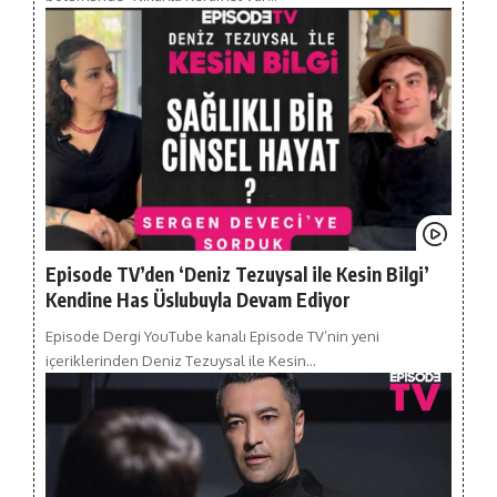
Episode TV’den ‘Deniz Tezuysal ile Kesin Bilgi’
Kendine Has Üslubuyla Devam Ediyor
Episode Dergi YouTube kanalı Episode TV’nin yeni
içeriklerinden Deniz Tezuysal ile Kesin…