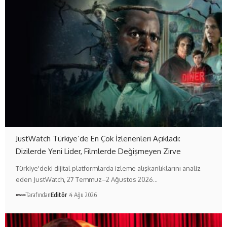
JustWatch Türkiye’de En Çok İzlenenleri Açıkladı:
Dizilerde Yeni Lider, Filmlerde Değişmeyen Zirve
Türkiye'deki dijital platformlarda izleme alışkanlıklarını analiz
eden JustWatch, 27 Temmuz–2 Ağustos 2026…
Tarafından
Editör
4 Ağu 2026