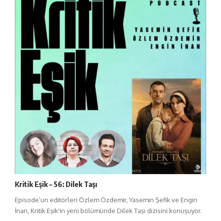
Kritik Eşik – 56: Dilek Taşı
Episode’un editörleri Özlem Özdemir, Yasemin Şefik ve Engin
İnan, Kritik Eşik'in yeni bölümünde Dilek Taşı dizisini konuşuyor.