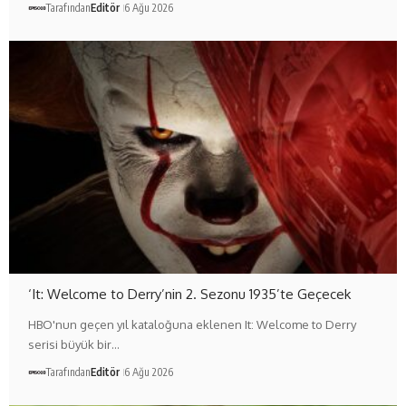
Tarafından
Editör
6 Ağu 2026
‘It: Welcome to Derry’nin 2. Sezonu 1935’te Geçecek
HBO'nun geçen yıl kataloğuna eklenen It: Welcome to Derry
serisi büyük bir…
Tarafından
Editör
6 Ağu 2026