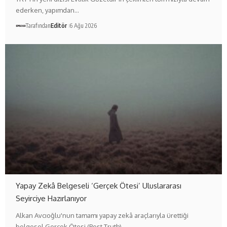
ederken, yapımdan…
Tarafından
Editör
6 Ağu 2026
Yapay Zekâ Belgeseli ‘Gerçek Ötesi’ Uluslararası
Seyirciye Hazırlanıyor
Alkan Avcıoğlu'nun tamamı yapay zekâ araçlarıyla ürettiği
belgesel Gerçek Ötesi (Post Truth),…