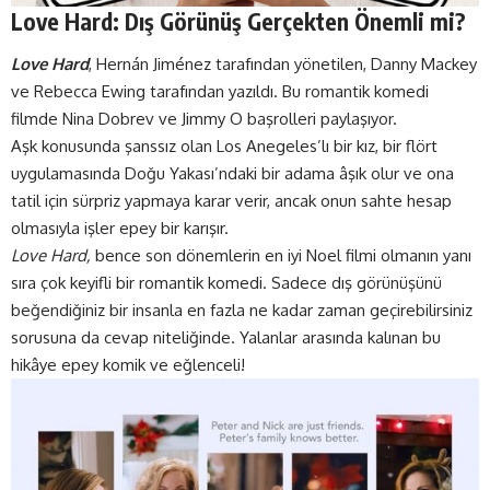
Love Hard: Dış Görünüş Gerçekten Önemli mi?
Love Hard
, Hernán Jiménez tarafından yönetilen, Danny Mackey
ve Rebecca Ewing tarafından yazıldı. Bu romantik komedi
filmde Nina Dobrev ve Jimmy O başrolleri paylaşıyor.
Aşk konusunda şanssız olan Los Anegeles’lı bir kız, bir flört
uygulamasında Doğu Yakası’ndaki bir adama âşık olur ve ona
tatil için sürpriz yapmaya karar verir, ancak onun sahte hesap
olmasıyla işler epey bir karışır.
Love Hard,
bence son dönemlerin en iyi Noel filmi olmanın yanı
sıra çok keyifli bir romantik komedi. Sadece dış görünüşünü
beğendiğiniz bir insanla en fazla ne kadar zaman geçirebilirsiniz
sorusuna da cevap niteliğinde. Yalanlar arasında kalınan bu
hikâye epey komik ve eğlenceli!