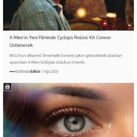
X-Men’in Yeni Filminde Cyclops Rolünü Kit Connor
Üstlenecek
MCU'nun (Marvel Sinematik Evreni) yakın gelecekteki planları
açısından X-Men külliyatı oldukça önemli…
Tarafından
Editör
7 Ağu 2026