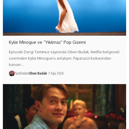
Kylie Minogue ve “Yıkılmaz” Pop Gizemi
Episode Dergi Temmuz sayısında Oben Budak, Netflix belgeseli
üzerinden Kylie Minogue'u anlatıyor. Paparazzi kıskacından
kanser…
Tarafından
Oben Budak
7 Ağu 2026