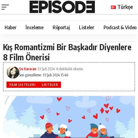
Türkçe
Haber
İnceleme
Röportaj
Listeler
Podcast & Video
Kış Romantizmi Bir Başkadır Diyenlere
8 Film Önerisi
Su Karacan
13 Şub 2024
6 dakikalık okuma
Son güncelleme: 13 Şub 2024 15:46
FILM LISTELERI
LISTELER