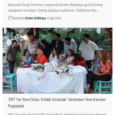
Episode Dergi Temmuz sayısında Ender Ballıkaya güçlü Emmy
adaylarını inceliyor. Emmy adayları açıklandı. Ödüllerin her…
Tarafından
Ender Ballıkaya
6 Ağu 2026
TRT 1’in Yeni Dizisi ‘Evlilik Güzeldir’ Setinden Yeni Kareler
Paylaşıldı
TRT 1'in yeni dizisi Evlilik Güzeldir'in çekimleri tüm hızıyla devam