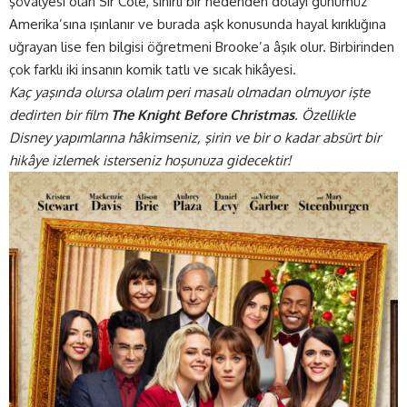
şövalyesi olan Sir Cole, sihirli bir nedenden dolayı günümüz
Amerika’sına ışınlanır ve burada aşk konusunda hayal kırıklığına
uğrayan lise fen bilgisi öğretmeni Brooke’a âşık olur. Birbirinden
çok farklı iki insanın komik tatlı ve sıcak hikâyesi.
Kaç yaşında olursa olalım peri masalı olmadan olmuyor işte
dedirten bir film
The Knight Before Christmas
. Özellikle
Disney yapımlarına hâkimseniz, şirin ve bir o kadar absürt bir
hikâye izlemek isterseniz hoşunuza gidecektir!