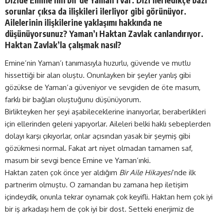
sorunlar çıksa da ilişkileri ilerliyor gibi görünüyor.
Ailelerinin ilişkilerine yaklaşımı hakkında ne
düşünüyorsunuz? Yaman’ı Haktan Zavlak canlandırıyor.
Haktan Zavlak’la çalışmak nasıl?
Emine’nin Yaman’ı tanımasıyla huzurlu, güvende ve mutlu
hissettiği bir alan oluştu. Onunlayken bir şeyler yanlış gibi
gözükse de Yaman’a güveniyor ve sevgiden de öte masum,
farklı bir bağları oluştuğunu düşünüyorum.
Birlikteyken her şeyi aşabileceklerine inanıyorlar, beraberlikleri
için ellerinden geleni yapıyorlar. Aileleri belki haklı sebeplerden
dolayı karşı çıkıyorlar, onlar açısından yasak bir şeymiş gibi
gözükmesi normal. Fakat art niyet olmadan tamamen saf,
masum bir sevgi bence Emine ve Yaman’ınki.
Haktan zaten çok önce yer aldığım
Bir Aile Hikayesi
’nde ilk
partnerim olmuştu. O zamandan bu zamana hep iletişim
içindeydik, onunla tekrar oynamak çok keyifli. Haktan hem çok iyi
bir iş arkadaşı hem de çok iyi bir dost. Setteki enerjimiz de