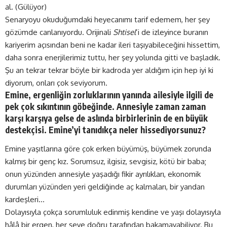
al. (Gülüyor)
Senaryoyu okuduğumdaki heyecanımı tarif edemem, her şey
gözümde canlanıyordu. Orijinali
Shtisel
’i de izleyince buranın
kariyerim açısından beni ne kadar ileri taşıyabileceğini hissettim,
daha sonra enerjilerimiz tuttu, her şey yolunda gitti ve başladık.
Şu an tekrar tekrar böyle bir kadroda yer aldığım için hep iyi ki
diyorum, onları çok seviyorum.
Emine, ergenliğin zorluklarının yanında ailesiyle ilgili de
pek çok sıkıntının göbeğinde. Annesiyle zaman zaman
karşı karşıya gelse de aslında birbirlerinin de en büyük
destekçisi. Emine’yi tanıdıkça neler hissediyorsunuz?
Emine yaşıtlarına göre çok erken büyümüş, büyümek zorunda
kalmış bir genç kız. Sorumsuz, ilgisiz, sevgisiz, kötü bir baba;
onun yüzünden annesiyle yaşadığı fikir ayrılıkları, ekonomik
durumları yüzünden yeri geldiğinde aç kalmaları, bir yandan
kardeşleri…
Dolayısıyla çokça sorumluluk edinmiş kendine ve yaşı dolayısıyla
hâlâ bir ergen, her şeye doğru tarafından bakamayabiliyor. Bu