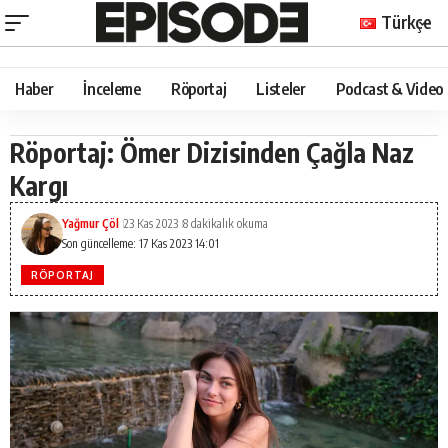
Türkçe
Haber
İnceleme
Röportaj
Listeler
Podcast & Video
Röportaj: Ömer Dizisinden Çağla Naz
Kargı
Yağmur Çöl
23 Kas 2023
8 dakikalık okuma
Son güncelleme: 17 Kas 2023 14:01
RÖPORTAJ