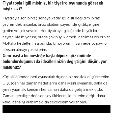
Tiyatroyla ilgili misiniz, bir tiyatro oyununda görecek
miyiz sizi?
Tiyatroyla son birkaç seneye kadar içli dışlı değildim, biraz
çevremdeki insanlar, biraz okulum sayesinde gittikçe içine
girdim ve çok sevdim. Her tiyatroya gittiğimde büyük bir
hayranlıkla izliyorum, orada çok büyük emek, inanılmaz hisler var.
Mutlaka hedeflerim arasında. Umuyorum… Sahnede olmayı, o
alkışları almayı çok isterim.
Genç yaşta bu mesleğe başladığınızı göz önünde
bulundurduğumuzda ideallerinizin değiştiğini düşünüyor
musunuz?
Küçüklüğümden beri oyunculuk dışında bir meslek düşünmedim.
O yüzden her zaman hedeflerim daha iyisini oynamak, daha da
iyisini yapmak, kendimi her zaman daha da geliştirmek oldu.
Zaman geçtikçe değişen şey fikirlerim, ideallerim değil, daha
kalıcı, daha iyi olabilmek için seçeceğim yollar oldu.