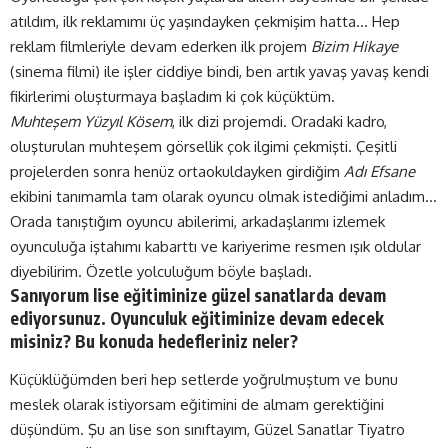
atıldım, ilk reklamımı üç yaşındayken çekmişim hatta… Hep
reklam filmleriyle devam ederken ilk projem
Bizim Hikaye
(sinema filmi) ile işler ciddiye bindi, ben artık yavaş yavaş kendi
fikirlerimi oluşturmaya başladım ki çok küçüktüm.
Muhteşem Yüzyıl Kösem
, ilk dizi projemdi. Oradaki kadro,
oluşturulan muhteşem görsellik çok ilgimi çekmişti. Çeşitli
projelerden sonra henüz ortaokuldayken girdiğim
Adı Efsane
ekibini tanımamla tam olarak oyuncu olmak istediğimi anladım…
Orada tanıştığım oyuncu abilerimi, arkadaşlarımı izlemek
oyunculuğa iştahımı kabarttı ve kariyerime resmen ışık oldular
diyebilirim. Özetle yolculuğum böyle başladı.
Sanıyorum lise eğitiminize güzel sanatlarda devam
ediyorsunuz. Oyunculuk eğitiminize devam edecek
misiniz? Bu konuda hedefleriniz neler?
Küçüklüğümden beri hep setlerde yoğrulmuştum ve bunu
meslek olarak istiyorsam eğitimini de almam gerektiğini
düşündüm. Şu an lise son sınıftayım, Güzel Sanatlar Tiyatro