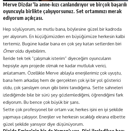
Merve Dizdar’la anne-kızı canlandırıyor ve birçok başarılı
oyuncuyla birlikte çalışıyorsunuz. Set ortamınızı merak
ediyorum açıkçası.
Hep söylüyorum, ne mutlu bana, böylesine güzel bir kadroda
yer alıyorum. En küçüğümüzden en büyüğümüze herkesin kalbi
tertemiz. Bugüne kadar bana en çok şey katan setlerden biri
Ömer
oldu diyebilirim.
İleride tek tek “çalışmak isterim” diyeceğim oyuncuların
hepsiyle aynı projede olmak ne kadar mutluluk verici,
anlatamam. Özellikle Merve ablayla enerjilerimiz çok uyuştu,
bana hem arkadaş hem de gerçekten çok iyi bir yol gösterici
oldu, çok şanslıyım onun gibi birini tanıdığıma. Sette sahneleri
izlediğimde bile bir sürü şey gözlemlediğimi, öğrendiğimi fark
ediyorum. Bu bence çok büyük bir şans.
Sette çok profesyonel bir ortam var, herkes işini en iyi şekilde
yapmaya çalışıyor. Enerjiler ve herkesin sıcaklığı ekrana elbette
güzel şekilde yansıyor diye düşünüyorum.
Dizide Emine’nin bir de Yaman’ı var. Dizi ilerledikçe bazı