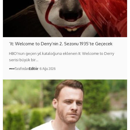
‘It: Welcome to Derry’nin 2. Sezonu 1935’te Geçecek
HBO'nun geçen yıl kataloğuna eklenen It: Welcome to Derry
serisi büyük bir…
Tarafından
Editör
6 Ağu 2026