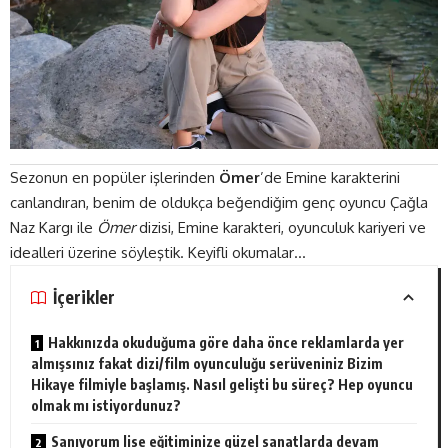
Sezonun en popüler işlerinden
Ömer
’de Emine karakterini
canlandıran, benim de oldukça beğendiğim genç oyuncu Çağla
Naz Kargı ile
Ömer
dizisi, Emine karakteri, oyunculuk kariyeri ve
idealleri üzerine söyleştik. Keyifli okumalar…
İçerikler
Hakkınızda okuduğuma göre daha önce reklamlarda yer
almışsınız fakat dizi/film oyunculuğu serüveniniz Bizim
Hikaye filmiyle başlamış. Nasıl gelişti bu süreç? Hep oyuncu
olmak mı istiyordunuz?
Sanıyorum lise eğitiminize güzel sanatlarda devam