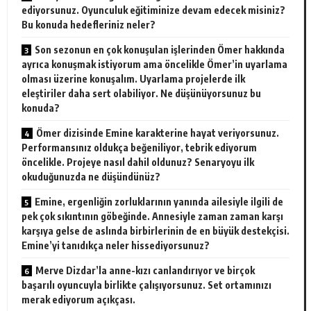
ediyorsunuz. Oyunculuk eğitiminize devam edecek misiniz?
Bu konuda hedefleriniz neler?
Son sezonun en çok konuşulan işlerinden Ömer hakkında
ayrıca konuşmak istiyorum ama öncelikle Ömer’in uyarlama
olması üzerine konuşalım. Uyarlama projelerde ilk
eleştiriler daha sert olabiliyor. Ne düşünüyorsunuz bu
konuda?
Ömer dizisinde Emine karakterine hayat veriyorsunuz.
Performansınız oldukça beğeniliyor, tebrik ediyorum
öncelikle. Projeye nasıl dahil oldunuz? Senaryoyu ilk
okuduğunuzda ne düşündünüz?
Emine, ergenliğin zorluklarının yanında ailesiyle ilgili de
pek çok sıkıntının göbeğinde. Annesiyle zaman zaman karşı
karşıya gelse de aslında birbirlerinin de en büyük destekçisi.
Emine’yi tanıdıkça neler hissediyorsunuz?
Merve Dizdar’la anne-kızı canlandırıyor ve birçok
başarılı oyuncuyla birlikte çalışıyorsunuz. Set ortamınızı
merak ediyorum açıkçası.