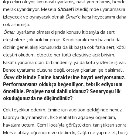
ilgi çekici oluyor, kim nasıl uyarlamış, nasıl yorumlamış, bende
merak uyandırıyor. Mesela
Shtisel
’i izlediğimde uyarlamasını
izleyecek ve oynayacak olmak
Ömer
’e karşı heyecanımı daha
çok artırmıştı.
Ömer
, uyarlama olması dışında konusu itibarıyla da sert
eleştirilere çok açık bir proje. Kendi karakterim bazında da
dizinin genel akışı konusunda da ilk başta çok fazla sert, kötü
eleştiri okudum, elbette her türlü eleştiriye açık biriyim.
Fakat uyarlama olan, birbirinden iyi ya da kötü yüzlerce iş var.
Bence uyarlama oluşuna değil, ortaya çıkarılan işe bakılmalı.
Ömer
dizisinde Emine karakterine hayat veriyorsunuz.
Performansınız oldukça beğeniliyor, tebrik ediyorum
öncelikle. Projeye nasıl dahil oldunuz? Senaryoyu ilk
okuduğunuzda ne düşündünüz?
Çok teşekkür ederim. Emine için audition geldiğinde henüz
kadroyu duymamıştım. İlk Selahattin ağabeyi öğrendim,
havalara uçtum. Cem Hoca’yla görüştükten, tanıştıktan sonra
Merve ablayı öğrendim ve dedim ki, Çağla ne yap ne et, bu işi