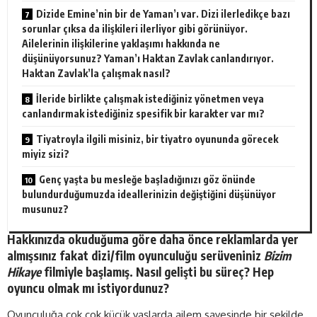
Dizide Emine’nin bir de Yaman’ı var. Dizi ilerledikçe bazı
sorunlar çıksa da ilişkileri ilerliyor gibi görünüyor.
Ailelerinin ilişkilerine yaklaşımı hakkında ne
düşünüyorsunuz? Yaman’ı Haktan Zavlak canlandırıyor.
Haktan Zavlak’la çalışmak nasıl?
İleride birlikte çalışmak istediğiniz yönetmen veya
canlandırmak istediğiniz spesifik bir karakter var mı?
Tiyatroyla ilgili misiniz, bir tiyatro oyununda görecek
miyiz sizi?
Genç yaşta bu mesleğe başladığınızı göz önünde
bulundurduğumuzda ideallerinizin değiştiğini düşünüyor
musunuz?
Hakkınızda okuduğuma göre daha önce reklamlarda yer
almışsınız fakat dizi/film oyunculuğu serüveniniz
Bizim
Hikaye
filmiyle başlamış. Nasıl gelişti bu süreç? Hep
oyuncu olmak mı istiyordunuz?
Oyunculuğa çok çok küçük yaşlarda ailem sayesinde bir şekilde