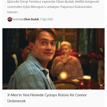
Episode Dergi Temmuz sayısında Oben Budak, Netflix belgeseli
üzerinden Kylie Minogue'u anlatıyor. Paparazzi kıskacından
kanser…
Tarafından
Oben Budak
7 Ağu 2026
X-Men’in Yeni Filminde Cyclops Rolünü Kit Connor
Üstlenecek