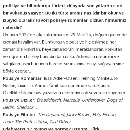
polisiye ve bilimkurgu türleri, dünyada son yıllarda ciddi
bir yükseliş yaşıyor. Bu iki türle aranız nasıldır bir okur ve
izleyici olarak? Favori polisiye romanlar, diziler, filmleriniz
nelerdir?
Umarım 2022’de çıkacak romanım. 29 Mart’ta, doğum günümde
çıkması hayalim var. Bilimkurgu ve polisiye hiç eskimez, her
zaman bizi kışkırtan, heyecanlandıran, meraklandıran, korkutan
ve öğreten bir şey barındırırlar çünkü. Adrenalin üretimini ve
salgılanmasını bugünün hareketsiz insanına en iyi sağlayan yine
böyle eserler…
Polisiye Romanlar:
Jussi Adler-Olsen, Henning Mankell, Jo
Nesbø, Cixin Liu, Ahmet Ümit son dönemde sardıklarım.
Özellikle İskandinav yazarların eserlerini çok severek okuyorum.
Polisiye Diziler:
Broadchurch, Marcella, Undercover, Dogs of
Berlin, Sherlock
…
Polisiye Filmler:
The Departed, Jacky Brown, Pulp Fiction,
Léon: The Professional, Taxi Driver
Edebiyatçı bir oyuncuya sormak isterim, Türk