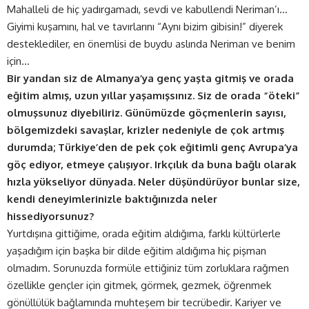
Mahalleli de hiç yadırgamadı, sevdi ve kabullendi Neriman’ı…
Giyimi kuşamını, hal ve tavırlarını “Aynı bizim gibisin!” diyerek
desteklediler, en önemlisi de buydu aslında Neriman ve benim
için…
Bir yandan siz de Almanya’ya genç yaşta gitmiş ve orada
eğitim almış, uzun yıllar yaşamışsınız. Siz de orada “öteki”
olmuşsunuz diyebiliriz. Günümüzde göçmenlerin sayısı,
bölgemizdeki savaşlar, krizler nedeniyle de çok artmış
durumda; Türkiye’den de pek çok eğitimli genç Avrupa’ya
göç ediyor, etmeye çalışıyor. Irkçılık da buna bağlı olarak
hızla yükseliyor dünyada. Neler düşündürüyor bunlar size,
kendi deneyimlerinizle baktığınızda neler
hissediyorsunuz?
Yurtdışına gittiğime, orada eğitim aldığıma, farklı kültürlerle
yaşadığım için başka bir dilde eğitim aldığıma hiç pişman
olmadım. Sorunuzda formüle ettiğiniz tüm zorluklara rağmen
özellikle gençler için gitmek, görmek, gezmek, öğrenmek
gönüllülük bağlamında muhteşem bir tecrübedir. Kariyer ve