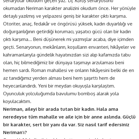
senaryolar okudum geçen yaz.
Üç Kuruş
senaryosunu
okumadan Neriman karakter analizini okudum önce. Her yönüyle
detaylı yazılmış ve yelpazesi geniş bir karakter çıktı karşıma.
Otoriter, anaç, fedakâr ve öngörüsü yüksek, kadın duyarlılığı ve
doğurganlığının getirdiği korumacı, yaşatıcı gücü olan bir kadın
çıktı karşıma… Beni düşünerek mi yazmışlar acaba, diye içimden
geçti. Senaryonun, mekânların, koşulların envanteri, hikâyeler ve
kahramanlarıyla gündelik hayatınızdan sizi alıp kafamızda tabu
olan, hiç bilmediğimiz bir dünyaya taşımayı arzulaması beni
hemen sardı. Roman mahallesi ve onların hikâyesini belki de en
az tanıdığımız yerden alması beni hem şaşırttı hem de
heyecanlandırdı. Yeni bir meydan okuyuşla karşılaştım.
Oyunculuk yolculuğumda bavulumu bomboş alarak yola
koyulacaktım.
Neriman, aileyi bir arada tutan bir kadın. Hala ama
neredeyse tüm mahalle ve aile için bir anne aslında. Güçlü
bir karakter, sert bir yanı da var. Siz nasıl tarif edersiniz
Neriman’ı?