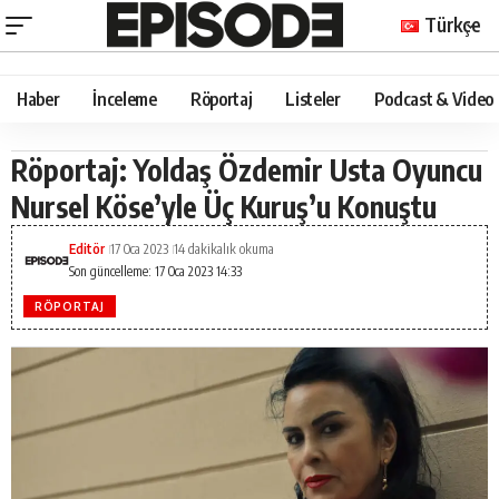
Türkçe
Haber
İnceleme
Röportaj
Listeler
Podcast & Video
Röportaj: Yoldaş Özdemir Usta Oyuncu
Nursel Köse’yle Üç Kuruş’u Konuştu
Editör
17 Oca 2023
14 dakikalık okuma
Son güncelleme: 17 Oca 2023 14:33
RÖPORTAJ