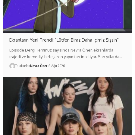
Ekranların Yeni Trendi: “Lütfen Biraz Daha İçimiz Şişsin”
Episode Dergi Temmuz sayısında Nevra Öner, ekranlarda
trajedi ve komediyi birleştiren yapımları inceliyor. Son yıllarda…
Tarafından
Nevra Öner
8 Ağu 2026