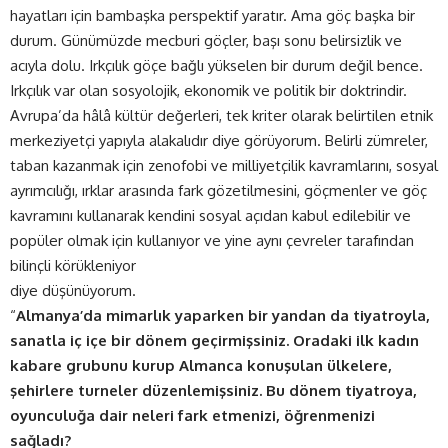
hayatları için bambaşka perspektif yaratır. Ama göç başka bir
durum. Günümüzde mecburi göçler, başı sonu belirsizlik ve
acıyla dolu. Irkçılık göçe bağlı yükselen bir durum değil bence.
Irkçılık var olan sosyolojik, ekonomik ve politik bir doktrindir.
Avrupa’da hâlâ kültür değerleri, tek kriter olarak belirtilen etnik
merkeziyetçi yapıyla alakalıdır diye görüyorum. Belirli zümreler,
taban kazanmak için zenofobi ve milliyetçilik kavramlarını, sosyal
ayrımcılığı, ırklar arasında fark gözetilmesini, göçmenler ve göç
kavramını kullanarak kendini sosyal açıdan kabul edilebilir ve
popüler olmak için kullanıyor ve yine aynı çevreler tarafından
bilinçli körükleniyor
diye düşünüyorum.
“
Almanya’da mimarlık yaparken bir yandan da tiyatroyla,
sanatla iç içe bir dönem geçirmişsiniz. Oradaki ilk kadın
kabare grubunu kurup Almanca konuşulan ülkelere,
şehirlere turneler düzenlemişsiniz. Bu dönem tiyatroya,
oyunculuğa dair neleri fark etmenizi, öğrenmenizi
sağladı?