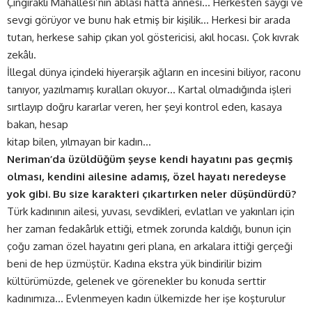
Çıngıraklı Mahallesi’nin ablası hatta annesi… Herkesten saygı ve
sevgi görüyor ve bunu hak etmiş bir kişilik… Herkesi bir arada
tutan, herkese sahip çıkan yol göstericisi, akıl hocası. Çok kıvrak
zekâlı.
İllegal dünya içindeki hiyerarşik ağların en incesini biliyor, raconu
tanıyor, yazılmamış kuralları okuyor… Kartal olmadığında işleri
sırtlayıp doğru kararlar veren, her şeyi kontrol eden, kasaya
bakan, hesap
kitap bilen, yılmayan bir kadın…
Neriman’da üzüldüğüm şeyse kendi hayatını pas geçmiş
olması, kendini ailesine adamış, özel hayatı neredeyse
yok gibi. Bu size karakteri çıkartırken neler düşündürdü?
Türk kadınının ailesi, yuvası, sevdikleri, evlatları ve yakınları için
her zaman fedakârlık ettiği, etmek zorunda kaldığı, bunun için
çoğu zaman özel hayatını geri plana, en arkalara ittiği gerçeği
beni de hep üzmüştür. Kadına ekstra yük bindirilir bizim
kültürümüzde, gelenek ve görenekler bu konuda serttir
kadınımıza… Evlenmeyen kadın ülkemizde her işe koşturulur