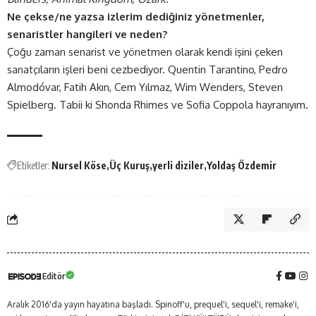
Ne çekse/ne yazsa izlerim dediğiniz yönetmenler,
senaristler hangileri ve neden?
Çoğu zaman senarist ve yönetmen olarak kendi işini çeken
sanatçıların işleri beni cezbediyor. Quentin Tarantino, Pedro
Almodóvar, Fatih Akın, Cem Yılmaz, Wim Wenders, Steven
Spielberg. Tabii ki Shonda Rhimes ve Sofia Coppola hayranıyım.
Etiketler:
Nursel Köse
Üç Kuruş
yerli diziler
Yoldaş Özdemir
Editör
Aralık 2016'da yayın hayatına başladı. Spinoff'u, prequel'i, sequel'i, remake'i,