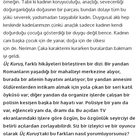
örneğin. Tabii ki kadının koruyuculuğu, anaçlığı, sevecenliği
doğurganlığıyla doğasının bir parçası, bundan dolayı tüm bu
yükü severek, yadsımadan taşıyabilir kadın. Duygusal aklı hep
keskindir kadınlarımızın çünkü anaçlık sadece kadının kendi
doğurduğu çocuğa gösterdiği bir duygu değil bence. Kadının
canı başka çocuk için de yanar, doğa için de ülkesi
için de. Neriman Çaka karakterini kurarken buralardan bakmam
iyi geldi.
Üç Kuruş
, farklı hikâyeleri birleştiren bir dizi. Bir yandan
Romanların yaşadığı bir mahalleyi merkezine alıyor,
burada bir ailenin hayatını anlatıyor; bir yandan annesini
öldürenlerden intikam almak için yola çıkan bir seri katil
öyküsü var; diğer yandan da organize işlerde çalışan bir
polisin kesişen başka bir hayatı var. Polisiye bir yanı da
var, eğlenceli yanı da, dramı da. Bu açıdan TV
ekranlarındaki işlere göre özgün, bu özgünlük seyirciyi de
belirli açılardan zorlayabilirdi. Siz bir izleyici ve bir oyuncu
olarak
Üç Kuruş
’taki bu farkları nasıl yorumluyorsunuz?