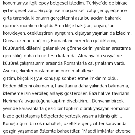
konumlarıyla ilgili epey belgesel izledim. Türkiye’de de birkaç
iyi belgesel var… Birçoğu ise magazinsel, çalgı çengi, eğlence
gırla tarzında, ki onların gerçeklerini asla bu açıdan bakarak
görmek mümkün değildi. Ama klişe bakışları, önyargıları
körükleyen, ötekileştiren, ayrıştıran, dışlayan yayınları da izledim.
Dünya üzerine dağılmış Romanların nereden geldiklerini,
kültürlerini, dillerini, gelenek ve göreneklerini yeniden araştırma
gerekliliği daha da netleşti kafamda. Almanya’da sosyal ve
kültürel çalışmalarım arasında Romanlarla çalışmalarım vardı.
Ayrıca çekimler başlamadan önce mahalleye
gittim, birçok kişiyle konuşup sohbet etme imkânım oldu.
Beden dillerini okumama, hayatlarına daha yakından bakmama,
izlememe izin verdiler, anlayış gösterdiler. Bazı hal ve tavırların
Neriman’a uygunluğunu kaptım diyebilirim… Dünyanın birçok
yerinde karavanlarla gezici bir toplum olarak yaşayan Romanlar
bizde gettolaşmış bölgelerde yerleşik yaşama itilmiş gibi…
Konuştuğum birçok mahalleli, özellikle genç çiftler karavanda
gezgin yaşamdan özlemle bahsettiler. “Maddi imkânlar elverse