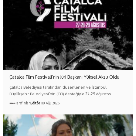
Çatalca Film Festivali’nin Jüri Başkanı Yüksel Aksu Oldu
Çatalca Belediyesi tarafından düzenlenen ve İstanbul
Büyükşehir Belediyesi’nin (İBB) desteğiyle 27-29 Ağustos…
Tarafından
Editör
10 Ağu 2026