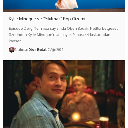
Kylie Minogue ve “Yıkılmaz” Pop Gizemi
Episode Dergi Temmuz sayısında Oben Budak, Netflix belgeseli
üzerinden Kylie Minogue'u anlatıyor. Paparazzi kıskacından
kanser…
Tarafından
Oben Budak
7 Ağu 2026