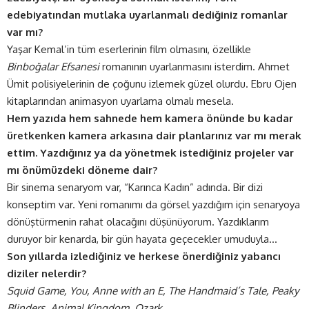
edebiyatından mutlaka uyarlanmalı dediğiniz romanlar
var mı?
Yaşar Kemal’in tüm eserlerinin film olmasını, özellikle
Binboğalar Efsanesi
romanının uyarlanmasını isterdim. Ahmet
Ümit polisiyelerinin de çoğunu izlemek güzel olurdu. Ebru Ojen
kitaplarından animasyon uyarlama olmalı mesela.
Hem yazıda hem sahnede hem kamera önünde bu kadar
üretkenken kamera arkasına dair planlarınız var mı merak
ettim. Yazdığınız ya da yönetmek istediğiniz projeler var
mı önümüzdeki döneme dair?
Bir sinema senaryom var, “Karınca Kadın” adında. Bir dizi
konseptim var. Yeni romanımı da görsel yazdığım için senaryoya
dönüştürmenin rahat olacağını düşünüyorum. Yazdıklarım
duruyor bir kenarda, bir gün hayata geçecekler umuduyla…
Son yıllarda izlediğiniz ve herkese önerdiğiniz yabancı
diziler nelerdir?
Squid Game, You, Anne with an E, The Handmaid’s Tale, Peaky
Blinders, Animal Kingdom, Ozark
.