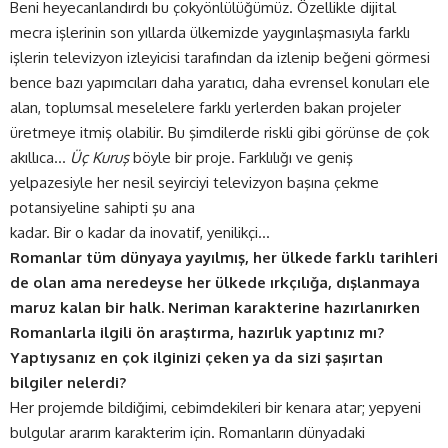
Beni heyecanlandırdı bu çokyönlülüğümüz. Özellikle dijital
mecra işlerinin son yıllarda ülkemizde yaygınlaşmasıyla farklı
işlerin televizyon izleyicisi tarafından da izlenip beğeni görmesi
bence bazı yapımcıları daha yaratıcı, daha evrensel konuları ele
alan, toplumsal meselelere farklı yerlerden bakan projeler
üretmeye itmiş olabilir. Bu şimdilerde riskli gibi görünse de çok
akıllıca…
Üç Kuruş
böyle bir proje. Farklılığı ve geniş
yelpazesiyle her nesil seyirciyi televizyon başına çekme
potansiyeline sahipti şu ana
kadar. Bir o kadar da inovatif, yenilikçi…
Romanlar tüm dünyaya yayılmış, her ülkede farklı tarihleri
de olan ama neredeyse her ülkede ırkçılığa, dışlanmaya
maruz kalan bir halk. Neriman karakterine hazırlanırken
Romanlarla ilgili ön araştırma, hazırlık yaptınız mı?
Yaptıysanız en çok ilginizi çeken ya da sizi şaşırtan
bilgiler nelerdi?
Her projemde bildiğimi, cebimdekileri bir kenara atar; yepyeni
bulgular ararım karakterim için. Romanların dünyadaki