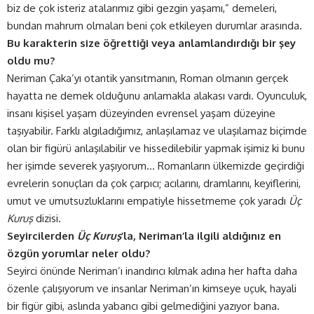
biz de çok isteriz atalarımız gibi gezgin yaşamı,” demeleri,
bundan mahrum olmaları beni çok etkileyen durumlar arasında.
Bu karakterin size öğrettiği veya anlamlandırdığı bir şey
oldu mu?
Neriman Çaka’yı otantik yansıtmanın, Roman olmanın gerçek
hayatta ne demek olduğunu anlamakla alakası vardı. Oyunculuk,
insanı kişisel yaşam düzeyinden evrensel yaşam düzeyine
taşıyabilir. Farklı algıladığımız, anlaşılamaz ve ulaşılamaz biçimde
olan bir figürü anlaşılabilir ve hissedilebilir yapmak işimiz ki bunu
her işimde severek yaşıyorum… Romanların ülkemizde geçirdiği
evrelerin sonuçları da çok çarpıcı; acılarını, dramlarını, keyiflerini,
umut ve umutsuzluklarını empatiyle hissetmeme çok yaradı
Üç
Kuruş
dizisi.
Seyircilerden
Üç Kuruş
’la, Neriman’la ilgili aldığınız en
özgün yorumlar neler oldu?
Seyirci önünde Neriman’ı inandırıcı kılmak adına her hafta daha
özenle çalışıyorum ve insanlar Neriman’ın kimseye uçuk, hayali
bir figür gibi, aslında yabancı gibi gelmediğini yazıyor bana.