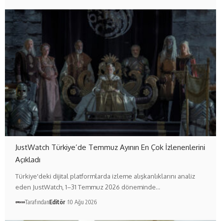
JustWatch Türkiye’de Temmuz Ayının En Çok İzlenenlerini
Açıkladı
Türkiye'deki dijital platformlarda izleme alışkanlıklarını analiz
eden JustWatch, 1–31 Temmuz 2026 döneminde…
Tarafından
Editör
10 Ağu 2026