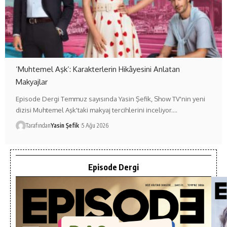
‘Muhtemel Aşk’: Karakterlerin Hikâyesini Anlatan
Makyajlar
Episode Dergi Temmuz sayısında Yasin Şefik, Show TV'nin yeni
dizisi Muhtemel Aşk'taki makyaj tercihlerini inceliyor.…
Tarafından
Yasin Şefik
5 Ağu 2026
Episode Dergi