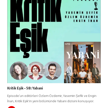
Kritik Eşik – 58: Yabani
Episode’un editörleri Özlem Özdemir, Yasemin Şefik ve Engin
İnan, Kritik Eşik'in yeni bölümünde Yabani dizisini konuşuyor.