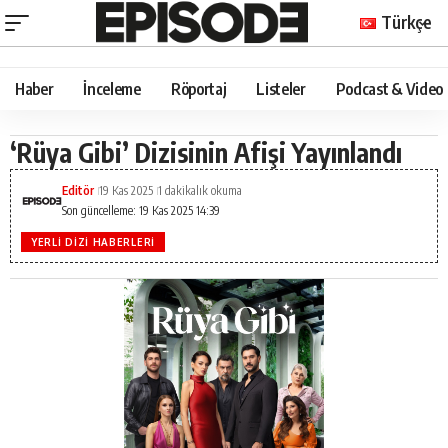
Türkçe
Haber
İnceleme
Röportaj
Listeler
Podcast & Video
‘Rüya Gibi’ Dizisinin Afişi Yayınlandı
Editör
19 Kas 2025
1 dakikalık okuma
Son güncelleme: 19 Kas 2025 14:39
YERLI DIZI HABERLERI