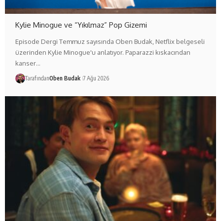
Kylie Minogue ve “Yıkılmaz” Pop Gizemi
Episode Dergi Temmuz sayısında Oben Budak, Netflix belgeseli
üzerinden Kylie Minogue'u anlatıyor. Paparazzi kıskacından
kanser…
Tarafından
Oben Budak
7 Ağu 2026