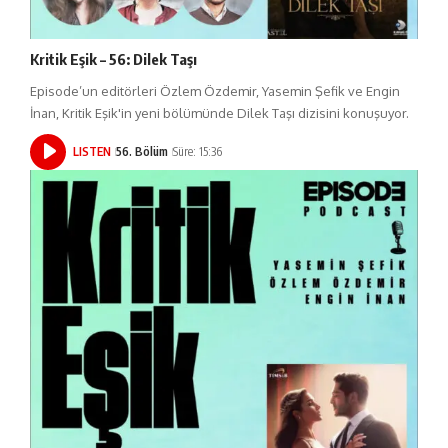
Kritik Eşik – 56: Dilek Taşı
Episode’un editörleri Özlem Özdemir, Yasemin Şefik ve Engin
İnan, Kritik Eşik'in yeni bölümünde Dilek Taşı dizisini konuşuyor.
LISTEN
56. Bölüm
Süre: 15:36