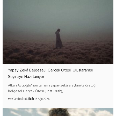
Yapay Zekâ Belgeseli ‘Gerçek Ötesi’ Uluslararası
Seyirciye Hazırlanıyor
Alkan Avcıoğlu'nun tamamı yapay zekâ araçlarıyla ürettiği
belgesel Gerçek Ötesi (Post Truth),…
Tarafından
Editör
6 Ağu 2026