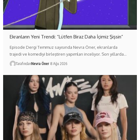
Ekranların Yeni Trendi: “Lütfen Biraz Daha İçimiz Şişsin”
Episode Dergi Temmuz sayısında Nevra Öner, ekranlarda
trajedi ve komediyi birleştiren yapımları inceliyor. Son yıllarda…
Tarafından
Nevra Öner
8 Ağu 2026