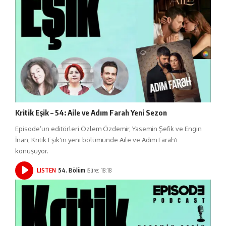
Kritik Eşik – 54: Aile ve Adım Farah Yeni Sezon
Episode’un editörleri Özlem Özdemir, Yasemin Şefik ve Engin
İnan, Kritik Eşik'in yeni bölümünde Aile ve Adım Farah'ı
konuşuyor.
LISTEN
54. Bölüm
Süre: 18:18