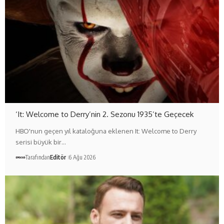
‘It: Welcome to Derry’nin 2. Sezonu 1935’te Geçecek
HBO'nun geçen yıl kataloğuna eklenen It: Welcome to Derry
serisi büyük bir…
Tarafından
Editör
6 Ağu 2026