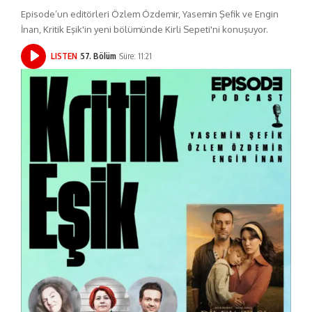
Episode’un editörleri Özlem Özdemir, Yasemin Şefik ve Engin
İnan, Kritik Eşik'in yeni bölümünde Kirli Sepeti'ni konuşuyor.
LISTEN
57. Bölüm
Süre: 11:21