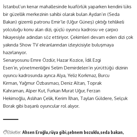
İstanbul’un kenar mahallesinde kuaförlük yaparken kendini lüks
bir güzellik merkezinin sahibi olarak bulan Aydan’ın (Seda
Bakan) gizemli patronu Emir’le (Uğur Güneş) çıktığı tehlikeli
yolculuğu konu alan dizi, güçlü oyuncu kadrosu ve çarpıcı
hikayesiyle adından söz ettiriyor. Çekimleri devam eden dizi çok
yakında Show TV ekranlarından izleyicisiyle buluşmaya
hazırlanıyor.
Senaryosunu Emre Özdür, Hazar Kozice, İdil Ezgi
Esen’in, yönetmenliğini Selim Demirdelen’in yürüttüğü dizinin
oyuncu kadrosunda ayrıca Alya, Yeliz Korkmaz, Burcu
Kirman, Yağmur Özbasmacı, Deniz Altan, Toprak
Kahraman, Alper Kut, Furkan Murat Uğur, Ferzan
Hekimoğlu, Aslıhan Çelik, Kerim İlhan, Taylan Güldere, Selçuk
Borak gibi başarılı oyuncular rol alıyor.
Etiketler:
Ahsen Eroğlu
rüya gibi
şebnem bozuklu
seda bakan