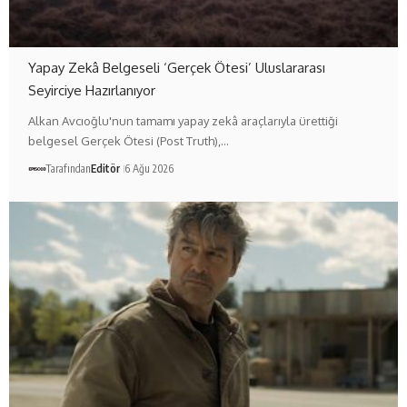
Yapay Zekâ Belgeseli ‘Gerçek Ötesi’ Uluslararası
Seyirciye Hazırlanıyor
Alkan Avcıoğlu'nun tamamı yapay zekâ araçlarıyla ürettiği
belgesel Gerçek Ötesi (Post Truth),…
Tarafından
Editör
6 Ağu 2026