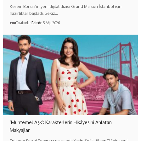
Kerem Bürsin'in yeni dijital dizisi Grand Maison İstanbul için
hazırlıklar başladı. Sekiz…
Tarafından
Editör
5 Ağu 2026
‘Muhtemel Aşk’: Karakterlerin Hikâyesini Anlatan
Makyajlar
Episode Dergi Temmuz sayısında Yasin Şefik, Show TV'nin yeni