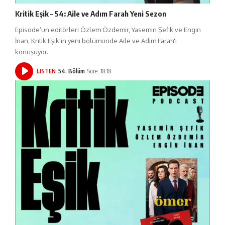
Kritik Eşik – 54: Aile ve Adım Farah Yeni Sezon
Episode’un editörleri Özlem Özdemir, Yasemin Şefik ve Engin
İnan, Kritik Eşik'in yeni bölümünde Aile ve Adım Farah'ı
konuşuyor.
LISTEN
54. Bölüm
Süre: 18:18