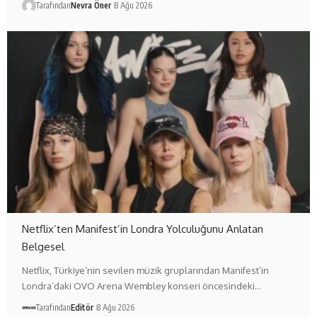
Tarafından
Nevra Öner
8 Ağu 2026
Netflix’ten Manifest’in Londra Yolculuğunu Anlatan
Belgesel
Netflix, Türkiye’nin sevilen müzik gruplarından Manifest’in
Londra’daki OVO Arena Wembley konseri öncesindeki…
Tarafından
Editör
8 Ağu 2026