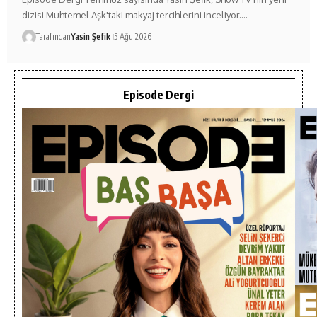
dizisi Muhtemel Aşk'taki makyaj tercihlerini inceliyor.…
Tarafından
Yasin Şefik
5 Ağu 2026
Episode Dergi