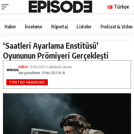
Türkçe
Haber
İnceleme
Röportaj
Listeler
Podcast & Video
‘Saatleri Ayarlama Enstitüsü’
Oyununun Prömiyeri Gerçekleşti
Editör
13 Nis 2023
1 dakikalık okuma
Son güncelleme: 13 Nis 2023 14:16
TIYATRO HABERLERI