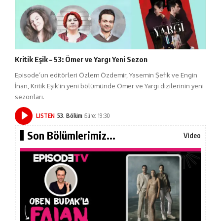
Kritik Eşik – 53: Ömer ve Yargı Yeni Sezon
Episode’un editörleri Özlem Özdemir, Yasemin Şefik ve Engin
İnan, Kritik Eşik'in yeni bölümünde Ömer ve Yargı dizilerinin yeni
sezonları.
LISTEN
53. Bölüm
Süre: 19:30
Son Bölümlerimiz...
Video