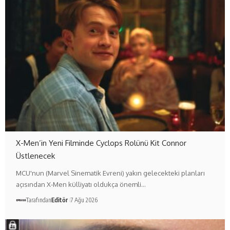
X-Men’in Yeni Filminde Cyclops Rolünü Kit Connor
Üstlenecek
MCU'nun (Marvel Sinematik Evreni) yakın gelecekteki planları
açısından X-Men külliyatı oldukça önemli…
Tarafından
Editör
7 Ağu 2026