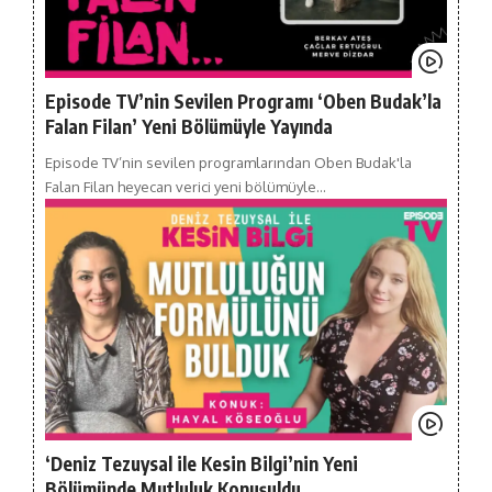
Episode TV’nin Sevilen Programı ‘Oben Budak’la
Falan Filan’ Yeni Bölümüyle Yayında
Episode TV’nin sevilen programlarından Oben Budak'la
Falan Filan heyecan verici yeni bölümüyle…
‘Deniz Tezuysal ile Kesin Bilgi’nin Yeni
Bölümünde Mutluluk Konuşuldu