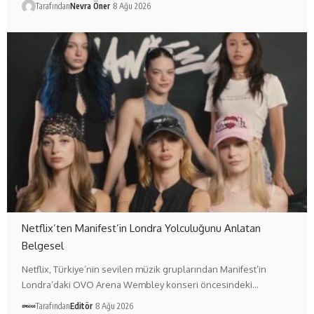
Tarafından
Nevra Öner
8 Ağu 2026
Netflix’ten Manifest’in Londra Yolculuğunu Anlatan
Belgesel
Netflix, Türkiye’nin sevilen müzik gruplarından Manifest’in
Londra’daki OVO Arena Wembley konseri öncesindeki…
Tarafından
Editör
8 Ağu 2026