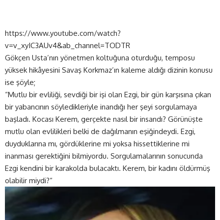
https://www.youtube.com/watch?
v=v_xyIC3AUv4&ab_channel=TODTR
Gökçen Usta’nın yönetmen koltuğuna oturduğu, temposu
yüksek hikâyesini Savaş Korkmaz’ın kaleme aldığı dizinin konusu
ise şöyle;
“Mutlu bir evliliği, sevdiği bir işi olan Ezgi, bir gün karşısına çıkan
bir yabancının söyledikleriyle inandığı her şeyi sorgulamaya
başladı. Kocası Kerem, gerçekte nasıl bir insandı? Görünüşte
mutlu olan evlilikleri belki de dağılmanın eşiğindeydi. Ezgi,
duyduklarına mı, gördüklerine mi yoksa hissettiklerine mi
inanması gerektiğini bilmiyordu. Sorgulamalarının sonucunda
Ezgi kendini bir karakolda bulacaktı. Kerem, bir kadını öldürmüş
olabilir miydi?“