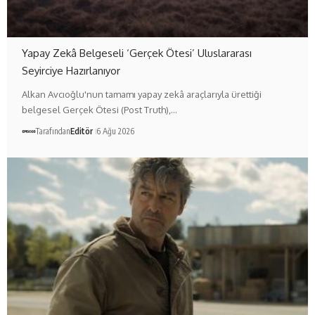
Yapay Zekâ Belgeseli ‘Gerçek Ötesi’ Uluslararası
Seyirciye Hazırlanıyor
Alkan Avcıoğlu'nun tamamı yapay zekâ araçlarıyla ürettiği
belgesel Gerçek Ötesi (Post Truth),…
Tarafından
Editör
6 Ağu 2026