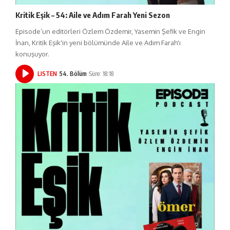
Kritik Eşik – 54: Aile ve Adım Farah Yeni Sezon
Episode’un editörleri Özlem Özdemir, Yasemin Şefik ve Engin
İnan, Kritik Eşik'in yeni bölümünde Aile ve Adım Farah'ı
konuşuyor.
LISTEN
54. Bölüm
Süre: 18:18