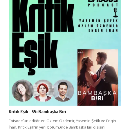
Kritik Eşik – 55: Bambaşka Biri
Episode’un editörleri Özlem Özdemir, Yasemin Şefik ve Engin
İnan, Kritik Eşik'in yeni bölümünde Bambaşka Biri dizisini