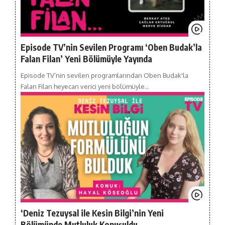
Episode TV’nin Sevilen Programı ‘Oben Budak’la
Falan Filan’ Yeni Bölümüyle Yayında
Episode TV’nin sevilen programlarından Oben Budak'la
Falan Filan heyecan verici yeni bölümüyle…
‘Deniz Tezuysal ile Kesin Bilgi’nin Yeni
Bölümünde Mutluluk Konuşuldu