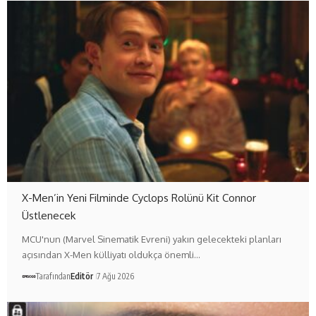
X-Men’in Yeni Filminde Cyclops Rolünü Kit Connor
Üstlenecek
MCU'nun (Marvel Sinematik Evreni) yakın gelecekteki planları
açısından X-Men külliyatı oldukça önemli…
Tarafından
Editör
7 Ağu 2026