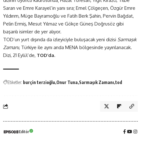
dizinin oyuncu kadrosunda; Hazal Türesan, Yiğit Kirazcı, Tilbe
Saran ve Emre Karayel’in yanı sıra; Emel Çölgeçen, Özgür Emre
Yıldırım, Müge Bayramoğlu ve Fatih Berk Şahin, Pervin Bağdat,
Pelin Ermiş, Mesut Yılmaz ve Gökçe Güneş Doğrusöz gibi
başarılı isimler de yer alıyor.
TOD’un yurt dışında da izleyiciyle buluşacak yeni dizisi
Sarmaşık
Zamanı
, Türkiye ile aynı anda MENA bölgesinde yayınlanacak.
Dizi, 21 Eylül’de,
TOD’da
.
Etiketler:
burçin terzioğlu
Onur Tuna
Sarmaşık Zamanı
tod
Editör