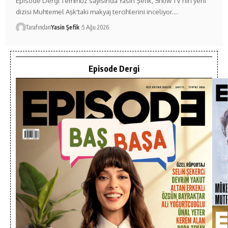
Episode Dergi Temmuz sayısında Yasin Şefik, Show TV'nin yeni
dizisi Muhtemel Aşk'taki makyaj tercihlerini inceliyor.…
Tarafından
Yasin Şefik
5 Ağu 2026
Episode Dergi