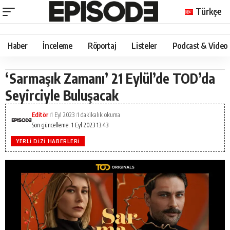
Türkçe
Haber
İnceleme
Röportaj
Listeler
Podcast & Video
‘Sarmaşık Zamanı’ 21 Eylül’de TOD’da
Seyirciyle Buluşacak
Editör
1 Eyl 2023
1 dakikalık okuma
Son güncelleme: 1 Eyl 2023 13:43
YERLI DIZI HABERLERI