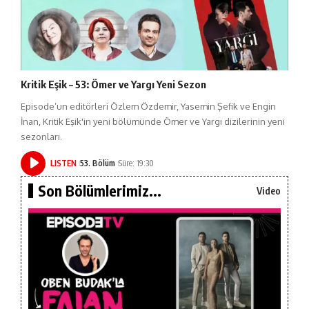
Kritik Eşik – 53: Ömer ve Yargı Yeni Sezon
Episode’un editörleri Özlem Özdemir, Yasemin Şefik ve Engin
İnan, Kritik Eşik'in yeni bölümünde Ömer ve Yargı dizilerinin yeni
sezonları.
LISTEN
53. Bölüm
Süre: 19:30
Son Bölümlerimiz...
Video