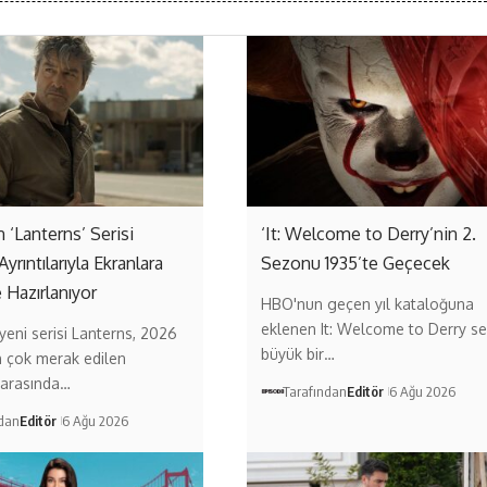
‘Lanterns’ Serisi
‘It: Welcome to Derry’nin 2.
Ayrıntılarıyla Ekranlara
Sezonu 1935’te Geçecek
 Hazırlanıyor
HBO'nun geçen yıl kataloğuna
eklenen It: Welcome to Derry ser
eni serisi Lanterns, 2026
büyük bir…
n çok merak edilen
 arasında…
Tarafından
Editör
6 Ağu 2026
ndan
Editör
6 Ağu 2026