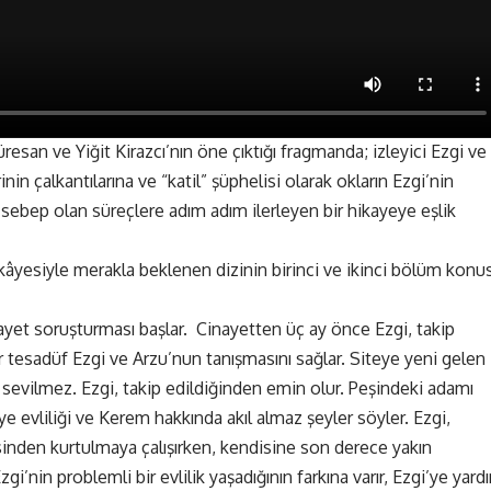
esan ve Yiğit Kirazcı’nın öne çıktığı fragmanda; izleyici Ezgi ve
nin çalkantılarına ve “katil” şüphelisi olarak okların Ezgi’nin
sebep olan süreçlere adım adım ilerleyen bir hikayeye eşlik
kâyesiyle merakla beklenen dizinin birinci ve ikinci bölüm konu
yet soruşturması başlar. Cinayetten üç ay önce Ezgi, takip
bir tesadüf Ezgi ve Arzu’nun tanışmasını sağlar. Siteye yeni gelen
k sevilmez. Ezgi, takip edildiğinden emin olur. Peşindeki adamı
e evliliği ve Kerem hakkında akıl almaz şeyler söyler. Ezgi,
sinden kurtulmaya çalışırken, kendisine son derece yakın
gi’nin problemli bir evlilik yaşadığının farkına varır, Ezgi’ye yard