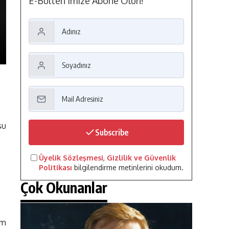
E-Bülten'imize Abone Olun!
su
Subscribe
Üyelik Sözleşmesi
,
Gizlilik ve Güvenlik
Politikası
bilgilendirme metinlerini okudum.
Çok Okunanlar
ım