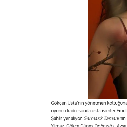
Gökçen Usta’nın yönetmen koltuğuna
oyuncu kadrosunda usta isimler Emel
Şahin yer alıyor.
Sarmaşık Zamanı
’nın
Yılmaz, Gökçe Güneş Doğrusöz, Ayşe M