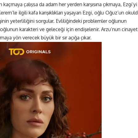
n kaçmaya çalışsa da adam her yerden karşısına çıkmaya, Ezgi’yi
em’le ilgili kafa karışıklıkları yaşayan Ezgi, oğlu Oğuz’un okul
nin yeterliliğini sorgular. Evliliğindeki problemler oğlunun
oğlunun karakteri ve geleceği için endişelenir. Arzu’nun cinayet
rmaya yön verecek büyük bir sır açığa çıkar.