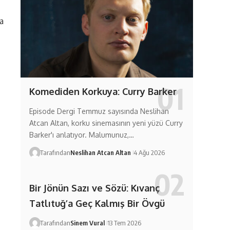
da
Komediden Korkuya: Curry Barker
Episode Dergi Temmuz sayısında Neslihan
Atcan Altan, korku sinemasının yeni yüzü Curry
Barker'ı anlatıyor. Malumunuz,…
Tarafından
Neslihan Atcan Altan
4 Ağu 2026
Bir Jönün Sazı ve Sözü: Kıvanç
Tatlıtuğ’a Geç Kalmış Bir Övgü
Tarafından
Sinem Vural
13 Tem 2026