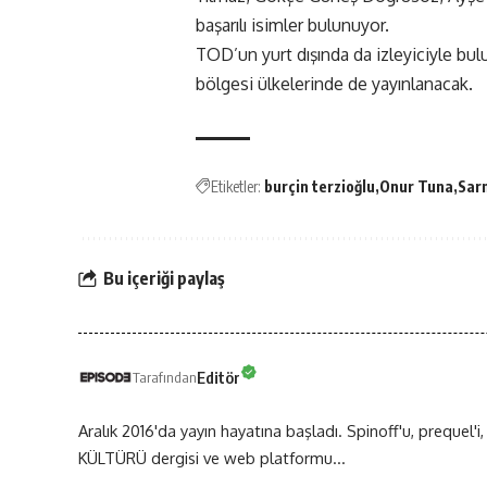
başarılı isimler bulunuyor.
TOD’un yurt dışında da izleyiciyle bul
bölgesi ülkelerinde de yayınlanacak.
Etiketler:
burçin terzioğlu
Onur Tuna
Sar
Bu içeriği paylaş
Editör
Tarafından
Aralık 2016'da yayın hayatına başladı. Spinoff'u, prequel'i,
KÜLTÜRÜ dergisi ve web platformu...