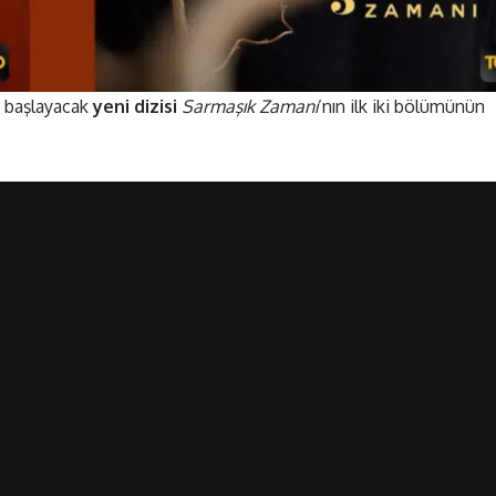
a başlayacak
yeni dizisi
Sarmaşık Zamanı
’nın ilk iki bölümünün