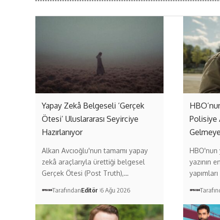
Yapay Zekâ Belgeseli ‘Gerçek
HBO’nun 
Ötesi’ Uluslararası Seyirciye
Polisiye 
Hazırlanıyor
Gelmeye
Alkan Avcıoğlu'nun tamamı yapay
HBO'nun y
zekâ araçlarıyla ürettiği belgesel
yazının e
Gerçek Ötesi (Post Truth),…
yapımları
Tarafından
Editör
6 Ağu 2026
Tarafı