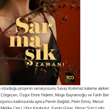
 oturduğu projenin senaryosunu Savaş Korkmaz kaleme alırken
 Çölgeçen, Özgür Emre Yıldırım, Müge Bayramoğlu ve Fatih Ber
 oyuncu kadrosunda ayrıca Pervin Bağdat, Pelin Ermiş, Mesut
elike Çerçi, Uğur Karabulut, Funda Güray, Yılmaz Sütçü gibi